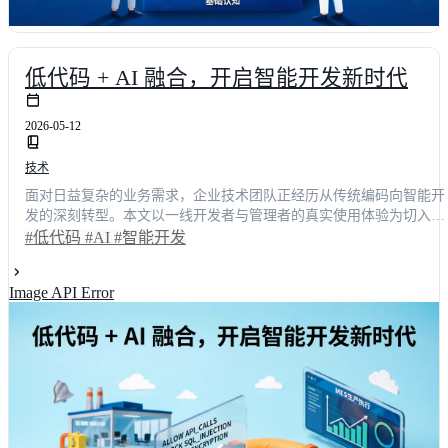
低代码 + AI 融合，开启智能开发新时代
2026-05-12
技术
面对日益复杂的业务需求，企业技术团队正经历从传统编码向智能开
发的深刻转型。本文以一线开发者与管理者的真实使用体验为切入
点，深度剖析低代码平台如何借助AI大模型重构应用构建流程。通过
#低代码
#AI
#智能开发
具体场景对比与数据验证，揭示该融合方案如何将平均交付周期缩短
65%，并大幅降低跨部门协作摩擦。无论你是技术决策者还是开发负
Image API Error
责人，都能从中获取可落地的选型策略与效能提升路径，轻松驾驭下
一代企业级数字化工具。