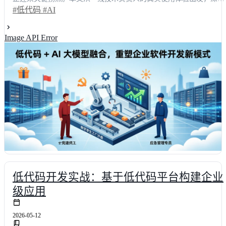
剖析低代码与AI大模型深度融合后的开发模式变革。通过智能表单自
#低代码
#AI
动生成、自然语言驱动应用搭建等场景还原，展示如何将原本耗时数
天的配置工作压缩至4小时内完成，整体交付效率提升超60%。结合
Image API Error
流平台实测数据与选型建议，为技术决策者提供可落地的架构演进路
径，助力企业构建敏捷、安全且极具扩展性的新一代研发体系。
低代码开发实战：基于低代码平台构建企业
级应用
2026-05-12