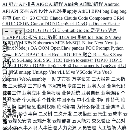
AI 能力
AI"排名
AIGC
AI编程
AI融合
AI辅助编程
Android
API
API 文档
API 设计
API对接
apply
ArkUI
BPM
bug
Bug
bug
排查
Bun
C++20
CI/CD
Claude
Claude Code
Components
CRM
CRUD
CSDN
Cursor
DDD
DeepSeek
DevOps
Docker
Elastic
ELK
Elysia
ESQL
Git
Git 分支
GitLab
Go
Go 泛型
Go 语言
更多
H5/APP
IDC 报告
IDC 数据
IDEA
IM 系统
IoT
Istio
ISV
Java
JNPF
JVM
K8s
Kubernetes
MES
MySQL
Naive
Next
Next.js
站点统计
Nginx
Node.js
OA
OOM
OpenClaw
pandas
POC
Prompt
Python
Qwen
RAG
RBAC
React
Redis
ROI
RPA 融合
Rust
SaaS
Saga
文章
SBOM
SGLang
SSE
SSO
TCC
Token
tokenizer
TOP10
TOP15
1741
TOP20
TOP25
TOP30
Top5
TOP50
Transformer
ts
TypeScript
UI
UI 测试
uniapp
UniApp
Vite
vLLM
vs
VSCode
Vue
Vue3
分类
vuepress
WebAssembly
一站式方案
万字长文
三大报告
三大指
6
标
三大维度
三方联合
下沉市场
专属工具
业务人员
业务代码
业务工作
业务应用
业务报表
业务系统
业务自建
业务连续
个
标签
1132
人开发者
个人练手
个性化
中国平台
中小企业
中间件替代
临
时切换
临时应急
临时权限
临时部署
为什么你做
主流选择
乱
总字数
象
事件驱动
事务
二叉树
二次开发
二次搭建
云原生
云成本
云
6,609,519
端
云端免安装
云端开发
云端部署
五大能力
交叉验证
产品对
比
人事
人事入职
人事管理
人力资源
人员管理
人工智能
人群
运行时长