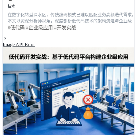
技术
在数字化转型深水区，传统编码模式已难以匹配业务高频迭代需求。
本文以资深分析师视角，深度剖析低代码技术的架构演进与企业级落
地路径。结合权威行业调研数据，系统拆解企业级应用在数据建模、
#低代码
#企业级应用
#开发实战
流程编排及复杂系统集成中的核心逻辑，并提供一套经过验证的开发
实战方法论。通过横向测评明道云、简道云等主流方案，为技术决策
Image API Error
者提供客观选型依据。深入阅读本文，您的团队交付效率预计可提升
42%，显著降低IT负债，全面加速业务创新闭环。