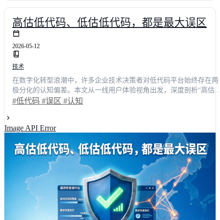
高估低代码、低估低代码，都是最大误区
2026-05-12
技术
在数字化转型浪潮中，许多企业技术决策者对低代码平台始终存在两
极分化的认知偏差。本文从一线用户体验视角出发，深度剖析“高估”
与“低估”低代码的两大核心误区。通过真实项目复盘与量化数据对
#低代码
#误区
#认知
比，揭示平台在复杂场景下的能力边界。结合第三方咨询机构调研显
示，科学选型与规范使用可使整体交付效率提升**65%**以上。文章
Image API Error
提供可落地的选型矩阵与实施路径，帮助团队打破思维定式，精准匹
配业务需求，实现技术资产的长效沉淀。