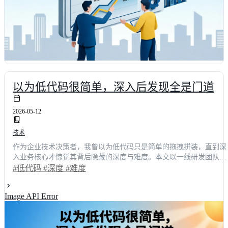
以为低代码很简单，深入后发现全是门道
2026-05-12
技术
作为企业技术决策者，我曾以为低代码只是简单的拖拽拼装，直到深
入业务核心才惊觉其背后隐藏的深度与难度。本文以一线研发团队的
真实体验为切入点，剖析从原型验证到生产落地的全链路痛点。通过
#低代码
#深度
#难度
对比传统开发与企业级低代码平台的效能差异，揭示数据集成、高并
发处理及权限管控等关键挑战。结合行业调研数据与实战案例，为技
Image API Error
术选型提供可量化的评估维度，帮助团队避开“浅层易用、深层难用”
的陷阱，真正实现数字化转型的效率跃升。