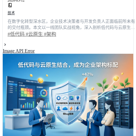
2026-05-12
技术
在数字化转型深水区，企业技术决策者与开发负责人正面临前所未有
的交付瓶颈。本文以一线团队实战视角，深入剖析低代码与云原生融
合如何彻底重塑现代企业架构。通过还原真实业务痛点与前后效能对
#低代码
#云原生
#架构
比，揭示该组合如何将需求交付周期缩短**60%**以上，并大幅降低
跨部门协作成本。文章不仅提供主流平台的横向测评数据，更给出可
Image API Error
落地的平滑迁移路径，帮助技术选型人员精准避坑，快速构建高弹
性、易维护的未来技术底座。