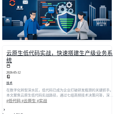
云原生低代码实战，快速搭建生产级业务系
统
2026-05-12
技术
在数字化转型深水区，低代码已成为企业打破研发瓶颈的关键抓手。
本文聚焦云原生低代码实战路径，通过七组高频技术决策问答，深度
剖析从架构选型到生产级落地的全链路要点。内容涵盖性能压测数
#低代码
#云原生
#实战
据、安全合规策略及多平台横向对比，为技术负责人提供可量化的选
型指南。据行业调研显示，采用成熟企业级低代码方案的企业，平均