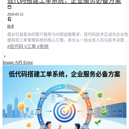
低代码搭建工单系统，企业服务必备方案
2026-05-12
技术
面对日益复杂的客户服务与内部运维需求，低代码技术正成为企业构
建高效工单管理系统的核心引擎。本文从一线业务人员与技术决策者
的真实使用视角出发，深度剖析传统流程中的体验断点，并展示如何
#低代码
#工单
#系统
通过可视化搭建实现表单自定义、智能派单与多端协同。实测数据显
示，采用该方案后平均处理时长缩短42.5%，部署周期从数天压缩至4
Image API Error
小时。结合行业主流平台横向对比与落地路径指南，助您快速选型并
打造真正贴合业务的数字化服务中枢。