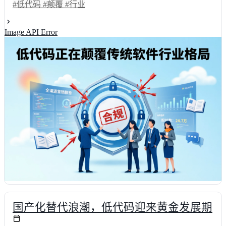
点复盘与前后效能对比，揭示行业数字化转型中的体验变革。文章提
#低代码
#颠覆
#行业
供科学的选型维度与实战数据，帮助读者在复杂的技术浪潮中精准定
位适合自身业务的解决方案，实现研发效率与业务敏捷性的双重突
Image API Error
破。
国产化替代浪潮，低代码迎来黄金发展期