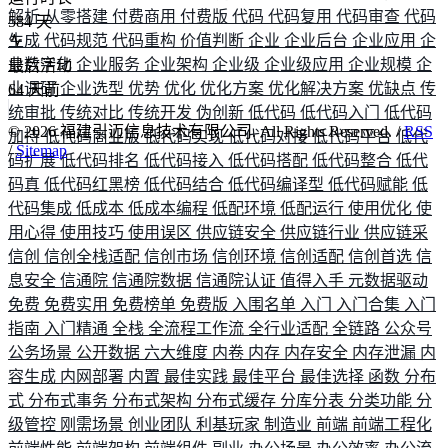
解析
从零搭建
付费商用
付费版
代码
代码复用
代码审查
代码
584
天
生成
代码规范
代码重构
价值判断
企业
企业后台
企业应用
企
业数字化
企业服务
企业架构
企业级
企业级应用
企业规模
企
最后活动
业调研
企业选型
优势
优化
优化方案
优化解决方案
优缺点
传
64
天前
统审批
传统对比
传统开发
伪创新
低代码
低代码入门
低代码
©
2026
福建引迈信息技术有限公司. All Rights Reserved. /
RSS
加持
低代码商业版
低代码实现
低代码对接
低代码平台
低代
/
Sitemap
码扩展
低代码排名
低代码接入
低代码搭配
低代码整合
低代
码真
低代码红黑榜
低代码结合
低代码编译型
低代码赋能
低
代码集成
低成本
低成本编程
低配环境
低配运行
使用优化
使
用心得
使用技巧
使用误区
供应链安全
供应链行业
供应链采
信创
信创全栈适配
信创市场
信创环境
信创适配
信创首选
信
息安全
信通院
信通院数据
信通院认证
值得入手
元数据驱动
免费
免费实用
免费榜单
免费版
入围名单
入门
入门合集
入门
指南
入门精通
全栈
全流程工作流
全行业适配
全链路
公众号
公务场景
公开数据
六大维度
内卷
内存
内存安全
内存泄漏
内
容生成
内网部署
内置
最佳实践
最佳平台
最佳选择
函数
分布
式
分布式事务
分布式架构
分布式缓存
分库分表
分类功能
分
级管控
刚需场景
创业团队
利基玩家
制造业
前端
前端工程化