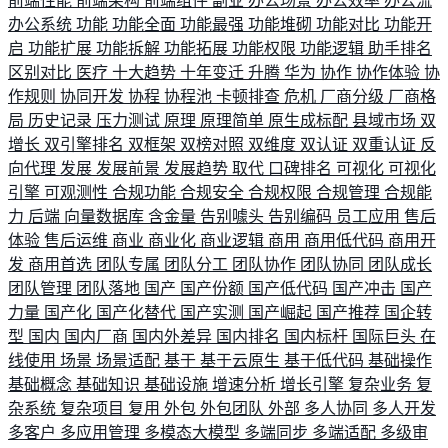
前端性能
前端架构
前端组件
副业
办公场景
办公效率
办公流
办公系统
功能
功能全面
功能最强
功能堆砌
功能对比
功能开
启
功能扩展
功能拆解
功能拓展
功能权限
功能逻辑
助手排名
区别对比
医疗
十大趋势
十年变迁
升腾
华为
协作
协作体验
协
作规则
协同开发
协程
协程池
卡顿排查
危机
厂商分级
厂商格
局
历史记录
压力测试
原理
原理简单
原生成标配
县域市场
双
增长
双引擎排名
双框架
双榜对照
双维度
双认证
双重认证
反
向代理
发展
发展前景
发展趋势
取代
口碑排名
可视化
可视化
引擎
可观测性
合规功能
合规安全
合规权限
合规管理
合规能
力
后端
向量数据库
含金量
告别噱头
告别编码
员工应用
售后
体验
售后运维
商业
商业化
商业逻辑
商用
商用低代码
商用开
发
商用首选
团队专属
团队分工
团队协作
团队协同
团队成长
团队管理
团队落地
国产
国产份额
国产低代码
国产冲击
国产
力量
国产化
国产化替代
国产实测
国产崛起
国产推荐
国企转
型
国内
国内厂商
国内外差异
国内排名
国内标杆
国际巨头
在
线使用
场景
场景适配
基于
基于云原生
基于低代码
基础操作
基础概念
基础知识
基础设施
增速分析
增长引擎
复杂业务
复
杂系统
复杂项目
复用
外包
外包团队
外部
多人协同
多人开发
多客户
多应用管理
多模态大模型
多端同步
多端适配
多级审