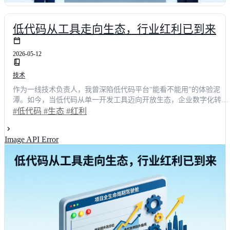
低代码从工具走向生态，行业红利已到来
2026-05-12
技术
作为一线技术负责人，我曾深陷低代码平台“能看不能用”的体验泥
潭。如今，当低代码从单一开发工具迈向开放生态，企业数字化转型
正迎来前所未有的效率红利。本文结合真实项目复盘与跨平台实测数
#低代码
#生态
#红利
据，深度拆解生态化架构如何彻底重构业务搭建体验。阅读后，你将
掌握精准选型的核心指标，避开集成与权限配置陷阱，并获取一套可
Image API Error
落地的团队效能提升方案，助力企业在数字化浪潮中抢占先机。