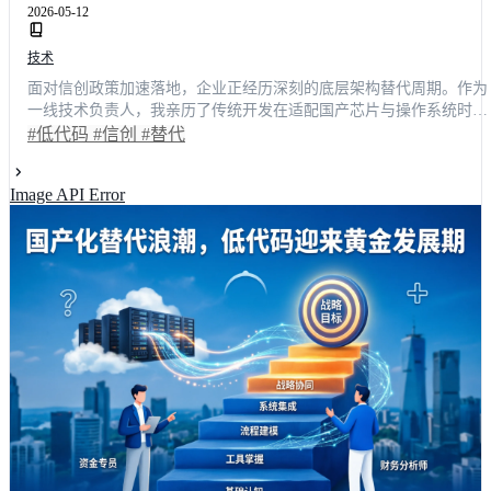
2026-05-12
技术
面对信创政策加速落地，企业正经历深刻的底层架构替代周期。作为
一线技术负责人，我亲历了传统开发在适配国产芯片与操作系统时的
漫长周期与高昂成本。本文将结合真实项目复盘，深度解析低代码平
#低代码
#信创
#替代
台如何打破技术壁垒，实现业务系统的快速重构与平滑迁移。数据显
示，采用成熟方案后，核心业务上线周期可缩短65%，研发人力成本
Image API Error
下降40%。本文将为技术决策者提供一套可落地的选型策略与效能提
升路径，助您从容把握数字化转型的黄金窗口。