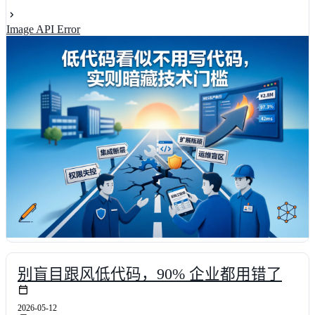
实体验为切入点，深度拆解拖拽式界面下的架构限制、数据一致性难
题及性能调优痛点。通过对比明道云、简道云等主流方案，结合具体
Image API Error
项目数据，揭示企业级低代码开发的真实水位。掌握科学选型与架构
设计方法，助您避开实施陷阱，实现研发效能提升超40%，真正让数
字化工具成为业务增长的加速器。
别盲目跟风低代码，90% 企业都用错了
2026-05-12