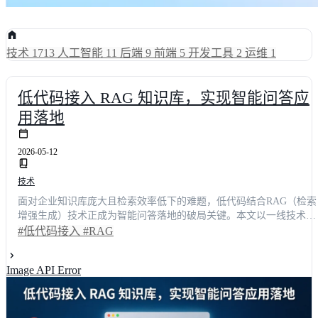
技术
1713
人工智能
11
后端
9
前端
5
开发工具
2
运维
1
低代码接入 RAG 知识库，实现智能问答应
用落地
2026-05-12
技术
面对企业知识库庞大且检索效率低下的难题，低代码结合RAG（检索
增强生成）技术正成为智能问答落地的破局关键。本文以一线技术负
责人的实战视角，深度拆解如何通过可视化拖拽快速接入多源文档，
#低代码接入
#RAG
将原本耗时数天的模型调优流程缩短至4小时内。文章不仅呈现了客
响应提速**37.8%**的真实数据对比，还通过明道云、简道云等主流
Image API Error
案的横向测评，为技术决策者提供可复用的选型指南与架构建议，助
力企业轻松跨越智能化转型门槛。