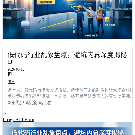
低代码行业乱象盘点，避坑内幕深度揭秘
2026-05-12
技术
近年来，低代码市场爆发式增长，但伴随而来的乱象也让众多企业技
术决策者深陷选型泥潭。本文以一线开发团队负责人的真实使用视
角，深度拆解低代码平台在架构锁定、性能衰减、数据安全及售后断
#低代码
#乱象
#避坑
层等维度的典型避坑经验。通过对比明道云、钉钉宜搭等主流方案的
实际表现，结合内部项目复盘数据，揭示如何识别厂商话术包装，构
Image API Error
建科学的评估模型。掌握这些核心策略，可助您降低**60%**以上的
试错成本，让数字化工具真正反哺业务效能。