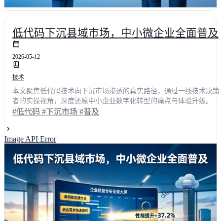
低代码下沉县域市场，中小微企业全面普及
2026-05-12
技术
本文聚焦低代码技术向下沉市场渗透的真实路径，通过一线技术决策
者的实操视角，深度还原中小企业数字化转型的痛点与体验升级。文
章结合具体业务场景，量化展示低代码开发如何将系统交付周期缩短
#低代码
#下沉市场
#普及
65%，并对比明道云、简道云等主流方案的交互差异。阅读后，您将
掌握一套可落地的普及策略与选型方法论，帮助团队以极低成本实现
Image API Error
业务系统的快速构建与持续迭代。