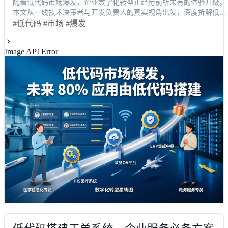
随着低代码市场爆发，企业数字化转型正经历前所未有的体验升级。
本文从一线技术决策者与开发负责人的真实视角出发，深度拆解低代
码开发平台如何重塑应用构建流程。通过对比传统开发与可视化搭建
#低代码
#市场
#爆发
的差异，量化展示效率提升42%、部署周期缩短至4小时的核心收益
结合跨部门协作、系统集成与敏捷迭代的实战场景，提供客观的选型
Image API Error
策略与避坑指南，助力企业在数字化浪潮中精准落地，抢占未来80%
应用由低代码搭建的先机。