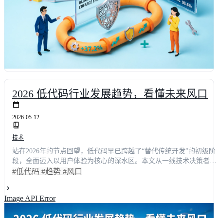
2026 低代码行业发展趋势，看懂未来风口
2026-05-12
技术
站在2026年的节点回望，低代码早已跨越了“替代传统开发”的初级阶
段，全面迈入以用户体验为核心的深水区。本文从一线技术决策者与
开发负责人的真实视角出发，深度拆解行业核心趋势，揭示数字化建
#低代码
#趋势
#风口
设的新风口。通过对比不同平台的交互逻辑、AI集成度与跨端性能，
结合具体业务场景数据，为您呈现一份可落地的选型参考。掌握这些
Image API Error
关键指标，将帮助您的团队在复杂需求中实现效率跃升，让系统真正
服务于人而非束缚于人。