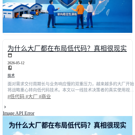
为什么大厂都在布局低代码？真相很现实
2026-05-12
技术
面对需求交付周期长与业务响应慢的双重压力，越来越多的大厂开始
将战略重心转向低代码技术。本文以一线技术决策者的真实使用视角
出发，深度剖析低代码开发如何打破传统研发壁垒，实现业务人员与
#低代码
#大厂
#商业
IT团队的无缝协作。文中通过具体场景还原与数据量化对比，揭示其
背后提升37.8%交付效率的商业价值，并附主流平台实测对比表，助
Image API Error
精准完成技术选型，加速企业数字化转型进程。 面对大厂普遍面临
交付延期难题，我们团队深刻体会到传统研发模式的局限。在激烈的
商业环境中，系统响应速度直接决定客户留存率。这正是低代码技术
爆发的核心动因，它直击业务场景中响应迟缓的痛点。作为负责内部