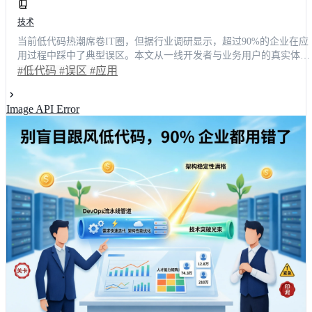
技术
当前低代码热潮席卷IT圈，但据行业调研显示，超过90%的企业在应
用过程中踩中了典型误区。本文从一线开发者与业务用户的真实体验
出发，深度拆解拖拽失控、流程僵化、数据割裂等常见痛点。通过前
#低代码
#误区
#应用
后端效能对比与实战场景复盘，帮助技术决策者理清选型逻辑，掌握
从盲目跟风向精准赋能的转型路径，让数字化工具真正回归业务本
Image API Error
质，实现研发效能的跨越式提升。