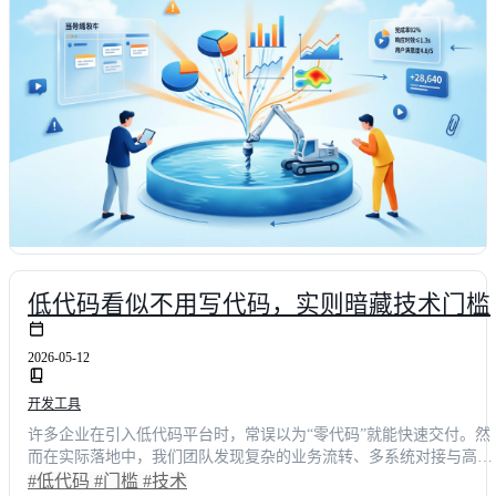
系统迭代的团队负责人，我见过太多因需求排队而导致的“体验断
崖”。过去，业务部门提一个审批流优化需求，从提交到上线平均需
4.5周。中间要经历需求评审、UI设计、前后端开发、联调测试，任
一个环节卡壳，整个链条就会停滞。我们团队曾为财务报销模块改
版，仅因为字段校验逻辑调整，就耗费了整整两周的开发时间，业务
侧反馈极其强烈：“等你们改完，政策都过期了。”这种传统研发模
式，本质上是将业务语言强行翻译为代码逻辑，信息在传递中不断失
真，最终导致交付物与真实场景严重脱节。据《2024中国企业数字化
研发效能报告》显示，超过68%的中大型团队每月面临超百个需求积
压，其中近半数因资源冲突被无限期搁置。当开发节奏无法匹配市场
变化时，所谓的用户体验就成了空中楼阁。更令人头疼的是，每次紧
急插单都会打乱原有排期，测试覆盖率被迫压缩，线上故障率随之攀
升至3.2%。这种高摩擦的研发体验，不仅消耗了工程师的创造力，也
让业务方对IT部门的信任度逐年下滑。记得去年双十一前夕，运营团
低代码看似不用写代码，实则暗藏技术门槛
队临时要求增加一个供应商资质核验弹窗。按老流程，光写接口和前
端适配就要三天，最后只能硬着头皮用JS脚本临时拼凑，结果移动端
2026-05-12
适配全乱套，客服当天接到上百条投诉。这种“救火式”开发，彻底击
穿了我们对稳定性的底线。直到我们开始引入低代码理念，才真正意
开发工具
识到：把重复造轮子的时间省下来，去打磨核心交互，才是提升整体
体验的正解。
许多企业在引入低代码平台时，常误以为“零代码”就能快速交付。然
而在实际落地中，我们团队发现复杂的业务流转、多系统对接与高并
发请求背后，隐藏着极高的技术与门槛。本文以一线开发负责人的真
#低代码
#门槛
#技术