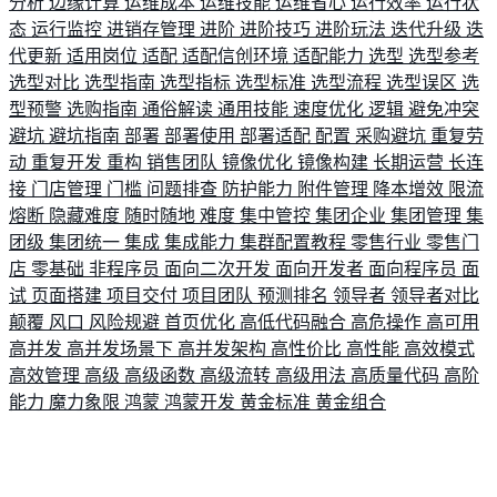
分析
边缘计算
运维成本
运维技能
运维省心
运行效率
运行状
态
运行监控
进销存管理
进阶
进阶技巧
进阶玩法
迭代升级
迭
代更新
适用岗位
适配
适配信创环境
适配能力
选型
选型参考
选型对比
选型指南
选型指标
选型标准
选型流程
选型误区
选
型预警
选购指南
通俗解读
通用技能
速度优化
逻辑
避免冲突
避坑
避坑指南
部署
部署使用
部署适配
配置
采购避坑
重复劳
动
重复开发
重构
销售团队
镜像优化
镜像构建
长期运营
长连
接
门店管理
门槛
问题排查
防护能力
附件管理
降本增效
限流
熔断
隐藏难度
随时随地
难度
集中管控
集团企业
集团管理
集
团级
集团统一
集成
集成能力
集群配置教程
零售行业
零售门
店
零基础
非程序员
面向二次开发
面向开发者
面向程序员
面
试
页面搭建
项目交付
项目团队
预测排名
领导者
领导者对比
颠覆
风口
风险规避
首页优化
高低代码融合
高危操作
高可用
高并发
高并发场景下
高并发架构
高性价比
高性能
高效模式
高效管理
高级
高级函数
高级流转
高级用法
高质量代码
高阶
能力
魔力象限
鸿蒙
鸿蒙开发
黄金标准
黄金组合