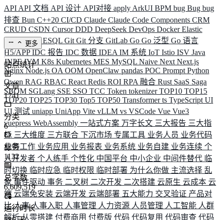
API
API 文档
API 设计
API对接
apply
ArkUI
BPM
bug
Bug
bug
排查
Bun
C++20
CI/CD
Claude
Claude Code
Components
CRM
CRUD
CSDN
Cursor
DDD
DeepSeek
DevOps
Docker
Elastic
ELK
Elysia
ESQL
Git
Git 分支
GitLab
Go
Go 泛型
Go 语言
更多
H5/APP
IDC 报告
IDC 数据
IDEA
IM 系统
IoT
Istio
ISV
Java
JNPF
JVM
K8s
Kubernetes
MES
MySQL
Naive
Next
Next.js
站点统计
Nginx
Node.js
OA
OOM
OpenClaw
pandas
POC
Prompt
Python
Qwen
RAG
RBAC
React
Redis
ROI
RPA 融合
Rust
SaaS
Saga
文章
SBOM
SGLang
SSE
SSO
TCC
Token
tokenizer
TOP10
TOP15
1741
TOP20
TOP25
TOP30
Top5
TOP50
Transformer
ts
TypeScript
UI
UI 测试
uniapp
UniApp
Vite
vLLM
vs
VSCode
Vue
Vue3
分类
vuepress
WebAssembly
一站式方案
万字长文
三大报告
三大指
6
标
三大维度
三方联合
下沉市场
专属工具
业务人员
业务代码
业务工作
业务应用
业务报表
业务系统
业务自建
业务连续
个
标签
1132
人开发者
个人练手
个性化
中国平台
中小企业
中间件替代
临
时切换
临时应急
临时权限
临时部署
为什么你做
主流选择
乱
总字数
象
事件驱动
事务
二叉树
二次开发
二次搭建
云原生
云成本
云
6,609,519
端
云端免安装
云端开发
云端部署
五大能力
交叉验证
产品对
比
人事
人事入职
人事管理
人力资源
人员管理
人工智能
人群
运行时长
解析
从零搭建
付费商用
付费版
代码
代码复用
代码审查
代码
586
天