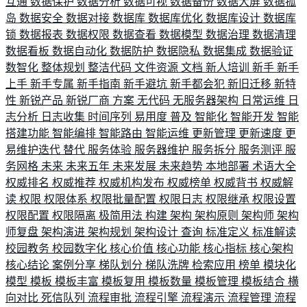
互通
数据保护
数据分析
数据可视
数据备份
数据大屏
数据孤
岛
数据安全
数据对接
数据库
数据库优化
数据库设计
数据库
锁
数据报表
数据权限
数据查看
数据模型
数据治理
数据清理
数据看板
数据自动化
数据防护
数据隐私
数据集成
数据验证
数智化
整体规划
整洁代码
文件资源
文档
新人培训
新手
新手
上手
新手专属
新手指南
新手避坑
新手都会犯
新旧迁移
新特
性
新锐产品
新锐厂商
方案
无代码
无服务器架构
日常运维
日
志分析
日志收集
时间序列
易用度
普及
智能化
智能开发
智能
搭建功能
智能编排
智能路由
智能运维
更新管理
更新速度
更
易维护迭代
替代
服务体验
服务器维护
服务拆分
服务测评
服
务网格
未来
未来五年
未来发展
未来趋势
本地部署
术语大全
权威排名
权威推荐
权威机构发布
权威榜单
权威背书
权威解
读
权限
权限体系
权限批量配置
权限日志
权限继承
权限设置
权限配置
权限隔离
极简用法
构建
架构
架构原则
架构师
架构
师复盘
架构演进
架构规划
架构设计
查询
标准定义
标准解读
校园教务
校园数字化
核心价值
核心功能
核心指标
核心架构
核心结论
案例分享
梯队划分
梯队洗牌
检索应用
榜单
模块化
模型
模板
模板丰富
模板复用
模板数量
模板管理
模板结合
横
向对比
死信队列
流程审批
流程引擎
流程演示
流程管理
流程