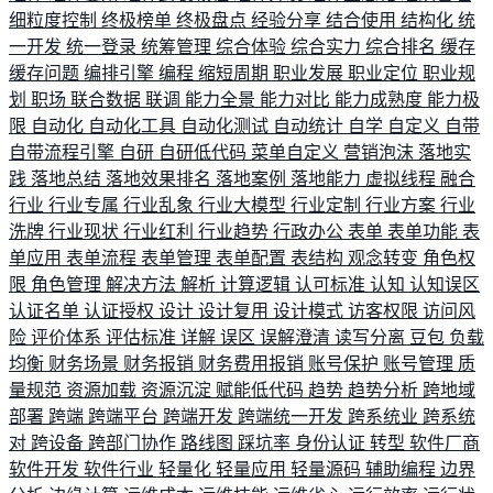
细粒度控制
终极榜单
终极盘点
经验分享
结合使用
结构化
统
一开发
统一登录
统筹管理
综合体验
综合实力
综合排名
缓存
缓存问题
编排引擎
编程
缩短周期
职业发展
职业定位
职业规
划
职场
联合数据
联调
能力全景
能力对比
能力成熟度
能力极
限
自动化
自动化工具
自动化测试
自动统计
自学
自定义
自带
自带流程引擎
自研
自研低代码
菜单自定义
营销泡沫
落地实
践
落地总结
落地效果排名
落地案例
落地能力
虚拟线程
融合
行业
行业专属
行业乱象
行业大模型
行业定制
行业方案
行业
洗牌
行业现状
行业红利
行业趋势
行政办公
表单
表单功能
表
单应用
表单流程
表单管理
表单配置
表结构
观念转变
角色权
限
角色管理
解决方法
解析
计算逻辑
认可标准
认知
认知误区
认证名单
认证授权
设计
设计复用
设计模式
访客权限
访问风
险
评价体系
评估标准
详解
误区
误解澄清
读写分离
豆包
负载
均衡
财务场景
财务报销
财务费用报销
账号保护
账号管理
质
量规范
资源加载
资源沉淀
赋能低代码
趋势
趋势分析
跨地域
部署
跨端
跨端平台
跨端开发
跨端统一开发
跨系统业
跨系统
对
跨设备
跨部门协作
路线图
踩坑率
身份认证
转型
软件厂商
软件开发
软件行业
轻量化
轻量应用
轻量源码
辅助编程
边界