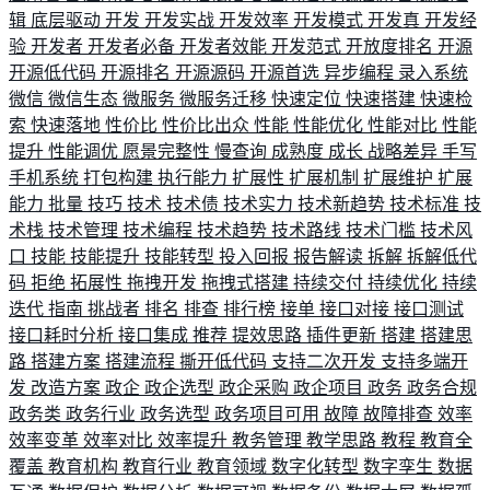
辑
底层驱动
开发
开发实战
开发效率
开发模式
开发真
开发经
验
开发者
开发者必备
开发者效能
开发范式
开放度排名
开源
开源低代码
开源排名
开源源码
开源首选
异步编程
录入系统
微信
微信生态
微服务
微服务迁移
快速定位
快速搭建
快速检
索
快速落地
性价比
性价比出众
性能
性能优化
性能对比
性能
提升
性能调优
愿景完整性
慢查询
成熟度
成长
战略差异
手写
手机系统
打包构建
执行能力
扩展性
扩展机制
扩展维护
扩展
能力
批量
技巧
技术
技术债
技术实力
技术新趋势
技术标准
技
术栈
技术管理
技术编程
技术趋势
技术路线
技术门槛
技术风
口
技能
技能提升
技能转型
投入回报
报告解读
拆解
拆解低代
码
拒绝
拓展性
拖拽开发
拖拽式搭建
持续交付
持续优化
持续
迭代
指南
挑战者
排名
排查
排行榜
接单
接口对接
接口测试
接口耗时分析
接口集成
推荐
提效思路
插件更新
搭建
搭建思
路
搭建方案
搭建流程
撕开低代码
支持二次开发
支持多端开
发
改造方案
政企
政企选型
政企采购
政企项目
政务
政务合规
政务类
政务行业
政务选型
政务项目可用
故障
故障排查
效率
效率变革
效率对比
效率提升
教务管理
教学思路
教程
教育全
覆盖
教育机构
教育行业
教育领域
数字化转型
数字孪生
数据