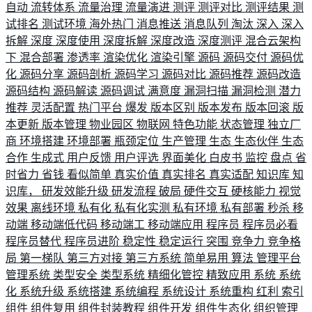
自动
流转体系
流量治理
流量演进
测评
测评对比
测评结果
测
试排名
测试环境
海外热门
消息推送
消息队列
淘汰
深入
深入
拆解
深度
深度使用
深度拆解
深度改造
深度测评
混合云架构
下
混合部署
渗透率
渲染优化
渲染引擎
源码
源码交付
源码优
化
源码分享
源码剖析
源码学习
源码对比
源码推荐
源码改造
源码结构
源码解读
源码调试
满意度
漏洞扫描
漏洞检测
潜力
推荐
灵活配置
热门平台
爆发
版本区别
版本发布
版本回滚
版
本更新
版本管理
物业园区
物联网
特色功能
状态管理
独立厂
商
环境搭建
环境部署
瓶颈定位
生产管理
生态
生态伙伴
生态
合作
生成式
用户反馈
用户评选
界面美化
白皮书
监控
盘点
省
时省力
省钱
看似简单
真实价值
真实排名
真实适配
知识库
知
识库，
研发效能升级
研发流程
破局
硬件交互
硬核能力
视觉
效果
离线环境
私有化
私有化实测
私有环境
私有部署
秒杀
移
动端
移动端低代码
移动端工
移动端应用
程序员
程序员必看
程序员替代
程序员进阶
稳定性
稳定运行
突围
竞争力
竞争格
局
第一梯队
第三方对接
第三方系统
简单易用
算法
管理平台
管理系统
类型安全
类型系统
精细化管控
精致应用
系统
系统
化
系统升级
系统搭建
系统编程
系统设计
系统重构
红利
索引
组件
组件复用
组件封装教程
组件开发
组件生态化
组织管理