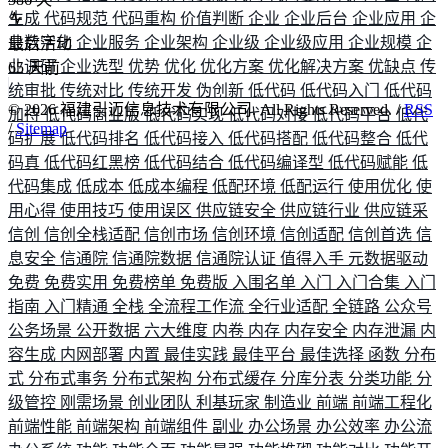
生成
代码规范
代码重构
价值判断
企业
企业后台
企业应用
企
业数字化
企业服务
企业架构
企业级
企业级应用
企业规模
企
最后活动
业调研
企业选型
优势
优化
优化方案
优化解决方案
优缺点
传
65
天前
统审批
传统对比
传统开发
伪创新
低代码
低代码入门
低代码
©
2026
福建引迈信息技术有限公司. All Rights Reserved. /
RSS
加持
低代码商业版
低代码实现
低代码对接
低代码平台
低代
/
Sitemap
码扩展
低代码排名
低代码接入
低代码搭配
低代码整合
低代
码真
低代码红黑榜
低代码结合
低代码编译型
低代码赋能
低
代码集成
低成本
低成本编程
低配环境
低配运行
使用优化
使
用心得
使用技巧
使用误区
供应链安全
供应链行业
供应链采
信创
信创全栈适配
信创市场
信创环境
信创适配
信创首选
信
息安全
信通院
信通院数据
信通院认证
值得入手
元数据驱动
免费
免费实用
免费榜单
免费版
入围名单
入门
入门合集
入门
指南
入门精通
全栈
全流程工作流
全行业适配
全链路
公众号
公务场景
公开数据
六大维度
内卷
内存
内存安全
内存泄漏
内
容生成
内网部署
内置
最佳实践
最佳平台
最佳选择
函数
分布
式
分布式事务
分布式架构
分布式缓存
分库分表
分类功能
分
级管控
刚需场景
创业团队
利基玩家
制造业
前端
前端工程化
前端性能
前端架构
前端组件
副业
办公场景
办公效率
办公流