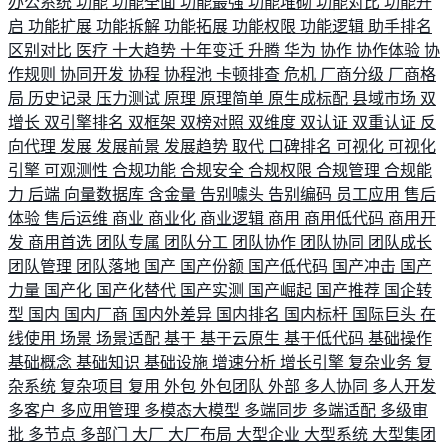
办公系统
功能
功能全面
功能最强
功能堆砌
功能对比
功能开
启
功能扩展
功能拆解
功能拓展
功能权限
功能逻辑
助手排名
区别对比
医疗
十大趋势
十年变迁
升腾
华为
协作
协作体验
协
作规则
协同开发
协程
协程池
卡顿排查
危机
厂商分级
厂商格
局
历史记录
压力测试
原理
原理简单
原生成标配
县域市场
双
增长
双引擎排名
双框架
双榜对照
双维度
双认证
双重认证
反
向代理
发展
发展前景
发展趋势
取代
口碑排名
可视化
可视化
引擎
可观测性
合规功能
合规安全
合规权限
合规管理
合规能
力
后端
向量数据库
含金量
告别噱头
告别编码
员工应用
售后
体验
售后运维
商业
商业化
商业逻辑
商用
商用低代码
商用开
发
商用首选
团队专属
团队分工
团队协作
团队协同
团队成长
团队管理
团队落地
国产
国产份额
国产低代码
国产冲击
国产
力量
国产化
国产化替代
国产实测
国产崛起
国产推荐
国企转
型
国内
国内厂商
国内外差异
国内排名
国内标杆
国际巨头
在
线使用
场景
场景适配
基于
基于云原生
基于低代码
基础操作
基础概念
基础知识
基础设施
增速分析
增长引擎
复杂业务
复
杂系统
复杂项目
复用
外包
外包团队
外部
多人协同
多人开发
多客户
多应用管理
多模态大模型
多端同步
多端适配
多级审
批
多节点
多部门
大厂
大厂布局
大型企业
大型系统
大型集团