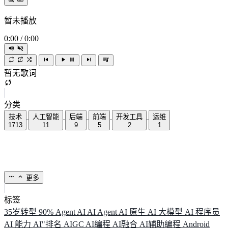
暂未播放
0:00
/
0:00
暂无歌词
分类
技术
人工智能
后端
前端
开发工具
运维
1713
11
9
5
2
1
更多
标签
35岁转型
90%
Agent
AI
AI Agent
AI 原生
AI 大模型
AI 程序员
AI 能力
AI"排名
AIGC
AI编程
AI融合
AI辅助编程
Android