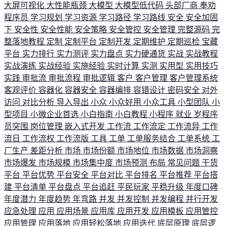
大屏可视化
大性能瓶颈
大模型
大模型低代码
头部厂商
奉劝
程序员
学习规划
学习资源
学习路径
学习路线
安全
安全加固
下
安全性
安全性能
安全策略
安全管控
安全管理
完整源码
完
整落地教程
定制
定制平台
定制开发
定期维护
定期巡检
宝藏
平台
实力排行
实力测评
实力盘点
实力硬通货
实战
实战教程
实战演练
实战经验
实施经验
实时计算
实测
实用型
实用技巧
实践
审批流
审批流程
审批逻辑
客户
客户管理
客户管理系统
客观评价
容器化
容器安全
容器编排
容错设计
密码安全
对外
访问
对比分析
导入导出
小众
小众好用
小众工具
小型团队
小
型项目
小微企业首选
小白指南
小白教程
小程序
就业
岁程序
员突围
岗位管理
嵌入式开发
工作流
工作流定
工作流异
工作
流日
工作流权
工作流版
工具
工单
工单服务结合
工单系统
工
厂生产
差距分析
市场
市场份额
市场地位
市场数据
市场洞察
市场爆发
市场规模
市场集中度
市场预测
布局
常见问题
干货
平台
平台优势
平台安全
平台对比
平台排名
平台推荐
平台搭
建
平台清单
平台盘点
平台追赶
平民玩家
平稳升级
年度口碑
年度潜力
年度趋势
年弯路
并发
并发控制
并发编程
并行开发
应急处理
应用
应用场景
应用库
应用开发
应用模板
应用管控
应用管理
应用落地
应用轻松落地
应用迭代
底层原理
底层逻