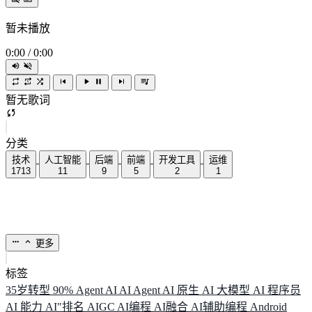
暂未播放
0:00
/
0:00
暂无歌词
分类
技术
人工智能
后端
前端
开发工具
运维
1713
11
9
5
2
1
更多
标签
35岁转型
90%
Agent
AI
AI Agent
AI 原生
AI 大模型
AI 程序员
AI 能力
AI"排名
AIGC
AI编程
AI融合
AI辅助编程
Android