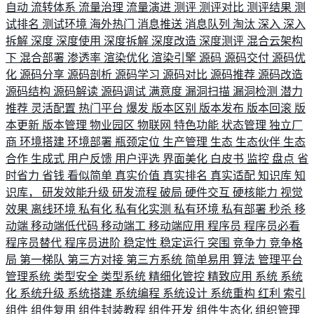
自动
流转体系
流量治理
流量演进
测评
测评对比
测评结果
测
试排名
测试环境
海外热门
消息推送
消息队列
淘汰
深入
深入
拆解
深度
深度使用
深度拆解
深度改造
深度测评
混合云架构
下
混合部署
渗透率
渲染优化
渲染引擎
源码
源码交付
源码优
化
源码分享
源码剖析
源码学习
源码对比
源码推荐
源码改造
源码结构
源码解读
源码调试
满意度
漏洞扫描
漏洞检测
潜力
推荐
灵活配置
热门平台
爆发
版本区别
版本发布
版本回滚
版
本更新
版本管理
物业园区
物联网
特色功能
状态管理
独立厂
商
环境搭建
环境部署
瓶颈定位
生产管理
生态
生态伙伴
生态
合作
生成式
用户反馈
用户评选
界面美化
白皮书
监控
盘点
省
时省力
省钱
看似简单
真实价值
真实排名
真实适配
知识库
知
识库，
研发效能升级
研发流程
破局
硬件交互
硬核能力
视觉
效果
离线环境
私有化
私有化实测
私有环境
私有部署
秒杀
移
动端
移动端低代码
移动端工
移动端应用
程序员
程序员必看
程序员替代
程序员进阶
稳定性
稳定运行
突围
竞争力
竞争格
局
第一梯队
第三方对接
第三方系统
简单易用
算法
管理平台
管理系统
类型安全
类型系统
精细化管控
精致应用
系统
系统
化
系统升级
系统搭建
系统编程
系统设计
系统重构
红利
索引
组件
组件复用
组件封装教程
组件开发
组件生态化
组织管理