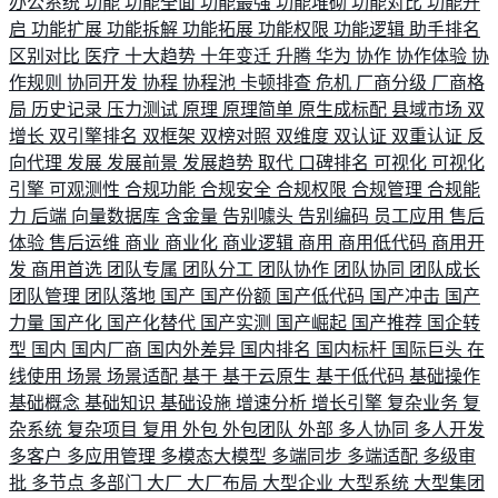
办公系统
功能
功能全面
功能最强
功能堆砌
功能对比
功能开
启
功能扩展
功能拆解
功能拓展
功能权限
功能逻辑
助手排名
区别对比
医疗
十大趋势
十年变迁
升腾
华为
协作
协作体验
协
作规则
协同开发
协程
协程池
卡顿排查
危机
厂商分级
厂商格
局
历史记录
压力测试
原理
原理简单
原生成标配
县域市场
双
增长
双引擎排名
双框架
双榜对照
双维度
双认证
双重认证
反
向代理
发展
发展前景
发展趋势
取代
口碑排名
可视化
可视化
引擎
可观测性
合规功能
合规安全
合规权限
合规管理
合规能
力
后端
向量数据库
含金量
告别噱头
告别编码
员工应用
售后
体验
售后运维
商业
商业化
商业逻辑
商用
商用低代码
商用开
发
商用首选
团队专属
团队分工
团队协作
团队协同
团队成长
团队管理
团队落地
国产
国产份额
国产低代码
国产冲击
国产
力量
国产化
国产化替代
国产实测
国产崛起
国产推荐
国企转
型
国内
国内厂商
国内外差异
国内排名
国内标杆
国际巨头
在
线使用
场景
场景适配
基于
基于云原生
基于低代码
基础操作
基础概念
基础知识
基础设施
增速分析
增长引擎
复杂业务
复
杂系统
复杂项目
复用
外包
外包团队
外部
多人协同
多人开发
多客户
多应用管理
多模态大模型
多端同步
多端适配
多级审
批
多节点
多部门
大厂
大厂布局
大型企业
大型系统
大型集团