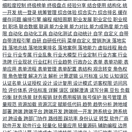
细粒度控制
终极榜单
终极盘点
经验分享
结合使用
结构化
统
一开发
统一登录
统筹管理
综合体验
综合实力
综合排名
缓存
缓存问题
编排引擎
编程
缩短周期
职业发展
职业定位
职业规
划
职场
联合数据
联调
能力全景
能力对比
能力成熟度
能力极
限
自动化
自动化工具
自动化测试
自动统计
自学
自定义
自带
自带流程引擎
自研
自研低代码
菜单自定义
营销泡沫
落地实
践
落地总结
落地效果排名
落地案例
落地能力
虚拟线程
融合
行业
行业专属
行业乱象
行业大模型
行业定制
行业方案
行业
洗牌
行业现状
行业红利
行业趋势
行政办公
表单
表单功能
表
单应用
表单流程
表单管理
表单配置
表结构
观念转变
角色权
限
角色管理
解决方法
解析
计算逻辑
认可标准
认知
认知误区
认证名单
认证授权
设计
设计复用
设计模式
访客权限
访问风
险
评价体系
评估标准
详解
误区
误解澄清
读写分离
豆包
负载
均衡
财务场景
财务报销
财务费用报销
账号保护
账号管理
质
量规范
资源加载
资源沉淀
赋能低代码
趋势
趋势分析
跨地域
部署
跨端
跨端平台
跨端开发
跨端统一开发
跨系统业
跨系统
对
跨设备
跨部门协作
路线图
踩坑率
身份认证
转型
软件厂商
软件开发
软件行业
轻量化
轻量应用
轻量源码
辅助编程
边界