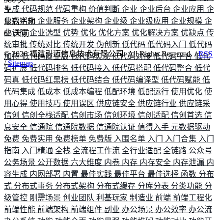
生成
代码规范
代码重构
价值判断
企业
企业后台
企业应用
企
业数字化
企业服务
企业架构
企业级
企业级应用
企业规模
企
最后活动
业调研
企业选型
优势
优化
优化方案
优化解决方案
优缺点
传
65
天前
统审批
传统对比
传统开发
伪创新
低代码
低代码入门
低代码
©
2026
福建引迈信息技术有限公司. All Rights Reserved. /
RSS
加持
低代码商业版
低代码实现
低代码对接
低代码平台
低代
/
Sitemap
码扩展
低代码排名
低代码接入
低代码搭配
低代码整合
低代
码真
低代码红黑榜
低代码结合
低代码编译型
低代码赋能
低
代码集成
低成本
低成本编程
低配环境
低配运行
使用优化
使
用心得
使用技巧
使用误区
供应链安全
供应链行业
供应链采
信创
信创全栈适配
信创市场
信创环境
信创适配
信创首选
信
息安全
信通院
信通院数据
信通院认证
值得入手
元数据驱动
免费
免费实用
免费榜单
免费版
入围名单
入门
入门合集
入门
指南
入门精通
全栈
全流程工作流
全行业适配
全链路
公众号
公务场景
公开数据
六大维度
内卷
内存
内存安全
内存泄漏
内
容生成
内网部署
内置
最佳实践
最佳平台
最佳选择
函数
分布
式
分布式事务
分布式架构
分布式缓存
分库分表
分类功能
分
级管控
刚需场景
创业团队
利基玩家
制造业
前端
前端工程化
前端性能
前端架构
前端组件
副业
办公场景
办公效率
办公流