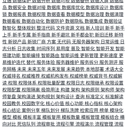
互通
数据保护
数据分析
数据可视
数据备份
数据大屏
数据孤
岛
数据安全
数据对接
数据库
数据库优化
数据库设计
数据库
锁
数据报表
数据权限
数据查看
数据模型
数据治理
数据清理
数据看板
数据自动化
数据防护
数据隐私
数据集成
数据验证
数智化
整体规划
整洁代码
文件资源
文档
新人培训
新手
新手
上手
新手专属
新手指南
新手避坑
新手都会犯
新旧迁移
新特
性
新锐产品
新锐厂商
方案
无代码
无服务器架构
日常运维
日
志分析
日志收集
时间序列
易用度
普及
智能化
智能开发
智能
搭建功能
智能编排
智能路由
智能运维
更新管理
更新速度
更
易维护迭代
替代
服务体验
服务器维护
服务拆分
服务测评
服
务网格
未来
未来五年
未来发展
未来趋势
本地部署
术语大全
权威排名
权威推荐
权威机构发布
权威榜单
权威背书
权威解
读
权限
权限体系
权限批量配置
权限日志
权限继承
权限设置
权限配置
权限隔离
极简用法
构建
架构
架构原则
架构师
架构
师复盘
架构演进
架构规划
架构设计
查询
标准定义
标准解读
校园教务
校园数字化
核心价值
核心功能
核心指标
核心架构
核心结论
案例分享
梯队划分
梯队洗牌
检索应用
榜单
模块化
模型
模板
模板丰富
模板复用
模板数量
模板管理
模板结合
横
向对比
死信队列
流程审批
流程引擎
流程演示
流程管理
流程