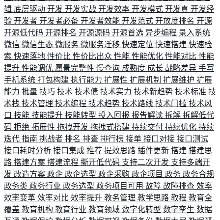
辑
底层驱动
开发
开发实战
开发效率
开发模式
开发真
开发经
验
开发者
开发者必备
开发者效能
开发范式
开放度排名
开源
开源低代码
开源排名
开源源码
开源首选
异步编程
录入系统
微信
微信生态
微服务
微服务迁移
快速定位
快速搭建
快速检
索
快速落地
性价比
性价比出众
性能
性能优化
性能对比
性能
提升
性能调优
愿景完整性
慢查询
成熟度
成长
战略差异
手写
手机系统
打包构建
执行能力
扩展性
扩展机制
扩展维护
扩展
能力
批量
技巧
技术
技术债
技术实力
技术新趋势
技术标准
技
术栈
技术管理
技术编程
技术趋势
技术路线
技术门槛
技术风
口
技能
技能提升
技能转型
投入回报
报告解读
拆解
拆解低代
码
拒绝
拓展性
拖拽开发
拖拽式搭建
持续交付
持续优化
持续
迭代
指南
挑战者
排名
排查
排行榜
接单
接口对接
接口测试
接口耗时分析
接口集成
推荐
提效思路
插件更新
搭建
搭建思
路
搭建方案
搭建流程
撕开低代码
支持二次开发
支持多端开
发
改造方案
政企
政企选型
政企采购
政企项目
政务
政务合规
政务类
政务行业
政务选型
政务项目可用
故障
故障排查
效率
效率变革
效率对比
效率提升
教务管理
教学思路
教程
教育全
覆盖
教育机构
教育行业
教育领域
数字化转型
数字孪生
数据