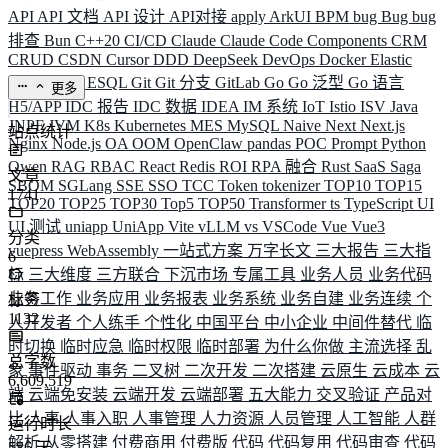
API
API 文档
API 设计
API对接
apply
ArkUI
BPM
bug
Bug
bug
排查
Bun
C++20
CI/CD
Claude
Claude Code
Components
CRM
CRUD
CSDN
Cursor
DDD
DeepSeek
DevOps
Docker
Elastic
ELK
Elysia
ESQL
Git
Git 分支
GitLab
Go
Go 泛型
Go 语言
更多
H5/APP
IDC 报告
IDC 数据
IDEA
IM 系统
IoT
Istio
ISV
Java
JNPF
JVM
K8s
Kubernetes
MES
MySQL
Naive
Next
Next.js
站点统计
Nginx
Node.js
OA
OOM
OpenClaw
pandas
POC
Prompt
Python
Qwen
RAG
RBAC
React
Redis
ROI
RPA 融合
Rust
SaaS
Saga
文章
SBOM
SGLang
SSE
SSO
TCC
Token
tokenizer
TOP10
TOP15
1741
TOP20
TOP25
TOP30
Top5
TOP50
Transformer
ts
TypeScript
UI
UI 测试
uniapp
UniApp
Vite
vLLM
vs
VSCode
Vue
Vue3
分类
vuepress
WebAssembly
一站式方案
万字长文
三大报告
三大指
6
标
三大维度
三方联合
下沉市场
专属工具
业务人员
业务代码
业务工作
业务应用
业务报表
业务系统
业务自建
业务连续
个
标签
1132
人开发者
个人练手
个性化
中国平台
中小企业
中间件替代
临
时切换
临时应急
临时权限
临时部署
为什么你做
主流选择
乱
总字数
象
事件驱动
事务
二叉树
二次开发
二次搭建
云原生
云成本
云
6,609,519
端
云端免安装
云端开发
云端部署
五大能力
交叉验证
产品对
比
人事
人事入职
人事管理
人力资源
人员管理
人工智能
人群
运行时长
解析
从零搭建
付费商用
付费版
代码
代码复用
代码审查
代码
586
天