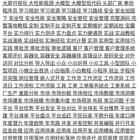
大屏可视化
大性能瓶颈
大模型
大模型低代码
头部厂商
奉劝
程序员
学习规划
学习资源
学习路径
学习路线
安全
安全加固
下
安全性
安全性能
安全策略
安全管控
安全管理
完整源码
完
整落地教程
定制
定制平台
定制开发
定期维护
定期巡检
宝藏
平台
实力排行
实力测评
实力盘点
实力硬通货
实战
实战教程
实战演练
实战经验
实施经验
实时计算
实测
实用型
实用技巧
实践
审批流
审批流程
审批逻辑
客户
客户管理
客户管理系统
客观评价
容器化
容器安全
容器编排
容错设计
密码安全
对外
访问
对比分析
导入导出
小众
小众好用
小众工具
小型团队
小
型项目
小微企业首选
小白指南
小白教程
小程序
就业
岁程序
员突围
岗位管理
嵌入式开发
工作流
工作流定
工作流异
工作
流日
工作流权
工作流版
工具
工单
工单服务结合
工单系统
工
厂生产
差距分析
市场
市场份额
市场地位
市场数据
市场洞察
市场爆发
市场规模
市场集中度
市场预测
布局
常见问题
干货
平台
平台优势
平台安全
平台对比
平台排名
平台推荐
平台搭
建
平台清单
平台盘点
平台追赶
平民玩家
平稳升级
年度口碑
年度潜力
年度趋势
年弯路
并发
并发控制
并发编程
并行开发
应急处理
应用
应用场景
应用库
应用开发
应用模板
应用管控
应用管理
应用落地
应用轻松落地
应用迭代
底层原理
底层逻