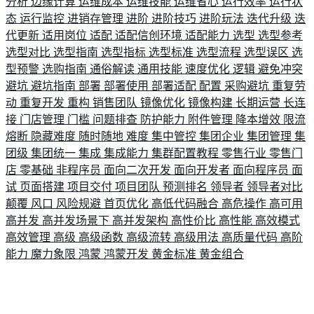
分析
边缘计算
运维成本
运维技能
运维省心
运行效率
运行状
态
运行监控
进销存管理
进阶
进阶技巧
进阶玩法
迭代升级
迭
代更新
适用岗位
适配
适配信创环境
适配能力
选型
选型参考
选型对比
选型指南
选型指标
选型标准
选型流程
选型误区
选
型预警
选购指南
通俗解读
通用技能
速度优化
逻辑
避免冲突
避坑
避坑指南
部署
部署使用
部署适配
配置
采购避坑
重复劳
动
重复开发
重构
销售团队
镜像优化
镜像构建
长期运营
长连
接
门店管理
门槛
问题排查
防护能力
附件管理
降本增效
限流
熔断
隐藏难度
随时随地
难度
集中管控
集团企业
集团管理
集
团级
集团统一
集成
集成能力
集群配置教程
零售行业
零售门
店
零基础
非程序员
面向二次开发
面向开发者
面向程序员
面
试
页面搭建
项目交付
项目团队
预测排名
领导者
领导者对比
颠覆
风口
风险规避
首页优化
高低代码融合
高危操作
高可用
高并发
高并发场景下
高并发架构
高性价比
高性能
高效模式
高效管理
高级
高级函数
高级流转
高级用法
高质量代码
高阶
能力
魔力象限
鸿蒙
鸿蒙开发
黄金标准
黄金组合