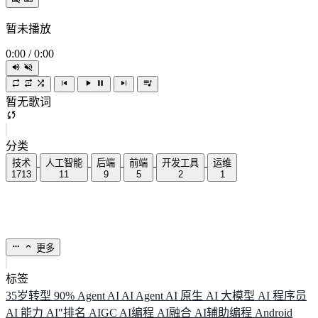
暂未播放
0:00
/
0:00
暂无歌词
分类
技术
人工智能
后端
前端
开发工具
运维
1713
11
9
5
2
1
更多
标签
35岁转型
90%
Agent
AI
AI Agent
AI 原生
AI 大模型
AI 程序员
AI 能力
AI"排名
AIGC
AI编程
AI融合
AI辅助编程
Android