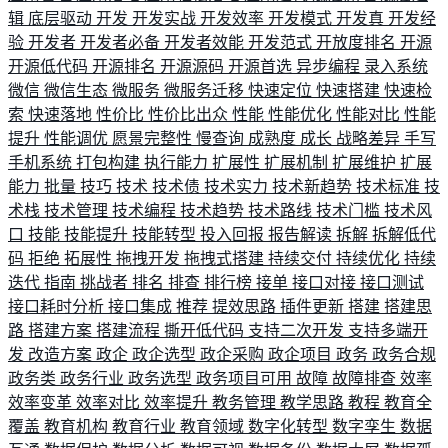
辑
底层驱动
开发
开发实战
开发效率
开发模式
开发真
开发经
验
开发者
开发者必备
开发者效能
开发范式
开放度排名
开源
开源低代码
开源排名
开源源码
开源首选
异步编程
录入系统
微信
微信生态
微服务
微服务迁移
快速定位
快速搭建
快速检
索
快速落地
性价比
性价比出众
性能
性能优化
性能对比
性能
提升
性能调优
愿景完整性
慢查询
成熟度
成长
战略差异
手写
手机系统
打包构建
执行能力
扩展性
扩展机制
扩展维护
扩展
能力
批量
技巧
技术
技术债
技术实力
技术新趋势
技术标准
技
术栈
技术管理
技术编程
技术趋势
技术路线
技术门槛
技术风
口
技能
技能提升
技能转型
投入回报
报告解读
拆解
拆解低代
码
拒绝
拓展性
拖拽开发
拖拽式搭建
持续交付
持续优化
持续
迭代
指南
挑战者
排名
排查
排行榜
接单
接口对接
接口测试
接口耗时分析
接口集成
推荐
提效思路
插件更新
搭建
搭建思
路
搭建方案
搭建流程
撕开低代码
支持二次开发
支持多端开
发
改造方案
政企
政企选型
政企采购
政企项目
政务
政务合规
政务类
政务行业
政务选型
政务项目可用
故障
故障排查
效率
效率变革
效率对比
效率提升
教务管理
教学思路
教程
教育全
覆盖
教育机构
教育行业
教育领域
数字化转型
数字孪生
数据