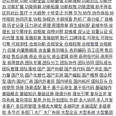
办公系统
功能
功能全面
功能最强
功能堆砌
功能对比
功能开
启
功能扩展
功能拆解
功能拓展
功能权限
功能逻辑
助手排名
区别对比
医疗
十大趋势
十年变迁
升腾
华为
协作
协作体验
协
作规则
协同开发
协程
协程池
卡顿排查
危机
厂商分级
厂商格
局
历史记录
压力测试
原理
原理简单
原生成标配
县域市场
双
增长
双引擎排名
双框架
双榜对照
双维度
双认证
双重认证
反
向代理
发展
发展前景
发展趋势
取代
口碑排名
可视化
可视化
引擎
可观测性
合规功能
合规安全
合规权限
合规管理
合规能
力
后端
向量数据库
含金量
告别噱头
告别编码
员工应用
售后
体验
售后运维
商业
商业化
商业逻辑
商用
商用低代码
商用开
发
商用首选
团队专属
团队分工
团队协作
团队协同
团队成长
团队管理
团队落地
国产
国产份额
国产低代码
国产冲击
国产
力量
国产化
国产化替代
国产实测
国产崛起
国产推荐
国企转
型
国内
国内厂商
国内外差异
国内排名
国内标杆
国际巨头
在
线使用
场景
场景适配
基于
基于云原生
基于低代码
基础操作
基础概念
基础知识
基础设施
增速分析
增长引擎
复杂业务
复
杂系统
复杂项目
复用
外包
外包团队
外部
多人协同
多人开发
多客户
多应用管理
多模态大模型
多端同步
多端适配
多级审
批
多节点
多部门
大厂
大厂布局
大型企业
大型系统
大型集团