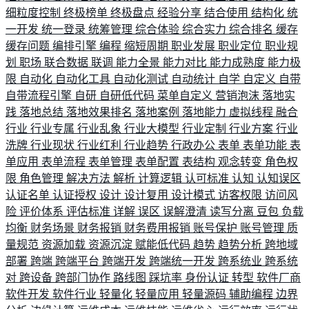
细粒度控制
终极榜单
终极盘点
经验分享
结合使用
结构化
统
一开发
统一登录
统筹管理
综合体验
综合实力
综合排名
缓存
缓存问题
编排引擎
编程
缩短周期
职业发展
职业定位
职业规
划
职场
联合数据
联调
能力全景
能力对比
能力成熟度
能力极
限
自动化
自动化工具
自动化测试
自动统计
自学
自定义
自带
自带流程引擎
自研
自研低代码
菜单自定义
营销泡沫
落地实
践
落地总结
落地效果排名
落地案例
落地能力
虚拟线程
融合
行业
行业专属
行业乱象
行业大模型
行业定制
行业方案
行业
洗牌
行业现状
行业红利
行业趋势
行政办公
表单
表单功能
表
单应用
表单流程
表单管理
表单配置
表结构
观念转变
角色权
限
角色管理
解决方法
解析
计算逻辑
认可标准
认知
认知误区
认证名单
认证授权
设计
设计复用
设计模式
访客权限
访问风
险
评价体系
评估标准
详解
误区
误解澄清
读写分离
豆包
负载
均衡
财务场景
财务报销
财务费用报销
账号保护
账号管理
质
量规范
资源加载
资源沉淀
赋能低代码
趋势
趋势分析
跨地域
部署
跨端
跨端平台
跨端开发
跨端统一开发
跨系统业
跨系统
对
跨设备
跨部门协作
路线图
踩坑率
身份认证
转型
软件厂商
软件开发
软件行业
轻量化
轻量应用
轻量源码
辅助编程
边界