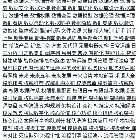
互通
数据保护
数据分析
数据可视
数据备份
数据大屏
数据孤
岛
数据安全
数据对接
数据库
数据库优化
数据库设计
数据库
锁
数据报表
数据权限
数据查看
数据模型
数据治理
数据清理
数据看板
数据自动化
数据防护
数据隐私
数据集成
数据验证
数智化
整体规划
整洁代码
文件资源
文档
新人培训
新手
新手
上手
新手专属
新手指南
新手避坑
新手都会犯
新旧迁移
新特
性
新锐产品
新锐厂商
方案
无代码
无服务器架构
日常运维
日
志分析
日志收集
时间序列
易用度
普及
智能化
智能开发
智能
搭建功能
智能编排
智能路由
智能运维
更新管理
更新速度
更
易维护迭代
替代
服务体验
服务器维护
服务拆分
服务测评
服
务网格
未来
未来五年
未来发展
未来趋势
本地部署
术语大全
权威排名
权威推荐
权威机构发布
权威榜单
权威背书
权威解
读
权限
权限体系
权限批量配置
权限日志
权限继承
权限设置
权限配置
权限隔离
极简用法
构建
架构
架构原则
架构师
架构
师复盘
架构演进
架构规划
架构设计
查询
标准定义
标准解读
校园教务
校园数字化
核心价值
核心功能
核心指标
核心架构
核心结论
案例分享
梯队划分
梯队洗牌
检索应用
榜单
模块化
模型
模板
模板丰富
模板复用
模板数量
模板管理
模板结合
横
向对比
死信队列
流程审批
流程引擎
流程演示
流程管理
流程