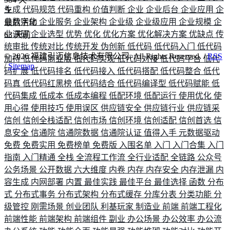
生成
代码规范
代码重构
价值判断
企业
企业后台
企业应用
企
业数字化
企业服务
企业架构
企业级
企业级应用
企业规模
企
最后活动
业调研
企业选型
优势
优化
优化方案
优化解决方案
优缺点
传
63
天前
统审批
传统对比
传统开发
伪创新
低代码
低代码入门
低代码
©
2026
福建引迈信息技术有限公司. All Rights Reserved. /
RSS
加持
低代码商业版
低代码实现
低代码对接
低代码平台
低代
/
Sitemap
码扩展
低代码排名
低代码接入
低代码搭配
低代码整合
低代
码真
低代码红黑榜
低代码结合
低代码编译型
低代码赋能
低
代码集成
低成本
低成本编程
低配环境
低配运行
使用优化
使
用心得
使用技巧
使用误区
供应链安全
供应链行业
供应链采
信创
信创全栈适配
信创市场
信创环境
信创适配
信创首选
信
息安全
信通院
信通院数据
信通院认证
值得入手
元数据驱动
免费
免费实用
免费榜单
免费版
入围名单
入门
入门合集
入门
指南
入门精通
全栈
全流程工作流
全行业适配
全链路
公众号
公务场景
公开数据
六大维度
内卷
内存
内存安全
内存泄漏
内
容生成
内网部署
内置
最佳实践
最佳平台
最佳选择
函数
分布
式
分布式事务
分布式架构
分布式缓存
分库分表
分类功能
分
级管控
刚需场景
创业团队
利基玩家
制造业
前端
前端工程化
前端性能
前端架构
前端组件
副业
办公场景
办公效率
办公流