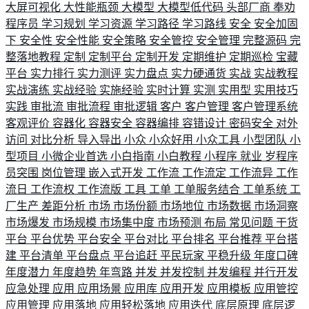
大屏可视化
大性能瓶颈
大模型
大模型低代码
头部厂商
奉劝
程序员
学习规划
学习资源
学习路径
学习路线
安全
安全加固
下
安全性
安全性能
安全策略
安全管控
安全管理
完整源码
完
整落地教程
定制
定制平台
定制开发
定期维护
定期巡检
宝藏
平台
实力排行
实力测评
实力盘点
实力硬通货
实战
实战教程
实战演练
实战经验
实施经验
实时计算
实测
实用型
实用技巧
实践
审批流
审批流程
审批逻辑
客户
客户管理
客户管理系统
客观评价
容器化
容器安全
容器编排
容错设计
密码安全
对外
访问
对比分析
导入导出
小众
小众好用
小众工具
小型团队
小
型项目
小微企业首选
小白指南
小白教程
小程序
就业
岁程序
员突围
岗位管理
嵌入式开发
工作流
工作流定
工作流异
工作
流日
工作流权
工作流版
工具
工单
工单服务结合
工单系统
工
厂生产
差距分析
市场
市场份额
市场地位
市场数据
市场洞察
市场爆发
市场规模
市场集中度
市场预测
布局
常见问题
干货
平台
平台优势
平台安全
平台对比
平台排名
平台推荐
平台搭
建
平台清单
平台盘点
平台追赶
平民玩家
平稳升级
年度口碑
年度潜力
年度趋势
年弯路
并发
并发控制
并发编程
并行开发
应急处理
应用
应用场景
应用库
应用开发
应用模板
应用管控
应用管理
应用落地
应用轻松落地
应用迭代
底层原理
底层逻