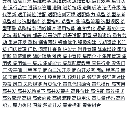
分析
边缘计算
运维成本
运维技能
运维省心
运行效率
运行状
态
运行监控
进销存管理
进阶
进阶技巧
进阶玩法
迭代升级
迭
代更新
适用岗位
适配
适配信创环境
适配能力
选型
选型参考
选型对比
选型指南
选型指标
选型标准
选型流程
选型误区
选
型预警
选购指南
通俗解读
通用技能
速度优化
逻辑
避免冲突
避坑
避坑指南
部署
部署使用
部署适配
配置
采购避坑
重复劳
动
重复开发
重构
销售团队
镜像优化
镜像构建
长期运营
长连
接
门店管理
门槛
问题排查
防护能力
附件管理
降本增效
限流
熔断
隐藏难度
随时随地
难度
集中管控
集团企业
集团管理
集
团级
集团统一
集成
集成能力
集群配置教程
零售行业
零售门
店
零基础
非程序员
面向二次开发
面向开发者
面向程序员
面
试
页面搭建
项目交付
项目团队
预测排名
领导者
领导者对比
颠覆
风口
风险规避
首页优化
高低代码融合
高危操作
高可用
高并发
高并发场景下
高并发架构
高性价比
高性能
高效模式
高效管理
高级
高级函数
高级流转
高级用法
高质量代码
高阶
能力
魔力象限
鸿蒙
鸿蒙开发
黄金标准
黄金组合