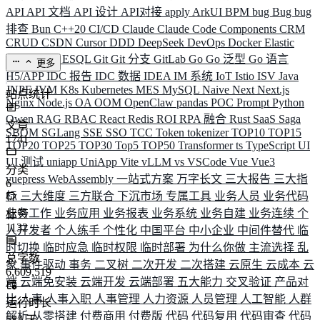
API
API 文档
API 设计
API对接
apply
ArkUI
BPM
bug
Bug
bug
排查
Bun
C++20
CI/CD
Claude
Claude Code
Components
CRM
CRUD
CSDN
Cursor
DDD
DeepSeek
DevOps
Docker
Elastic
ELK
Elysia
ESQL
Git
Git 分支
GitLab
Go
Go 泛型
Go 语言
更多
H5/APP
IDC 报告
IDC 数据
IDEA
IM 系统
IoT
Istio
ISV
Java
JNPF
JVM
K8s
Kubernetes
MES
MySQL
Naive
Next
Next.js
站点统计
Nginx
Node.js
OA
OOM
OpenClaw
pandas
POC
Prompt
Python
Qwen
RAG
RBAC
React
Redis
ROI
RPA 融合
Rust
SaaS
Saga
文章
SBOM
SGLang
SSE
SSO
TCC
Token
tokenizer
TOP10
TOP15
1741
TOP20
TOP25
TOP30
Top5
TOP50
Transformer
ts
TypeScript
UI
UI 测试
uniapp
UniApp
Vite
vLLM
vs
VSCode
Vue
Vue3
分类
vuepress
WebAssembly
一站式方案
万字长文
三大报告
三大指
6
标
三大维度
三方联合
下沉市场
专属工具
业务人员
业务代码
业务工作
业务应用
业务报表
业务系统
业务自建
业务连续
个
标签
1132
人开发者
个人练手
个性化
中国平台
中小企业
中间件替代
临
时切换
临时应急
临时权限
临时部署
为什么你做
主流选择
乱
总字数
象
事件驱动
事务
二叉树
二次开发
二次搭建
云原生
云成本
云
6,609,519
端
云端免安装
云端开发
云端部署
五大能力
交叉验证
产品对
比
人事
人事入职
人事管理
人力资源
人员管理
人工智能
人群
运行时长
解析
从零搭建
付费商用
付费版
代码
代码复用
代码审查
代码
584
天