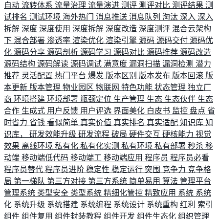
自动
流转体系
流量治理
流量演进
测评
测评对比
测评结果
测
试排名
测试环境
海外热门
消息推送
消息队列
淘汰
深入
深入
拆解
深度
深度使用
深度拆解
深度改造
深度测评
混合云架构
下
混合部署
渗透率
渲染优化
渲染引擎
源码
源码交付
源码优
化
源码分享
源码剖析
源码学习
源码对比
源码推荐
源码改造
源码结构
源码解读
源码调试
满意度
漏洞扫描
漏洞检测
潜力
推荐
灵活配置
热门平台
爆发
版本区别
版本发布
版本回滚
版
本更新
版本管理
物业园区
物联网
特色功能
状态管理
独立厂
商
环境搭建
环境部署
瓶颈定位
生产管理
生态
生态伙伴
生态
合作
生成式
用户反馈
用户评选
界面美化
白皮书
监控
盘点
省
时省力
省钱
看似简单
真实价值
真实排名
真实适配
知识库
知
识库，
研发效能升级
研发流程
破局
硬件交互
硬核能力
视觉
效果
离线环境
私有化
私有化实测
私有环境
私有部署
秒杀
移
动端
移动端低代码
移动端工
移动端应用
程序员
程序员必看
程序员替代
程序员进阶
稳定性
稳定运行
突围
竞争力
竞争格
局
第一梯队
第三方对接
第三方系统
简单易用
算法
管理平台
管理系统
类型安全
类型系统
精细化管控
精致应用
系统
系统
化
系统升级
系统搭建
系统编程
系统设计
系统重构
红利
索引
组件
组件复用
组件封装教程
组件开发
组件生态化
组织管理