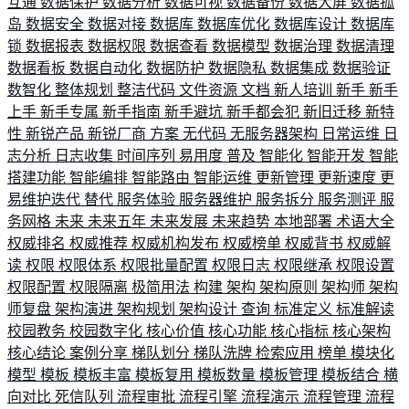
互通
数据保护
数据分析
数据可视
数据备份
数据大屏
数据孤
岛
数据安全
数据对接
数据库
数据库优化
数据库设计
数据库
锁
数据报表
数据权限
数据查看
数据模型
数据治理
数据清理
数据看板
数据自动化
数据防护
数据隐私
数据集成
数据验证
数智化
整体规划
整洁代码
文件资源
文档
新人培训
新手
新手
上手
新手专属
新手指南
新手避坑
新手都会犯
新旧迁移
新特
性
新锐产品
新锐厂商
方案
无代码
无服务器架构
日常运维
日
志分析
日志收集
时间序列
易用度
普及
智能化
智能开发
智能
搭建功能
智能编排
智能路由
智能运维
更新管理
更新速度
更
易维护迭代
替代
服务体验
服务器维护
服务拆分
服务测评
服
务网格
未来
未来五年
未来发展
未来趋势
本地部署
术语大全
权威排名
权威推荐
权威机构发布
权威榜单
权威背书
权威解
读
权限
权限体系
权限批量配置
权限日志
权限继承
权限设置
权限配置
权限隔离
极简用法
构建
架构
架构原则
架构师
架构
师复盘
架构演进
架构规划
架构设计
查询
标准定义
标准解读
校园教务
校园数字化
核心价值
核心功能
核心指标
核心架构
核心结论
案例分享
梯队划分
梯队洗牌
检索应用
榜单
模块化
模型
模板
模板丰富
模板复用
模板数量
模板管理
模板结合
横
向对比
死信队列
流程审批
流程引擎
流程演示
流程管理
流程