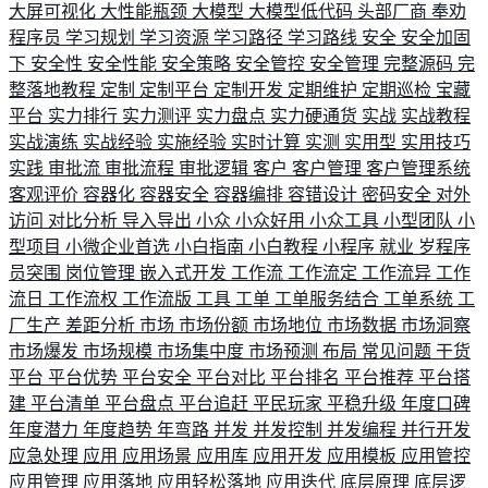
大屏可视化
大性能瓶颈
大模型
大模型低代码
头部厂商
奉劝
程序员
学习规划
学习资源
学习路径
学习路线
安全
安全加固
下
安全性
安全性能
安全策略
安全管控
安全管理
完整源码
完
整落地教程
定制
定制平台
定制开发
定期维护
定期巡检
宝藏
平台
实力排行
实力测评
实力盘点
实力硬通货
实战
实战教程
实战演练
实战经验
实施经验
实时计算
实测
实用型
实用技巧
实践
审批流
审批流程
审批逻辑
客户
客户管理
客户管理系统
客观评价
容器化
容器安全
容器编排
容错设计
密码安全
对外
访问
对比分析
导入导出
小众
小众好用
小众工具
小型团队
小
型项目
小微企业首选
小白指南
小白教程
小程序
就业
岁程序
员突围
岗位管理
嵌入式开发
工作流
工作流定
工作流异
工作
流日
工作流权
工作流版
工具
工单
工单服务结合
工单系统
工
厂生产
差距分析
市场
市场份额
市场地位
市场数据
市场洞察
市场爆发
市场规模
市场集中度
市场预测
布局
常见问题
干货
平台
平台优势
平台安全
平台对比
平台排名
平台推荐
平台搭
建
平台清单
平台盘点
平台追赶
平民玩家
平稳升级
年度口碑
年度潜力
年度趋势
年弯路
并发
并发控制
并发编程
并行开发
应急处理
应用
应用场景
应用库
应用开发
应用模板
应用管控
应用管理
应用落地
应用轻松落地
应用迭代
底层原理
底层逻