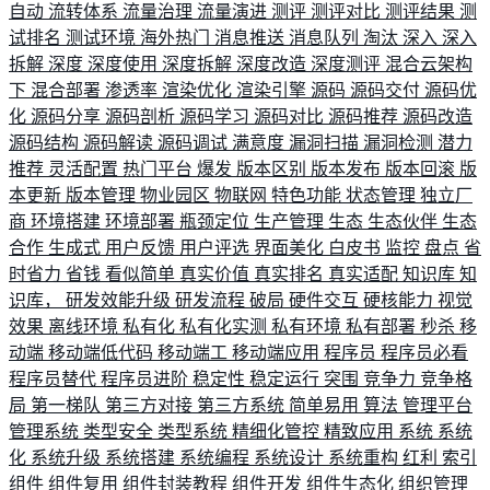
自动
流转体系
流量治理
流量演进
测评
测评对比
测评结果
测
试排名
测试环境
海外热门
消息推送
消息队列
淘汰
深入
深入
拆解
深度
深度使用
深度拆解
深度改造
深度测评
混合云架构
下
混合部署
渗透率
渲染优化
渲染引擎
源码
源码交付
源码优
化
源码分享
源码剖析
源码学习
源码对比
源码推荐
源码改造
源码结构
源码解读
源码调试
满意度
漏洞扫描
漏洞检测
潜力
推荐
灵活配置
热门平台
爆发
版本区别
版本发布
版本回滚
版
本更新
版本管理
物业园区
物联网
特色功能
状态管理
独立厂
商
环境搭建
环境部署
瓶颈定位
生产管理
生态
生态伙伴
生态
合作
生成式
用户反馈
用户评选
界面美化
白皮书
监控
盘点
省
时省力
省钱
看似简单
真实价值
真实排名
真实适配
知识库
知
识库，
研发效能升级
研发流程
破局
硬件交互
硬核能力
视觉
效果
离线环境
私有化
私有化实测
私有环境
私有部署
秒杀
移
动端
移动端低代码
移动端工
移动端应用
程序员
程序员必看
程序员替代
程序员进阶
稳定性
稳定运行
突围
竞争力
竞争格
局
第一梯队
第三方对接
第三方系统
简单易用
算法
管理平台
管理系统
类型安全
类型系统
精细化管控
精致应用
系统
系统
化
系统升级
系统搭建
系统编程
系统设计
系统重构
红利
索引
组件
组件复用
组件封装教程
组件开发
组件生态化
组织管理