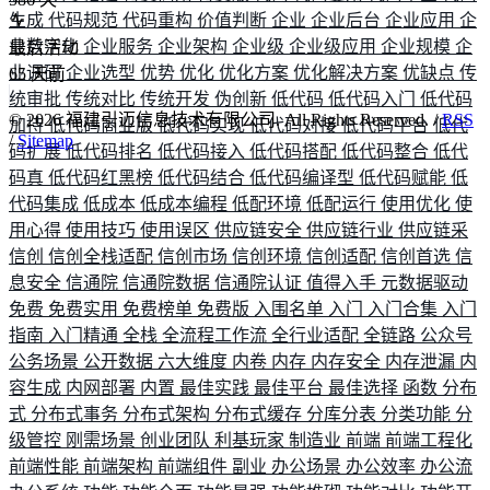
生成
代码规范
代码重构
价值判断
企业
企业后台
企业应用
企
业数字化
企业服务
企业架构
企业级
企业级应用
企业规模
企
最后活动
业调研
企业选型
优势
优化
优化方案
优化解决方案
优缺点
传
65
天前
统审批
传统对比
传统开发
伪创新
低代码
低代码入门
低代码
©
2026
福建引迈信息技术有限公司. All Rights Reserved. /
RSS
加持
低代码商业版
低代码实现
低代码对接
低代码平台
低代
/
Sitemap
码扩展
低代码排名
低代码接入
低代码搭配
低代码整合
低代
码真
低代码红黑榜
低代码结合
低代码编译型
低代码赋能
低
代码集成
低成本
低成本编程
低配环境
低配运行
使用优化
使
用心得
使用技巧
使用误区
供应链安全
供应链行业
供应链采
信创
信创全栈适配
信创市场
信创环境
信创适配
信创首选
信
息安全
信通院
信通院数据
信通院认证
值得入手
元数据驱动
免费
免费实用
免费榜单
免费版
入围名单
入门
入门合集
入门
指南
入门精通
全栈
全流程工作流
全行业适配
全链路
公众号
公务场景
公开数据
六大维度
内卷
内存
内存安全
内存泄漏
内
容生成
内网部署
内置
最佳实践
最佳平台
最佳选择
函数
分布
式
分布式事务
分布式架构
分布式缓存
分库分表
分类功能
分
级管控
刚需场景
创业团队
利基玩家
制造业
前端
前端工程化
前端性能
前端架构
前端组件
副业
办公场景
办公效率
办公流