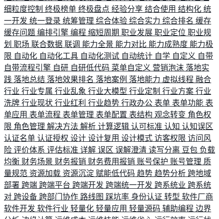
细粒度控制
终极榜单
终极盘点
经验分享
结合使用
结构化
统
一开发
统一登录
统筹管理
综合体验
综合实力
综合排名
缓存
缓存问题
编排引擎
编程
缩短周期
职业发展
职业定位
职业规
划
职场
联合数据
联调
能力全景
能力对比
能力成熟度
能力极
限
自动化
自动化工具
自动化测试
自动统计
自学
自定义
自带
自带流程引擎
自研
自研低代码
菜单自定义
营销泡沫
落地实
践
落地总结
落地效果排名
落地案例
落地能力
虚拟线程
融合
行业
行业专属
行业乱象
行业大模型
行业定制
行业方案
行业
洗牌
行业现状
行业红利
行业趋势
行政办公
表单
表单功能
表
单应用
表单流程
表单管理
表单配置
表结构
观念转变
角色权
限
角色管理
解决方法
解析
计算逻辑
认可标准
认知
认知误区
认证名单
认证授权
设计
设计复用
设计模式
访客权限
访问风
险
评价体系
评估标准
详解
误区
误解澄清
读写分离
豆包
负载
均衡
财务场景
财务报销
财务费用报销
账号保护
账号管理
质
量规范
资源加载
资源沉淀
赋能低代码
趋势
趋势分析
跨地域
部署
跨端
跨端平台
跨端开发
跨端统一开发
跨系统业
跨系统
对
跨设备
跨部门协作
路线图
踩坑率
身份认证
转型
软件厂商
软件开发
软件行业
轻量化
轻量应用
轻量源码
辅助编程
边界