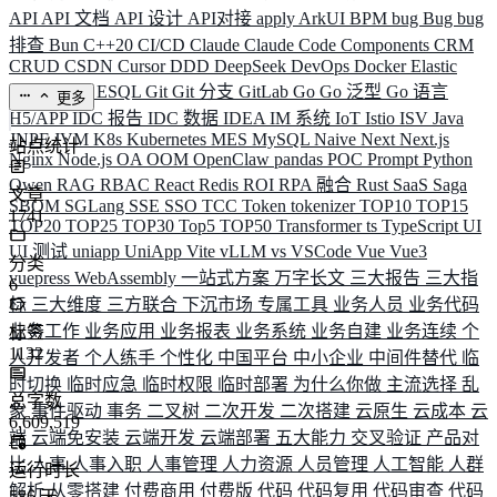
API
API 文档
API 设计
API对接
apply
ArkUI
BPM
bug
Bug
bug
排查
Bun
C++20
CI/CD
Claude
Claude Code
Components
CRM
CRUD
CSDN
Cursor
DDD
DeepSeek
DevOps
Docker
Elastic
ELK
Elysia
ESQL
Git
Git 分支
GitLab
Go
Go 泛型
Go 语言
更多
H5/APP
IDC 报告
IDC 数据
IDEA
IM 系统
IoT
Istio
ISV
Java
JNPF
JVM
K8s
Kubernetes
MES
MySQL
Naive
Next
Next.js
站点统计
Nginx
Node.js
OA
OOM
OpenClaw
pandas
POC
Prompt
Python
Qwen
RAG
RBAC
React
Redis
ROI
RPA 融合
Rust
SaaS
Saga
文章
SBOM
SGLang
SSE
SSO
TCC
Token
tokenizer
TOP10
TOP15
1741
TOP20
TOP25
TOP30
Top5
TOP50
Transformer
ts
TypeScript
UI
UI 测试
uniapp
UniApp
Vite
vLLM
vs
VSCode
Vue
Vue3
分类
vuepress
WebAssembly
一站式方案
万字长文
三大报告
三大指
6
标
三大维度
三方联合
下沉市场
专属工具
业务人员
业务代码
业务工作
业务应用
业务报表
业务系统
业务自建
业务连续
个
标签
1132
人开发者
个人练手
个性化
中国平台
中小企业
中间件替代
临
时切换
临时应急
临时权限
临时部署
为什么你做
主流选择
乱
总字数
象
事件驱动
事务
二叉树
二次开发
二次搭建
云原生
云成本
云
6,609,519
端
云端免安装
云端开发
云端部署
五大能力
交叉验证
产品对
比
人事
人事入职
人事管理
人力资源
人员管理
人工智能
人群
运行时长
解析
从零搭建
付费商用
付费版
代码
代码复用
代码审查
代码
586
天