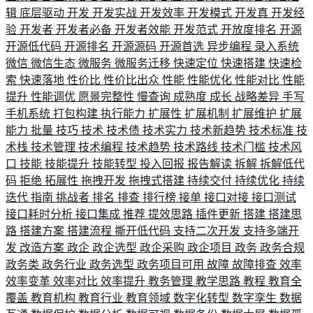
辑
底层驱动
开发
开发实战
开发效率
开发模式
开发真
开发经
验
开发者
开发者必备
开发者效能
开发范式
开放度排名
开源
开源低代码
开源排名
开源源码
开源首选
异步编程
录入系统
微信
微信生态
微服务
微服务迁移
快速定位
快速搭建
快速检
索
快速落地
性价比
性价比出众
性能
性能优化
性能对比
性能
提升
性能调优
愿景完整性
慢查询
成熟度
成长
战略差异
手写
手机系统
打包构建
执行能力
扩展性
扩展机制
扩展维护
扩展
能力
批量
技巧
技术
技术债
技术实力
技术新趋势
技术标准
技
术栈
技术管理
技术编程
技术趋势
技术路线
技术门槛
技术风
口
技能
技能提升
技能转型
投入回报
报告解读
拆解
拆解低代
码
拒绝
拓展性
拖拽开发
拖拽式搭建
持续交付
持续优化
持续
迭代
指南
挑战者
排名
排查
排行榜
接单
接口对接
接口测试
接口耗时分析
接口集成
推荐
提效思路
插件更新
搭建
搭建思
路
搭建方案
搭建流程
撕开低代码
支持二次开发
支持多端开
发
改造方案
政企
政企选型
政企采购
政企项目
政务
政务合规
政务类
政务行业
政务选型
政务项目可用
故障
故障排查
效率
效率变革
效率对比
效率提升
教务管理
教学思路
教程
教育全
覆盖
教育机构
教育行业
教育领域
数字化转型
数字孪生
数据