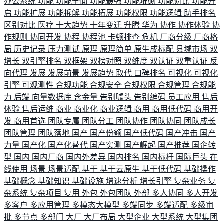
办公系统
功能
功能全面
功能最强
功能堆砌
功能对比
功能开
启
功能扩展
功能拆解
功能拓展
功能权限
功能逻辑
助手排名
区别对比
医疗
十大趋势
十年变迁
升腾
华为
协作
协作体验
协
作规则
协同开发
协程
协程池
卡顿排查
危机
厂商分级
厂商格
局
历史记录
压力测试
原理
原理简单
原生成标配
县域市场
双
增长
双引擎排名
双框架
双榜对照
双维度
双认证
双重认证
反
向代理
发展
发展前景
发展趋势
取代
口碑排名
可视化
可视化
引擎
可观测性
合规功能
合规安全
合规权限
合规管理
合规能
力
后端
向量数据库
含金量
告别噱头
告别编码
员工应用
售后
体验
售后运维
商业
商业化
商业逻辑
商用
商用低代码
商用开
发
商用首选
团队专属
团队分工
团队协作
团队协同
团队成长
团队管理
团队落地
国产
国产份额
国产低代码
国产冲击
国产
力量
国产化
国产化替代
国产实测
国产崛起
国产推荐
国企转
型
国内
国内厂商
国内外差异
国内排名
国内标杆
国际巨头
在
线使用
场景
场景适配
基于
基于云原生
基于低代码
基础操作
基础概念
基础知识
基础设施
增速分析
增长引擎
复杂业务
复
杂系统
复杂项目
复用
外包
外包团队
外部
多人协同
多人开发
多客户
多应用管理
多模态大模型
多端同步
多端适配
多级审
批
多节点
多部门
大厂
大厂布局
大型企业
大型系统
大型集团