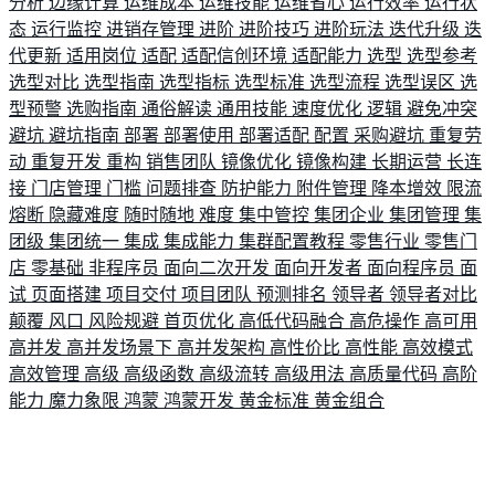
分析
边缘计算
运维成本
运维技能
运维省心
运行效率
运行状
态
运行监控
进销存管理
进阶
进阶技巧
进阶玩法
迭代升级
迭
代更新
适用岗位
适配
适配信创环境
适配能力
选型
选型参考
选型对比
选型指南
选型指标
选型标准
选型流程
选型误区
选
型预警
选购指南
通俗解读
通用技能
速度优化
逻辑
避免冲突
避坑
避坑指南
部署
部署使用
部署适配
配置
采购避坑
重复劳
动
重复开发
重构
销售团队
镜像优化
镜像构建
长期运营
长连
接
门店管理
门槛
问题排查
防护能力
附件管理
降本增效
限流
熔断
隐藏难度
随时随地
难度
集中管控
集团企业
集团管理
集
团级
集团统一
集成
集成能力
集群配置教程
零售行业
零售门
店
零基础
非程序员
面向二次开发
面向开发者
面向程序员
面
试
页面搭建
项目交付
项目团队
预测排名
领导者
领导者对比
颠覆
风口
风险规避
首页优化
高低代码融合
高危操作
高可用
高并发
高并发场景下
高并发架构
高性价比
高性能
高效模式
高效管理
高级
高级函数
高级流转
高级用法
高质量代码
高阶
能力
魔力象限
鸿蒙
鸿蒙开发
黄金标准
黄金组合