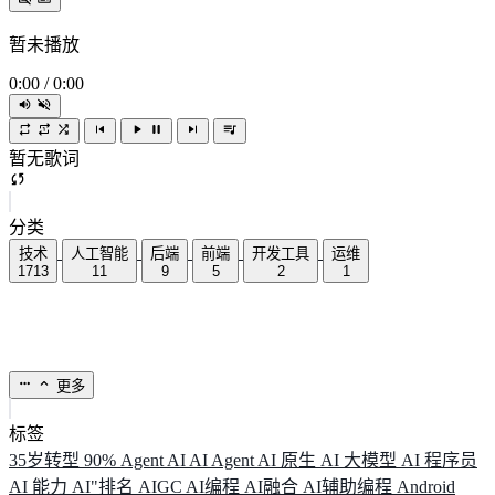
暂未播放
0:00
/
0:00
暂无歌词
分类
技术
人工智能
后端
前端
开发工具
运维
1713
11
9
5
2
1
更多
标签
35岁转型
90%
Agent
AI
AI Agent
AI 原生
AI 大模型
AI 程序员
AI 能力
AI"排名
AIGC
AI编程
AI融合
AI辅助编程
Android