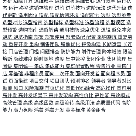
分析
边缘计算
运维成本
运维技能
运维省心
运行效率
运行状
态
运行监控
进销存管理
进阶
进阶技巧
进阶玩法
迭代升级
迭
代更新
适用岗位
适配
适配信创环境
适配能力
选型
选型参考
选型对比
选型指南
选型指标
选型标准
选型流程
选型误区
选
型预警
选购指南
通俗解读
通用技能
速度优化
逻辑
避免冲突
避坑
避坑指南
部署
部署使用
部署适配
配置
采购避坑
重复劳
动
重复开发
重构
销售团队
镜像优化
镜像构建
长期运营
长连
接
门店管理
门槛
问题排查
防护能力
附件管理
降本增效
限流
熔断
隐藏难度
随时随地
难度
集中管控
集团企业
集团管理
集
团级
集团统一
集成
集成能力
集群配置教程
零售行业
零售门
店
零基础
非程序员
面向二次开发
面向开发者
面向程序员
面
试
页面搭建
项目交付
项目团队
预测排名
领导者
领导者对比
颠覆
风口
风险规避
首页优化
高低代码融合
高危操作
高可用
高并发
高并发场景下
高并发架构
高性价比
高性能
高效模式
高效管理
高级
高级函数
高级流转
高级用法
高质量代码
高阶
能力
魔力象限
鸿蒙
鸿蒙开发
黄金标准
黄金组合