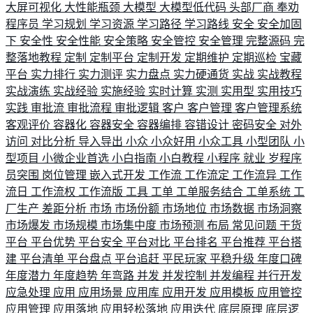
大屏可视化
大性能瓶颈
大模型
大模型低代码
头部厂商
奉劝
程序员
学习规划
学习资源
学习路径
学习路线
安全
安全加固
下
安全性
安全性能
安全策略
安全管控
安全管理
完整源码
完
整落地教程
定制
定制平台
定制开发
定期维护
定期巡检
宝藏
平台
实力排行
实力测评
实力盘点
实力硬通货
实战
实战教程
实战演练
实战经验
实施经验
实时计算
实测
实用型
实用技巧
实践
审批流
审批流程
审批逻辑
客户
客户管理
客户管理系统
客观评价
容器化
容器安全
容器编排
容错设计
密码安全
对外
访问
对比分析
导入导出
小众
小众好用
小众工具
小型团队
小
型项目
小微企业首选
小白指南
小白教程
小程序
就业
岁程序
员突围
岗位管理
嵌入式开发
工作流
工作流定
工作流异
工作
流日
工作流权
工作流版
工具
工单
工单服务结合
工单系统
工
厂生产
差距分析
市场
市场份额
市场地位
市场数据
市场洞察
市场爆发
市场规模
市场集中度
市场预测
布局
常见问题
干货
平台
平台优势
平台安全
平台对比
平台排名
平台推荐
平台搭
建
平台清单
平台盘点
平台追赶
平民玩家
平稳升级
年度口碑
年度潜力
年度趋势
年弯路
并发
并发控制
并发编程
并行开发
应急处理
应用
应用场景
应用库
应用开发
应用模板
应用管控
应用管理
应用落地
应用轻松落地
应用迭代
底层原理
底层逻