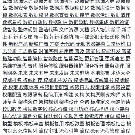
互通
数据保护
数据分析
数据可视
数据备份
数据大屏
数据孤
岛
数据安全
数据对接
数据库
数据库优化
数据库设计
数据库
锁
数据报表
数据权限
数据查看
数据模型
数据治理
数据清理
数据看板
数据自动化
数据防护
数据隐私
数据集成
数据验证
数智化
整体规划
整洁代码
文件资源
文档
新人培训
新手
新手
上手
新手专属
新手指南
新手避坑
新手都会犯
新旧迁移
新特
性
新锐产品
新锐厂商
方案
无代码
无服务器架构
日常运维
日
志分析
日志收集
时间序列
易用度
普及
智能化
智能开发
智能
搭建功能
智能编排
智能路由
智能运维
更新管理
更新速度
更
易维护迭代
替代
服务体验
服务器维护
服务拆分
服务测评
服
务网格
未来
未来五年
未来发展
未来趋势
本地部署
术语大全
权威排名
权威推荐
权威机构发布
权威榜单
权威背书
权威解
读
权限
权限体系
权限批量配置
权限日志
权限继承
权限设置
权限配置
权限隔离
极简用法
构建
架构
架构原则
架构师
架构
师复盘
架构演进
架构规划
架构设计
查询
标准定义
标准解读
校园教务
校园数字化
核心价值
核心功能
核心指标
核心架构
核心结论
案例分享
梯队划分
梯队洗牌
检索应用
榜单
模块化
模型
模板
模板丰富
模板复用
模板数量
模板管理
模板结合
横
向对比
死信队列
流程审批
流程引擎
流程演示
流程管理
流程