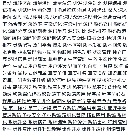
自动
流转体系
流量治理
流量演进
测评
测评对比
测评结果
测
试排名
测试环境
海外热门
消息推送
消息队列
淘汰
深入
深入
拆解
深度
深度使用
深度拆解
深度改造
深度测评
混合云架构
下
混合部署
渗透率
渲染优化
渲染引擎
源码
源码交付
源码优
化
源码分享
源码剖析
源码学习
源码对比
源码推荐
源码改造
源码结构
源码解读
源码调试
满意度
漏洞扫描
漏洞检测
潜力
推荐
灵活配置
热门平台
爆发
版本区别
版本发布
版本回滚
版
本更新
版本管理
物业园区
物联网
特色功能
状态管理
独立厂
商
环境搭建
环境部署
瓶颈定位
生产管理
生态
生态伙伴
生态
合作
生成式
用户反馈
用户评选
界面美化
白皮书
监控
盘点
省
时省力
省钱
看似简单
真实价值
真实排名
真实适配
知识库
知
识库，
研发效能升级
研发流程
破局
硬件交互
硬核能力
视觉
效果
离线环境
私有化
私有化实测
私有环境
私有部署
秒杀
移
动端
移动端低代码
移动端工
移动端应用
程序员
程序员必看
程序员替代
程序员进阶
稳定性
稳定运行
突围
竞争力
竞争格
局
第一梯队
第三方对接
第三方系统
简单易用
算法
管理平台
管理系统
类型安全
类型系统
精细化管控
精致应用
系统
系统
化
系统升级
系统搭建
系统编程
系统设计
系统重构
红利
索引
组件
组件复用
组件封装教程
组件开发
组件生态化
组织管理