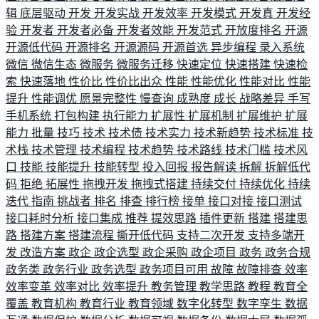
辑
底层驱动
开发
开发实战
开发效率
开发模式
开发真
开发经
验
开发者
开发者必备
开发者效能
开发范式
开放度排名
开源
开源低代码
开源排名
开源源码
开源首选
异步编程
录入系统
微信
微信生态
微服务
微服务迁移
快速定位
快速搭建
快速检
索
快速落地
性价比
性价比出众
性能
性能优化
性能对比
性能
提升
性能调优
愿景完整性
慢查询
成熟度
成长
战略差异
手写
手机系统
打包构建
执行能力
扩展性
扩展机制
扩展维护
扩展
能力
批量
技巧
技术
技术债
技术实力
技术新趋势
技术标准
技
术栈
技术管理
技术编程
技术趋势
技术路线
技术门槛
技术风
口
技能
技能提升
技能转型
投入回报
报告解读
拆解
拆解低代
码
拒绝
拓展性
拖拽开发
拖拽式搭建
持续交付
持续优化
持续
迭代
指南
挑战者
排名
排查
排行榜
接单
接口对接
接口测试
接口耗时分析
接口集成
推荐
提效思路
插件更新
搭建
搭建思
路
搭建方案
搭建流程
撕开低代码
支持二次开发
支持多端开
发
改造方案
政企
政企选型
政企采购
政企项目
政务
政务合规
政务类
政务行业
政务选型
政务项目可用
故障
故障排查
效率
效率变革
效率对比
效率提升
教务管理
教学思路
教程
教育全
覆盖
教育机构
教育行业
教育领域
数字化转型
数字孪生
数据