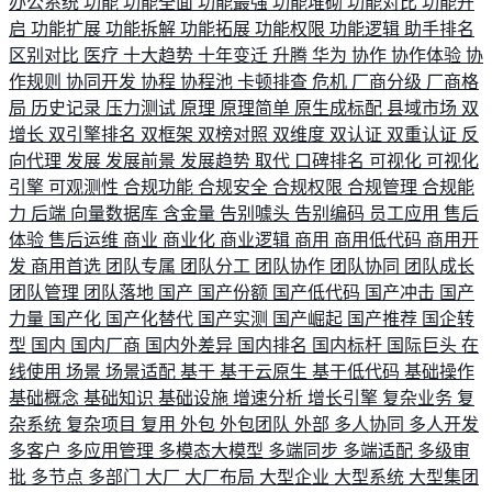
办公系统
功能
功能全面
功能最强
功能堆砌
功能对比
功能开
启
功能扩展
功能拆解
功能拓展
功能权限
功能逻辑
助手排名
区别对比
医疗
十大趋势
十年变迁
升腾
华为
协作
协作体验
协
作规则
协同开发
协程
协程池
卡顿排查
危机
厂商分级
厂商格
局
历史记录
压力测试
原理
原理简单
原生成标配
县域市场
双
增长
双引擎排名
双框架
双榜对照
双维度
双认证
双重认证
反
向代理
发展
发展前景
发展趋势
取代
口碑排名
可视化
可视化
引擎
可观测性
合规功能
合规安全
合规权限
合规管理
合规能
力
后端
向量数据库
含金量
告别噱头
告别编码
员工应用
售后
体验
售后运维
商业
商业化
商业逻辑
商用
商用低代码
商用开
发
商用首选
团队专属
团队分工
团队协作
团队协同
团队成长
团队管理
团队落地
国产
国产份额
国产低代码
国产冲击
国产
力量
国产化
国产化替代
国产实测
国产崛起
国产推荐
国企转
型
国内
国内厂商
国内外差异
国内排名
国内标杆
国际巨头
在
线使用
场景
场景适配
基于
基于云原生
基于低代码
基础操作
基础概念
基础知识
基础设施
增速分析
增长引擎
复杂业务
复
杂系统
复杂项目
复用
外包
外包团队
外部
多人协同
多人开发
多客户
多应用管理
多模态大模型
多端同步
多端适配
多级审
批
多节点
多部门
大厂
大厂布局
大型企业
大型系统
大型集团