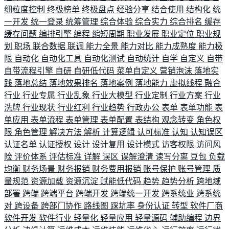
细粒度控制
终极榜单
终极盘点
经验分享
结合使用
结构化
统
一开发
统一登录
统筹管理
综合体验
综合实力
综合排名
缓存
缓存问题
编排引擎
编程
缩短周期
职业发展
职业定位
职业规
划
职场
联合数据
联调
能力全景
能力对比
能力成熟度
能力极
限
自动化
自动化工具
自动化测试
自动统计
自学
自定义
自带
自带流程引擎
自研
自研低代码
菜单自定义
营销泡沫
落地实
践
落地总结
落地效果排名
落地案例
落地能力
虚拟线程
融合
行业
行业专属
行业乱象
行业大模型
行业定制
行业方案
行业
洗牌
行业现状
行业红利
行业趋势
行政办公
表单
表单功能
表
单应用
表单流程
表单管理
表单配置
表结构
观念转变
角色权
限
角色管理
解决方法
解析
计算逻辑
认可标准
认知
认知误区
认证名单
认证授权
设计
设计复用
设计模式
访客权限
访问风
险
评价体系
评估标准
详解
误区
误解澄清
读写分离
豆包
负载
均衡
财务场景
财务报销
财务费用报销
账号保护
账号管理
质
量规范
资源加载
资源沉淀
赋能低代码
趋势
趋势分析
跨地域
部署
跨端
跨端平台
跨端开发
跨端统一开发
跨系统业
跨系统
对
跨设备
跨部门协作
路线图
踩坑率
身份认证
转型
软件厂商
软件开发
软件行业
轻量化
轻量应用
轻量源码
辅助编程
边界