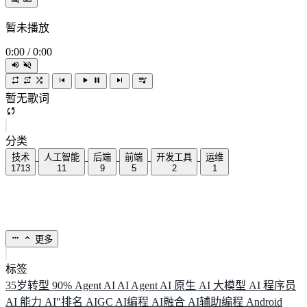
暂未播放
0:00
/
0:00
暂无歌词
分类
技术
人工智能
后端
前端
开发工具
运维
1713
11
9
5
2
1
更多
标签
35岁转型
90%
Agent
AI
AI Agent
AI 原生
AI 大模型
AI 程序员
AI 能力
AI"排名
AIGC
AI编程
AI融合
AI辅助编程
Android