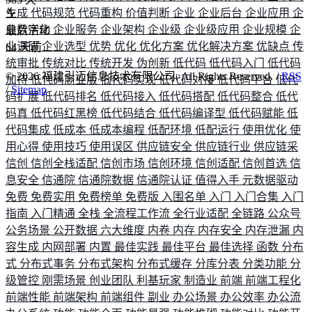
生成
代码规范
代码重构
价值判断
企业
企业后台
企业应用
企
业数字化
企业服务
企业架构
企业级
企业级应用
企业规模
企
最后活动
业调研
企业选型
优势
优化
优化方案
优化解决方案
优缺点
传
64
天前
统审批
传统对比
传统开发
伪创新
低代码
低代码入门
低代码
©
2026
福建引迈信息技术有限公司. All Rights Reserved. /
RSS
加持
低代码商业版
低代码实现
低代码对接
低代码平台
低代
/
Sitemap
码扩展
低代码排名
低代码接入
低代码搭配
低代码整合
低代
码真
低代码红黑榜
低代码结合
低代码编译型
低代码赋能
低
代码集成
低成本
低成本编程
低配环境
低配运行
使用优化
使
用心得
使用技巧
使用误区
供应链安全
供应链行业
供应链采
信创
信创全栈适配
信创市场
信创环境
信创适配
信创首选
信
息安全
信通院
信通院数据
信通院认证
值得入手
元数据驱动
免费
免费实用
免费榜单
免费版
入围名单
入门
入门合集
入门
指南
入门精通
全栈
全流程工作流
全行业适配
全链路
公众号
公务场景
公开数据
六大维度
内卷
内存
内存安全
内存泄漏
内
容生成
内网部署
内置
最佳实践
最佳平台
最佳选择
函数
分布
式
分布式事务
分布式架构
分布式缓存
分库分表
分类功能
分
级管控
刚需场景
创业团队
利基玩家
制造业
前端
前端工程化
前端性能
前端架构
前端组件
副业
办公场景
办公效率
办公流