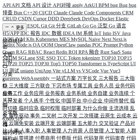
API
API 文档
API 设计
API对接
apply
ArkUI
BPM
bug
Bug
bug
排查
Bun
C++20
CI/CD
Claude
Claude Code
Components
CRM
CRUD
CSDN
Cursor
DDD
DeepSeek
DevOps
Docker
Elastic
ELK
Elysia
ESQL
Git
Git 分支
GitLab
Go
Go 泛型
Go 语言
更多
H5/APP
IDC 报告
IDC 数据
IDEA
IM 系统
IoT
Istio
ISV
Java
JNPF
JVM
K8s
Kubernetes
MES
MySQL
Naive
Next
Next.js
站点统计
Nginx
Node.js
OA
OOM
OpenClaw
pandas
POC
Prompt
Python
Qwen
RAG
RBAC
React
Redis
ROI
RPA 融合
Rust
SaaS
Saga
文章
SBOM
SGLang
SSE
SSO
TCC
Token
tokenizer
TOP10
TOP15
1741
TOP20
TOP25
TOP30
Top5
TOP50
Transformer
ts
TypeScript
UI
UI 测试
uniapp
UniApp
Vite
vLLM
vs
VSCode
Vue
Vue3
分类
vuepress
WebAssembly
一站式方案
万字长文
三大报告
三大指
6
标
三大维度
三方联合
下沉市场
专属工具
业务人员
业务代码
业务工作
业务应用
业务报表
业务系统
业务自建
业务连续
个
标签
1132
人开发者
个人练手
个性化
中国平台
中小企业
中间件替代
临
时切换
临时应急
临时权限
临时部署
为什么你做
主流选择
乱
总字数
象
事件驱动
事务
二叉树
二次开发
二次搭建
云原生
云成本
云
6,609,519
端
云端免安装
云端开发
云端部署
五大能力
交叉验证
产品对
比
人事
人事入职
人事管理
人力资源
人员管理
人工智能
人群
运行时长
解析
从零搭建
付费商用
付费版
代码
代码复用
代码审查
代码
585
天