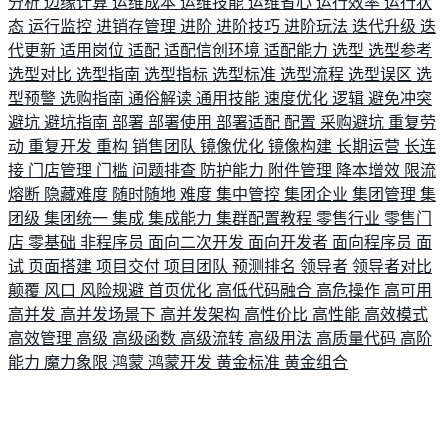
分析
边缘计算
运维成本
运维技能
运维省心
运行效率
运行状
态
运行监控
进销存管理
进阶
进阶技巧
进阶玩法
迭代升级
迭
代更新
适用岗位
适配
适配信创环境
适配能力
选型
选型参考
选型对比
选型指南
选型指标
选型标准
选型流程
选型误区
选
型预警
选购指南
通俗解读
通用技能
速度优化
逻辑
避免冲突
避坑
避坑指南
部署
部署使用
部署适配
配置
采购避坑
重复劳
动
重复开发
重构
销售团队
镜像优化
镜像构建
长期运营
长连
接
门店管理
门槛
问题排查
防护能力
附件管理
降本增效
限流
熔断
隐藏难度
随时随地
难度
集中管控
集团企业
集团管理
集
团级
集团统一
集成
集成能力
集群配置教程
零售行业
零售门
店
零基础
非程序员
面向二次开发
面向开发者
面向程序员
面
试
页面搭建
项目交付
项目团队
预测排名
领导者
领导者对比
颠覆
风口
风险规避
首页优化
高低代码融合
高危操作
高可用
高并发
高并发场景下
高并发架构
高性价比
高性能
高效模式
高效管理
高级
高级函数
高级流转
高级用法
高质量代码
高阶
能力
魔力象限
鸿蒙
鸿蒙开发
黄金标准
黄金组合