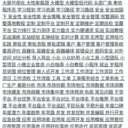
大屏可视化
大性能瓶颈
大模型
大模型低代码
头部厂商
奉劝
程序员
学习规划
学习资源
学习路径
学习路线
安全
安全加固
下
安全性
安全性能
安全策略
安全管控
安全管理
完整源码
完
整落地教程
定制
定制平台
定制开发
定期维护
定期巡检
宝藏
平台
实力排行
实力测评
实力盘点
实力硬通货
实战
实战教程
实战演练
实战经验
实施经验
实时计算
实测
实用型
实用技巧
实践
审批流
审批流程
审批逻辑
客户
客户管理
客户管理系统
客观评价
容器化
容器安全
容器编排
容错设计
密码安全
对外
访问
对比分析
导入导出
小众
小众好用
小众工具
小型团队
小
型项目
小微企业首选
小白指南
小白教程
小程序
就业
岁程序
员突围
岗位管理
嵌入式开发
工作流
工作流定
工作流异
工作
流日
工作流权
工作流版
工具
工单
工单服务结合
工单系统
工
厂生产
差距分析
市场
市场份额
市场地位
市场数据
市场洞察
市场爆发
市场规模
市场集中度
市场预测
布局
常见问题
干货
平台
平台优势
平台安全
平台对比
平台排名
平台推荐
平台搭
建
平台清单
平台盘点
平台追赶
平民玩家
平稳升级
年度口碑
年度潜力
年度趋势
年弯路
并发
并发控制
并发编程
并行开发
应急处理
应用
应用场景
应用库
应用开发
应用模板
应用管控
应用管理
应用落地
应用轻松落地
应用迭代
底层原理
底层逻