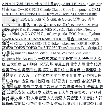
API
API 文档
API 设计
API对接
apply
ArkUI
BPM
bug
Bug
bug
排查
Bun
C++20
CI/CD
Claude
Claude Code
Components
CRM
CRUD
CSDN
Cursor
DDD
DeepSeek
DevOps
Docker
Elastic
ELK
Elysia
ESQL
Git
Git 分支
GitLab
Go
Go 泛型
Go 语言
更多
H5/APP
IDC 报告
IDC 数据
IDEA
IM 系统
IoT
Istio
ISV
Java
JNPF
JVM
K8s
Kubernetes
MES
MySQL
Naive
Next
Next.js
站点统计
Nginx
Node.js
OA
OOM
OpenClaw
pandas
POC
Prompt
Python
Qwen
RAG
RBAC
React
Redis
ROI
RPA 融合
Rust
SaaS
Saga
文章
SBOM
SGLang
SSE
SSO
TCC
Token
tokenizer
TOP10
TOP15
1741
TOP20
TOP25
TOP30
Top5
TOP50
Transformer
ts
TypeScript
UI
UI 测试
uniapp
UniApp
Vite
vLLM
vs
VSCode
Vue
Vue3
分类
vuepress
WebAssembly
一站式方案
万字长文
三大报告
三大指
6
标
三大维度
三方联合
下沉市场
专属工具
业务人员
业务代码
业务工作
业务应用
业务报表
业务系统
业务自建
业务连续
个
标签
1132
人开发者
个人练手
个性化
中国平台
中小企业
中间件替代
临
时切换
临时应急
临时权限
临时部署
为什么你做
主流选择
乱
总字数
象
事件驱动
事务
二叉树
二次开发
二次搭建
云原生
云成本
云
6,609,519
端
云端免安装
云端开发
云端部署
五大能力
交叉验证
产品对
比
人事
人事入职
人事管理
人力资源
人员管理
人工智能
人群
运行时长
解析
从零搭建
付费商用
付费版
代码
代码复用
代码审查
代码
585
天