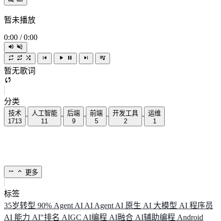
暂未播放
0:00
/
0:00
暂无歌词
分类
技术
人工智能
后端
前端
开发工具
运维
1713
11
9
5
2
1
更多
标签
35岁转型
90%
Agent
AI
AI Agent
AI 原生
AI 大模型
AI 程序员
AI 能力
AI"排名
AIGC
AI编程
AI融合
AI辅助编程
Android