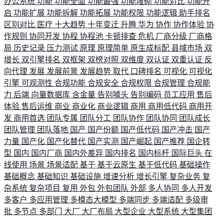
办公系统
功能
功能全面
功能最强
功能堆砌
功能对比
功能开
启
功能扩展
功能拆解
功能拓展
功能权限
功能逻辑
助手排名
区别对比
医疗
十大趋势
十年变迁
升腾
华为
协作
协作体验
协
作规则
协同开发
协程
协程池
卡顿排查
危机
厂商分级
厂商格
局
历史记录
压力测试
原理
原理简单
原生成标配
县域市场
双
增长
双引擎排名
双框架
双榜对照
双维度
双认证
双重认证
反
向代理
发展
发展前景
发展趋势
取代
口碑排名
可视化
可视化
引擎
可观测性
合规功能
合规安全
合规权限
合规管理
合规能
力
后端
向量数据库
含金量
告别噱头
告别编码
员工应用
售后
体验
售后运维
商业
商业化
商业逻辑
商用
商用低代码
商用开
发
商用首选
团队专属
团队分工
团队协作
团队协同
团队成长
团队管理
团队落地
国产
国产份额
国产低代码
国产冲击
国产
力量
国产化
国产化替代
国产实测
国产崛起
国产推荐
国企转
型
国内
国内厂商
国内外差异
国内排名
国内标杆
国际巨头
在
线使用
场景
场景适配
基于
基于云原生
基于低代码
基础操作
基础概念
基础知识
基础设施
增速分析
增长引擎
复杂业务
复
杂系统
复杂项目
复用
外包
外包团队
外部
多人协同
多人开发
多客户
多应用管理
多模态大模型
多端同步
多端适配
多级审
批
多节点
多部门
大厂
大厂布局
大型企业
大型系统
大型集团