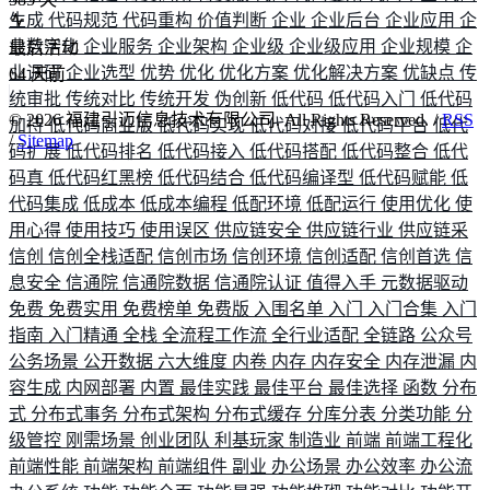
生成
代码规范
代码重构
价值判断
企业
企业后台
企业应用
企
业数字化
企业服务
企业架构
企业级
企业级应用
企业规模
企
最后活动
业调研
企业选型
优势
优化
优化方案
优化解决方案
优缺点
传
64
天前
统审批
传统对比
传统开发
伪创新
低代码
低代码入门
低代码
©
2026
福建引迈信息技术有限公司. All Rights Reserved. /
RSS
加持
低代码商业版
低代码实现
低代码对接
低代码平台
低代
/
Sitemap
码扩展
低代码排名
低代码接入
低代码搭配
低代码整合
低代
码真
低代码红黑榜
低代码结合
低代码编译型
低代码赋能
低
代码集成
低成本
低成本编程
低配环境
低配运行
使用优化
使
用心得
使用技巧
使用误区
供应链安全
供应链行业
供应链采
信创
信创全栈适配
信创市场
信创环境
信创适配
信创首选
信
息安全
信通院
信通院数据
信通院认证
值得入手
元数据驱动
免费
免费实用
免费榜单
免费版
入围名单
入门
入门合集
入门
指南
入门精通
全栈
全流程工作流
全行业适配
全链路
公众号
公务场景
公开数据
六大维度
内卷
内存
内存安全
内存泄漏
内
容生成
内网部署
内置
最佳实践
最佳平台
最佳选择
函数
分布
式
分布式事务
分布式架构
分布式缓存
分库分表
分类功能
分
级管控
刚需场景
创业团队
利基玩家
制造业
前端
前端工程化
前端性能
前端架构
前端组件
副业
办公场景
办公效率
办公流