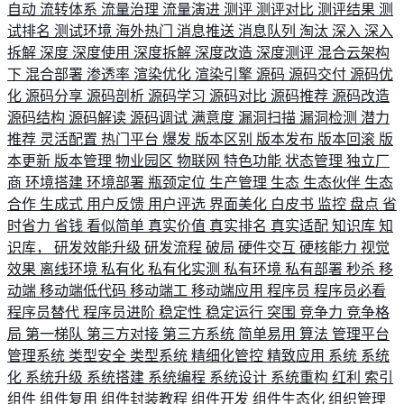
自动
流转体系
流量治理
流量演进
测评
测评对比
测评结果
测
试排名
测试环境
海外热门
消息推送
消息队列
淘汰
深入
深入
拆解
深度
深度使用
深度拆解
深度改造
深度测评
混合云架构
下
混合部署
渗透率
渲染优化
渲染引擎
源码
源码交付
源码优
化
源码分享
源码剖析
源码学习
源码对比
源码推荐
源码改造
源码结构
源码解读
源码调试
满意度
漏洞扫描
漏洞检测
潜力
推荐
灵活配置
热门平台
爆发
版本区别
版本发布
版本回滚
版
本更新
版本管理
物业园区
物联网
特色功能
状态管理
独立厂
商
环境搭建
环境部署
瓶颈定位
生产管理
生态
生态伙伴
生态
合作
生成式
用户反馈
用户评选
界面美化
白皮书
监控
盘点
省
时省力
省钱
看似简单
真实价值
真实排名
真实适配
知识库
知
识库，
研发效能升级
研发流程
破局
硬件交互
硬核能力
视觉
效果
离线环境
私有化
私有化实测
私有环境
私有部署
秒杀
移
动端
移动端低代码
移动端工
移动端应用
程序员
程序员必看
程序员替代
程序员进阶
稳定性
稳定运行
突围
竞争力
竞争格
局
第一梯队
第三方对接
第三方系统
简单易用
算法
管理平台
管理系统
类型安全
类型系统
精细化管控
精致应用
系统
系统
化
系统升级
系统搭建
系统编程
系统设计
系统重构
红利
索引
组件
组件复用
组件封装教程
组件开发
组件生态化
组织管理