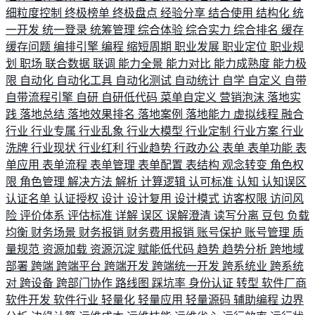
细粒度控制
终极榜单
终极盘点
经验分享
结合使用
结构化
统
一开发
统一登录
统筹管理
综合体验
综合实力
综合排名
缓存
缓存问题
编排引擎
编程
缩短周期
职业发展
职业定位
职业规
划
职场
联合数据
联调
能力全景
能力对比
能力成熟度
能力极
限
自动化
自动化工具
自动化测试
自动统计
自学
自定义
自带
自带流程引擎
自研
自研低代码
菜单自定义
营销泡沫
落地实
践
落地总结
落地效果排名
落地案例
落地能力
虚拟线程
融合
行业
行业专属
行业乱象
行业大模型
行业定制
行业方案
行业
洗牌
行业现状
行业红利
行业趋势
行政办公
表单
表单功能
表
单应用
表单流程
表单管理
表单配置
表结构
观念转变
角色权
限
角色管理
解决方法
解析
计算逻辑
认可标准
认知
认知误区
认证名单
认证授权
设计
设计复用
设计模式
访客权限
访问风
险
评价体系
评估标准
详解
误区
误解澄清
读写分离
豆包
负载
均衡
财务场景
财务报销
财务费用报销
账号保护
账号管理
质
量规范
资源加载
资源沉淀
赋能低代码
趋势
趋势分析
跨地域
部署
跨端
跨端平台
跨端开发
跨端统一开发
跨系统业
跨系统
对
跨设备
跨部门协作
路线图
踩坑率
身份认证
转型
软件厂商
软件开发
软件行业
轻量化
轻量应用
轻量源码
辅助编程
边界