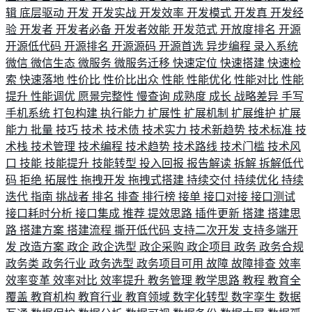
辑
底层驱动
开发
开发实战
开发效率
开发模式
开发真
开发经
验
开发者
开发者必备
开发者效能
开发范式
开放度排名
开源
开源低代码
开源排名
开源源码
开源首选
异步编程
录入系统
微信
微信生态
微服务
微服务迁移
快速定位
快速搭建
快速检
索
快速落地
性价比
性价比出众
性能
性能优化
性能对比
性能
提升
性能调优
愿景完整性
慢查询
成熟度
成长
战略差异
手写
手机系统
打包构建
执行能力
扩展性
扩展机制
扩展维护
扩展
能力
批量
技巧
技术
技术债
技术实力
技术新趋势
技术标准
技
术栈
技术管理
技术编程
技术趋势
技术路线
技术门槛
技术风
口
技能
技能提升
技能转型
投入回报
报告解读
拆解
拆解低代
码
拒绝
拓展性
拖拽开发
拖拽式搭建
持续交付
持续优化
持续
迭代
指南
挑战者
排名
排查
排行榜
接单
接口对接
接口测试
接口耗时分析
接口集成
推荐
提效思路
插件更新
搭建
搭建思
路
搭建方案
搭建流程
撕开低代码
支持二次开发
支持多端开
发
改造方案
政企
政企选型
政企采购
政企项目
政务
政务合规
政务类
政务行业
政务选型
政务项目可用
故障
故障排查
效率
效率变革
效率对比
效率提升
教务管理
教学思路
教程
教育全
覆盖
教育机构
教育行业
教育领域
数字化转型
数字孪生
数据