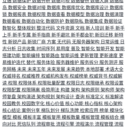
互通
数据保护
数据分析
数据可视
数据备份
数据大屏
数据孤
岛
数据安全
数据对接
数据库
数据库优化
数据库设计
数据库
锁
数据报表
数据权限
数据查看
数据模型
数据治理
数据清理
数据看板
数据自动化
数据防护
数据隐私
数据集成
数据验证
数智化
整体规划
整洁代码
文件资源
文档
新人培训
新手
新手
上手
新手专属
新手指南
新手避坑
新手都会犯
新旧迁移
新特
性
新锐产品
新锐厂商
方案
无代码
无服务器架构
日常运维
日
志分析
日志收集
时间序列
易用度
普及
智能化
智能开发
智能
搭建功能
智能编排
智能路由
智能运维
更新管理
更新速度
更
易维护迭代
替代
服务体验
服务器维护
服务拆分
服务测评
服
务网格
未来
未来五年
未来发展
未来趋势
本地部署
术语大全
权威排名
权威推荐
权威机构发布
权威榜单
权威背书
权威解
读
权限
权限体系
权限批量配置
权限日志
权限继承
权限设置
权限配置
权限隔离
极简用法
构建
架构
架构原则
架构师
架构
师复盘
架构演进
架构规划
架构设计
查询
标准定义
标准解读
校园教务
校园数字化
核心价值
核心功能
核心指标
核心架构
核心结论
案例分享
梯队划分
梯队洗牌
检索应用
榜单
模块化
模型
模板
模板丰富
模板复用
模板数量
模板管理
模板结合
横
向对比
死信队列
流程审批
流程引擎
流程演示
流程管理
流程