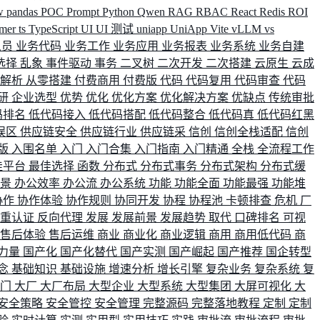
w
pandas
POC
Prompt
Python
Qwen
RAG
RBAC
React
Redis
ROI
rmer
ts
TypeScript
UI
UI 测试
uniapp
UniApp
Vite
vLLM
vs
人员
业务代码
业务工作
业务应用
业务报表
业务系统
业务自建
选择
乱象
事件驱动
事务
二叉树
二次开发
二次搭建
云原生
云成
群解析
从零搭建
付费商用
付费版
代码
代码复用
代码审查
代码
研
企业选型
优势
优化
优化方案
优化解决方案
优缺点
传统审批
码排名
低代码接入
低代码搭配
低代码整合
低代码真
低代码红黑
误区
供应链安全
供应链行业
供应链采
信创
信创全栈适配
信创
版
入围名单
入门
入门合集
入门指南
入门精通
全栈
全流程工作
佳平台
最佳选择
函数
分布式
分布式事务
分布式架构
分布式缓
场景
办公效率
办公流
办公系统
功能
功能全面
功能最强
功能堆
协作
协作体验
协作规则
协同开发
协程
协程池
卡顿排查
危机
厂
双重认证
反向代理
发展
发展前景
发展趋势
取代
口碑排名
可视
售后体验
售后运维
商业
商业化
商业逻辑
商用
商用低代码
商
力量
国产化
国产化替代
国产实测
国产崛起
国产推荐
国企转型
念
基础知识
基础设施
增速分析
增长引擎
复杂业务
复杂系统
复
部门
大厂
大厂布局
大型企业
大型系统
大型集团
大屏可视化
大
安全策略
安全管控
安全管理
完整源码
完整落地教程
定制
定制