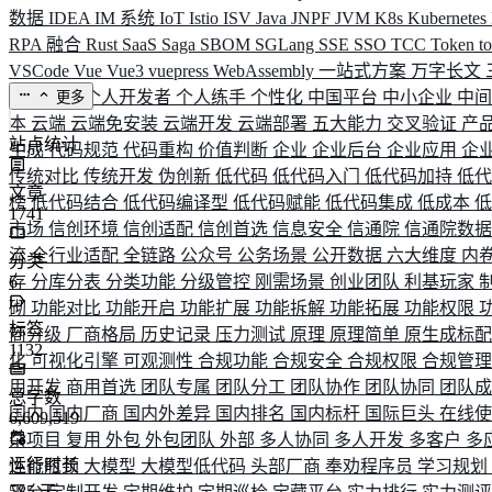
数据
IDEA
IM 系统
IoT
Istio
ISV
Java
JNPF
JVM
K8s
Kubernetes
RPA 融合
Rust
SaaS
Saga
SBOM
SGLang
SSE
SSO
TCC
Token
t
VSCode
Vue
Vue3
vuepress
WebAssembly
一站式方案
万字长文
业务连续
个人开发者
个人练手
个性化
中国平台
中小企业
中
更多
本
云端
云端免安装
云端开发
云端部署
五大能力
交叉验证
产
站点统计
生成
代码规范
代码重构
价值判断
企业
企业后台
企业应用
企
传统对比
传统开发
伪创新
低代码
低代码入门
低代码加持
低
文章
榜
低代码结合
低代码编译型
低代码赋能
低代码集成
低成本
1741
市场
信创环境
信创适配
信创首选
信息安全
信通院
信通院数
流
全行业适配
全链路
公众号
公务场景
公开数据
六大维度
内
分类
存
6
分库分表
分类功能
分级管控
刚需场景
创业团队
利基玩家
砌
功能对比
功能开启
功能扩展
功能拆解
功能拓展
功能权限
标签
商分级
厂商格局
历史记录
压力测试
原理
原理简单
原生成标
1132
化
可视化引擎
可观测性
合规功能
合规安全
合规权限
合规管
用开发
商用首选
团队专属
团队分工
团队协作
团队协同
团队
总字数
国内
国内厂商
国内外差异
国内排名
国内标杆
国际巨头
在线
6,609,519
杂项目
复用
外包
外包团队
外部
多人协同
多人开发
多客户
多
运行时长
性能瓶颈
大模型
大模型低代码
头部厂商
奉劝程序员
学习规划
585
天