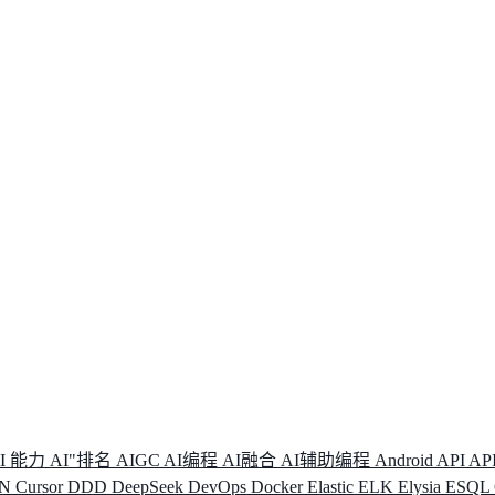
I 能力
AI"排名
AIGC
AI编程
AI融合
AI辅助编程
Android
API
AP
DN
Cursor
DDD
DeepSeek
DevOps
Docker
Elastic
ELK
Elysia
ESQL