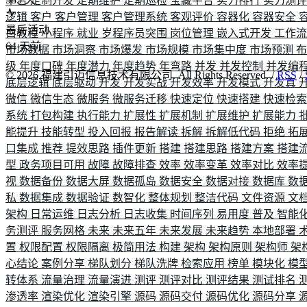
平台
定制开发
定期维护
定期巡检
宝藏平台
实力排行
实力测
逻辑
客户
客户管理
客户管理系统
客观评价
容器化
容器安全
最后活动
白教程
小程序
就业
岁程序员突围
岗位管理
嵌入式开发
工作
64
天前
市场数据
市场洞察
市场爆发
市场规模
市场集中度
市场预测
级
年度口碑
年度潜力
年度趋势
年弯路
并发
并发控制
并发编
©
2026
福建引迈信息技术有限公司. All Rights Reserved. /
RSS
/
底层逻辑
底层驱动
开发
开发实战
开发效率
开发模式
开发真
微信
微信生态
微服务
微服务迁移
快速定位
快速搭建
快速检
系统
打包构建
执行能力
扩展性
扩展机制
扩展维护
扩展能力
能提升
技能转型
投入回报
报告解读
拆解
拆解低代码
拒绝
拓
口集成
推荐
提效思路
插件更新
搭建
搭建思路
搭建方案
搭建
型
政务项目可用
故障
故障排查
效率
效率变革
效率对比
效率
视
数据备份
数据大屏
数据孤岛
数据安全
数据对接
数据库
数
私
数据集成
数据验证
数智化
整体规划
整洁代码
文件资源
文
架构
日常运维
日志分析
日志收集
时间序列
易用度
普及
智能
务测评
服务网格
未来
未来五年
未来发展
未来趋势
本地部署
置
权限配置
权限隔离
极简用法
构建
架构
架构原则
架构师
架
心结论
案例分享
梯队划分
梯队洗牌
检索应用
榜单
模块化
模
转体系
流量治理
流量演进
测评
测评对比
测评结果
测试排名
渗透率
渲染优化
渲染引擎
源码
源码交付
源码优化
源码分享