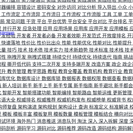
评
实力盘点
实力硬通货
实战
实战教程
实战演练
实战经验
实施经
容器编排
容错设计
密码安全
对外访问
对比分析
导入导出
小众
流
工作流定
工作流异
工作流日
工作流权
工作流版
工具
工单
工
布局
常见问题
干货
平台
平台优势
平台安全
平台对比
平台排名
程
并行开发
应急处理
应用
应用场景
应用库
应用开发
应用模板
Sitemap
开发经验
开发者
开发者必备
开发者效能
开发范式
开放度排名
开
索
快速落地
性价比
性价比出众
性能
性能优化
性能对比
性能提升
批量
技巧
技术
技术债
技术实力
技术新趋势
技术标准
技术栈
技
展性
拖拽开发
拖拽式搭建
持续交付
持续优化
持续迭代
指南
挑
流程
撕开低代码
支持二次开发
支持多端开发
改造方案
政企
政企
提升
教务管理
教学思路
教程
教育全覆盖
教育机构
教育行业
教
据库优化
数据库设计
数据库锁
数据报表
数据权限
数据查看
数据
档
新人培训
新手
新手上手
新手专属
新手指南
新手避坑
新手都
化
智能开发
智能搭建功能
智能编排
智能路由
智能运维
更新管理
术语大全
权威排名
权威推荐
权威机构发布
权威榜单
权威背书
权
构师复盘
架构演进
架构规划
架构设计
查询
标准定义
标准解读
型
模板
模板丰富
模板复用
模板数量
模板管理
模板结合
横向对
测试环境
海外热门
消息推送
消息队列
淘汰
深入
深入拆解
深度
源码剖析
源码学习
源码对比
源码推荐
源码改造
源码结构
源码解