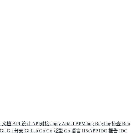
I 文档
API 设计
API对接
apply
ArkUI
BPM
bug
Bug
bug排查
Bun
Git
Git 分支
GitLab
Go
Go 泛型
Go 语言
H5/APP
IDC 报告
IDC