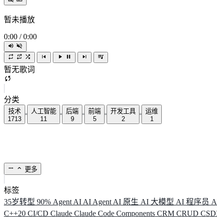
暂未播放
0:00
/
0:00
暂无歌词
分类
技术
人工智能
后端
前端
开发工具
运维
1713
11
9
5
2
1
更多
标签
35岁转型
90%
Agent
AI
AI Agent
AI 原生
AI 大模型
AI 程序员
A
C++20
CI/CD
Claude
Claude Code
Components
CRM
CRUD
CS