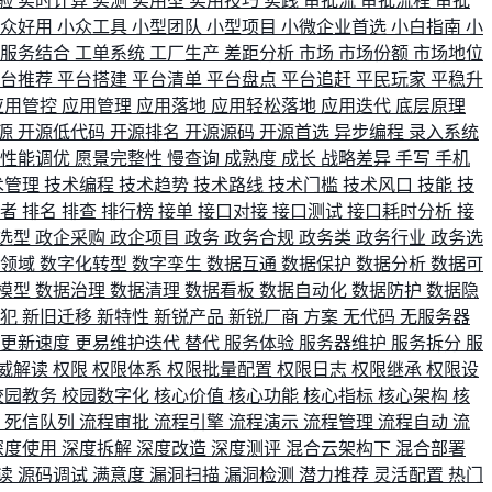
验
实时计算
实测
实用型
实用技巧
实践
审批流
审批流程
审批
小众好用
小众工具
小型团队
小型项目
小微企业首选
小白指南
小
单服务结合
工单系统
工厂生产
差距分析
市场
市场份额
市场地位
平台推荐
平台搭建
平台清单
平台盘点
平台追赶
平民玩家
平稳升
应用管控
应用管理
应用落地
应用轻松落地
应用迭代
底层原理
源
开源低代码
开源排名
开源源码
开源首选
异步编程
录入系统
性能调优
愿景完整性
慢查询
成熟度
成长
战略差异
手写
手机
术管理
技术编程
技术趋势
技术路线
技术门槛
技术风口
技能
技
战者
排名
排查
排行榜
接单
接口对接
接口测试
接口耗时分析
接
选型
政企采购
政企项目
政务
政务合规
政务类
政务行业
政务选
育领域
数字化转型
数字孪生
数据互通
数据保护
数据分析
数据可
模型
数据治理
数据清理
数据看板
数据自动化
数据防护
数据隐
会犯
新旧迁移
新特性
新锐产品
新锐厂商
方案
无代码
无服务器
更新速度
更易维护迭代
替代
服务体验
服务器维护
服务拆分
服
威解读
权限
权限体系
权限批量配置
权限日志
权限继承
权限设
校园教务
校园数字化
核心价值
核心功能
核心指标
核心架构
核
比
死信队列
流程审批
流程引擎
流程演示
流程管理
流程自动
流
深度使用
深度拆解
深度改造
深度测评
混合云架构下
混合部署
读
源码调试
满意度
漏洞扫描
漏洞检测
潜力推荐
灵活配置
热门