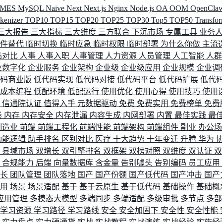
MES
MySQL
Naive
Next
Next.js
Nginx
Node.js
OA
OOM
OpenCla
okenizer
TOP10
TOP15
TOP20
TOP25
TOP30
Top5
TOP50
Transfo
三大报告
三大指标
三大维度
三方联合
下沉市场
专属工具
业务
间件替代
临时切换
临时应急
临时权限
临时部署
为什么你做
主流
品对比
人事
人事入职
人事管理
人力资源
人员管理
人工智能
人
业数字化
企业服务
企业架构
企业级
企业级应用
企业规模
企业调
代码商业版
低代码实现
低代码对接
低代码平台
低代码扩展
低代
低成本编程
低配环境
低配运行
使用优化
使用心得
使用技巧
使用
据
信通院认证
值得入手
元数据驱动
免费
免费实用
免费榜单
免费
卷
内存
内存安全
内存泄漏
内容生成
内网部署
内置
最佳实践
最
制造业
前端
前端工程化
前端性能
前端架构
前端组件
副业
办公
功能逻辑
助手排名
区别对比
医疗
十大趋势
十年变迁
升腾
华为
配
县域市场
双增长
双引擎排名
双框架
双榜对照
双维度
双认证
理
合规能力
后端
向量数据库
含金量
告别噱头
告别编码
员工应用
成长
团队管理
团队落地
国产
国产份额
国产低代码
国产冲击
国产
使用
场景
场景适配
基于
基于云原生
基于低代码
基础操作
基础概
应用管理
多模态大模型
多端同步
多端适配
多级审批
多节点
多
学习资源
学习路径
学习路线
安全
安全加固下
安全性
安全性能