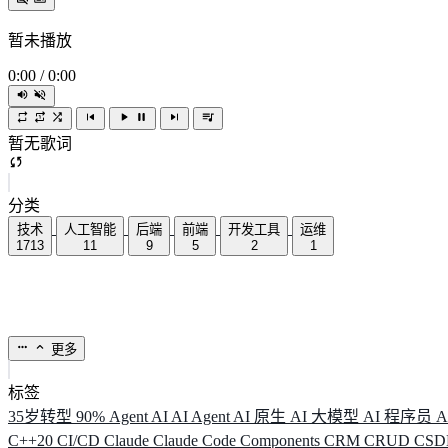
暂未播放
0:00
/
0:00
暂无歌词
分类
技术
人工智能
后端
前端
开发工具
运维
1713
11
9
5
2
1
更多
标签
35岁转型
90%
Agent
AI
AI Agent
AI 原生
AI 大模型
AI 程序员
A
C++20
CI/CD
Claude
Claude Code
Components
CRM
CRUD
CS