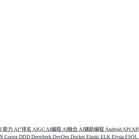
I 能力
AI"排名
AIGC
AI编程
AI融合
AI辅助编程
Android
API
AP
DN
Cursor
DDD
DeepSeek
DevOps
Docker
Elastic
ELK
Elysia
ESQL