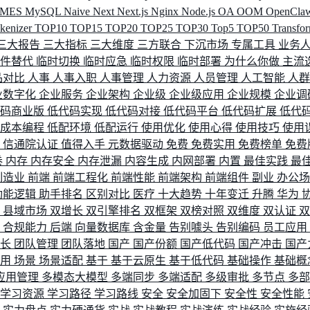
MES
MySQL
Naive
Next
Next.js
Nginx
Node.js
OA
OOM
OpenCla
okenizer
TOP10
TOP15
TOP20
TOP25
TOP30
Top5
TOP50
Transfo
三大报告
三大指标
三大维度
三方联合
下沉市场
专属工具
业务
间件替代
临时切换
临时应急
临时权限
临时部署
为什么你做
主流
品对比
人事
人事入职
人事管理
人力资源
人员管理
人工智能
人
业数字化
企业服务
企业架构
企业级
企业级应用
企业规模
企业调
代码商业版
低代码实现
低代码对接
低代码平台
低代码扩展
低代
低成本编程
低配环境
低配运行
使用优化
使用心得
使用技巧
使用
据
信通院认证
值得入手
元数据驱动
免费
免费实用
免费榜单
免费
卷
内存
内存安全
内存泄漏
内容生成
内网部署
内置
最佳实践
最
制造业
前端
前端工程化
前端性能
前端架构
前端组件
副业
办公
功能逻辑
助手排名
区别对比
医疗
十大趋势
十年变迁
升腾
华为
配
县域市场
双增长
双引擎排名
双框架
双榜对照
双维度
双认证
理
合规能力
后端
向量数据库
含金量
告别噱头
告别编码
员工应用
成长
团队管理
团队落地
国产
国产份额
国产低代码
国产冲击
国产
使用
场景
场景适配
基于
基于云原生
基于低代码
基础操作
基础概
应用管理
多模态大模型
多端同步
多端适配
多级审批
多节点
多
学习资源
学习路径
学习路线
安全
安全加固下
安全性
安全性能