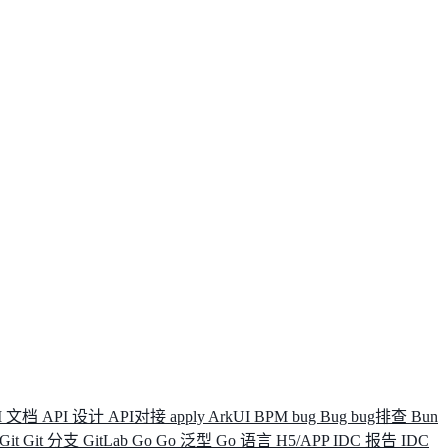
I 文档
API 设计
API对接
apply
ArkUI
BPM
bug
Bug
bug排查
Bun
Git
Git 分支
GitLab
Go
Go 泛型
Go 语言
H5/APP
IDC 报告
IDC