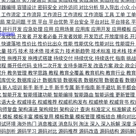
评
实力盘点
实力硬通货
实战
实战教程
实战演练
实战经验
实施经
容器编排
容错设计
密码安全
对外访问
对比分析
导入导出
小众
流
工作流定
工作流异
工作流日
工作流权
工作流版
工具
工单
工
布局
常见问题
干货
平台
平台优势
平台安全
平台对比
平台排名
程
并行开发
应急处理
应用
应用场景
应用库
应用开发
应用模板
Sitemap
开发经验
开发者
开发者必备
开发者效能
开发范式
开放度排名
开
索
快速落地
性价比
性价比出众
性能
性能优化
性能对比
性能提升
批量
技巧
技术
技术债
技术实力
技术新趋势
技术标准
技术栈
技
展性
拖拽开发
拖拽式搭建
持续交付
持续优化
持续迭代
指南
挑
流程
撕开低代码
支持二次开发
支持多端开发
改造方案
政企
政企
提升
教务管理
教学思路
教程
教育全覆盖
教育机构
教育行业
教
据库优化
数据库设计
数据库锁
数据报表
数据权限
数据查看
数据
档
新人培训
新手
新手上手
新手专属
新手指南
新手避坑
新手都
化
智能开发
智能搭建功能
智能编排
智能路由
智能运维
更新管理
术语大全
权威排名
权威推荐
权威机构发布
权威榜单
权威背书
权
构师复盘
架构演进
架构规划
架构设计
查询
标准定义
标准解读
型
模板
模板丰富
模板复用
模板数量
模板管理
模板结合
横向对
测试环境
海外热门
消息推送
消息队列
淘汰
深入
深入拆解
深度
源码剖析
源码学习
源码对比
源码推荐
源码改造
源码结构
源码解