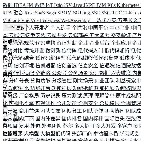
数据
IDEA
IM 系统
IoT
Istio
ISV
Java
JNPF
JVM
K8s
Kubernetes
RPA 融合
Rust
SaaS
Saga
SBOM
SGLang
SSE
SSO
TCC
Token
t
VSCode
Vue
Vue3
vuepress
WebAssembly
一站式方案
万字长文
业务连续
个人开发者
个人练手
个性化
中国平台
中小企业
中
更多
本
云端
云端免安装
云端开发
云端部署
五大能力
交叉验证
产
站点统计
生成
代码规范
代码重构
价值判断
企业
企业后台
企业应用
企
传统对比
传统开发
伪创新
低代码
低代码入门
低代码加持
低
文章
榜
低代码结合
低代码编译型
低代码赋能
低代码集成
低成本
1741
市场
信创环境
信创适配
信创首选
信息安全
信通院
信通院数
流
全行业适配
全链路
公众号
公务场景
公开数据
六大维度
内
分类
存
6
分库分表
分类功能
分级管控
刚需场景
创业团队
利基玩家
砌
功能对比
功能开启
功能扩展
功能拆解
功能拓展
功能权限
标签
商分级
厂商格局
历史记录
压力测试
原理
原理简单
原生成标
1132
化
可视化引擎
可观测性
合规功能
合规安全
合规权限
合规管
用开发
商用首选
团队专属
团队分工
团队协作
团队协同
团队
总字数
国内
国内厂商
国内外差异
国内排名
国内标杆
国际巨头
在线
6,609,519
杂项目
复用
外包
外包团队
外部
多人协同
多人开发
多客户
多
运行时长
性能瓶颈
大模型
大模型低代码
头部厂商
奉劝程序员
学习规划
583
天