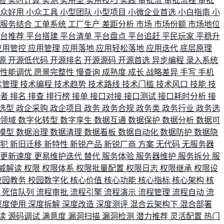
验
实时计算
实测
实用型
实用技巧
实践
审批流
审批流程
审批
小众好用
小众工具
小型团队
小型项目
小微企业首选
小白指南
小
单服务结合
工单系统
工厂生产
差距分析
市场
市场份额
市场地位
平台推荐
平台搭建
平台清单
平台盘点
平台追赶
平民玩家
平稳升
应用管控
应用管理
应用落地
应用轻松落地
应用迭代
底层原理
源
开源低代码
开源排名
开源源码
开源首选
异步编程
录入系统
性能调优
愿景完整性
慢查询
成熟度
成长
战略差异
手写
手机
术管理
技术编程
技术趋势
技术路线
技术门槛
技术风口
技能
技
战者
排名
排查
排行榜
接单
接口对接
接口测试
接口耗时分析
接
选型
政企采购
政企项目
政务
政务合规
政务类
政务行业
政务选
育领域
数字化转型
数字孪生
数据互通
数据保护
数据分析
数据可
模型
数据治理
数据清理
数据看板
数据自动化
数据防护
数据隐
会犯
新旧迁移
新特性
新锐产品
新锐厂商
方案
无代码
无服务器
更新速度
更易维护迭代
替代
服务体验
服务器维护
服务拆分
服
威解读
权限
权限体系
权限批量配置
权限日志
权限继承
权限设
校园教务
校园数字化
核心价值
核心功能
核心指标
核心架构
核
比
死信队列
流程审批
流程引擎
流程演示
流程管理
流程自动
流
深度使用
深度拆解
深度改造
深度测评
混合云架构下
混合部署
读
源码调试
满意度
漏洞扫描
漏洞检测
潜力推荐
灵活配置
热门