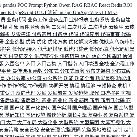
w
pandas
POC
Prompt
Python
Qwen
RAG
RBAC
React
Redis
ROI
rmer
ts
TypeScript
UI
UI 测试
uniapp
UniApp
Vite
vLLM
vs
人员
业务代码
业务工作
业务应用
业务报表
业务系统
业务自建
选择
乱象
事件驱动
事务
二叉树
二次开发
二次搭建
云原生
云成
群解析
从零搭建
付费商用
付费版
代码
代码复用
代码审查
代码
研
企业选型
优势
优化
优化方案
优化解决方案
优缺点
传统审批
码排名
低代码接入
低代码搭配
低代码整合
低代码真
低代码红黑
误区
供应链安全
供应链行业
供应链采
信创
信创全栈适配
信创
版
入围名单
入门
入门合集
入门指南
入门精通
全栈
全流程工作
佳平台
最佳选择
函数
分布式
分布式事务
分布式架构
分布式缓
场景
办公效率
办公流
办公系统
功能
功能全面
功能最强
功能堆
协作
协作体验
协作规则
协同开发
协程
协程池
卡顿排查
危机
厂
双重认证
反向代理
发展
发展前景
发展趋势
取代
口碑排名
可视
售后体验
售后运维
商业
商业化
商业逻辑
商用
商用低代码
商
力量
国产化
国产化替代
国产实测
国产崛起
国产推荐
国企转型
念
基础知识
基础设施
增速分析
增长引擎
复杂业务
复杂系统
复
部门
大厂
大厂布局
大型企业
大型系统
大型集团
大屏可视化
大
安全策略
安全管控
安全管理
完整源码
完整落地教程
定制
定制