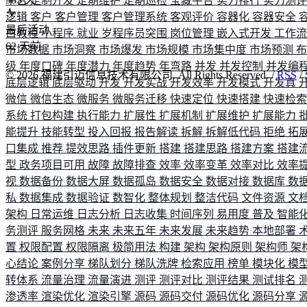
平台
定制开发
定期维护
定期巡检
宝藏平台
实力排行
实力测
逻辑
客户
客户管理
客户管理系统
客观评价
容器化
容器安全
最后活动
白教程
小程序
就业
岁程序员突围
岗位管理
嵌入式开发
工作
62
天前
市场数据
市场洞察
市场爆发
市场规模
市场集中度
市场预测
级
年度口碑
年度潜力
年度趋势
年弯路
并发
并发控制
并发编
©
2026
福建引迈信息技术有限公司. All Rights Reserved. /
RSS
/
底层逻辑
底层驱动
开发
开发实战
开发效率
开发模式
开发真
微信
微信生态
微服务
微服务迁移
快速定位
快速搭建
快速检
系统
打包构建
执行能力
扩展性
扩展机制
扩展维护
扩展能力
能提升
技能转型
投入回报
报告解读
拆解
拆解低代码
拒绝
拓
口集成
推荐
提效思路
插件更新
搭建
搭建思路
搭建方案
搭建
型
政务项目可用
故障
故障排查
效率
效率变革
效率对比
效率
视
数据备份
数据大屏
数据孤岛
数据安全
数据对接
数据库
数
私
数据集成
数据验证
数智化
整体规划
整洁代码
文件资源
文
架构
日常运维
日志分析
日志收集
时间序列
易用度
普及
智能
务测评
服务网格
未来
未来五年
未来发展
未来趋势
本地部署
置
权限配置
权限隔离
极简用法
构建
架构
架构原则
架构师
架
心结论
案例分享
梯队划分
梯队洗牌
检索应用
榜单
模块化
模
转体系
流量治理
流量演进
测评
测评对比
测评结果
测试排名
渗透率
渲染优化
渲染引擎
源码
源码交付
源码优化
源码分享