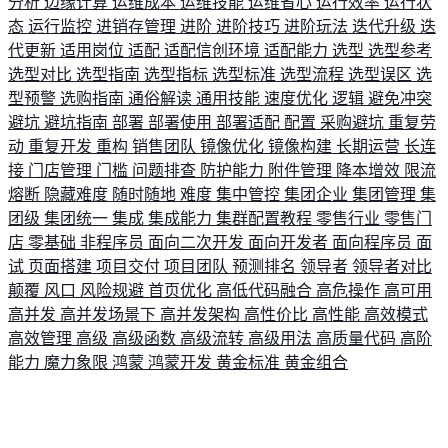
分析
边缘计算
运维成本
运维技能
运维省心
运行效率
运行状
态
运行监控
进销存管理
进阶
进阶技巧
进阶玩法
迭代升级
迭
代更新
适用岗位
适配
适配信创环境
适配能力
选型
选型参考
选型对比
选型指南
选型指标
选型标准
选型流程
选型误区
选
型预警
选购指南
通俗解读
通用技能
速度优化
逻辑
避免冲突
避坑
避坑指南
部署
部署使用
部署适配
配置
采购避坑
重复劳
动
重复开发
重构
销售团队
镜像优化
镜像构建
长期运营
长连
接
门店管理
门槛
问题排查
防护能力
附件管理
降本增效
限流
熔断
隐藏难度
随时随地
难度
集中管控
集团企业
集团管理
集
团级
集团统一
集成
集成能力
集群配置教程
零售行业
零售门
店
零基础
非程序员
面向二次开发
面向开发者
面向程序员
面
试
页面搭建
项目交付
项目团队
预测排名
领导者
领导者对比
颠覆
风口
风险规避
首页优化
高低代码融合
高危操作
高可用
高并发
高并发场景下
高并发架构
高性价比
高性能
高效模式
高效管理
高级
高级函数
高级流转
高级用法
高质量代码
高阶
能力
魔力象限
鸿蒙
鸿蒙开发
黄金标准
黄金组合