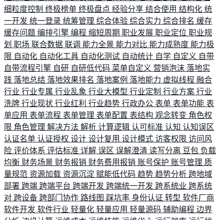
细粒度控制
终极榜单
终极盘点
经验分享
结合使用
结构化
统
一开发
统一登录
统筹管理
综合体验
综合实力
综合排名
缓存
缓存问题
编排引擎
编程
缩短周期
职业发展
职业定位
职业规
划
职场
联合数据
联调
能力全景
能力对比
能力成熟度
能力极
限
自动化
自动化工具
自动化测试
自动统计
自学
自定义
自带
自带流程引擎
自研
自研低代码
菜单自定义
营销泡沫
落地实
践
落地总结
落地效果排名
落地案例
落地能力
虚拟线程
融合
行业
行业专属
行业乱象
行业大模型
行业定制
行业方案
行业
洗牌
行业现状
行业红利
行业趋势
行政办公
表单
表单功能
表
单应用
表单流程
表单管理
表单配置
表结构
观念转变
角色权
限
角色管理
解决方法
解析
计算逻辑
认可标准
认知
认知误区
认证名单
认证授权
设计
设计复用
设计模式
访客权限
访问风
险
评价体系
评估标准
详解
误区
误解澄清
读写分离
豆包
负载
均衡
财务场景
财务报销
财务费用报销
账号保护
账号管理
质
量规范
资源加载
资源沉淀
赋能低代码
趋势
趋势分析
跨地域
部署
跨端
跨端平台
跨端开发
跨端统一开发
跨系统业
跨系统
对
跨设备
跨部门协作
路线图
踩坑率
身份认证
转型
软件厂商
软件开发
软件行业
轻量化
轻量应用
轻量源码
辅助编程
边界