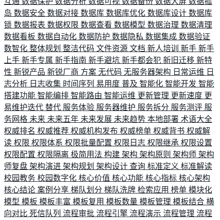
互通
数据保护
数据分析
数据可视
数据备份
数据大屏
数据孤
岛
数据安全
数据对接
数据库
数据库优化
数据库设计
数据库
锁
数据报表
数据权限
数据查看
数据模型
数据治理
数据清理
数据看板
数据自动化
数据防护
数据隐私
数据集成
数据验证
数智化
整体规划
整洁代码
文件资源
文档
新人培训
新手
新手
上手
新手专属
新手指南
新手避坑
新手都会犯
新旧迁移
新特
性
新锐产品
新锐厂商
方案
无代码
无服务器架构
日常运维
日
志分析
日志收集
时间序列
易用度
普及
智能化
智能开发
智能
搭建功能
智能编排
智能路由
智能运维
更新管理
更新速度
更
易维护迭代
替代
服务体验
服务器维护
服务拆分
服务测评
服
务网格
未来
未来五年
未来发展
未来趋势
本地部署
术语大全
权威排名
权威推荐
权威机构发布
权威榜单
权威背书
权威解
读
权限
权限体系
权限批量配置
权限日志
权限继承
权限设置
权限配置
权限隔离
极简用法
构建
架构
架构原则
架构师
架构
师复盘
架构演进
架构规划
架构设计
查询
标准定义
标准解读
校园教务
校园数字化
核心价值
核心功能
核心指标
核心架构
核心结论
案例分享
梯队划分
梯队洗牌
检索应用
榜单
模块化
模型
模板
模板丰富
模板复用
模板数量
模板管理
模板结合
横
向对比
死信队列
流程审批
流程引擎
流程演示
流程管理
流程