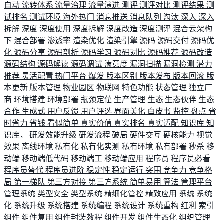
自动
流转体系
流量治理
流量演进
测评
测评对比
测评结果
测
试排名
测试环境
海外热门
消息推送
消息队列
淘汰
深入
深入
拆解
深度
深度使用
深度拆解
深度改造
深度测评
混合云架构
下
混合部署
渗透率
渲染优化
渲染引擎
源码
源码交付
源码优
化
源码分享
源码剖析
源码学习
源码对比
源码推荐
源码改造
源码结构
源码解读
源码调试
满意度
漏洞扫描
漏洞检测
潜力
推荐
灵活配置
热门平台
爆发
版本区别
版本发布
版本回滚
版
本更新
版本管理
物业园区
物联网
特色功能
状态管理
独立厂
商
环境搭建
环境部署
瓶颈定位
生产管理
生态
生态伙伴
生态
合作
生成式
用户反馈
用户评选
界面美化
白皮书
监控
盘点
省
时省力
省钱
看似简单
真实价值
真实排名
真实适配
知识库
知
识库，
研发效能升级
研发流程
破局
硬件交互
硬核能力
视觉
效果
离线环境
私有化
私有化实测
私有环境
私有部署
秒杀
移
动端
移动端低代码
移动端工
移动端应用
程序员
程序员必看
程序员替代
程序员进阶
稳定性
稳定运行
突围
竞争力
竞争格
局
第一梯队
第三方对接
第三方系统
简单易用
算法
管理平台
管理系统
类型安全
类型系统
精细化管控
精致应用
系统
系统
化
系统升级
系统搭建
系统编程
系统设计
系统重构
红利
索引
组件
组件复用
组件封装教程
组件开发
组件生态化
组织管理