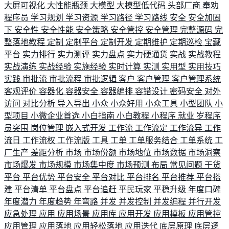
大屏可视化
大性能瓶颈
大模型
大模型低代码
头部厂商
奉劝
程序员
学习规划
学习资源
学习路径
学习路线
安全
安全加固
下
安全性
安全性能
安全策略
安全管控
安全管理
完整源码
完
整落地教程
定制
定制平台
定制开发
定期维护
定期巡检
宝藏
平台
实力排行
实力测评
实力盘点
实力硬通货
实战
实战教程
实战演练
实战经验
实施经验
实时计算
实测
实用型
实用技巧
实践
审批流
审批流程
审批逻辑
客户
客户管理
客户管理系统
客观评价
容器化
容器安全
容器编排
容错设计
密码安全
对外
访问
对比分析
导入导出
小众
小众好用
小众工具
小型团队
小
型项目
小微企业首选
小白指南
小白教程
小程序
就业
岁程序
员突围
岗位管理
嵌入式开发
工作流
工作流定
工作流异
工作
流日
工作流权
工作流版
工具
工单
工单服务结合
工单系统
工
厂生产
差距分析
市场
市场份额
市场地位
市场数据
市场洞察
市场爆发
市场规模
市场集中度
市场预测
布局
常见问题
干货
平台
平台优势
平台安全
平台对比
平台排名
平台推荐
平台搭
建
平台清单
平台盘点
平台追赶
平民玩家
平稳升级
年度口碑
年度潜力
年度趋势
年弯路
并发
并发控制
并发编程
并行开发
应急处理
应用
应用场景
应用库
应用开发
应用模板
应用管控
应用管理
应用落地
应用轻松落地
应用迭代
底层原理
底层逻