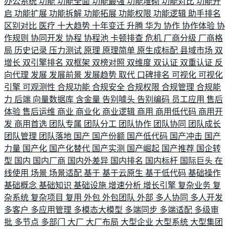
办公系统
功能
功能全面
功能最强
功能堆砌
功能对比
功能开
启
功能扩展
功能拆解
功能拓展
功能权限
功能逻辑
助手排名
区别对比
医疗
十大趋势
十年变迁
升腾
华为
协作
协作体验
协
作规则
协同开发
协程
协程池
卡顿排查
危机
厂商分级
厂商格
局
历史记录
压力测试
原理
原理简单
原生成标配
县域市场
双
增长
双引擎排名
双框架
双榜对照
双维度
双认证
双重认证
反
向代理
发展
发展前景
发展趋势
取代
口碑排名
可视化
可视化
引擎
可观测性
合规功能
合规安全
合规权限
合规管理
合规能
力
后端
向量数据库
含金量
告别噱头
告别编码
员工应用
售后
体验
售后运维
商业
商业化
商业逻辑
商用
商用低代码
商用开
发
商用首选
团队专属
团队分工
团队协作
团队协同
团队成长
团队管理
团队落地
国产
国产份额
国产低代码
国产冲击
国产
力量
国产化
国产化替代
国产实测
国产崛起
国产推荐
国企转
型
国内
国内厂商
国内外差异
国内排名
国内标杆
国际巨头
在
线使用
场景
场景适配
基于
基于云原生
基于低代码
基础操作
基础概念
基础知识
基础设施
增速分析
增长引擎
复杂业务
复
杂系统
复杂项目
复用
外包
外包团队
外部
多人协同
多人开发
多客户
多应用管理
多模态大模型
多端同步
多端适配
多级审
批
多节点
多部门
大厂
大厂布局
大型企业
大型系统
大型集团