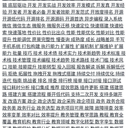
辑
底层驱动
开发
开发实战
开发效率
开发模式
开发真
开发经
验
开发者
开发者必备
开发者效能
开发范式
开放度排名
开源
开源低代码
开源排名
开源源码
开源首选
异步编程
录入系统
微信
微信生态
微服务
微服务迁移
快速定位
快速搭建
快速检
索
快速落地
性价比
性价比出众
性能
性能优化
性能对比
性能
提升
性能调优
愿景完整性
慢查询
成熟度
成长
战略差异
手写
手机系统
打包构建
执行能力
扩展性
扩展机制
扩展维护
扩展
能力
批量
技巧
技术
技术债
技术实力
技术新趋势
技术标准
技
术栈
技术管理
技术编程
技术趋势
技术路线
技术门槛
技术风
口
技能
技能提升
技能转型
投入回报
报告解读
拆解
拆解低代
码
拒绝
拓展性
拖拽开发
拖拽式搭建
持续交付
持续优化
持续
迭代
指南
挑战者
排名
排查
排行榜
接单
接口对接
接口测试
接口耗时分析
接口集成
推荐
提效思路
插件更新
搭建
搭建思
路
搭建方案
搭建流程
撕开低代码
支持二次开发
支持多端开
发
改造方案
政企
政企选型
政企采购
政企项目
政务
政务合规
政务类
政务行业
政务选型
政务项目可用
故障
故障排查
效率
效率变革
效率对比
效率提升
教务管理
教学思路
教程
教育全
覆盖
教育机构
教育行业
教育领域
数字化转型
数字孪生
数据