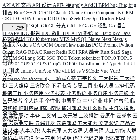
API
API 文档
API 设计
API对接
apply
ArkUI
BPM
bug
Bug
bug
排查
Bun
C++20
CI/CD
Claude
Claude Code
Components
CRM
CRUD
CSDN
Cursor
DDD
DeepSeek
DevOps
Docker
Elastic
ELK
Elysia
ESQL
Git
Git 分支
GitLab
Go
Go 泛型
Go 语言
更多
H5/APP
IDC 报告
IDC 数据
IDEA
IM 系统
IoT
Istio
ISV
Java
JNPF
JVM
K8s
Kubernetes
MES
MySQL
Naive
Next
Next.js
站点统计
Nginx
Node.js
OA
OOM
OpenClaw
pandas
POC
Prompt
Python
Qwen
RAG
RBAC
React
Redis
ROI
RPA 融合
Rust
SaaS
Saga
文章
SBOM
SGLang
SSE
SSO
TCC
Token
tokenizer
TOP10
TOP15
1741
TOP20
TOP25
TOP30
Top5
TOP50
Transformer
ts
TypeScript
UI
UI 测试
uniapp
UniApp
Vite
vLLM
vs
VSCode
Vue
Vue3
分类
vuepress
WebAssembly
一站式方案
万字长文
三大报告
三大指
6
标
三大维度
三方联合
下沉市场
专属工具
业务人员
业务代码
业务工作
业务应用
业务报表
业务系统
业务自建
业务连续
个
标签
1132
人开发者
个人练手
个性化
中国平台
中小企业
中间件替代
临
时切换
临时应急
临时权限
临时部署
为什么你做
主流选择
乱
总字数
象
事件驱动
事务
二叉树
二次开发
二次搭建
云原生
云成本
云
6,609,519
端
云端免安装
云端开发
云端部署
五大能力
交叉验证
产品对
比
人事
人事入职
人事管理
人力资源
人员管理
人工智能
人群
运行时长
解析
从零搭建
付费商用
付费版
代码
代码复用
代码审查
代码
584
天