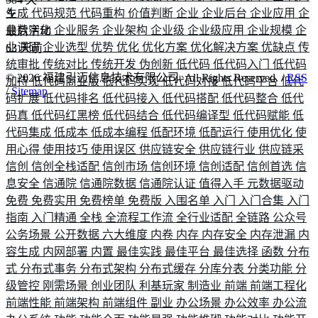
生成
代码规范
代码重构
价值判断
企业
企业后台
企业应用
企
业数字化
企业服务
企业架构
企业级
企业级应用
企业规模
企
最后活动
业调研
企业选型
优势
优化
优化方案
优化解决方案
优缺点
传
63
天前
统审批
传统对比
传统开发
伪创新
低代码
低代码入门
低代码
©
2026
福建引迈信息技术有限公司. All Rights Reserved. /
RSS
加持
低代码商业版
低代码实现
低代码对接
低代码平台
低代
/
Sitemap
码扩展
低代码排名
低代码接入
低代码搭配
低代码整合
低代
码真
低代码红黑榜
低代码结合
低代码编译型
低代码赋能
低
代码集成
低成本
低成本编程
低配环境
低配运行
使用优化
使
用心得
使用技巧
使用误区
供应链安全
供应链行业
供应链采
信创
信创全栈适配
信创市场
信创环境
信创适配
信创首选
信
息安全
信通院
信通院数据
信通院认证
值得入手
元数据驱动
免费
免费实用
免费榜单
免费版
入围名单
入门
入门合集
入门
指南
入门精通
全栈
全流程工作流
全行业适配
全链路
公众号
公务场景
公开数据
六大维度
内卷
内存
内存安全
内存泄漏
内
容生成
内网部署
内置
最佳实践
最佳平台
最佳选择
函数
分布
式
分布式事务
分布式架构
分布式缓存
分库分表
分类功能
分
级管控
刚需场景
创业团队
利基玩家
制造业
前端
前端工程化
前端性能
前端架构
前端组件
副业
办公场景
办公效率
办公流