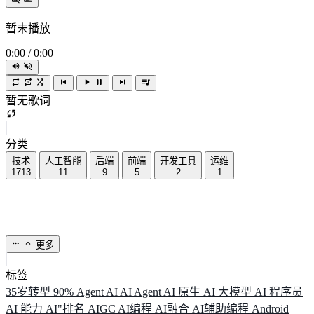
暂未播放
0:00
/
0:00
暂无歌词
分类
技术
人工智能
后端
前端
开发工具
运维
1713
11
9
5
2
1
更多
标签
35岁转型
90%
Agent
AI
AI Agent
AI 原生
AI 大模型
AI 程序员
AI 能力
AI"排名
AIGC
AI编程
AI融合
AI辅助编程
Android