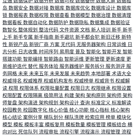
互通
数据保护
数据分析
数据可视
数据备份
数据大屏
数据孤
岛
数据安全
数据对接
数据库
数据库优化
数据库设计
数据库
锁
数据报表
数据权限
数据查看
数据模型
数据治理
数据清理
数据看板
数据自动化
数据防护
数据隐私
数据集成
数据验证
数智化
整体规划
整洁代码
文件资源
文档
新人培训
新手
新手
上手
新手专属
新手指南
新手避坑
新手都会犯
新旧迁移
新特
性
新锐产品
新锐厂商
方案
无代码
无服务器架构
日常运维
日
志分析
日志收集
时间序列
易用度
普及
智能化
智能开发
智能
搭建功能
智能编排
智能路由
智能运维
更新管理
更新速度
更
易维护迭代
替代
服务体验
服务器维护
服务拆分
服务测评
服
务网格
未来
未来五年
未来发展
未来趋势
本地部署
术语大全
权威排名
权威推荐
权威机构发布
权威榜单
权威背书
权威解
读
权限
权限体系
权限批量配置
权限日志
权限继承
权限设置
权限配置
权限隔离
极简用法
构建
架构
架构原则
架构师
架构
师复盘
架构演进
架构规划
架构设计
查询
标准定义
标准解读
校园教务
校园数字化
核心价值
核心功能
核心指标
核心架构
核心结论
案例分享
梯队划分
梯队洗牌
检索应用
榜单
模块化
模型
模板
模板丰富
模板复用
模板数量
模板管理
模板结合
横
向对比
死信队列
流程审批
流程引擎
流程演示
流程管理
流程