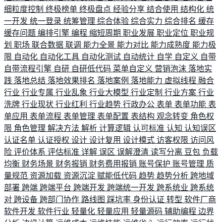
细粒度控制
终极榜单
终极盘点
经验分享
结合使用
结构化
统
一开发
统一登录
统筹管理
综合体验
综合实力
综合排名
缓存
缓存问题
编排引擎
编程
缩短周期
职业发展
职业定位
职业规
划
职场
联合数据
联调
能力全景
能力对比
能力成熟度
能力极
限
自动化
自动化工具
自动化测试
自动统计
自学
自定义
自带
自带流程引擎
自研
自研低代码
菜单自定义
营销泡沫
落地实
践
落地总结
落地效果排名
落地案例
落地能力
虚拟线程
融合
行业
行业专属
行业乱象
行业大模型
行业定制
行业方案
行业
洗牌
行业现状
行业红利
行业趋势
行政办公
表单
表单功能
表
单应用
表单流程
表单管理
表单配置
表结构
观念转变
角色权
限
角色管理
解决方法
解析
计算逻辑
认可标准
认知
认知误区
认证名单
认证授权
设计
设计复用
设计模式
访客权限
访问风
险
评价体系
评估标准
详解
误区
误解澄清
读写分离
豆包
负载
均衡
财务场景
财务报销
财务费用报销
账号保护
账号管理
质
量规范
资源加载
资源沉淀
赋能低代码
趋势
趋势分析
跨地域
部署
跨端
跨端平台
跨端开发
跨端统一开发
跨系统业
跨系统
对
跨设备
跨部门协作
路线图
踩坑率
身份认证
转型
软件厂商
软件开发
软件行业
轻量化
轻量应用
轻量源码
辅助编程
边界