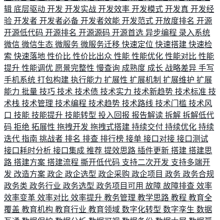
辑
底层驱动
开发
开发实战
开发效率
开发模式
开发真
开发经
验
开发者
开发者必备
开发者效能
开发范式
开放度排名
开源
开源低代码
开源排名
开源源码
开源首选
异步编程
录入系统
微信
微信生态
微服务
微服务迁移
快速定位
快速搭建
快速检
索
快速落地
性价比
性价比出众
性能
性能优化
性能对比
性能
提升
性能调优
愿景完整性
慢查询
成熟度
成长
战略差异
手写
手机系统
打包构建
执行能力
扩展性
扩展机制
扩展维护
扩展
能力
批量
技巧
技术
技术债
技术实力
技术新趋势
技术标准
技
术栈
技术管理
技术编程
技术趋势
技术路线
技术门槛
技术风
口
技能
技能提升
技能转型
投入回报
报告解读
拆解
拆解低代
码
拒绝
拓展性
拖拽开发
拖拽式搭建
持续交付
持续优化
持续
迭代
指南
挑战者
排名
排查
排行榜
接单
接口对接
接口测试
接口耗时分析
接口集成
推荐
提效思路
插件更新
搭建
搭建思
路
搭建方案
搭建流程
撕开低代码
支持二次开发
支持多端开
发
改造方案
政企
政企选型
政企采购
政企项目
政务
政务合规
政务类
政务行业
政务选型
政务项目可用
故障
故障排查
效率
效率变革
效率对比
效率提升
教务管理
教学思路
教程
教育全
覆盖
教育机构
教育行业
教育领域
数字化转型
数字孪生
数据