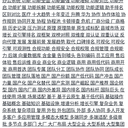
办公系统
功能
功能全面
功能最强
功能堆砌
功能对比
功能开
启
功能扩展
功能拆解
功能拓展
功能权限
功能逻辑
助手排名
区别对比
医疗
十大趋势
十年变迁
升腾
华为
协作
协作体验
协
作规则
协同开发
协程
协程池
卡顿排查
危机
厂商分级
厂商格
局
历史记录
压力测试
原理
原理简单
原生成标配
县域市场
双
增长
双引擎排名
双框架
双榜对照
双维度
双认证
双重认证
反
向代理
发展
发展前景
发展趋势
取代
口碑排名
可视化
可视化
引擎
可观测性
合规功能
合规安全
合规权限
合规管理
合规能
力
后端
向量数据库
含金量
告别噱头
告别编码
员工应用
售后
体验
售后运维
商业
商业化
商业逻辑
商用
商用低代码
商用开
发
商用首选
团队专属
团队分工
团队协作
团队协同
团队成长
团队管理
团队落地
国产
国产份额
国产低代码
国产冲击
国产
力量
国产化
国产化替代
国产实测
国产崛起
国产推荐
国企转
型
国内
国内厂商
国内外差异
国内排名
国内标杆
国际巨头
在
线使用
场景
场景适配
基于
基于云原生
基于低代码
基础操作
基础概念
基础知识
基础设施
增速分析
增长引擎
复杂业务
复
杂系统
复杂项目
复用
外包
外包团队
外部
多人协同
多人开发
多客户
多应用管理
多模态大模型
多端同步
多端适配
多级审
批
多节点
多部门
大厂
大厂布局
大型企业
大型系统
大型集团