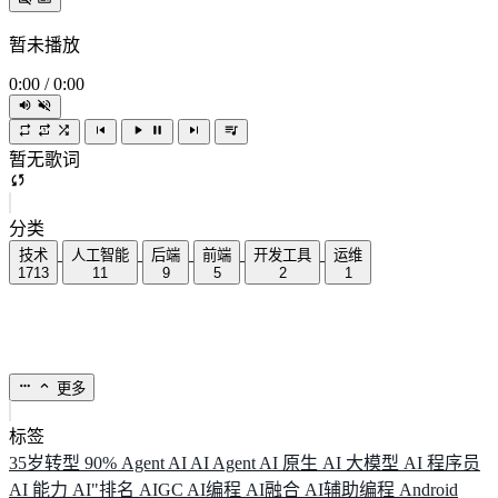
暂未播放
0:00
/
0:00
暂无歌词
分类
技术
人工智能
后端
前端
开发工具
运维
1713
11
9
5
2
1
更多
标签
35岁转型
90%
Agent
AI
AI Agent
AI 原生
AI 大模型
AI 程序员
AI 能力
AI"排名
AIGC
AI编程
AI融合
AI辅助编程
Android