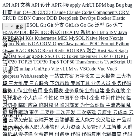
API
API 文档
API 设计
API对接
apply
ArkUI
BPM
bug
Bug
bug
排查
Bun
C++20
CI/CD
Claude
Claude Code
Components
CRM
CRUD
CSDN
Cursor
DDD
DeepSeek
DevOps
Docker
Elastic
ELK
Elysia
ESQL
Git
Git 分支
GitLab
Go
Go 泛型
Go 语言
更多
H5/APP
IDC 报告
IDC 数据
IDEA
IM 系统
IoT
Istio
ISV
Java
JNPF
JVM
K8s
Kubernetes
MES
MySQL
Naive
Next
Next.js
站点统计
Nginx
Node.js
OA
OOM
OpenClaw
pandas
POC
Prompt
Python
Qwen
RAG
RBAC
React
Redis
ROI
RPA 融合
Rust
SaaS
Saga
文章
SBOM
SGLang
SSE
SSO
TCC
Token
tokenizer
TOP10
TOP15
1741
TOP20
TOP25
TOP30
Top5
TOP50
Transformer
ts
TypeScript
UI
UI 测试
uniapp
UniApp
Vite
vLLM
vs
VSCode
Vue
Vue3
分类
vuepress
WebAssembly
一站式方案
万字长文
三大报告
三大指
6
标
三大维度
三方联合
下沉市场
专属工具
业务人员
业务代码
业务工作
业务应用
业务报表
业务系统
业务自建
业务连续
个
标签
1132
人开发者
个人练手
个性化
中国平台
中小企业
中间件替代
临
时切换
临时应急
临时权限
临时部署
为什么你做
主流选择
乱
总字数
象
事件驱动
事务
二叉树
二次开发
二次搭建
云原生
云成本
云
6,609,519
端
云端免安装
云端开发
云端部署
五大能力
交叉验证
产品对
比
人事
人事入职
人事管理
人力资源
人员管理
人工智能
人群
运行时长
解析
从零搭建
付费商用
付费版
代码
代码复用
代码审查
代码
584
天