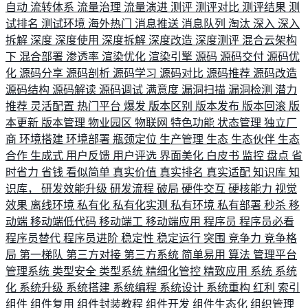
自动
流转体系
流量治理
流量演进
测评
测评对比
测评结果
测
试排名
测试环境
海外热门
消息推送
消息队列
淘汰
深入
深入
拆解
深度
深度使用
深度拆解
深度改造
深度测评
混合云架构
下
混合部署
渗透率
渲染优化
渲染引擎
源码
源码交付
源码优
化
源码分享
源码剖析
源码学习
源码对比
源码推荐
源码改造
源码结构
源码解读
源码调试
满意度
漏洞扫描
漏洞检测
潜力
推荐
灵活配置
热门平台
爆发
版本区别
版本发布
版本回滚
版
本更新
版本管理
物业园区
物联网
特色功能
状态管理
独立厂
商
环境搭建
环境部署
瓶颈定位
生产管理
生态
生态伙伴
生态
合作
生成式
用户反馈
用户评选
界面美化
白皮书
监控
盘点
省
时省力
省钱
看似简单
真实价值
真实排名
真实适配
知识库
知
识库，
研发效能升级
研发流程
破局
硬件交互
硬核能力
视觉
效果
离线环境
私有化
私有化实测
私有环境
私有部署
秒杀
移
动端
移动端低代码
移动端工
移动端应用
程序员
程序员必看
程序员替代
程序员进阶
稳定性
稳定运行
突围
竞争力
竞争格
局
第一梯队
第三方对接
第三方系统
简单易用
算法
管理平台
管理系统
类型安全
类型系统
精细化管控
精致应用
系统
系统
化
系统升级
系统搭建
系统编程
系统设计
系统重构
红利
索引
组件
组件复用
组件封装教程
组件开发
组件生态化
组织管理