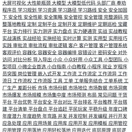
大屏可视化
大性能瓶颈
大模型
大模型低代码
头部厂商
奉劝
程序员
学习规划
学习资源
学习路径
学习路线
安全
安全加固
下
安全性
安全性能
安全策略
安全管控
安全管理
完整源码
完
整落地教程
定制
定制平台
定制开发
定期维护
定期巡检
宝藏
平台
实力排行
实力测评
实力盘点
实力硬通货
实战
实战教程
实战演练
实战经验
实施经验
实时计算
实测
实用型
实用技巧
实践
审批流
审批流程
审批逻辑
客户
客户管理
客户管理系统
客观评价
容器化
容器安全
容器编排
容错设计
密码安全
对外
访问
对比分析
导入导出
小众
小众好用
小众工具
小型团队
小
型项目
小微企业首选
小白指南
小白教程
小程序
就业
岁程序
员突围
岗位管理
嵌入式开发
工作流
工作流定
工作流异
工作
流日
工作流权
工作流版
工具
工单
工单服务结合
工单系统
工
厂生产
差距分析
市场
市场份额
市场地位
市场数据
市场洞察
市场爆发
市场规模
市场集中度
市场预测
布局
常见问题
干货
平台
平台优势
平台安全
平台对比
平台排名
平台推荐
平台搭
建
平台清单
平台盘点
平台追赶
平民玩家
平稳升级
年度口碑
年度潜力
年度趋势
年弯路
并发
并发控制
并发编程
并行开发
应急处理
应用
应用场景
应用库
应用开发
应用模板
应用管控
应用管理
应用落地
应用轻松落地
应用迭代
底层原理
底层逻