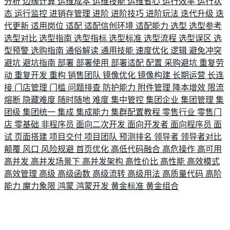
分析
边缘计算
运维成本
运维技能
运维省心
运行效率
运行状
态
运行监控
进销存管理
进阶
进阶技巧
进阶玩法
迭代升级
迭
代更新
适用岗位
适配
适配信创环境
适配能力
选型
选型参考
选型对比
选型指南
选型指标
选型标准
选型流程
选型误区
选
型预警
选购指南
通俗解读
通用技能
速度优化
逻辑
避免冲突
避坑
避坑指南
部署
部署使用
部署适配
配置
采购避坑
重复劳
动
重复开发
重构
销售团队
镜像优化
镜像构建
长期运营
长连
接
门店管理
门槛
问题排查
防护能力
附件管理
降本增效
限流
熔断
隐藏难度
随时随地
难度
集中管控
集团企业
集团管理
集
团级
集团统一
集成
集成能力
集群配置教程
零售行业
零售门
店
零基础
非程序员
面向二次开发
面向开发者
面向程序员
面
试
页面搭建
项目交付
项目团队
预测排名
领导者
领导者对比
颠覆
风口
风险规避
首页优化
高低代码融合
高危操作
高可用
高并发
高并发场景下
高并发架构
高性价比
高性能
高效模式
高效管理
高级
高级函数
高级流转
高级用法
高质量代码
高阶
能力
魔力象限
鸿蒙
鸿蒙开发
黄金标准
黄金组合