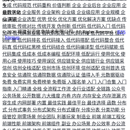
生成
代码规范
代码重构
价值判断
企业
企业后台
企业应用
企
业数字化
企业服务
企业架构
企业级
企业级应用
企业规模
企
最后活动
业调研
企业选型
优势
优化
优化方案
优化解决方案
优缺点
传
64
天前
统审批
传统对比
传统开发
伪创新
低代码
低代码入门
低代码
©
2026
福建引迈信息技术有限公司. All Rights Reserved. /
RSS
加持
低代码商业版
低代码实现
低代码对接
低代码平台
低代
/
Sitemap
码扩展
低代码排名
低代码接入
低代码搭配
低代码整合
低代
码真
低代码红黑榜
低代码结合
低代码编译型
低代码赋能
低
代码集成
低成本
低成本编程
低配环境
低配运行
使用优化
使
用心得
使用技巧
使用误区
供应链安全
供应链行业
供应链采
信创
信创全栈适配
信创市场
信创环境
信创适配
信创首选
信
息安全
信通院
信通院数据
信通院认证
值得入手
元数据驱动
免费
免费实用
免费榜单
免费版
入围名单
入门
入门合集
入门
指南
入门精通
全栈
全流程工作流
全行业适配
全链路
公众号
公务场景
公开数据
六大维度
内卷
内存
内存安全
内存泄漏
内
容生成
内网部署
内置
最佳实践
最佳平台
最佳选择
函数
分布
式
分布式事务
分布式架构
分布式缓存
分库分表
分类功能
分
级管控
刚需场景
创业团队
利基玩家
制造业
前端
前端工程化
前端性能
前端架构
前端组件
副业
办公场景
办公效率
办公流