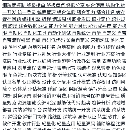
细粒度控制
终极榜单
终极盘点
经验分享
结合使用
结构化
统
一开发
统一登录
统筹管理
综合体验
综合实力
综合排名
缓存
缓存问题
编排引擎
编程
缩短周期
职业发展
职业定位
职业规
划
职场
联合数据
联调
能力全景
能力对比
能力成熟度
能力极
限
自动化
自动化工具
自动化测试
自动统计
自学
自定义
自带
自带流程引擎
自研
自研低代码
菜单自定义
营销泡沫
落地实
践
落地总结
落地效果排名
落地案例
落地能力
虚拟线程
融合
行业
行业专属
行业乱象
行业大模型
行业定制
行业方案
行业
洗牌
行业现状
行业红利
行业趋势
行政办公
表单
表单功能
表
单应用
表单流程
表单管理
表单配置
表结构
观念转变
角色权
限
角色管理
解决方法
解析
计算逻辑
认可标准
认知
认知误区
认证名单
认证授权
设计
设计复用
设计模式
访客权限
访问风
险
评价体系
评估标准
详解
误区
误解澄清
读写分离
豆包
负载
均衡
财务场景
财务报销
财务费用报销
账号保护
账号管理
质
量规范
资源加载
资源沉淀
赋能低代码
趋势
趋势分析
跨地域
部署
跨端
跨端平台
跨端开发
跨端统一开发
跨系统业
跨系统
对
跨设备
跨部门协作
路线图
踩坑率
身份认证
转型
软件厂商
软件开发
软件行业
轻量化
轻量应用
轻量源码
辅助编程
边界