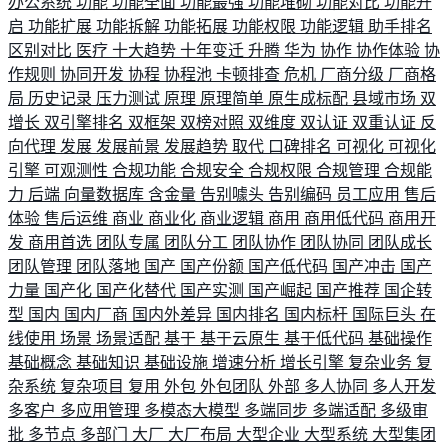
办公系统
功能
功能全面
功能最强
功能堆砌
功能对比
功能开
启
功能扩展
功能拆解
功能拓展
功能权限
功能逻辑
助手排名
区别对比
医疗
十大趋势
十年变迁
升腾
华为
协作
协作体验
协
作规则
协同开发
协程
协程池
卡顿排查
危机
厂商分级
厂商格
局
历史记录
压力测试
原理
原理简单
原生成标配
县域市场
双
增长
双引擎排名
双框架
双榜对照
双维度
双认证
双重认证
反
向代理
发展
发展前景
发展趋势
取代
口碑排名
可视化
可视化
引擎
可观测性
合规功能
合规安全
合规权限
合规管理
合规能
力
后端
向量数据库
含金量
告别噱头
告别编码
员工应用
售后
体验
售后运维
商业
商业化
商业逻辑
商用
商用低代码
商用开
发
商用首选
团队专属
团队分工
团队协作
团队协同
团队成长
团队管理
团队落地
国产
国产份额
国产低代码
国产冲击
国产
力量
国产化
国产化替代
国产实测
国产崛起
国产推荐
国企转
型
国内
国内厂商
国内外差异
国内排名
国内标杆
国际巨头
在
线使用
场景
场景适配
基于
基于云原生
基于低代码
基础操作
基础概念
基础知识
基础设施
增速分析
增长引擎
复杂业务
复
杂系统
复杂项目
复用
外包
外包团队
外部
多人协同
多人开发
多客户
多应用管理
多模态大模型
多端同步
多端适配
多级审
批
多节点
多部门
大厂
大厂布局
大型企业
大型系统
大型集团