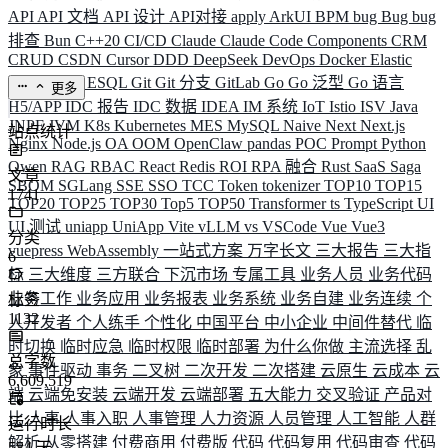
API
API 文档
API 设计
API对接
apply
ArkUI
BPM
bug
Bug
bug
排查
Bun
C++20
CI/CD
Claude
Claude Code
Components
CRM
CRUD
CSDN
Cursor
DDD
DeepSeek
DevOps
Docker
Elastic
ELK
Elysia
ESQL
Git
Git 分支
GitLab
Go
Go 泛型
Go 语言
更多
H5/APP
IDC 报告
IDC 数据
IDEA
IM 系统
IoT
Istio
ISV
Java
JNPF
JVM
K8s
Kubernetes
MES
MySQL
Naive
Next
Next.js
站点统计
Nginx
Node.js
OA
OOM
OpenClaw
pandas
POC
Prompt
Python
Qwen
RAG
RBAC
React
Redis
ROI
RPA 融合
Rust
SaaS
Saga
文章
SBOM
SGLang
SSE
SSO
TCC
Token
tokenizer
TOP10
TOP15
1741
TOP20
TOP25
TOP30
Top5
TOP50
Transformer
ts
TypeScript
UI
UI 测试
uniapp
UniApp
Vite
vLLM
vs
VSCode
Vue
Vue3
分类
vuepress
WebAssembly
一站式方案
万字长文
三大报告
三大指
6
标
三大维度
三方联合
下沉市场
专属工具
业务人员
业务代码
业务工作
业务应用
业务报表
业务系统
业务自建
业务连续
个
标签
1132
人开发者
个人练手
个性化
中国平台
中小企业
中间件替代
临
时切换
临时应急
临时权限
临时部署
为什么你做
主流选择
乱
总字数
象
事件驱动
事务
二叉树
二次开发
二次搭建
云原生
云成本
云
6,609,519
端
云端免安装
云端开发
云端部署
五大能力
交叉验证
产品对
比
人事
人事入职
人事管理
人力资源
人员管理
人工智能
人群
运行时长
解析
从零搭建
付费商用
付费版
代码
代码复用
代码审查
代码
584
天