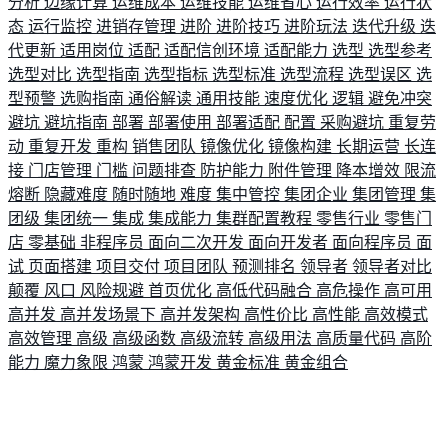
分析
边缘计算
运维成本
运维技能
运维省心
运行效率
运行状
态
运行监控
进销存管理
进阶
进阶技巧
进阶玩法
迭代升级
迭
代更新
适用岗位
适配
适配信创环境
适配能力
选型
选型参考
选型对比
选型指南
选型指标
选型标准
选型流程
选型误区
选
型预警
选购指南
通俗解读
通用技能
速度优化
逻辑
避免冲突
避坑
避坑指南
部署
部署使用
部署适配
配置
采购避坑
重复劳
动
重复开发
重构
销售团队
镜像优化
镜像构建
长期运营
长连
接
门店管理
门槛
问题排查
防护能力
附件管理
降本增效
限流
熔断
隐藏难度
随时随地
难度
集中管控
集团企业
集团管理
集
团级
集团统一
集成
集成能力
集群配置教程
零售行业
零售门
店
零基础
非程序员
面向二次开发
面向开发者
面向程序员
面
试
页面搭建
项目交付
项目团队
预测排名
领导者
领导者对比
颠覆
风口
风险规避
首页优化
高低代码融合
高危操作
高可用
高并发
高并发场景下
高并发架构
高性价比
高性能
高效模式
高效管理
高级
高级函数
高级流转
高级用法
高质量代码
高阶
能力
魔力象限
鸿蒙
鸿蒙开发
黄金标准
黄金组合