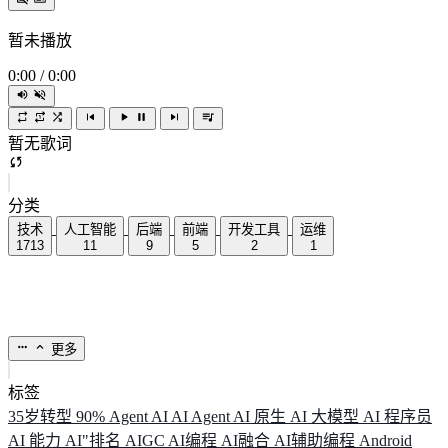
暂未播放
0:00
/
0:00
暂无歌词
分类
技术
人工智能
后端
前端
开发工具
运维
1713
11
9
5
2
1
更多
标签
35岁转型
90%
Agent
AI
AI Agent
AI 原生
AI 大模型
AI 程序员
AI 能力
AI"排名
AIGC
AI编程
AI融合
AI辅助编程
Android