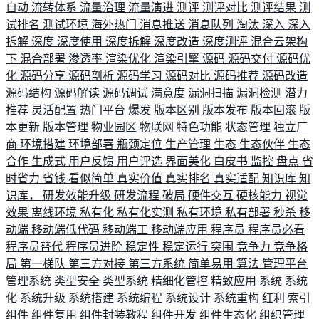
自动
流转体系
流量治理
流量演进
测评
测评对比
测评结果
测
试排名
测试环境
海外热门
消息推送
消息队列
淘汰
深入
深入
拆解
深度
深度使用
深度拆解
深度改造
深度测评
混合云架构
下
混合部署
渗透率
渲染优化
渲染引擎
源码
源码交付
源码优
化
源码分享
源码剖析
源码学习
源码对比
源码推荐
源码改造
源码结构
源码解读
源码调试
满意度
漏洞扫描
漏洞检测
潜力
推荐
灵活配置
热门平台
爆发
版本区别
版本发布
版本回滚
版
本更新
版本管理
物业园区
物联网
特色功能
状态管理
独立厂
商
环境搭建
环境部署
瓶颈定位
生产管理
生态
生态伙伴
生态
合作
生成式
用户反馈
用户评选
界面美化
白皮书
监控
盘点
省
时省力
省钱
看似简单
真实价值
真实排名
真实适配
知识库
知
识库，
研发效能升级
研发流程
破局
硬件交互
硬核能力
视觉
效果
离线环境
私有化
私有化实测
私有环境
私有部署
秒杀
移
动端
移动端低代码
移动端工
移动端应用
程序员
程序员必看
程序员替代
程序员进阶
稳定性
稳定运行
突围
竞争力
竞争格
局
第一梯队
第三方对接
第三方系统
简单易用
算法
管理平台
管理系统
类型安全
类型系统
精细化管控
精致应用
系统
系统
化
系统升级
系统搭建
系统编程
系统设计
系统重构
红利
索引
组件
组件复用
组件封装教程
组件开发
组件生态化
组织管理