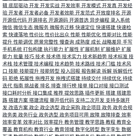
辑
底层驱动
开发
开发实战
开发效率
开发模式
开发真
开发经
验
开发者
开发者必备
开发者效能
开发范式
开放度排名
开源
开源低代码
开源排名
开源源码
开源首选
异步编程
录入系统
微信
微信生态
微服务
微服务迁移
快速定位
快速搭建
快速检
索
快速落地
性价比
性价比出众
性能
性能优化
性能对比
性能
提升
性能调优
愿景完整性
慢查询
成熟度
成长
战略差异
手写
手机系统
打包构建
执行能力
扩展性
扩展机制
扩展维护
扩展
能力
批量
技巧
技术
技术债
技术实力
技术新趋势
技术标准
技
术栈
技术管理
技术编程
技术趋势
技术路线
技术门槛
技术风
口
技能
技能提升
技能转型
投入回报
报告解读
拆解
拆解低代
码
拒绝
拓展性
拖拽开发
拖拽式搭建
持续交付
持续优化
持续
迭代
指南
挑战者
排名
排查
排行榜
接单
接口对接
接口测试
接口耗时分析
接口集成
推荐
提效思路
插件更新
搭建
搭建思
路
搭建方案
搭建流程
撕开低代码
支持二次开发
支持多端开
发
改造方案
政企
政企选型
政企采购
政企项目
政务
政务合规
政务类
政务行业
政务选型
政务项目可用
故障
故障排查
效率
效率变革
效率对比
效率提升
教务管理
教学思路
教程
教育全
覆盖
教育机构
教育行业
教育领域
数字化转型
数字孪生
数据