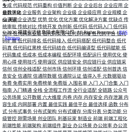
生成
代码规范
代码重构
价值判断
企业
企业后台
企业应用
企
业数字化
企业服务
企业架构
企业级
企业级应用
企业规模
企
最后活动
业调研
企业选型
优势
优化
优化方案
优化解决方案
优缺点
传
64
天前
统审批
传统对比
传统开发
伪创新
低代码
低代码入门
低代码
©
2026
福建引迈信息技术有限公司. All Rights Reserved. /
RSS
加持
低代码商业版
低代码实现
低代码对接
低代码平台
低代
/
Sitemap
码扩展
低代码排名
低代码接入
低代码搭配
低代码整合
低代
码真
低代码红黑榜
低代码结合
低代码编译型
低代码赋能
低
代码集成
低成本
低成本编程
低配环境
低配运行
使用优化
使
用心得
使用技巧
使用误区
供应链安全
供应链行业
供应链采
信创
信创全栈适配
信创市场
信创环境
信创适配
信创首选
信
息安全
信通院
信通院数据
信通院认证
值得入手
元数据驱动
免费
免费实用
免费榜单
免费版
入围名单
入门
入门合集
入门
指南
入门精通
全栈
全流程工作流
全行业适配
全链路
公众号
公务场景
公开数据
六大维度
内卷
内存
内存安全
内存泄漏
内
容生成
内网部署
内置
最佳实践
最佳平台
最佳选择
函数
分布
式
分布式事务
分布式架构
分布式缓存
分库分表
分类功能
分
级管控
刚需场景
创业团队
利基玩家
制造业
前端
前端工程化
前端性能
前端架构
前端组件
副业
办公场景
办公效率
办公流