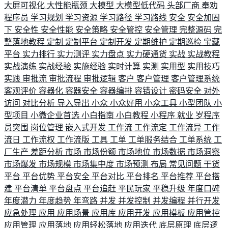
大屏可视化
大性能瓶颈
大模型
大模型低代码
头部厂商
奉劝
程序员
学习规划
学习资源
学习路径
学习路线
安全
安全加固
下
安全性
安全性能
安全策略
安全管控
安全管理
完整源码
完
整落地教程
定制
定制平台
定制开发
定期维护
定期巡检
宝藏
平台
实力排行
实力测评
实力盘点
实力硬通货
实战
实战教程
实战演练
实战经验
实施经验
实时计算
实测
实用型
实用技巧
实践
审批流
审批流程
审批逻辑
客户
客户管理
客户管理系统
客观评价
容器化
容器安全
容器编排
容错设计
密码安全
对外
访问
对比分析
导入导出
小众
小众好用
小众工具
小型团队
小
型项目
小微企业首选
小白指南
小白教程
小程序
就业
岁程序
员突围
岗位管理
嵌入式开发
工作流
工作流定
工作流异
工作
流日
工作流权
工作流版
工具
工单
工单服务结合
工单系统
工
厂生产
差距分析
市场
市场份额
市场地位
市场数据
市场洞察
市场爆发
市场规模
市场集中度
市场预测
布局
常见问题
干货
平台
平台优势
平台安全
平台对比
平台排名
平台推荐
平台搭
建
平台清单
平台盘点
平台追赶
平民玩家
平稳升级
年度口碑
年度潜力
年度趋势
年弯路
并发
并发控制
并发编程
并行开发
应急处理
应用
应用场景
应用库
应用开发
应用模板
应用管控
应用管理
应用落地
应用轻松落地
应用迭代
底层原理
底层逻