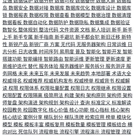
互通
数据保护
数据分析
数据可视
数据备份
数据大屏
数据孤
岛
数据安全
数据对接
数据库
数据库优化
数据库设计
数据库
锁
数据报表
数据权限
数据查看
数据模型
数据治理
数据清理
数据看板
数据自动化
数据防护
数据隐私
数据集成
数据验证
数智化
整体规划
整洁代码
文件资源
文档
新人培训
新手
新手
上手
新手专属
新手指南
新手避坑
新手都会犯
新旧迁移
新特
性
新锐产品
新锐厂商
方案
无代码
无服务器架构
日常运维
日
志分析
日志收集
时间序列
易用度
普及
智能化
智能开发
智能
搭建功能
智能编排
智能路由
智能运维
更新管理
更新速度
更
易维护迭代
替代
服务体验
服务器维护
服务拆分
服务测评
服
务网格
未来
未来五年
未来发展
未来趋势
本地部署
术语大全
权威排名
权威推荐
权威机构发布
权威榜单
权威背书
权威解
读
权限
权限体系
权限批量配置
权限日志
权限继承
权限设置
权限配置
权限隔离
极简用法
构建
架构
架构原则
架构师
架构
师复盘
架构演进
架构规划
架构设计
查询
标准定义
标准解读
校园教务
校园数字化
核心价值
核心功能
核心指标
核心架构
核心结论
案例分享
梯队划分
梯队洗牌
检索应用
榜单
模块化
模型
模板
模板丰富
模板复用
模板数量
模板管理
模板结合
横
向对比
死信队列
流程审批
流程引擎
流程演示
流程管理
流程