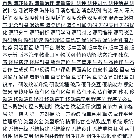
自动
流转体系
流量治理
流量演进
测评
测评对比
测评结果
测
试排名
测试环境
海外热门
消息推送
消息队列
淘汰
深入
深入
拆解
深度
深度使用
深度拆解
深度改造
深度测评
混合云架构
下
混合部署
渗透率
渲染优化
渲染引擎
源码
源码交付
源码优
化
源码分享
源码剖析
源码学习
源码对比
源码推荐
源码改造
源码结构
源码解读
源码调试
满意度
漏洞扫描
漏洞检测
潜力
推荐
灵活配置
热门平台
爆发
版本区别
版本发布
版本回滚
版
本更新
版本管理
物业园区
物联网
特色功能
状态管理
独立厂
商
环境搭建
环境部署
瓶颈定位
生产管理
生态
生态伙伴
生态
合作
生成式
用户反馈
用户评选
界面美化
白皮书
监控
盘点
省
时省力
省钱
看似简单
真实价值
真实排名
真实适配
知识库
知
识库，
研发效能升级
研发流程
破局
硬件交互
硬核能力
视觉
效果
离线环境
私有化
私有化实测
私有环境
私有部署
秒杀
移
动端
移动端低代码
移动端工
移动端应用
程序员
程序员必看
程序员替代
程序员进阶
稳定性
稳定运行
突围
竞争力
竞争格
局
第一梯队
第三方对接
第三方系统
简单易用
算法
管理平台
管理系统
类型安全
类型系统
精细化管控
精致应用
系统
系统
化
系统升级
系统搭建
系统编程
系统设计
系统重构
红利
索引
组件
组件复用
组件封装教程
组件开发
组件生态化
组织管理