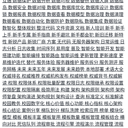
互通
数据保护
数据分析
数据可视
数据备份
数据大屏
数据孤
岛
数据安全
数据对接
数据库
数据库优化
数据库设计
数据库
锁
数据报表
数据权限
数据查看
数据模型
数据治理
数据清理
数据看板
数据自动化
数据防护
数据隐私
数据集成
数据验证
数智化
整体规划
整洁代码
文件资源
文档
新人培训
新手
新手
上手
新手专属
新手指南
新手避坑
新手都会犯
新旧迁移
新特
性
新锐产品
新锐厂商
方案
无代码
无服务器架构
日常运维
日
志分析
日志收集
时间序列
易用度
普及
智能化
智能开发
智能
搭建功能
智能编排
智能路由
智能运维
更新管理
更新速度
更
易维护迭代
替代
服务体验
服务器维护
服务拆分
服务测评
服
务网格
未来
未来五年
未来发展
未来趋势
本地部署
术语大全
权威排名
权威推荐
权威机构发布
权威榜单
权威背书
权威解
读
权限
权限体系
权限批量配置
权限日志
权限继承
权限设置
权限配置
权限隔离
极简用法
构建
架构
架构原则
架构师
架构
师复盘
架构演进
架构规划
架构设计
查询
标准定义
标准解读
校园教务
校园数字化
核心价值
核心功能
核心指标
核心架构
核心结论
案例分享
梯队划分
梯队洗牌
检索应用
榜单
模块化
模型
模板
模板丰富
模板复用
模板数量
模板管理
模板结合
横
向对比
死信队列
流程审批
流程引擎
流程演示
流程管理
流程