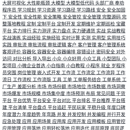
大屏可视化
大性能瓶颈
大模型
大模型低代码
头部厂商
奉劝
程序员
学习规划
学习资源
学习路径
学习路线
安全
安全加固
下
安全性
安全性能
安全策略
安全管控
安全管理
完整源码
完
整落地教程
定制
定制平台
定制开发
定期维护
定期巡检
宝藏
平台
实力排行
实力测评
实力盘点
实力硬通货
实战
实战教程
实战演练
实战经验
实施经验
实时计算
实测
实用型
实用技巧
实践
审批流
审批流程
审批逻辑
客户
客户管理
客户管理系统
客观评价
容器化
容器安全
容器编排
容错设计
密码安全
对外
访问
对比分析
导入导出
小众
小众好用
小众工具
小型团队
小
型项目
小微企业首选
小白指南
小白教程
小程序
就业
岁程序
员突围
岗位管理
嵌入式开发
工作流
工作流定
工作流异
工作
流日
工作流权
工作流版
工具
工单
工单服务结合
工单系统
工
厂生产
差距分析
市场
市场份额
市场地位
市场数据
市场洞察
市场爆发
市场规模
市场集中度
市场预测
布局
常见问题
干货
平台
平台优势
平台安全
平台对比
平台排名
平台推荐
平台搭
建
平台清单
平台盘点
平台追赶
平民玩家
平稳升级
年度口碑
年度潜力
年度趋势
年弯路
并发
并发控制
并发编程
并行开发
应急处理
应用
应用场景
应用库
应用开发
应用模板
应用管控
应用管理
应用落地
应用轻松落地
应用迭代
底层原理
底层逻