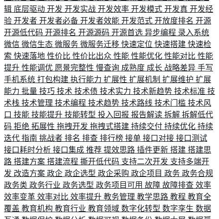
辑
底层驱动
开发
开发实战
开发效率
开发模式
开发真
开发经
验
开发者
开发者必备
开发者效能
开发范式
开放度排名
开源
开源低代码
开源排名
开源源码
开源首选
异步编程
录入系统
微信
微信生态
微服务
微服务迁移
快速定位
快速搭建
快速检
索
快速落地
性价比
性价比出众
性能
性能优化
性能对比
性能
提升
性能调优
愿景完整性
慢查询
成熟度
成长
战略差异
手写
手机系统
打包构建
执行能力
扩展性
扩展机制
扩展维护
扩展
能力
批量
技巧
技术
技术债
技术实力
技术新趋势
技术标准
技
术栈
技术管理
技术编程
技术趋势
技术路线
技术门槛
技术风
口
技能
技能提升
技能转型
投入回报
报告解读
拆解
拆解低代
码
拒绝
拓展性
拖拽开发
拖拽式搭建
持续交付
持续优化
持续
迭代
指南
挑战者
排名
排查
排行榜
接单
接口对接
接口测试
接口耗时分析
接口集成
推荐
提效思路
插件更新
搭建
搭建思
路
搭建方案
搭建流程
撕开低代码
支持二次开发
支持多端开
发
改造方案
政企
政企选型
政企采购
政企项目
政务
政务合规
政务类
政务行业
政务选型
政务项目可用
故障
故障排查
效率
效率变革
效率对比
效率提升
教务管理
教学思路
教程
教育全
覆盖
教育机构
教育行业
教育领域
数字化转型
数字孪生
数据