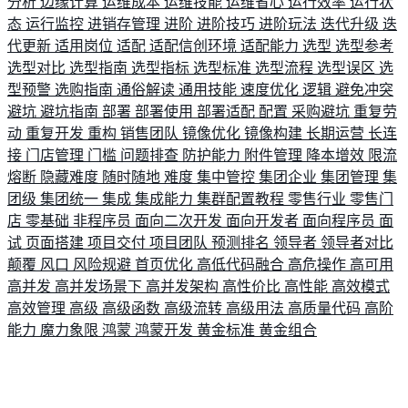
分析
边缘计算
运维成本
运维技能
运维省心
运行效率
运行状
态
运行监控
进销存管理
进阶
进阶技巧
进阶玩法
迭代升级
迭
代更新
适用岗位
适配
适配信创环境
适配能力
选型
选型参考
选型对比
选型指南
选型指标
选型标准
选型流程
选型误区
选
型预警
选购指南
通俗解读
通用技能
速度优化
逻辑
避免冲突
避坑
避坑指南
部署
部署使用
部署适配
配置
采购避坑
重复劳
动
重复开发
重构
销售团队
镜像优化
镜像构建
长期运营
长连
接
门店管理
门槛
问题排查
防护能力
附件管理
降本增效
限流
熔断
隐藏难度
随时随地
难度
集中管控
集团企业
集团管理
集
团级
集团统一
集成
集成能力
集群配置教程
零售行业
零售门
店
零基础
非程序员
面向二次开发
面向开发者
面向程序员
面
试
页面搭建
项目交付
项目团队
预测排名
领导者
领导者对比
颠覆
风口
风险规避
首页优化
高低代码融合
高危操作
高可用
高并发
高并发场景下
高并发架构
高性价比
高性能
高效模式
高效管理
高级
高级函数
高级流转
高级用法
高质量代码
高阶
能力
魔力象限
鸿蒙
鸿蒙开发
黄金标准
黄金组合