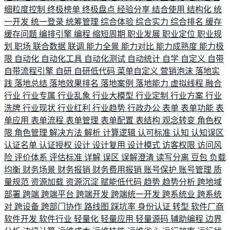
细粒度控制
终极榜单
终极盘点
经验分享
结合使用
结构化
统
一开发
统一登录
统筹管理
综合体验
综合实力
综合排名
缓存
缓存问题
编排引擎
编程
缩短周期
职业发展
职业定位
职业规
划
职场
联合数据
联调
能力全景
能力对比
能力成熟度
能力极
限
自动化
自动化工具
自动化测试
自动统计
自学
自定义
自带
自带流程引擎
自研
自研低代码
菜单自定义
营销泡沫
落地实
践
落地总结
落地效果排名
落地案例
落地能力
虚拟线程
融合
行业
行业专属
行业乱象
行业大模型
行业定制
行业方案
行业
洗牌
行业现状
行业红利
行业趋势
行政办公
表单
表单功能
表
单应用
表单流程
表单管理
表单配置
表结构
观念转变
角色权
限
角色管理
解决方法
解析
计算逻辑
认可标准
认知
认知误区
认证名单
认证授权
设计
设计复用
设计模式
访客权限
访问风
险
评价体系
评估标准
详解
误区
误解澄清
读写分离
豆包
负载
均衡
财务场景
财务报销
财务费用报销
账号保护
账号管理
质
量规范
资源加载
资源沉淀
赋能低代码
趋势
趋势分析
跨地域
部署
跨端
跨端平台
跨端开发
跨端统一开发
跨系统业
跨系统
对
跨设备
跨部门协作
路线图
踩坑率
身份认证
转型
软件厂商
软件开发
软件行业
轻量化
轻量应用
轻量源码
辅助编程
边界