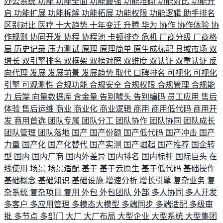
办公系统
功能
功能全面
功能最强
功能堆砌
功能对比
功能开
启
功能扩展
功能拆解
功能拓展
功能权限
功能逻辑
助手排名
区别对比
医疗
十大趋势
十年变迁
升腾
华为
协作
协作体验
协
作规则
协同开发
协程
协程池
卡顿排查
危机
厂商分级
厂商格
局
历史记录
压力测试
原理
原理简单
原生成标配
县域市场
双
增长
双引擎排名
双框架
双榜对照
双维度
双认证
双重认证
反
向代理
发展
发展前景
发展趋势
取代
口碑排名
可视化
可视化
引擎
可观测性
合规功能
合规安全
合规权限
合规管理
合规能
力
后端
向量数据库
含金量
告别噱头
告别编码
员工应用
售后
体验
售后运维
商业
商业化
商业逻辑
商用
商用低代码
商用开
发
商用首选
团队专属
团队分工
团队协作
团队协同
团队成长
团队管理
团队落地
国产
国产份额
国产低代码
国产冲击
国产
力量
国产化
国产化替代
国产实测
国产崛起
国产推荐
国企转
型
国内
国内厂商
国内外差异
国内排名
国内标杆
国际巨头
在
线使用
场景
场景适配
基于
基于云原生
基于低代码
基础操作
基础概念
基础知识
基础设施
增速分析
增长引擎
复杂业务
复
杂系统
复杂项目
复用
外包
外包团队
外部
多人协同
多人开发
多客户
多应用管理
多模态大模型
多端同步
多端适配
多级审
批
多节点
多部门
大厂
大厂布局
大型企业
大型系统
大型集团