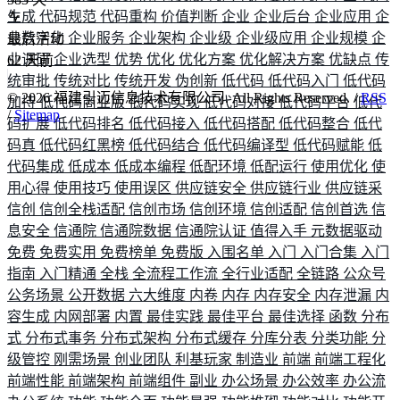
生成
代码规范
代码重构
价值判断
企业
企业后台
企业应用
企
业数字化
企业服务
企业架构
企业级
企业级应用
企业规模
企
最后活动
业调研
企业选型
优势
优化
优化方案
优化解决方案
优缺点
传
62
天前
统审批
传统对比
传统开发
伪创新
低代码
低代码入门
低代码
©
2026
福建引迈信息技术有限公司. All Rights Reserved. /
RSS
加持
低代码商业版
低代码实现
低代码对接
低代码平台
低代
/
Sitemap
码扩展
低代码排名
低代码接入
低代码搭配
低代码整合
低代
码真
低代码红黑榜
低代码结合
低代码编译型
低代码赋能
低
代码集成
低成本
低成本编程
低配环境
低配运行
使用优化
使
用心得
使用技巧
使用误区
供应链安全
供应链行业
供应链采
信创
信创全栈适配
信创市场
信创环境
信创适配
信创首选
信
息安全
信通院
信通院数据
信通院认证
值得入手
元数据驱动
免费
免费实用
免费榜单
免费版
入围名单
入门
入门合集
入门
指南
入门精通
全栈
全流程工作流
全行业适配
全链路
公众号
公务场景
公开数据
六大维度
内卷
内存
内存安全
内存泄漏
内
容生成
内网部署
内置
最佳实践
最佳平台
最佳选择
函数
分布
式
分布式事务
分布式架构
分布式缓存
分库分表
分类功能
分
级管控
刚需场景
创业团队
利基玩家
制造业
前端
前端工程化
前端性能
前端架构
前端组件
副业
办公场景
办公效率
办公流