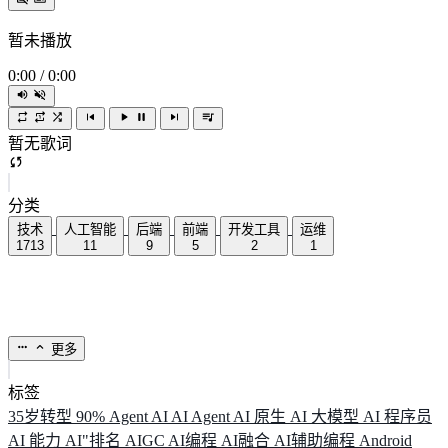
暂未播放
0:00
/
0:00
暂无歌词
分类
技术
人工智能
后端
前端
开发工具
运维
1713
11
9
5
2
1
更多
标签
35岁转型
90%
Agent
AI
AI Agent
AI 原生
AI 大模型
AI 程序员
AI 能力
AI"排名
AIGC
AI编程
AI融合
AI辅助编程
Android