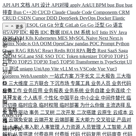
API
API 文档
API 设计
API对接
apply
ArkUI
BPM
bug
Bug
bug
排查
Bun
C++20
CI/CD
Claude
Claude Code
Components
CRM
CRUD
CSDN
Cursor
DDD
DeepSeek
DevOps
Docker
Elastic
ELK
Elysia
ESQL
Git
Git 分支
GitLab
Go
Go 泛型
Go 语言
更多
H5/APP
IDC 报告
IDC 数据
IDEA
IM 系统
IoT
Istio
ISV
Java
JNPF
JVM
K8s
Kubernetes
MES
MySQL
Naive
Next
Next.js
站点统计
Nginx
Node.js
OA
OOM
OpenClaw
pandas
POC
Prompt
Python
Qwen
RAG
RBAC
React
Redis
ROI
RPA 融合
Rust
SaaS
Saga
文章
SBOM
SGLang
SSE
SSO
TCC
Token
tokenizer
TOP10
TOP15
1741
TOP20
TOP25
TOP30
Top5
TOP50
Transformer
ts
TypeScript
UI
UI 测试
uniapp
UniApp
Vite
vLLM
vs
VSCode
Vue
Vue3
分类
vuepress
WebAssembly
一站式方案
万字长文
三大报告
三大指
6
标
三大维度
三方联合
下沉市场
专属工具
业务人员
业务代码
业务工作
业务应用
业务报表
业务系统
业务自建
业务连续
个
标签
1132
人开发者
个人练手
个性化
中国平台
中小企业
中间件替代
临
时切换
临时应急
临时权限
临时部署
为什么你做
主流选择
乱
总字数
象
事件驱动
事务
二叉树
二次开发
二次搭建
云原生
云成本
云
6,609,519
端
云端免安装
云端开发
云端部署
五大能力
交叉验证
产品对
比
人事
人事入职
人事管理
人力资源
人员管理
人工智能
人群
运行时长
解析
从零搭建
付费商用
付费版
代码
代码复用
代码审查
代码
583
天