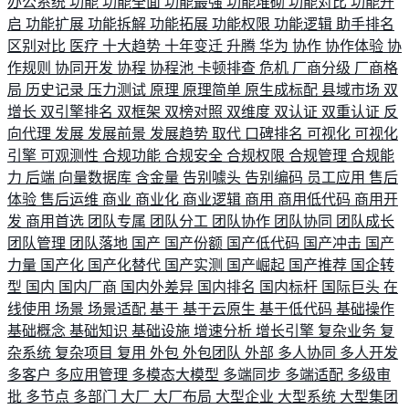
办公系统
功能
功能全面
功能最强
功能堆砌
功能对比
功能开
启
功能扩展
功能拆解
功能拓展
功能权限
功能逻辑
助手排名
区别对比
医疗
十大趋势
十年变迁
升腾
华为
协作
协作体验
协
作规则
协同开发
协程
协程池
卡顿排查
危机
厂商分级
厂商格
局
历史记录
压力测试
原理
原理简单
原生成标配
县域市场
双
增长
双引擎排名
双框架
双榜对照
双维度
双认证
双重认证
反
向代理
发展
发展前景
发展趋势
取代
口碑排名
可视化
可视化
引擎
可观测性
合规功能
合规安全
合规权限
合规管理
合规能
力
后端
向量数据库
含金量
告别噱头
告别编码
员工应用
售后
体验
售后运维
商业
商业化
商业逻辑
商用
商用低代码
商用开
发
商用首选
团队专属
团队分工
团队协作
团队协同
团队成长
团队管理
团队落地
国产
国产份额
国产低代码
国产冲击
国产
力量
国产化
国产化替代
国产实测
国产崛起
国产推荐
国企转
型
国内
国内厂商
国内外差异
国内排名
国内标杆
国际巨头
在
线使用
场景
场景适配
基于
基于云原生
基于低代码
基础操作
基础概念
基础知识
基础设施
增速分析
增长引擎
复杂业务
复
杂系统
复杂项目
复用
外包
外包团队
外部
多人协同
多人开发
多客户
多应用管理
多模态大模型
多端同步
多端适配
多级审
批
多节点
多部门
大厂
大厂布局
大型企业
大型系统
大型集团