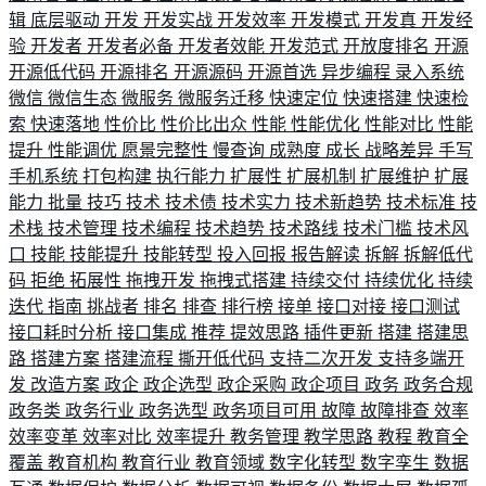
辑
底层驱动
开发
开发实战
开发效率
开发模式
开发真
开发经
验
开发者
开发者必备
开发者效能
开发范式
开放度排名
开源
开源低代码
开源排名
开源源码
开源首选
异步编程
录入系统
微信
微信生态
微服务
微服务迁移
快速定位
快速搭建
快速检
索
快速落地
性价比
性价比出众
性能
性能优化
性能对比
性能
提升
性能调优
愿景完整性
慢查询
成熟度
成长
战略差异
手写
手机系统
打包构建
执行能力
扩展性
扩展机制
扩展维护
扩展
能力
批量
技巧
技术
技术债
技术实力
技术新趋势
技术标准
技
术栈
技术管理
技术编程
技术趋势
技术路线
技术门槛
技术风
口
技能
技能提升
技能转型
投入回报
报告解读
拆解
拆解低代
码
拒绝
拓展性
拖拽开发
拖拽式搭建
持续交付
持续优化
持续
迭代
指南
挑战者
排名
排查
排行榜
接单
接口对接
接口测试
接口耗时分析
接口集成
推荐
提效思路
插件更新
搭建
搭建思
路
搭建方案
搭建流程
撕开低代码
支持二次开发
支持多端开
发
改造方案
政企
政企选型
政企采购
政企项目
政务
政务合规
政务类
政务行业
政务选型
政务项目可用
故障
故障排查
效率
效率变革
效率对比
效率提升
教务管理
教学思路
教程
教育全
覆盖
教育机构
教育行业
教育领域
数字化转型
数字孪生
数据