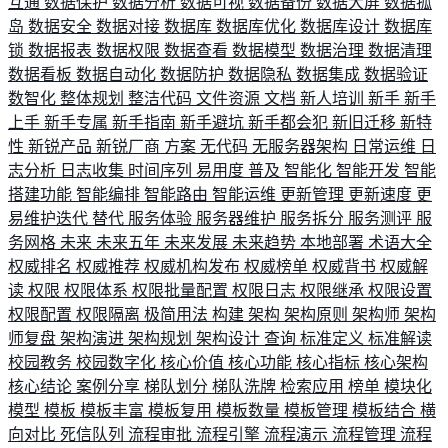
互通
数据保护
数据分析
数据可视
数据备份
数据大屏
数据孤
岛
数据安全
数据对接
数据库
数据库优化
数据库设计
数据库
锁
数据报表
数据权限
数据查看
数据模型
数据治理
数据清理
数据看板
数据自动化
数据防护
数据隐私
数据集成
数据验证
数智化
整体规划
整洁代码
文件资源
文档
新人培训
新手
新手
上手
新手专属
新手指南
新手避坑
新手都会犯
新旧迁移
新特
性
新锐产品
新锐厂商
方案
无代码
无服务器架构
日常运维
日
志分析
日志收集
时间序列
易用度
普及
智能化
智能开发
智能
搭建功能
智能编排
智能路由
智能运维
更新管理
更新速度
更
易维护迭代
替代
服务体验
服务器维护
服务拆分
服务测评
服
务网格
未来
未来五年
未来发展
未来趋势
本地部署
术语大全
权威排名
权威推荐
权威机构发布
权威榜单
权威背书
权威解
读
权限
权限体系
权限批量配置
权限日志
权限继承
权限设置
权限配置
权限隔离
极简用法
构建
架构
架构原则
架构师
架构
师复盘
架构演进
架构规划
架构设计
查询
标准定义
标准解读
校园教务
校园数字化
核心价值
核心功能
核心指标
核心架构
核心结论
案例分享
梯队划分
梯队洗牌
检索应用
榜单
模块化
模型
模板
模板丰富
模板复用
模板数量
模板管理
模板结合
横
向对比
死信队列
流程审批
流程引擎
流程演示
流程管理
流程