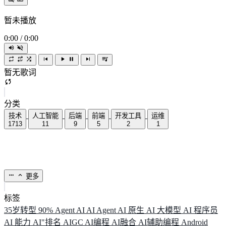
暂未播放
0:00
/
0:00
暂无歌词
分类
技术
人工智能
后端
前端
开发工具
运维
1713
11
9
5
2
1
更多
标签
35岁转型
90%
Agent
AI
AI Agent
AI 原生
AI 大模型
AI 程序员
AI 能力
AI"排名
AIGC
AI编程
AI融合
AI辅助编程
Android