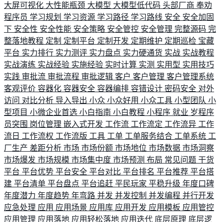
大屏可视化
大性能瓶颈
大模型
大模型低代码
头部厂商
奉劝
程序员
学习规划
学习资源
学习路径
学习路线
安全
安全加固
下
安全性
安全性能
安全策略
安全管控
安全管理
完整源码
完
整落地教程
定制
定制平台
定制开发
定期维护
定期巡检
宝藏
平台
实力排行
实力测评
实力盘点
实力硬通货
实战
实战教程
实战演练
实战经验
实施经验
实时计算
实测
实用型
实用技巧
实践
审批流
审批流程
审批逻辑
客户
客户管理
客户管理系统
客观评价
容器化
容器安全
容器编排
容错设计
密码安全
对外
访问
对比分析
导入导出
小众
小众好用
小众工具
小型团队
小
型项目
小微企业首选
小白指南
小白教程
小程序
就业
岁程序
员突围
岗位管理
嵌入式开发
工作流
工作流定
工作流异
工作
流日
工作流权
工作流版
工具
工单
工单服务结合
工单系统
工
厂生产
差距分析
市场
市场份额
市场地位
市场数据
市场洞察
市场爆发
市场规模
市场集中度
市场预测
布局
常见问题
干货
平台
平台优势
平台安全
平台对比
平台排名
平台推荐
平台搭
建
平台清单
平台盘点
平台追赶
平民玩家
平稳升级
年度口碑
年度潜力
年度趋势
年弯路
并发
并发控制
并发编程
并行开发
应急处理
应用
应用场景
应用库
应用开发
应用模板
应用管控
应用管理
应用落地
应用轻松落地
应用迭代
底层原理
底层逻