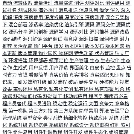
自动
流转体系
流量治理
流量演进
测评
测评对比
测评结果
测
试排名
测试环境
海外热门
消息推送
消息队列
淘汰
深入
深入
拆解
深度
深度使用
深度拆解
深度改造
深度测评
混合云架构
下
混合部署
渗透率
渲染优化
渲染引擎
源码
源码交付
源码优
化
源码分享
源码剖析
源码学习
源码对比
源码推荐
源码改造
源码结构
源码解读
源码调试
满意度
漏洞扫描
漏洞检测
潜力
推荐
灵活配置
热门平台
爆发
版本区别
版本发布
版本回滚
版
本更新
版本管理
物业园区
物联网
特色功能
状态管理
独立厂
商
环境搭建
环境部署
瓶颈定位
生产管理
生态
生态伙伴
生态
合作
生成式
用户反馈
用户评选
界面美化
白皮书
监控
盘点
省
时省力
省钱
看似简单
真实价值
真实排名
真实适配
知识库
知
识库，
研发效能升级
研发流程
破局
硬件交互
硬核能力
视觉
效果
离线环境
私有化
私有化实测
私有环境
私有部署
秒杀
移
动端
移动端低代码
移动端工
移动端应用
程序员
程序员必看
程序员替代
程序员进阶
稳定性
稳定运行
突围
竞争力
竞争格
局
第一梯队
第三方对接
第三方系统
简单易用
算法
管理平台
管理系统
类型安全
类型系统
精细化管控
精致应用
系统
系统
化
系统升级
系统搭建
系统编程
系统设计
系统重构
红利
索引
组件
组件复用
组件封装教程
组件开发
组件生态化
组织管理