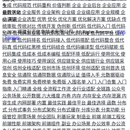
生成
代码规范
代码重构
价值判断
企业
企业后台
企业应用
企
业数字化
企业服务
企业架构
企业级
企业级应用
企业规模
企
最后活动
业调研
企业选型
优势
优化
优化方案
优化解决方案
优缺点
传
65
天前
统审批
传统对比
传统开发
伪创新
低代码
低代码入门
低代码
©
2026
福建引迈信息技术有限公司. All Rights Reserved. /
RSS
加持
低代码商业版
低代码实现
低代码对接
低代码平台
低代
/
Sitemap
码扩展
低代码排名
低代码接入
低代码搭配
低代码整合
低代
码真
低代码红黑榜
低代码结合
低代码编译型
低代码赋能
低
代码集成
低成本
低成本编程
低配环境
低配运行
使用优化
使
用心得
使用技巧
使用误区
供应链安全
供应链行业
供应链采
信创
信创全栈适配
信创市场
信创环境
信创适配
信创首选
信
息安全
信通院
信通院数据
信通院认证
值得入手
元数据驱动
免费
免费实用
免费榜单
免费版
入围名单
入门
入门合集
入门
指南
入门精通
全栈
全流程工作流
全行业适配
全链路
公众号
公务场景
公开数据
六大维度
内卷
内存
内存安全
内存泄漏
内
容生成
内网部署
内置
最佳实践
最佳平台
最佳选择
函数
分布
式
分布式事务
分布式架构
分布式缓存
分库分表
分类功能
分
级管控
刚需场景
创业团队
利基玩家
制造业
前端
前端工程化
前端性能
前端架构
前端组件
副业
办公场景
办公效率
办公流