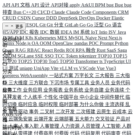
API
API 文档
API 设计
API对接
apply
ArkUI
BPM
bug
Bug
bug
排查
Bun
C++20
CI/CD
Claude
Claude Code
Components
CRM
CRUD
CSDN
Cursor
DDD
DeepSeek
DevOps
Docker
Elastic
ELK
Elysia
ESQL
Git
Git 分支
GitLab
Go
Go 泛型
Go 语言
更多
H5/APP
IDC 报告
IDC 数据
IDEA
IM 系统
IoT
Istio
ISV
Java
JNPF
JVM
K8s
Kubernetes
MES
MySQL
Naive
Next
Next.js
站点统计
Nginx
Node.js
OA
OOM
OpenClaw
pandas
POC
Prompt
Python
Qwen
RAG
RBAC
React
Redis
ROI
RPA 融合
Rust
SaaS
Saga
文章
SBOM
SGLang
SSE
SSO
TCC
Token
tokenizer
TOP10
TOP15
1741
TOP20
TOP25
TOP30
Top5
TOP50
Transformer
ts
TypeScript
UI
UI 测试
uniapp
UniApp
Vite
vLLM
vs
VSCode
Vue
Vue3
分类
vuepress
WebAssembly
一站式方案
万字长文
三大报告
三大指
6
标
三大维度
三方联合
下沉市场
专属工具
业务人员
业务代码
业务工作
业务应用
业务报表
业务系统
业务自建
业务连续
个
标签
1132
人开发者
个人练手
个性化
中国平台
中小企业
中间件替代
临
时切换
临时应急
临时权限
临时部署
为什么你做
主流选择
乱
总字数
象
事件驱动
事务
二叉树
二次开发
二次搭建
云原生
云成本
云
6,609,519
端
云端免安装
云端开发
云端部署
五大能力
交叉验证
产品对
比
人事
人事入职
人事管理
人力资源
人员管理
人工智能
人群
运行时长
解析
从零搭建
付费商用
付费版
代码
代码复用
代码审查
代码
586
天