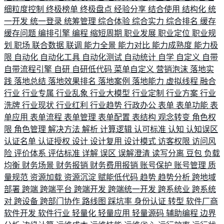
细粒度控制
终极榜单
终极盘点
经验分享
结合使用
结构化
统
一开发
统一登录
统筹管理
综合体验
综合实力
综合排名
缓存
缓存问题
编排引擎
编程
缩短周期
职业发展
职业定位
职业规
划
职场
联合数据
联调
能力全景
能力对比
能力成熟度
能力极
限
自动化
自动化工具
自动化测试
自动统计
自学
自定义
自带
自带流程引擎
自研
自研低代码
菜单自定义
营销泡沫
落地实
践
落地总结
落地效果排名
落地案例
落地能力
虚拟线程
融合
行业
行业专属
行业乱象
行业大模型
行业定制
行业方案
行业
洗牌
行业现状
行业红利
行业趋势
行政办公
表单
表单功能
表
单应用
表单流程
表单管理
表单配置
表结构
观念转变
角色权
限
角色管理
解决方法
解析
计算逻辑
认可标准
认知
认知误区
认证名单
认证授权
设计
设计复用
设计模式
访客权限
访问风
险
评价体系
评估标准
详解
误区
误解澄清
读写分离
豆包
负载
均衡
财务场景
财务报销
财务费用报销
账号保护
账号管理
质
量规范
资源加载
资源沉淀
赋能低代码
趋势
趋势分析
跨地域
部署
跨端
跨端平台
跨端开发
跨端统一开发
跨系统业
跨系统
对
跨设备
跨部门协作
路线图
踩坑率
身份认证
转型
软件厂商
软件开发
软件行业
轻量化
轻量应用
轻量源码
辅助编程
边界