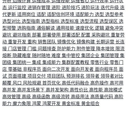
分析
边缘计算
运维成本
运维技能
运维省心
运行效率
运行状
态
运行监控
进销存管理
进阶
进阶技巧
进阶玩法
迭代升级
迭
代更新
适用岗位
适配
适配信创环境
适配能力
选型
选型参考
选型对比
选型指南
选型指标
选型标准
选型流程
选型误区
选
型预警
选购指南
通俗解读
通用技能
速度优化
逻辑
避免冲突
避坑
避坑指南
部署
部署使用
部署适配
配置
采购避坑
重复劳
动
重复开发
重构
销售团队
镜像优化
镜像构建
长期运营
长连
接
门店管理
门槛
问题排查
防护能力
附件管理
降本增效
限流
熔断
隐藏难度
随时随地
难度
集中管控
集团企业
集团管理
集
团级
集团统一
集成
集成能力
集群配置教程
零售行业
零售门
店
零基础
非程序员
面向二次开发
面向开发者
面向程序员
面
试
页面搭建
项目交付
项目团队
预测排名
领导者
领导者对比
颠覆
风口
风险规避
首页优化
高低代码融合
高危操作
高可用
高并发
高并发场景下
高并发架构
高性价比
高性能
高效模式
高效管理
高级
高级函数
高级流转
高级用法
高质量代码
高阶
能力
魔力象限
鸿蒙
鸿蒙开发
黄金标准
黄金组合