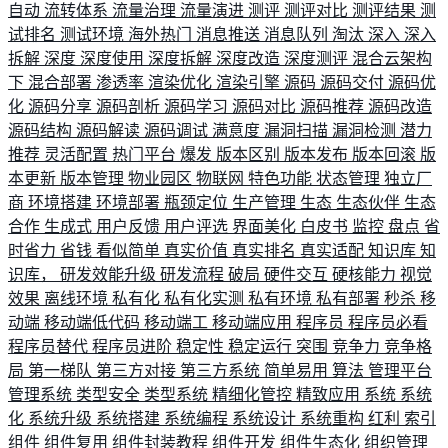
自动
流转体系
流量治理
流量演进
测评
测评对比
测评结果
测
试排名
测试环境
海外热门
消息推送
消息队列
淘汰
深入
深入
拆解
深度
深度使用
深度拆解
深度改造
深度测评
混合云架构
下
混合部署
渗透率
渲染优化
渲染引擎
源码
源码交付
源码优
化
源码分享
源码剖析
源码学习
源码对比
源码推荐
源码改造
源码结构
源码解读
源码调试
满意度
漏洞扫描
漏洞检测
潜力
推荐
灵活配置
热门平台
爆发
版本区别
版本发布
版本回滚
版
本更新
版本管理
物业园区
物联网
特色功能
状态管理
独立厂
商
环境搭建
环境部署
瓶颈定位
生产管理
生态
生态伙伴
生态
合作
生成式
用户反馈
用户评选
界面美化
白皮书
监控
盘点
省
时省力
省钱
看似简单
真实价值
真实排名
真实适配
知识库
知
识库，
研发效能升级
研发流程
破局
硬件交互
硬核能力
视觉
效果
离线环境
私有化
私有化实测
私有环境
私有部署
秒杀
移
动端
移动端低代码
移动端工
移动端应用
程序员
程序员必看
程序员替代
程序员进阶
稳定性
稳定运行
突围
竞争力
竞争格
局
第一梯队
第三方对接
第三方系统
简单易用
算法
管理平台
管理系统
类型安全
类型系统
精细化管控
精致应用
系统
系统
化
系统升级
系统搭建
系统编程
系统设计
系统重构
红利
索引
组件
组件复用
组件封装教程
组件开发
组件生态化
组织管理