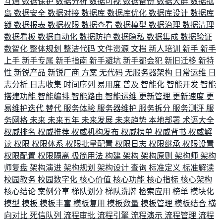
互通
数据保护
数据分析
数据可视
数据备份
数据大屏
数据孤
岛
数据安全
数据对接
数据库
数据库优化
数据库设计
数据库
锁
数据报表
数据权限
数据查看
数据模型
数据治理
数据清理
数据看板
数据自动化
数据防护
数据隐私
数据集成
数据验证
数智化
整体规划
整洁代码
文件资源
文档
新人培训
新手
新手
上手
新手专属
新手指南
新手避坑
新手都会犯
新旧迁移
新特
性
新锐产品
新锐厂商
方案
无代码
无服务器架构
日常运维
日
志分析
日志收集
时间序列
易用度
普及
智能化
智能开发
智能
搭建功能
智能编排
智能路由
智能运维
更新管理
更新速度
更
易维护迭代
替代
服务体验
服务器维护
服务拆分
服务测评
服
务网格
未来
未来五年
未来发展
未来趋势
本地部署
术语大全
权威排名
权威推荐
权威机构发布
权威榜单
权威背书
权威解
读
权限
权限体系
权限批量配置
权限日志
权限继承
权限设置
权限配置
权限隔离
极简用法
构建
架构
架构原则
架构师
架构
师复盘
架构演进
架构规划
架构设计
查询
标准定义
标准解读
校园教务
校园数字化
核心价值
核心功能
核心指标
核心架构
核心结论
案例分享
梯队划分
梯队洗牌
检索应用
榜单
模块化
模型
模板
模板丰富
模板复用
模板数量
模板管理
模板结合
横
向对比
死信队列
流程审批
流程引擎
流程演示
流程管理
流程