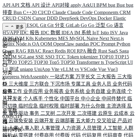
API
API 文档
API 设计
API对接
apply
ArkUI
BPM
bug
Bug
bug
排查
Bun
C++20
CI/CD
Claude
Claude Code
Components
CRM
CRUD
CSDN
Cursor
DDD
DeepSeek
DevOps
Docker
Elastic
ELK
Elysia
ESQL
Git
Git 分支
GitLab
Go
Go 泛型
Go 语言
更多
H5/APP
IDC 报告
IDC 数据
IDEA
IM 系统
IoT
Istio
ISV
Java
JNPF
JVM
K8s
Kubernetes
MES
MySQL
Naive
Next
Next.js
站点统计
Nginx
Node.js
OA
OOM
OpenClaw
pandas
POC
Prompt
Python
Qwen
RAG
RBAC
React
Redis
ROI
RPA 融合
Rust
SaaS
Saga
文章
SBOM
SGLang
SSE
SSO
TCC
Token
tokenizer
TOP10
TOP15
1741
TOP20
TOP25
TOP30
Top5
TOP50
Transformer
ts
TypeScript
UI
UI 测试
uniapp
UniApp
Vite
vLLM
vs
VSCode
Vue
Vue3
分类
vuepress
WebAssembly
一站式方案
万字长文
三大报告
三大指
6
标
三大维度
三方联合
下沉市场
专属工具
业务人员
业务代码
业务工作
业务应用
业务报表
业务系统
业务自建
业务连续
个
标签
1132
人开发者
个人练手
个性化
中国平台
中小企业
中间件替代
临
时切换
临时应急
临时权限
临时部署
为什么你做
主流选择
乱
总字数
象
事件驱动
事务
二叉树
二次开发
二次搭建
云原生
云成本
云
6,609,519
端
云端免安装
云端开发
云端部署
五大能力
交叉验证
产品对
比
人事
人事入职
人事管理
人力资源
人员管理
人工智能
人群
运行时长
解析
从零搭建
付费商用
付费版
代码
代码复用
代码审查
代码
583
天