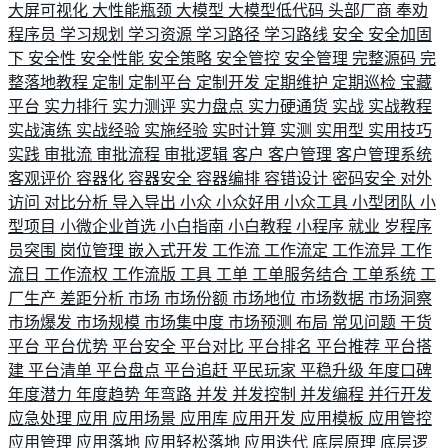
大屏可视化
大性能瓶颈
大模型
大模型低代码
头部厂商
奉劝
程序员
学习规划
学习资源
学习路径
学习路线
安全
安全加固
下
安全性
安全性能
安全策略
安全管控
安全管理
完整源码
完
整落地教程
定制
定制平台
定制开发
定期维护
定期巡检
宝藏
平台
实力排行
实力测评
实力盘点
实力硬通货
实战
实战教程
实战演练
实战经验
实施经验
实时计算
实测
实用型
实用技巧
实践
审批流
审批流程
审批逻辑
客户
客户管理
客户管理系统
客观评价
容器化
容器安全
容器编排
容错设计
密码安全
对外
访问
对比分析
导入导出
小众
小众好用
小众工具
小型团队
小
型项目
小微企业首选
小白指南
小白教程
小程序
就业
岁程序
员突围
岗位管理
嵌入式开发
工作流
工作流定
工作流异
工作
流日
工作流权
工作流版
工具
工单
工单服务结合
工单系统
工
厂生产
差距分析
市场
市场份额
市场地位
市场数据
市场洞察
市场爆发
市场规模
市场集中度
市场预测
布局
常见问题
干货
平台
平台优势
平台安全
平台对比
平台排名
平台推荐
平台搭
建
平台清单
平台盘点
平台追赶
平民玩家
平稳升级
年度口碑
年度潜力
年度趋势
年弯路
并发
并发控制
并发编程
并行开发
应急处理
应用
应用场景
应用库
应用开发
应用模板
应用管控
应用管理
应用落地
应用轻松落地
应用迭代
底层原理
底层逻