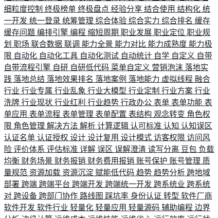
细粒度控制
终极榜单
终极盘点
经验分享
结合使用
结构化
统
一开发
统一登录
统筹管理
综合体验
综合实力
综合排名
缓存
缓存问题
编排引擎
编程
缩短周期
职业发展
职业定位
职业规
划
职场
联合数据
联调
能力全景
能力对比
能力成熟度
能力极
限
自动化
自动化工具
自动化测试
自动统计
自学
自定义
自带
自带流程引擎
自研
自研低代码
菜单自定义
营销泡沫
落地实
践
落地总结
落地效果排名
落地案例
落地能力
虚拟线程
融合
行业
行业专属
行业乱象
行业大模型
行业定制
行业方案
行业
洗牌
行业现状
行业红利
行业趋势
行政办公
表单
表单功能
表
单应用
表单流程
表单管理
表单配置
表结构
观念转变
角色权
限
角色管理
解决方法
解析
计算逻辑
认可标准
认知
认知误区
认证名单
认证授权
设计
设计复用
设计模式
访客权限
访问风
险
评价体系
评估标准
详解
误区
误解澄清
读写分离
豆包
负载
均衡
财务场景
财务报销
财务费用报销
账号保护
账号管理
质
量规范
资源加载
资源沉淀
赋能低代码
趋势
趋势分析
跨地域
部署
跨端
跨端平台
跨端开发
跨端统一开发
跨系统业
跨系统
对
跨设备
跨部门协作
路线图
踩坑率
身份认证
转型
软件厂商
软件开发
软件行业
轻量化
轻量应用
轻量源码
辅助编程
边界