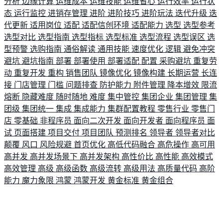
分析
边缘计算
运维成本
运维技能
运维省心
运行效率
运行状
态
运行监控
进销存管理
进阶
进阶技巧
进阶玩法
迭代升级
迭
代更新
适用岗位
适配
适配信创环境
适配能力
选型
选型参考
选型对比
选型指南
选型指标
选型标准
选型流程
选型误区
选
型预警
选购指南
通俗解读
通用技能
速度优化
逻辑
避免冲突
避坑
避坑指南
部署
部署使用
部署适配
配置
采购避坑
重复劳
动
重复开发
重构
销售团队
镜像优化
镜像构建
长期运营
长连
接
门店管理
门槛
问题排查
防护能力
附件管理
降本增效
限流
熔断
隐藏难度
随时随地
难度
集中管控
集团企业
集团管理
集
团级
集团统一
集成
集成能力
集群配置教程
零售行业
零售门
店
零基础
非程序员
面向二次开发
面向开发者
面向程序员
面
试
页面搭建
项目交付
项目团队
预测排名
领导者
领导者对比
颠覆
风口
风险规避
首页优化
高低代码融合
高危操作
高可用
高并发
高并发场景下
高并发架构
高性价比
高性能
高效模式
高效管理
高级
高级函数
高级流转
高级用法
高质量代码
高阶
能力
魔力象限
鸿蒙
鸿蒙开发
黄金标准
黄金组合