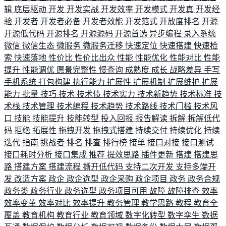
辑
底层驱动
开发
开发实战
开发效率
开发模式
开发真
开发经
验
开发者
开发者必备
开发者效能
开发范式
开放度排名
开源
开源低代码
开源排名
开源源码
开源首选
异步编程
录入系统
微信
微信生态
微服务
微服务迁移
快速定位
快速搭建
快速检
索
快速落地
性价比
性价比出众
性能
性能优化
性能对比
性能
提升
性能调优
愿景完整性
慢查询
成熟度
成长
战略差异
手写
手机系统
打包构建
执行能力
扩展性
扩展机制
扩展维护
扩展
能力
批量
技巧
技术
技术债
技术实力
技术新趋势
技术标准
技
术栈
技术管理
技术编程
技术趋势
技术路线
技术门槛
技术风
口
技能
技能提升
技能转型
投入回报
报告解读
拆解
拆解低代
码
拒绝
拓展性
拖拽开发
拖拽式搭建
持续交付
持续优化
持续
迭代
指南
挑战者
排名
排查
排行榜
接单
接口对接
接口测试
接口耗时分析
接口集成
推荐
提效思路
插件更新
搭建
搭建思
路
搭建方案
搭建流程
撕开低代码
支持二次开发
支持多端开
发
改造方案
政企
政企选型
政企采购
政企项目
政务
政务合规
政务类
政务行业
政务选型
政务项目可用
故障
故障排查
效率
效率变革
效率对比
效率提升
教务管理
教学思路
教程
教育全
覆盖
教育机构
教育行业
教育领域
数字化转型
数字孪生
数据