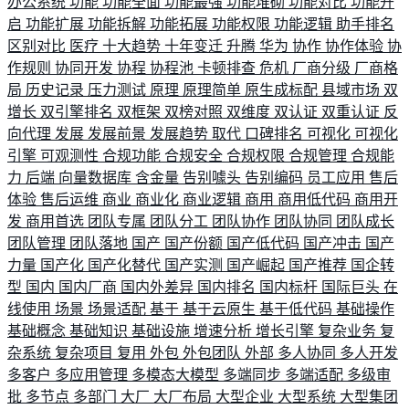
办公系统
功能
功能全面
功能最强
功能堆砌
功能对比
功能开
启
功能扩展
功能拆解
功能拓展
功能权限
功能逻辑
助手排名
区别对比
医疗
十大趋势
十年变迁
升腾
华为
协作
协作体验
协
作规则
协同开发
协程
协程池
卡顿排查
危机
厂商分级
厂商格
局
历史记录
压力测试
原理
原理简单
原生成标配
县域市场
双
增长
双引擎排名
双框架
双榜对照
双维度
双认证
双重认证
反
向代理
发展
发展前景
发展趋势
取代
口碑排名
可视化
可视化
引擎
可观测性
合规功能
合规安全
合规权限
合规管理
合规能
力
后端
向量数据库
含金量
告别噱头
告别编码
员工应用
售后
体验
售后运维
商业
商业化
商业逻辑
商用
商用低代码
商用开
发
商用首选
团队专属
团队分工
团队协作
团队协同
团队成长
团队管理
团队落地
国产
国产份额
国产低代码
国产冲击
国产
力量
国产化
国产化替代
国产实测
国产崛起
国产推荐
国企转
型
国内
国内厂商
国内外差异
国内排名
国内标杆
国际巨头
在
线使用
场景
场景适配
基于
基于云原生
基于低代码
基础操作
基础概念
基础知识
基础设施
增速分析
增长引擎
复杂业务
复
杂系统
复杂项目
复用
外包
外包团队
外部
多人协同
多人开发
多客户
多应用管理
多模态大模型
多端同步
多端适配
多级审
批
多节点
多部门
大厂
大厂布局
大型企业
大型系统
大型集团