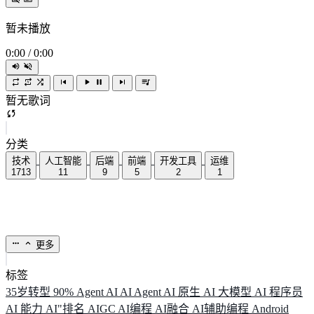
暂未播放
0:00
/
0:00
暂无歌词
分类
技术
人工智能
后端
前端
开发工具
运维
1713
11
9
5
2
1
更多
标签
35岁转型
90%
Agent
AI
AI Agent
AI 原生
AI 大模型
AI 程序员
AI 能力
AI"排名
AIGC
AI编程
AI融合
AI辅助编程
Android