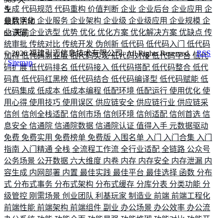
生成
代码规范
代码重构
价值判断
企业
企业后台
企业应用
企
业数字化
企业服务
企业架构
企业级
企业级应用
企业规模
企
最后活动
业调研
企业选型
优势
优化
优化方案
优化解决方案
优缺点
传
63
天前
统审批
传统对比
传统开发
伪创新
低代码
低代码入门
低代码
©
2026
福建引迈信息技术有限公司. All Rights Reserved. /
RSS
加持
低代码商业版
低代码实现
低代码对接
低代码平台
低代
/
Sitemap
码扩展
低代码排名
低代码接入
低代码搭配
低代码整合
低代
码真
低代码红黑榜
低代码结合
低代码编译型
低代码赋能
低
代码集成
低成本
低成本编程
低配环境
低配运行
使用优化
使
用心得
使用技巧
使用误区
供应链安全
供应链行业
供应链采
信创
信创全栈适配
信创市场
信创环境
信创适配
信创首选
信
息安全
信通院
信通院数据
信通院认证
值得入手
元数据驱动
免费
免费实用
免费榜单
免费版
入围名单
入门
入门合集
入门
指南
入门精通
全栈
全流程工作流
全行业适配
全链路
公众号
公务场景
公开数据
六大维度
内卷
内存
内存安全
内存泄漏
内
容生成
内网部署
内置
最佳实践
最佳平台
最佳选择
函数
分布
式
分布式事务
分布式架构
分布式缓存
分库分表
分类功能
分
级管控
刚需场景
创业团队
利基玩家
制造业
前端
前端工程化
前端性能
前端架构
前端组件
副业
办公场景
办公效率
办公流