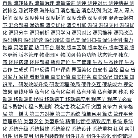
自动
流转体系
流量治理
流量演进
测评
测评对比
测评结果
测
试排名
测试环境
海外热门
消息推送
消息队列
淘汰
深入
深入
拆解
深度
深度使用
深度拆解
深度改造
深度测评
混合云架构
下
混合部署
渗透率
渲染优化
渲染引擎
源码
源码交付
源码优
化
源码分享
源码剖析
源码学习
源码对比
源码推荐
源码改造
源码结构
源码解读
源码调试
满意度
漏洞扫描
漏洞检测
潜力
推荐
灵活配置
热门平台
爆发
版本区别
版本发布
版本回滚
版
本更新
版本管理
物业园区
物联网
特色功能
状态管理
独立厂
商
环境搭建
环境部署
瓶颈定位
生产管理
生态
生态伙伴
生态
合作
生成式
用户反馈
用户评选
界面美化
白皮书
监控
盘点
省
时省力
省钱
看似简单
真实价值
真实排名
真实适配
知识库
知
识库，
研发效能升级
研发流程
破局
硬件交互
硬核能力
视觉
效果
离线环境
私有化
私有化实测
私有环境
私有部署
秒杀
移
动端
移动端低代码
移动端工
移动端应用
程序员
程序员必看
程序员替代
程序员进阶
稳定性
稳定运行
突围
竞争力
竞争格
局
第一梯队
第三方对接
第三方系统
简单易用
算法
管理平台
管理系统
类型安全
类型系统
精细化管控
精致应用
系统
系统
化
系统升级
系统搭建
系统编程
系统设计
系统重构
红利
索引
组件
组件复用
组件封装教程
组件开发
组件生态化
组织管理