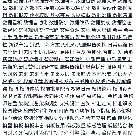
互通
数据保护
数据分析
数据可视
数据备份
数据大屏
数据孤
岛
数据安全
数据对接
数据库
数据库优化
数据库设计
数据库
锁
数据报表
数据权限
数据查看
数据模型
数据治理
数据清理
数据看板
数据自动化
数据防护
数据隐私
数据集成
数据验证
数智化
整体规划
整洁代码
文件资源
文档
新人培训
新手
新手
上手
新手专属
新手指南
新手避坑
新手都会犯
新旧迁移
新特
性
新锐产品
新锐厂商
方案
无代码
无服务器架构
日常运维
日
志分析
日志收集
时间序列
易用度
普及
智能化
智能开发
智能
搭建功能
智能编排
智能路由
智能运维
更新管理
更新速度
更
易维护迭代
替代
服务体验
服务器维护
服务拆分
服务测评
服
务网格
未来
未来五年
未来发展
未来趋势
本地部署
术语大全
权威排名
权威推荐
权威机构发布
权威榜单
权威背书
权威解
读
权限
权限体系
权限批量配置
权限日志
权限继承
权限设置
权限配置
权限隔离
极简用法
构建
架构
架构原则
架构师
架构
师复盘
架构演进
架构规划
架构设计
查询
标准定义
标准解读
校园教务
校园数字化
核心价值
核心功能
核心指标
核心架构
核心结论
案例分享
梯队划分
梯队洗牌
检索应用
榜单
模块化
模型
模板
模板丰富
模板复用
模板数量
模板管理
模板结合
横
向对比
死信队列
流程审批
流程引擎
流程演示
流程管理
流程