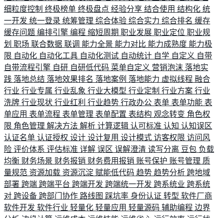
细粒度控制
终极榜单
终极盘点
经验分享
结合使用
结构化
统
一开发
统一登录
统筹管理
综合体验
综合实力
综合排名
缓存
缓存问题
编排引擎
编程
缩短周期
职业发展
职业定位
职业规
划
职场
联合数据
联调
能力全景
能力对比
能力成熟度
能力极
限
自动化
自动化工具
自动化测试
自动统计
自学
自定义
自带
自带流程引擎
自研
自研低代码
菜单自定义
营销泡沫
落地实
践
落地总结
落地效果排名
落地案例
落地能力
虚拟线程
融合
行业
行业专属
行业乱象
行业大模型
行业定制
行业方案
行业
洗牌
行业现状
行业红利
行业趋势
行政办公
表单
表单功能
表
单应用
表单流程
表单管理
表单配置
表结构
观念转变
角色权
限
角色管理
解决方法
解析
计算逻辑
认可标准
认知
认知误区
认证名单
认证授权
设计
设计复用
设计模式
访客权限
访问风
险
评价体系
评估标准
详解
误区
误解澄清
读写分离
豆包
负载
均衡
财务场景
财务报销
财务费用报销
账号保护
账号管理
质
量规范
资源加载
资源沉淀
赋能低代码
趋势
趋势分析
跨地域
部署
跨端
跨端平台
跨端开发
跨端统一开发
跨系统业
跨系统
对
跨设备
跨部门协作
路线图
踩坑率
身份认证
转型
软件厂商
软件开发
软件行业
轻量化
轻量应用
轻量源码
辅助编程
边界