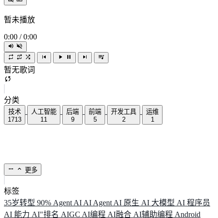
暂未播放
0:00
/
0:00
暂无歌词
分类
技术
人工智能
后端
前端
开发工具
运维
1713
11
9
5
2
1
更多
标签
35岁转型
90%
Agent
AI
AI Agent
AI 原生
AI 大模型
AI 程序员
AI 能力
AI"排名
AIGC
AI编程
AI融合
AI辅助编程
Android