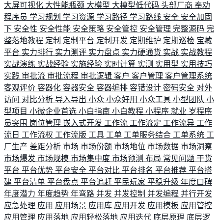
大屏可视化
大性能瓶颈
大模型
大模型低代码
头部厂商
奉劝
程序员
学习规划
学习资源
学习路径
学习路线
安全
安全加固
下
安全性
安全性能
安全策略
安全管控
安全管理
完整源码
完
整落地教程
定制
定制平台
定制开发
定期维护
定期巡检
宝藏
平台
实力排行
实力测评
实力盘点
实力硬通货
实战
实战教程
实战演练
实战经验
实施经验
实时计算
实测
实用型
实用技巧
实践
审批流
审批流程
审批逻辑
客户
客户管理
客户管理系统
客观评价
容器化
容器安全
容器编排
容错设计
密码安全
对外
访问
对比分析
导入导出
小众
小众好用
小众工具
小型团队
小
型项目
小微企业首选
小白指南
小白教程
小程序
就业
岁程序
员突围
岗位管理
嵌入式开发
工作流
工作流定
工作流异
工作
流日
工作流权
工作流版
工具
工单
工单服务结合
工单系统
工
厂生产
差距分析
市场
市场份额
市场地位
市场数据
市场洞察
市场爆发
市场规模
市场集中度
市场预测
布局
常见问题
干货
平台
平台优势
平台安全
平台对比
平台排名
平台推荐
平台搭
建
平台清单
平台盘点
平台追赶
平民玩家
平稳升级
年度口碑
年度潜力
年度趋势
年弯路
并发
并发控制
并发编程
并行开发
应急处理
应用
应用场景
应用库
应用开发
应用模板
应用管控
应用管理
应用落地
应用轻松落地
应用迭代
底层原理
底层逻