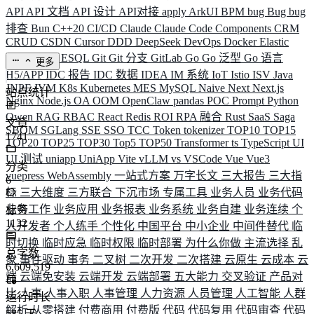
API
API 文档
API 设计
API对接
apply
ArkUI
BPM
bug
Bug
bug
排查
Bun
C++20
CI/CD
Claude
Claude Code
Components
CRM
CRUD
CSDN
Cursor
DDD
DeepSeek
DevOps
Docker
Elastic
ELK
Elysia
ESQL
Git
Git 分支
GitLab
Go
Go 泛型
Go 语言
更多
H5/APP
IDC 报告
IDC 数据
IDEA
IM 系统
IoT
Istio
ISV
Java
JNPF
JVM
K8s
Kubernetes
MES
MySQL
Naive
Next
Next.js
站点统计
Nginx
Node.js
OA
OOM
OpenClaw
pandas
POC
Prompt
Python
Qwen
RAG
RBAC
React
Redis
ROI
RPA 融合
Rust
SaaS
Saga
文章
SBOM
SGLang
SSE
SSO
TCC
Token
tokenizer
TOP10
TOP15
1741
TOP20
TOP25
TOP30
Top5
TOP50
Transformer
ts
TypeScript
UI
UI 测试
uniapp
UniApp
Vite
vLLM
vs
VSCode
Vue
Vue3
分类
vuepress
WebAssembly
一站式方案
万字长文
三大报告
三大指
6
标
三大维度
三方联合
下沉市场
专属工具
业务人员
业务代码
业务工作
业务应用
业务报表
业务系统
业务自建
业务连续
个
标签
1132
人开发者
个人练手
个性化
中国平台
中小企业
中间件替代
临
时切换
临时应急
临时权限
临时部署
为什么你做
主流选择
乱
总字数
象
事件驱动
事务
二叉树
二次开发
二次搭建
云原生
云成本
云
6,609,519
端
云端免安装
云端开发
云端部署
五大能力
交叉验证
产品对
比
人事
人事入职
人事管理
人力资源
人员管理
人工智能
人群
运行时长
解析
从零搭建
付费商用
付费版
代码
代码复用
代码审查
代码
585
天