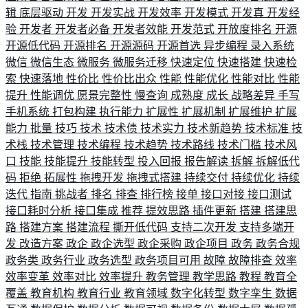
辑
底层驱动
开发
开发实战
开发效率
开发模式
开发真
开发经
验
开发者
开发者必备
开发者效能
开发范式
开放度排名
开源
开源低代码
开源排名
开源源码
开源首选
异步编程
录入系统
微信
微信生态
微服务
微服务迁移
快速定位
快速搭建
快速检
索
快速落地
性价比
性价比出众
性能
性能优化
性能对比
性能
提升
性能调优
愿景完整性
慢查询
成熟度
成长
战略差异
手写
手机系统
打包构建
执行能力
扩展性
扩展机制
扩展维护
扩展
能力
批量
技巧
技术
技术债
技术实力
技术新趋势
技术标准
技
术栈
技术管理
技术编程
技术趋势
技术路线
技术门槛
技术风
口
技能
技能提升
技能转型
投入回报
报告解读
拆解
拆解低代
码
拒绝
拓展性
拖拽开发
拖拽式搭建
持续交付
持续优化
持续
迭代
指南
挑战者
排名
排查
排行榜
接单
接口对接
接口测试
接口耗时分析
接口集成
推荐
提效思路
插件更新
搭建
搭建思
路
搭建方案
搭建流程
撕开低代码
支持二次开发
支持多端开
发
改造方案
政企
政企选型
政企采购
政企项目
政务
政务合规
政务类
政务行业
政务选型
政务项目可用
故障
故障排查
效率
效率变革
效率对比
效率提升
教务管理
教学思路
教程
教育全
覆盖
教育机构
教育行业
教育领域
数字化转型
数字孪生
数据