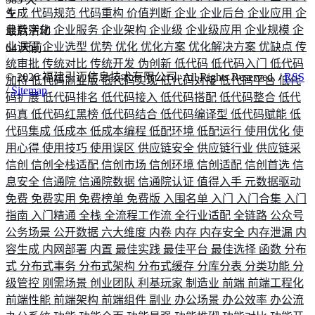
生成
代码规范
代码重构
价值判断
企业
企业后台
企业应用
企
业数字化
企业服务
企业架构
企业级
企业级应用
企业规模
企
最后活动
业调研
企业选型
优势
优化
优化方案
优化解决方案
优缺点
传
64
天前
统审批
传统对比
传统开发
伪创新
低代码
低代码入门
低代码
©
2026
福建引迈信息技术有限公司. All Rights Reserved. /
RSS
加持
低代码商业版
低代码实现
低代码对接
低代码平台
低代
/
Sitemap
码扩展
低代码排名
低代码接入
低代码搭配
低代码整合
低代
码真
低代码红黑榜
低代码结合
低代码编译型
低代码赋能
低
代码集成
低成本
低成本编程
低配环境
低配运行
使用优化
使
用心得
使用技巧
使用误区
供应链安全
供应链行业
供应链采
信创
信创全栈适配
信创市场
信创环境
信创适配
信创首选
信
息安全
信通院
信通院数据
信通院认证
值得入手
元数据驱动
免费
免费实用
免费榜单
免费版
入围名单
入门
入门合集
入门
指南
入门精通
全栈
全流程工作流
全行业适配
全链路
公众号
公务场景
公开数据
六大维度
内卷
内存
内存安全
内存泄漏
内
容生成
内网部署
内置
最佳实践
最佳平台
最佳选择
函数
分布
式
分布式事务
分布式架构
分布式缓存
分库分表
分类功能
分
级管控
刚需场景
创业团队
利基玩家
制造业
前端
前端工程化
前端性能
前端架构
前端组件
副业
办公场景
办公效率
办公流