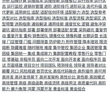
分析
边缘计算
运维成本
运维技能
运维省心
运行效率
运行状
态
运行监控
进销存管理
进阶
进阶技巧
进阶玩法
迭代升级
迭
代更新
适用岗位
适配
适配信创环境
适配能力
选型
选型参考
选型对比
选型指南
选型指标
选型标准
选型流程
选型误区
选
型预警
选购指南
通俗解读
通用技能
速度优化
逻辑
避免冲突
避坑
避坑指南
部署
部署使用
部署适配
配置
采购避坑
重复劳
动
重复开发
重构
销售团队
镜像优化
镜像构建
长期运营
长连
接
门店管理
门槛
问题排查
防护能力
附件管理
降本增效
限流
熔断
隐藏难度
随时随地
难度
集中管控
集团企业
集团管理
集
团级
集团统一
集成
集成能力
集群配置教程
零售行业
零售门
店
零基础
非程序员
面向二次开发
面向开发者
面向程序员
面
试
页面搭建
项目交付
项目团队
预测排名
领导者
领导者对比
颠覆
风口
风险规避
首页优化
高低代码融合
高危操作
高可用
高并发
高并发场景下
高并发架构
高性价比
高性能
高效模式
高效管理
高级
高级函数
高级流转
高级用法
高质量代码
高阶
能力
魔力象限
鸿蒙
鸿蒙开发
黄金标准
黄金组合