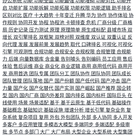
办公系统
功能
功能全面
功能最强
功能堆砌
功能对比
功能开
启
功能扩展
功能拆解
功能拓展
功能权限
功能逻辑
助手排名
区别对比
医疗
十大趋势
十年变迁
升腾
华为
协作
协作体验
协
作规则
协同开发
协程
协程池
卡顿排查
危机
厂商分级
厂商格
局
历史记录
压力测试
原理
原理简单
原生成标配
县域市场
双
增长
双引擎排名
双框架
双榜对照
双维度
双认证
双重认证
反
向代理
发展
发展前景
发展趋势
取代
口碑排名
可视化
可视化
引擎
可观测性
合规功能
合规安全
合规权限
合规管理
合规能
力
后端
向量数据库
含金量
告别噱头
告别编码
员工应用
售后
体验
售后运维
商业
商业化
商业逻辑
商用
商用低代码
商用开
发
商用首选
团队专属
团队分工
团队协作
团队协同
团队成长
团队管理
团队落地
国产
国产份额
国产低代码
国产冲击
国产
力量
国产化
国产化替代
国产实测
国产崛起
国产推荐
国企转
型
国内
国内厂商
国内外差异
国内排名
国内标杆
国际巨头
在
线使用
场景
场景适配
基于
基于云原生
基于低代码
基础操作
基础概念
基础知识
基础设施
增速分析
增长引擎
复杂业务
复
杂系统
复杂项目
复用
外包
外包团队
外部
多人协同
多人开发
多客户
多应用管理
多模态大模型
多端同步
多端适配
多级审
批
多节点
多部门
大厂
大厂布局
大型企业
大型系统
大型集团