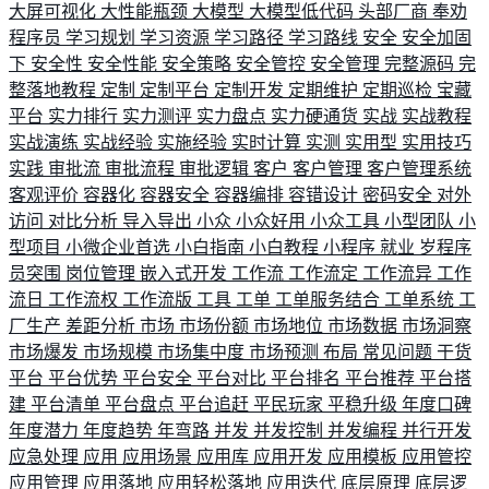
大屏可视化
大性能瓶颈
大模型
大模型低代码
头部厂商
奉劝
程序员
学习规划
学习资源
学习路径
学习路线
安全
安全加固
下
安全性
安全性能
安全策略
安全管控
安全管理
完整源码
完
整落地教程
定制
定制平台
定制开发
定期维护
定期巡检
宝藏
平台
实力排行
实力测评
实力盘点
实力硬通货
实战
实战教程
实战演练
实战经验
实施经验
实时计算
实测
实用型
实用技巧
实践
审批流
审批流程
审批逻辑
客户
客户管理
客户管理系统
客观评价
容器化
容器安全
容器编排
容错设计
密码安全
对外
访问
对比分析
导入导出
小众
小众好用
小众工具
小型团队
小
型项目
小微企业首选
小白指南
小白教程
小程序
就业
岁程序
员突围
岗位管理
嵌入式开发
工作流
工作流定
工作流异
工作
流日
工作流权
工作流版
工具
工单
工单服务结合
工单系统
工
厂生产
差距分析
市场
市场份额
市场地位
市场数据
市场洞察
市场爆发
市场规模
市场集中度
市场预测
布局
常见问题
干货
平台
平台优势
平台安全
平台对比
平台排名
平台推荐
平台搭
建
平台清单
平台盘点
平台追赶
平民玩家
平稳升级
年度口碑
年度潜力
年度趋势
年弯路
并发
并发控制
并发编程
并行开发
应急处理
应用
应用场景
应用库
应用开发
应用模板
应用管控
应用管理
应用落地
应用轻松落地
应用迭代
底层原理
底层逻