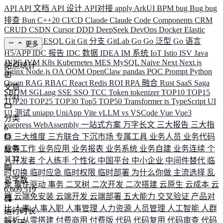
API
API 文档
API 设计
API对接
apply
ArkUI
BPM
bug
Bug
bug
排查
Bun
C++20
CI/CD
Claude
Claude Code
Components
CRM
CRUD
CSDN
Cursor
DDD
DeepSeek
DevOps
Docker
Elastic
ELK
Elysia
ESQL
Git
Git 分支
GitLab
Go
Go 泛型
Go 语言
更多
H5/APP
IDC 报告
IDC 数据
IDEA
IM 系统
IoT
Istio
ISV
Java
JNPF
JVM
K8s
Kubernetes
MES
MySQL
Naive
Next
Next.js
站点统计
Nginx
Node.js
OA
OOM
OpenClaw
pandas
POC
Prompt
Python
Qwen
RAG
RBAC
React
Redis
ROI
RPA 融合
Rust
SaaS
Saga
文章
SBOM
SGLang
SSE
SSO
TCC
Token
tokenizer
TOP10
TOP15
1741
TOP20
TOP25
TOP30
Top5
TOP50
Transformer
ts
TypeScript
UI
UI 测试
uniapp
UniApp
Vite
vLLM
vs
VSCode
Vue
Vue3
分类
vuepress
WebAssembly
一站式方案
万字长文
三大报告
三大指
6
标
三大维度
三方联合
下沉市场
专属工具
业务人员
业务代码
业务工作
业务应用
业务报表
业务系统
业务自建
业务连续
个
标签
1132
人开发者
个人练手
个性化
中国平台
中小企业
中间件替代
临
时切换
临时应急
临时权限
临时部署
为什么你做
主流选择
乱
总字数
象
事件驱动
事务
二叉树
二次开发
二次搭建
云原生
云成本
云
6,609,519
端
云端免安装
云端开发
云端部署
五大能力
交叉验证
产品对
比
人事
人事入职
人事管理
人力资源
人员管理
人工智能
人群
运行时长
解析
从零搭建
付费商用
付费版
代码
代码复用
代码审查
代码
583
天