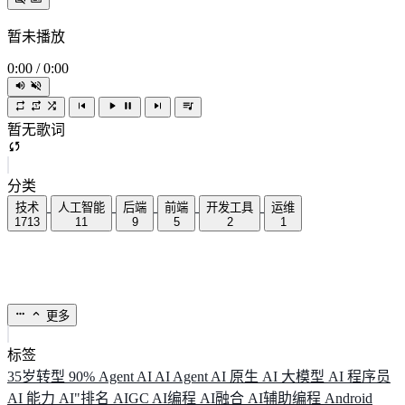
暂未播放
0:00
/
0:00
暂无歌词
分类
技术
人工智能
后端
前端
开发工具
运维
1713
11
9
5
2
1
更多
标签
35岁转型
90%
Agent
AI
AI Agent
AI 原生
AI 大模型
AI 程序员
AI 能力
AI"排名
AIGC
AI编程
AI融合
AI辅助编程
Android