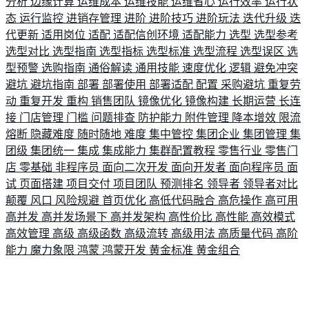
分析
边缘计算
运维成本
运维技能
运维省心
运行效率
运行状
态
运行监控
进销存管理
进阶
进阶技巧
进阶玩法
迭代升级
迭
代更新
适用岗位
适配
适配信创环境
适配能力
选型
选型参考
选型对比
选型指南
选型指标
选型标准
选型流程
选型误区
选
型预警
选购指南
通俗解读
通用技能
速度优化
逻辑
避免冲突
避坑
避坑指南
部署
部署使用
部署适配
配置
采购避坑
重复劳
动
重复开发
重构
销售团队
镜像优化
镜像构建
长期运营
长连
接
门店管理
门槛
问题排查
防护能力
附件管理
降本增效
限流
熔断
隐藏难度
随时随地
难度
集中管控
集团企业
集团管理
集
团级
集团统一
集成
集成能力
集群配置教程
零售行业
零售门
店
零基础
非程序员
面向二次开发
面向开发者
面向程序员
面
试
页面搭建
项目交付
项目团队
预测排名
领导者
领导者对比
颠覆
风口
风险规避
首页优化
高低代码融合
高危操作
高可用
高并发
高并发场景下
高并发架构
高性价比
高性能
高效模式
高效管理
高级
高级函数
高级流转
高级用法
高质量代码
高阶
能力
魔力象限
鸿蒙
鸿蒙开发
黄金标准
黄金组合