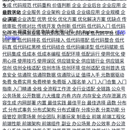
生成
代码规范
代码重构
价值判断
企业
企业后台
企业应用
企
业数字化
企业服务
企业架构
企业级
企业级应用
企业规模
企
最后活动
业调研
企业选型
优势
优化
优化方案
优化解决方案
优缺点
传
62
天前
统审批
传统对比
传统开发
伪创新
低代码
低代码入门
低代码
©
2026
福建引迈信息技术有限公司. All Rights Reserved. /
RSS
加持
低代码商业版
低代码实现
低代码对接
低代码平台
低代
/
Sitemap
码扩展
低代码排名
低代码接入
低代码搭配
低代码整合
低代
码真
低代码红黑榜
低代码结合
低代码编译型
低代码赋能
低
代码集成
低成本
低成本编程
低配环境
低配运行
使用优化
使
用心得
使用技巧
使用误区
供应链安全
供应链行业
供应链采
信创
信创全栈适配
信创市场
信创环境
信创适配
信创首选
信
息安全
信通院
信通院数据
信通院认证
值得入手
元数据驱动
免费
免费实用
免费榜单
免费版
入围名单
入门
入门合集
入门
指南
入门精通
全栈
全流程工作流
全行业适配
全链路
公众号
公务场景
公开数据
六大维度
内卷
内存
内存安全
内存泄漏
内
容生成
内网部署
内置
最佳实践
最佳平台
最佳选择
函数
分布
式
分布式事务
分布式架构
分布式缓存
分库分表
分类功能
分
级管控
刚需场景
创业团队
利基玩家
制造业
前端
前端工程化
前端性能
前端架构
前端组件
副业
办公场景
办公效率
办公流