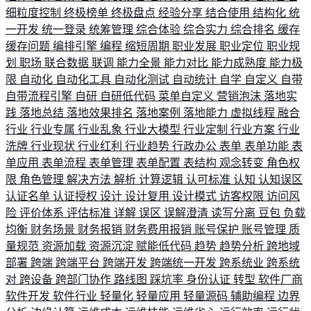
细粒度控制
终极榜单
终极盘点
经验分享
结合使用
结构化
统
一开发
统一登录
统筹管理
综合体验
综合实力
综合排名
缓存
缓存问题
编排引擎
编程
缩短周期
职业发展
职业定位
职业规
划
职场
联合数据
联调
能力全景
能力对比
能力成熟度
能力极
限
自动化
自动化工具
自动化测试
自动统计
自学
自定义
自带
自带流程引擎
自研
自研低代码
菜单自定义
营销泡沫
落地实
践
落地总结
落地效果排名
落地案例
落地能力
虚拟线程
融合
行业
行业专属
行业乱象
行业大模型
行业定制
行业方案
行业
洗牌
行业现状
行业红利
行业趋势
行政办公
表单
表单功能
表
单应用
表单流程
表单管理
表单配置
表结构
观念转变
角色权
限
角色管理
解决方法
解析
计算逻辑
认可标准
认知
认知误区
认证名单
认证授权
设计
设计复用
设计模式
访客权限
访问风
险
评价体系
评估标准
详解
误区
误解澄清
读写分离
豆包
负载
均衡
财务场景
财务报销
财务费用报销
账号保护
账号管理
质
量规范
资源加载
资源沉淀
赋能低代码
趋势
趋势分析
跨地域
部署
跨端
跨端平台
跨端开发
跨端统一开发
跨系统业
跨系统
对
跨设备
跨部门协作
路线图
踩坑率
身份认证
转型
软件厂商
软件开发
软件行业
轻量化
轻量应用
轻量源码
辅助编程
边界