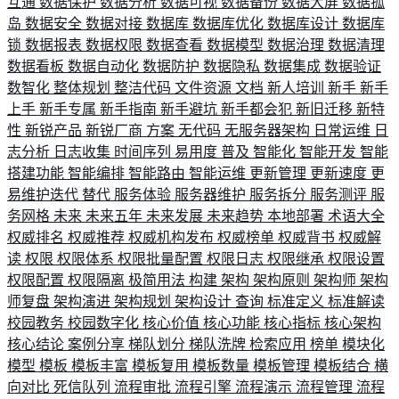
互通
数据保护
数据分析
数据可视
数据备份
数据大屏
数据孤
岛
数据安全
数据对接
数据库
数据库优化
数据库设计
数据库
锁
数据报表
数据权限
数据查看
数据模型
数据治理
数据清理
数据看板
数据自动化
数据防护
数据隐私
数据集成
数据验证
数智化
整体规划
整洁代码
文件资源
文档
新人培训
新手
新手
上手
新手专属
新手指南
新手避坑
新手都会犯
新旧迁移
新特
性
新锐产品
新锐厂商
方案
无代码
无服务器架构
日常运维
日
志分析
日志收集
时间序列
易用度
普及
智能化
智能开发
智能
搭建功能
智能编排
智能路由
智能运维
更新管理
更新速度
更
易维护迭代
替代
服务体验
服务器维护
服务拆分
服务测评
服
务网格
未来
未来五年
未来发展
未来趋势
本地部署
术语大全
权威排名
权威推荐
权威机构发布
权威榜单
权威背书
权威解
读
权限
权限体系
权限批量配置
权限日志
权限继承
权限设置
权限配置
权限隔离
极简用法
构建
架构
架构原则
架构师
架构
师复盘
架构演进
架构规划
架构设计
查询
标准定义
标准解读
校园教务
校园数字化
核心价值
核心功能
核心指标
核心架构
核心结论
案例分享
梯队划分
梯队洗牌
检索应用
榜单
模块化
模型
模板
模板丰富
模板复用
模板数量
模板管理
模板结合
横
向对比
死信队列
流程审批
流程引擎
流程演示
流程管理
流程