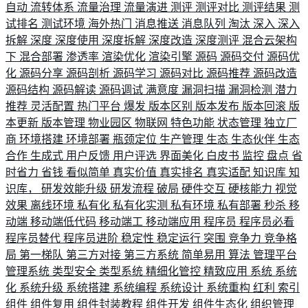
自动
流转体系
流量治理
流量演进
测评
测评对比
测评结果
测
试排名
测试环境
海外热门
消息推送
消息队列
淘汰
深入
深入
拆解
深度
深度使用
深度拆解
深度改造
深度测评
混合云架构
下
混合部署
渗透率
渲染优化
渲染引擎
源码
源码交付
源码优
化
源码分享
源码剖析
源码学习
源码对比
源码推荐
源码改造
源码结构
源码解读
源码调试
满意度
漏洞扫描
漏洞检测
潜力
推荐
灵活配置
热门平台
爆发
版本区别
版本发布
版本回滚
版
本更新
版本管理
物业园区
物联网
特色功能
状态管理
独立厂
商
环境搭建
环境部署
瓶颈定位
生产管理
生态
生态伙伴
生态
合作
生成式
用户反馈
用户评选
界面美化
白皮书
监控
盘点
省
时省力
省钱
看似简单
真实价值
真实排名
真实适配
知识库
知
识库，
研发效能升级
研发流程
破局
硬件交互
硬核能力
视觉
效果
离线环境
私有化
私有化实测
私有环境
私有部署
秒杀
移
动端
移动端低代码
移动端工
移动端应用
程序员
程序员必看
程序员替代
程序员进阶
稳定性
稳定运行
突围
竞争力
竞争格
局
第一梯队
第三方对接
第三方系统
简单易用
算法
管理平台
管理系统
类型安全
类型系统
精细化管控
精致应用
系统
系统
化
系统升级
系统搭建
系统编程
系统设计
系统重构
红利
索引
组件
组件复用
组件封装教程
组件开发
组件生态化
组织管理