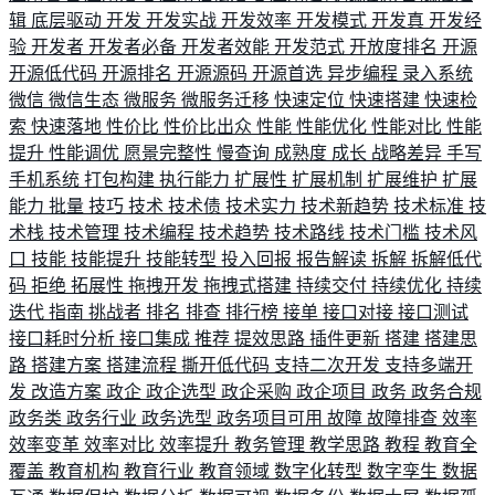
辑
底层驱动
开发
开发实战
开发效率
开发模式
开发真
开发经
验
开发者
开发者必备
开发者效能
开发范式
开放度排名
开源
开源低代码
开源排名
开源源码
开源首选
异步编程
录入系统
微信
微信生态
微服务
微服务迁移
快速定位
快速搭建
快速检
索
快速落地
性价比
性价比出众
性能
性能优化
性能对比
性能
提升
性能调优
愿景完整性
慢查询
成熟度
成长
战略差异
手写
手机系统
打包构建
执行能力
扩展性
扩展机制
扩展维护
扩展
能力
批量
技巧
技术
技术债
技术实力
技术新趋势
技术标准
技
术栈
技术管理
技术编程
技术趋势
技术路线
技术门槛
技术风
口
技能
技能提升
技能转型
投入回报
报告解读
拆解
拆解低代
码
拒绝
拓展性
拖拽开发
拖拽式搭建
持续交付
持续优化
持续
迭代
指南
挑战者
排名
排查
排行榜
接单
接口对接
接口测试
接口耗时分析
接口集成
推荐
提效思路
插件更新
搭建
搭建思
路
搭建方案
搭建流程
撕开低代码
支持二次开发
支持多端开
发
改造方案
政企
政企选型
政企采购
政企项目
政务
政务合规
政务类
政务行业
政务选型
政务项目可用
故障
故障排查
效率
效率变革
效率对比
效率提升
教务管理
教学思路
教程
教育全
覆盖
教育机构
教育行业
教育领域
数字化转型
数字孪生
数据