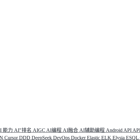
I 能力
AI"排名
AIGC
AI编程
AI融合
AI辅助编程
Android
API
AP
DN
Cursor
DDD
DeepSeek
DevOps
Docker
Elastic
ELK
Elysia
ESQL