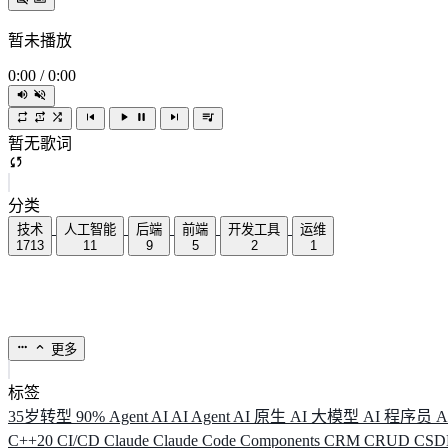
暂未播放
0:00
/
0:00
暂无歌词
分类
技术
人工智能
后端
前端
开发工具
运维
1713
11
9
5
2
1
更多
标签
35岁转型
90%
Agent
AI
AI Agent
AI 原生
AI 大模型
AI 程序员
A
C++20
CI/CD
Claude
Claude Code
Components
CRM
CRUD
CS