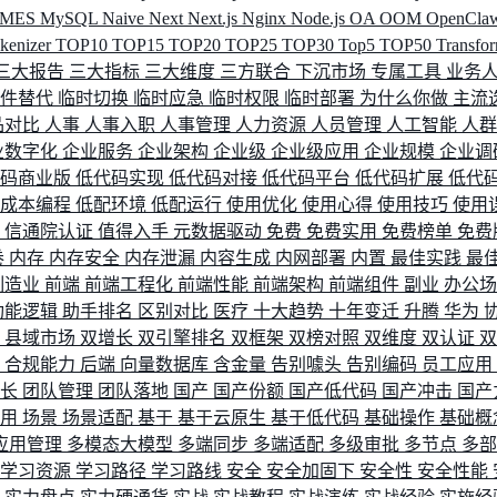
MES
MySQL
Naive
Next
Next.js
Nginx
Node.js
OA
OOM
OpenCla
okenizer
TOP10
TOP15
TOP20
TOP25
TOP30
Top5
TOP50
Transfo
三大报告
三大指标
三大维度
三方联合
下沉市场
专属工具
业务
间件替代
临时切换
临时应急
临时权限
临时部署
为什么你做
主流
品对比
人事
人事入职
人事管理
人力资源
人员管理
人工智能
人
业数字化
企业服务
企业架构
企业级
企业级应用
企业规模
企业调
代码商业版
低代码实现
低代码对接
低代码平台
低代码扩展
低代
低成本编程
低配环境
低配运行
使用优化
使用心得
使用技巧
使用
据
信通院认证
值得入手
元数据驱动
免费
免费实用
免费榜单
免费
卷
内存
内存安全
内存泄漏
内容生成
内网部署
内置
最佳实践
最
制造业
前端
前端工程化
前端性能
前端架构
前端组件
副业
办公
功能逻辑
助手排名
区别对比
医疗
十大趋势
十年变迁
升腾
华为
配
县域市场
双增长
双引擎排名
双框架
双榜对照
双维度
双认证
理
合规能力
后端
向量数据库
含金量
告别噱头
告别编码
员工应用
成长
团队管理
团队落地
国产
国产份额
国产低代码
国产冲击
国产
使用
场景
场景适配
基于
基于云原生
基于低代码
基础操作
基础概
应用管理
多模态大模型
多端同步
多端适配
多级审批
多节点
多
学习资源
学习路径
学习路线
安全
安全加固下
安全性
安全性能