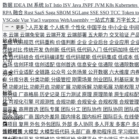
数据
IDEA
IM 系统
IoT
Istio
ISV
Java
JNPF
JVM
K8s
Kubernetes
RPA 融合
Rust
SaaS
Saga
SBOM
SGLang
SSE
SSO
TCC
Token
t
VSCode
Vue
Vue3
vuepress
WebAssembly
一站式方案
万字长文
业务连续
个人开发者
个人练手
个性化
中国平台
中小企业
中
更多
本
云端
云端免安装
云端开发
云端部署
五大能力
交叉验证
产
站点统计
生成
代码规范
代码重构
价值判断
企业
企业后台
企业应用
企
传统对比
传统开发
伪创新
低代码
低代码入门
低代码加持
低
文章
榜
低代码结合
低代码编译型
低代码赋能
低代码集成
低成本
1741
市场
信创环境
信创适配
信创首选
信息安全
信通院
信通院数
流
全行业适配
全链路
公众号
公务场景
公开数据
六大维度
内
分类
存
6
分库分表
分类功能
分级管控
刚需场景
创业团队
利基玩家
砌
功能对比
功能开启
功能扩展
功能拆解
功能拓展
功能权限
标签
商分级
厂商格局
历史记录
压力测试
原理
原理简单
原生成标
1132
化
可视化引擎
可观测性
合规功能
合规安全
合规权限
合规管
用开发
商用首选
团队专属
团队分工
团队协作
团队协同
团队
总字数
国内
国内厂商
国内外差异
国内排名
国内标杆
国际巨头
在线
6,609,519
杂项目
复用
外包
外包团队
外部
多人协同
多人开发
多客户
多
运行时长
性能瓶颈
大模型
大模型低代码
头部厂商
奉劝程序员
学习规划
584
天