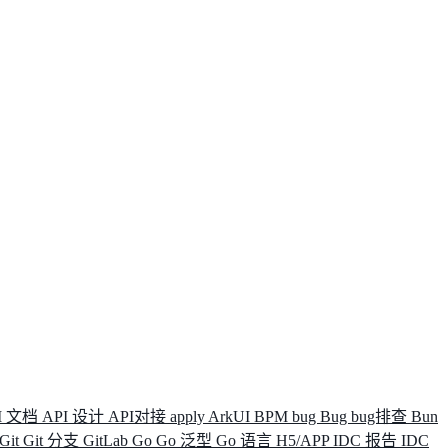
I 文档
API 设计
API对接
apply
ArkUI
BPM
bug
Bug
bug排查
Bun
Git
Git 分支
GitLab
Go
Go 泛型
Go 语言
H5/APP
IDC 报告
IDC