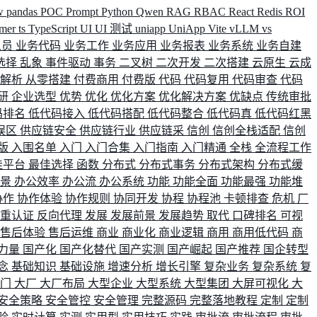
w
pandas
POC
Prompt
Python
Qwen
RAG
RBAC
React
Redis
ROI
rmer
ts
TypeScript
UI
UI 测试
uniapp
UniApp
Vite
vLLM
vs
人员
业务代码
业务工作
业务应用
业务报表
业务系统
业务自建
选择
乱象
事件驱动
事务
二叉树
二次开发
二次搭建
云原生
云成
群解析
从零搭建
付费商用
付费版
代码
代码复用
代码审查
代码
研
企业选型
优势
优化
优化方案
优化解决方案
优缺点
传统审批
码排名
低代码接入
低代码搭配
低代码整合
低代码真
低代码红黑
误区
供应链安全
供应链行业
供应链采
信创
信创全栈适配
信创
版
入围名单
入门
入门合集
入门指南
入门精通
全栈
全流程工作
佳平台
最佳选择
函数
分布式
分布式事务
分布式架构
分布式缓
场景
办公效率
办公流
办公系统
功能
功能全面
功能最强
功能堆
协作
协作体验
协作规则
协同开发
协程
协程池
卡顿排查
危机
厂
双重认证
反向代理
发展
发展前景
发展趋势
取代
口碑排名
可视
售后体验
售后运维
商业
商业化
商业逻辑
商用
商用低代码
商
力量
国产化
国产化替代
国产实测
国产崛起
国产推荐
国企转型
念
基础知识
基础设施
增速分析
增长引擎
复杂业务
复杂系统
复
部门
大厂
大厂布局
大型企业
大型系统
大型集团
大屏可视化
大
安全策略
安全管控
安全管理
完整源码
完整落地教程
定制
定制