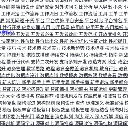
评
实力盘点
实力硬通货
实战
实战教程
实战演练
实战经验
实施经
容器编排
容错设计
密码安全
对外访问
对比分析
导入导出
小众
流
工作流定
工作流异
工作流日
工作流权
工作流版
工具
工单
工
布局
常见问题
干货
平台
平台优势
平台安全
平台对比
平台排名
程
并行开发
应急处理
应用
应用场景
应用库
应用开发
应用模板
Sitemap
开发经验
开发者
开发者必备
开发者效能
开发范式
开放度排名
开
索
快速落地
性价比
性价比出众
性能
性能优化
性能对比
性能提升
批量
技巧
技术
技术债
技术实力
技术新趋势
技术标准
技术栈
技
展性
拖拽开发
拖拽式搭建
持续交付
持续优化
持续迭代
指南
挑
流程
撕开低代码
支持二次开发
支持多端开发
改造方案
政企
政企
提升
教务管理
教学思路
教程
教育全覆盖
教育机构
教育行业
教
据库优化
数据库设计
数据库锁
数据报表
数据权限
数据查看
数据
档
新人培训
新手
新手上手
新手专属
新手指南
新手避坑
新手都
化
智能开发
智能搭建功能
智能编排
智能路由
智能运维
更新管理
术语大全
权威排名
权威推荐
权威机构发布
权威榜单
权威背书
权
构师复盘
架构演进
架构规划
架构设计
查询
标准定义
标准解读
型
模板
模板丰富
模板复用
模板数量
模板管理
模板结合
横向对
测试环境
海外热门
消息推送
消息队列
淘汰
深入
深入拆解
深度
源码剖析
源码学习
源码对比
源码推荐
源码改造
源码结构
源码解