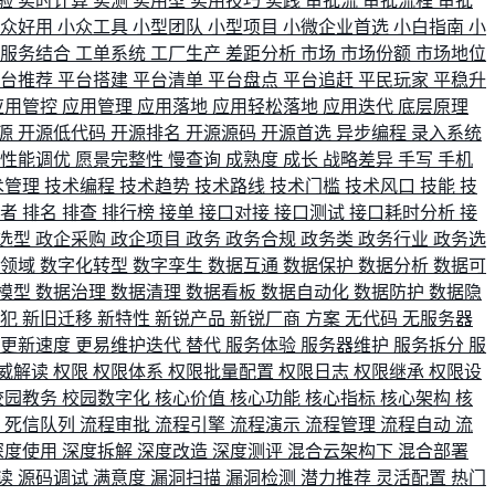
验
实时计算
实测
实用型
实用技巧
实践
审批流
审批流程
审批
小众好用
小众工具
小型团队
小型项目
小微企业首选
小白指南
小
单服务结合
工单系统
工厂生产
差距分析
市场
市场份额
市场地位
平台推荐
平台搭建
平台清单
平台盘点
平台追赶
平民玩家
平稳升
应用管控
应用管理
应用落地
应用轻松落地
应用迭代
底层原理
源
开源低代码
开源排名
开源源码
开源首选
异步编程
录入系统
性能调优
愿景完整性
慢查询
成熟度
成长
战略差异
手写
手机
术管理
技术编程
技术趋势
技术路线
技术门槛
技术风口
技能
技
战者
排名
排查
排行榜
接单
接口对接
接口测试
接口耗时分析
接
选型
政企采购
政企项目
政务
政务合规
政务类
政务行业
政务选
育领域
数字化转型
数字孪生
数据互通
数据保护
数据分析
数据可
模型
数据治理
数据清理
数据看板
数据自动化
数据防护
数据隐
会犯
新旧迁移
新特性
新锐产品
新锐厂商
方案
无代码
无服务器
更新速度
更易维护迭代
替代
服务体验
服务器维护
服务拆分
服
威解读
权限
权限体系
权限批量配置
权限日志
权限继承
权限设
校园教务
校园数字化
核心价值
核心功能
核心指标
核心架构
核
比
死信队列
流程审批
流程引擎
流程演示
流程管理
流程自动
流
深度使用
深度拆解
深度改造
深度测评
混合云架构下
混合部署
读
源码调试
满意度
漏洞扫描
漏洞检测
潜力推荐
灵活配置
热门