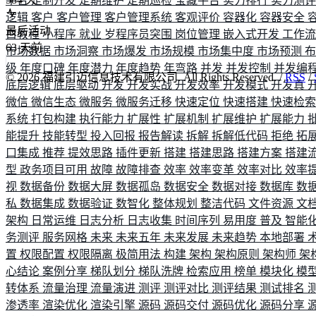
平台
定制开发
定期维护
定期巡检
宝藏平台
实力排行
实力测
逻辑
客户
客户管理
客户管理系统
客观评价
容器化
容器安全
最后活动
白教程
小程序
就业
岁程序员突围
岗位管理
嵌入式开发
工作
63
天前
市场数据
市场洞察
市场爆发
市场规模
市场集中度
市场预测
级
年度口碑
年度潜力
年度趋势
年弯路
并发
并发控制
并发编
©
2026
福建引迈信息技术有限公司. All Rights Reserved. /
RSS
/
底层逻辑
底层驱动
开发
开发实战
开发效率
开发模式
开发真
微信
微信生态
微服务
微服务迁移
快速定位
快速搭建
快速检
系统
打包构建
执行能力
扩展性
扩展机制
扩展维护
扩展能力
能提升
技能转型
投入回报
报告解读
拆解
拆解低代码
拒绝
拓
口集成
推荐
提效思路
插件更新
搭建
搭建思路
搭建方案
搭建
型
政务项目可用
故障
故障排查
效率
效率变革
效率对比
效率
视
数据备份
数据大屏
数据孤岛
数据安全
数据对接
数据库
数
私
数据集成
数据验证
数智化
整体规划
整洁代码
文件资源
文
架构
日常运维
日志分析
日志收集
时间序列
易用度
普及
智能
务测评
服务网格
未来
未来五年
未来发展
未来趋势
本地部署
置
权限配置
权限隔离
极简用法
构建
架构
架构原则
架构师
架
心结论
案例分享
梯队划分
梯队洗牌
检索应用
榜单
模块化
模
转体系
流量治理
流量演进
测评
测评对比
测评结果
测试排名
渗透率
渲染优化
渲染引擎
源码
源码交付
源码优化
源码分享