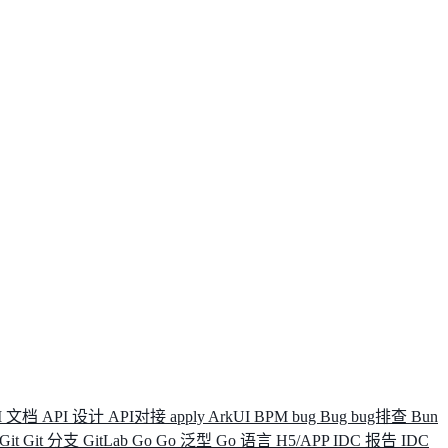
I 文档
API 设计
API对接
apply
ArkUI
BPM
bug
Bug
bug排查
Bun
Git
Git 分支
GitLab
Go
Go 泛型
Go 语言
H5/APP
IDC 报告
IDC