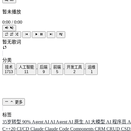
暂未播放
0:00
/
0:00
暂无歌词
分类
技术
人工智能
后端
前端
开发工具
运维
1713
11
9
5
2
1
更多
标签
35岁转型
90%
Agent
AI
AI Agent
AI 原生
AI 大模型
AI 程序员
A
C++20
CI/CD
Claude
Claude Code
Components
CRM
CRUD
CS