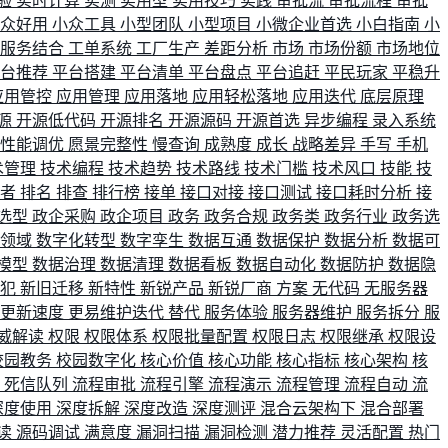
验
实时计算
实测
实用型
实用技巧
实践
审批流
审批流程
审批
小众好用
小众工具
小型团队
小型项目
小微企业首选
小白指南
小
单服务结合
工单系统
工厂生产
差距分析
市场
市场份额
市场地位
平台推荐
平台搭建
平台清单
平台盘点
平台追赶
平民玩家
平稳升
应用管控
应用管理
应用落地
应用轻松落地
应用迭代
底层原理
源
开源低代码
开源排名
开源源码
开源首选
异步编程
录入系统
性能调优
愿景完整性
慢查询
成熟度
成长
战略差异
手写
手机
术管理
技术编程
技术趋势
技术路线
技术门槛
技术风口
技能
技
战者
排名
排查
排行榜
接单
接口对接
接口测试
接口耗时分析
接
选型
政企采购
政企项目
政务
政务合规
政务类
政务行业
政务选
育领域
数字化转型
数字孪生
数据互通
数据保护
数据分析
数据可
模型
数据治理
数据清理
数据看板
数据自动化
数据防护
数据隐
会犯
新旧迁移
新特性
新锐产品
新锐厂商
方案
无代码
无服务器
更新速度
更易维护迭代
替代
服务体验
服务器维护
服务拆分
服
威解读
权限
权限体系
权限批量配置
权限日志
权限继承
权限设
校园教务
校园数字化
核心价值
核心功能
核心指标
核心架构
核
比
死信队列
流程审批
流程引擎
流程演示
流程管理
流程自动
流
深度使用
深度拆解
深度改造
深度测评
混合云架构下
混合部署
读
源码调试
满意度
漏洞扫描
漏洞检测
潜力推荐
灵活配置
热门