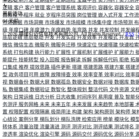
平台
定制开发
定期维护
定期巡检
宝藏平台
实力排行
实力测
逻辑
客户
客户管理
客户管理系统
客观评价
容器化
容器安全
最后活动
白教程
小程序
就业
岁程序员突围
岗位管理
嵌入式开发
工作
64
天前
市场数据
市场洞察
市场爆发
市场规模
市场集中度
市场预测
级
年度口碑
年度潜力
年度趋势
年弯路
并发
并发控制
并发编
©
2026
福建引迈信息技术有限公司. All Rights Reserved. /
RSS
/
底层逻辑
底层驱动
开发
开发实战
开发效率
开发模式
开发真
微信
微信生态
微服务
微服务迁移
快速定位
快速搭建
快速检
系统
打包构建
执行能力
扩展性
扩展机制
扩展维护
扩展能力
能提升
技能转型
投入回报
报告解读
拆解
拆解低代码
拒绝
拓
口集成
推荐
提效思路
插件更新
搭建
搭建思路
搭建方案
搭建
型
政务项目可用
故障
故障排查
效率
效率变革
效率对比
效率
视
数据备份
数据大屏
数据孤岛
数据安全
数据对接
数据库
数
私
数据集成
数据验证
数智化
整体规划
整洁代码
文件资源
文
架构
日常运维
日志分析
日志收集
时间序列
易用度
普及
智能
务测评
服务网格
未来
未来五年
未来发展
未来趋势
本地部署
置
权限配置
权限隔离
极简用法
构建
架构
架构原则
架构师
架
心结论
案例分享
梯队划分
梯队洗牌
检索应用
榜单
模块化
模
转体系
流量治理
流量演进
测评
测评对比
测评结果
测试排名
渗透率
渲染优化
渲染引擎
源码
源码交付
源码优化
源码分享