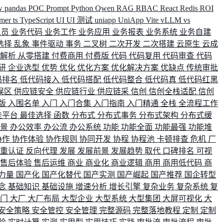
w
pandas
POC
Prompt
Python
Qwen
RAG
RBAC
React
Redis
ROI
rmer
ts
TypeScript
UI
UI 测试
uniapp
UniApp
Vite
vLLM
vs
人员
业务代码
业务工作
业务应用
业务报表
业务系统
业务自建
选择
乱象
事件驱动
事务
二叉树
二次开发
二次搭建
云原生
云成
群解析
从零搭建
付费商用
付费版
代码
代码复用
代码审查
代码
研
企业选型
优势
优化
优化方案
优化解决方案
优缺点
传统审批
码排名
低代码接入
低代码搭配
低代码整合
低代码真
低代码红黑
误区
供应链安全
供应链行业
供应链采
信创
信创全栈适配
信创
版
入围名单
入门
入门合集
入门指南
入门精通
全栈
全流程工作
佳平台
最佳选择
函数
分布式
分布式事务
分布式架构
分布式缓
场景
办公效率
办公流
办公系统
功能
功能全面
功能最强
功能堆
协作
协作体验
协作规则
协同开发
协程
协程池
卡顿排查
危机
厂
双重认证
反向代理
发展
发展前景
发展趋势
取代
口碑排名
可视
售后体验
售后运维
商业
商业化
商业逻辑
商用
商用低代码
商
力量
国产化
国产化替代
国产实测
国产崛起
国产推荐
国企转型
念
基础知识
基础设施
增速分析
增长引擎
复杂业务
复杂系统
复
部门
大厂
大厂布局
大型企业
大型系统
大型集团
大屏可视化
大
安全策略
安全管控
安全管理
完整源码
完整落地教程
定制
定制