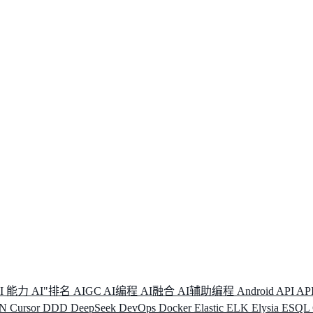
I 能力
AI"排名
AIGC
AI编程
AI融合
AI辅助编程
Android
API
AP
DN
Cursor
DDD
DeepSeek
DevOps
Docker
Elastic
ELK
Elysia
ESQL