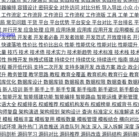
评
实力盘点
实力硬通货
实战
实战教程
实战演练
实战经验
实施经
容器编排
容错设计
密码安全
对外访问
对比分析
导入导出
小众
流
工作流定
工作流异
工作流日
工作流权
工作流版
工具
工单
工
布局
常见问题
干货
平台
平台优势
平台安全
平台对比
平台排名
程
并行开发
应急处理
应用
应用场景
应用库
应用开发
应用模板
Sitemap
开发经验
开发者
开发者必备
开发者效能
开发范式
开放度排名
开
索
快速落地
性价比
性价比出众
性能
性能优化
性能对比
性能提升
批量
技巧
技术
技术债
技术实力
技术新趋势
技术标准
技术栈
技
展性
拖拽开发
拖拽式搭建
持续交付
持续优化
持续迭代
指南
挑
流程
撕开低代码
支持二次开发
支持多端开发
改造方案
政企
政企
提升
教务管理
教学思路
教程
教育全覆盖
教育机构
教育行业
教
据库优化
数据库设计
数据库锁
数据报表
数据权限
数据查看
数据
档
新人培训
新手
新手上手
新手专属
新手指南
新手避坑
新手都
化
智能开发
智能搭建功能
智能编排
智能路由
智能运维
更新管理
术语大全
权威排名
权威推荐
权威机构发布
权威榜单
权威背书
权
构师复盘
架构演进
架构规划
架构设计
查询
标准定义
标准解读
型
模板
模板丰富
模板复用
模板数量
模板管理
模板结合
横向对
测试环境
海外热门
消息推送
消息队列
淘汰
深入
深入拆解
深度
源码剖析
源码学习
源码对比
源码推荐
源码改造
源码结构
源码解