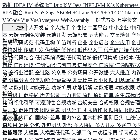
数据
IDEA
IM 系统
IoT
Istio
ISV
Java
JNPF
JVM
K8s
Kubernetes
RPA 融合
Rust
SaaS
Saga
SBOM
SGLang
SSE
SSO
TCC
Token
t
VSCode
Vue
Vue3
vuepress
WebAssembly
一站式方案
万字长文
业务连续
个人开发者
个人练手
个性化
中国平台
中小企业
中
更多
本
云端
云端免安装
云端开发
云端部署
五大能力
交叉验证
产
站点统计
生成
代码规范
代码重构
价值判断
企业
企业后台
企业应用
企
传统对比
传统开发
伪创新
低代码
低代码入门
低代码加持
低
文章
榜
低代码结合
低代码编译型
低代码赋能
低代码集成
低成本
1741
市场
信创环境
信创适配
信创首选
信息安全
信通院
信通院数
流
全行业适配
全链路
公众号
公务场景
公开数据
六大维度
内
分类
存
6
分库分表
分类功能
分级管控
刚需场景
创业团队
利基玩家
砌
功能对比
功能开启
功能扩展
功能拆解
功能拓展
功能权限
标签
商分级
厂商格局
历史记录
压力测试
原理
原理简单
原生成标
1132
化
可视化引擎
可观测性
合规功能
合规安全
合规权限
合规管
用开发
商用首选
团队专属
团队分工
团队协作
团队协同
团队
总字数
国内
国内厂商
国内外差异
国内排名
国内标杆
国际巨头
在线
6,609,519
杂项目
复用
外包
外包团队
外部
多人协同
多人开发
多客户
多
运行时长
性能瓶颈
大模型
大模型低代码
头部厂商
奉劝程序员
学习规划
585
天