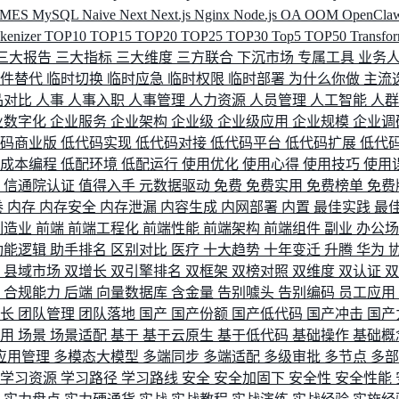
MES
MySQL
Naive
Next
Next.js
Nginx
Node.js
OA
OOM
OpenCla
okenizer
TOP10
TOP15
TOP20
TOP25
TOP30
Top5
TOP50
Transfo
三大报告
三大指标
三大维度
三方联合
下沉市场
专属工具
业务
间件替代
临时切换
临时应急
临时权限
临时部署
为什么你做
主流
品对比
人事
人事入职
人事管理
人力资源
人员管理
人工智能
人
业数字化
企业服务
企业架构
企业级
企业级应用
企业规模
企业调
代码商业版
低代码实现
低代码对接
低代码平台
低代码扩展
低代
低成本编程
低配环境
低配运行
使用优化
使用心得
使用技巧
使用
据
信通院认证
值得入手
元数据驱动
免费
免费实用
免费榜单
免费
卷
内存
内存安全
内存泄漏
内容生成
内网部署
内置
最佳实践
最
制造业
前端
前端工程化
前端性能
前端架构
前端组件
副业
办公
功能逻辑
助手排名
区别对比
医疗
十大趋势
十年变迁
升腾
华为
配
县域市场
双增长
双引擎排名
双框架
双榜对照
双维度
双认证
理
合规能力
后端
向量数据库
含金量
告别噱头
告别编码
员工应用
成长
团队管理
团队落地
国产
国产份额
国产低代码
国产冲击
国产
使用
场景
场景适配
基于
基于云原生
基于低代码
基础操作
基础概
应用管理
多模态大模型
多端同步
多端适配
多级审批
多节点
多
学习资源
学习路径
学习路线
安全
安全加固下
安全性
安全性能