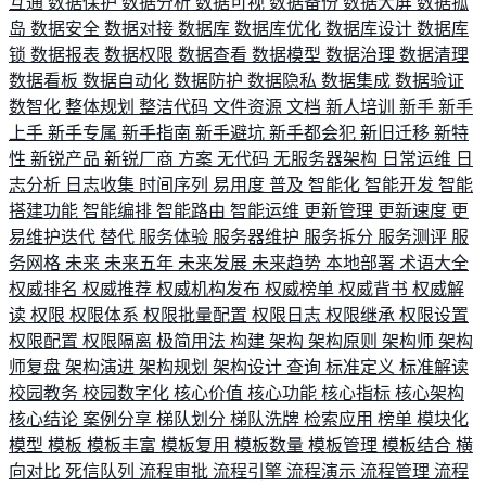
互通
数据保护
数据分析
数据可视
数据备份
数据大屏
数据孤
岛
数据安全
数据对接
数据库
数据库优化
数据库设计
数据库
锁
数据报表
数据权限
数据查看
数据模型
数据治理
数据清理
数据看板
数据自动化
数据防护
数据隐私
数据集成
数据验证
数智化
整体规划
整洁代码
文件资源
文档
新人培训
新手
新手
上手
新手专属
新手指南
新手避坑
新手都会犯
新旧迁移
新特
性
新锐产品
新锐厂商
方案
无代码
无服务器架构
日常运维
日
志分析
日志收集
时间序列
易用度
普及
智能化
智能开发
智能
搭建功能
智能编排
智能路由
智能运维
更新管理
更新速度
更
易维护迭代
替代
服务体验
服务器维护
服务拆分
服务测评
服
务网格
未来
未来五年
未来发展
未来趋势
本地部署
术语大全
权威排名
权威推荐
权威机构发布
权威榜单
权威背书
权威解
读
权限
权限体系
权限批量配置
权限日志
权限继承
权限设置
权限配置
权限隔离
极简用法
构建
架构
架构原则
架构师
架构
师复盘
架构演进
架构规划
架构设计
查询
标准定义
标准解读
校园教务
校园数字化
核心价值
核心功能
核心指标
核心架构
核心结论
案例分享
梯队划分
梯队洗牌
检索应用
榜单
模块化
模型
模板
模板丰富
模板复用
模板数量
模板管理
模板结合
横
向对比
死信队列
流程审批
流程引擎
流程演示
流程管理
流程