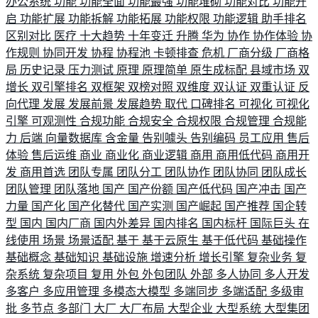
办公系统
功能
功能全面
功能最强
功能堆砌
功能对比
功能开
启
功能扩展
功能拆解
功能拓展
功能权限
功能逻辑
助手排名
区别对比
医疗
十大趋势
十年变迁
升腾
华为
协作
协作体验
协
作规则
协同开发
协程
协程池
卡顿排查
危机
厂商分级
厂商格
局
历史记录
压力测试
原理
原理简单
原生成标配
县域市场
双
增长
双引擎排名
双框架
双榜对照
双维度
双认证
双重认证
反
向代理
发展
发展前景
发展趋势
取代
口碑排名
可视化
可视化
引擎
可观测性
合规功能
合规安全
合规权限
合规管理
合规能
力
后端
向量数据库
含金量
告别噱头
告别编码
员工应用
售后
体验
售后运维
商业
商业化
商业逻辑
商用
商用低代码
商用开
发
商用首选
团队专属
团队分工
团队协作
团队协同
团队成长
团队管理
团队落地
国产
国产份额
国产低代码
国产冲击
国产
力量
国产化
国产化替代
国产实测
国产崛起
国产推荐
国企转
型
国内
国内厂商
国内外差异
国内排名
国内标杆
国际巨头
在
线使用
场景
场景适配
基于
基于云原生
基于低代码
基础操作
基础概念
基础知识
基础设施
增速分析
增长引擎
复杂业务
复
杂系统
复杂项目
复用
外包
外包团队
外部
多人协同
多人开发
多客户
多应用管理
多模态大模型
多端同步
多端适配
多级审
批
多节点
多部门
大厂
大厂布局
大型企业
大型系统
大型集团