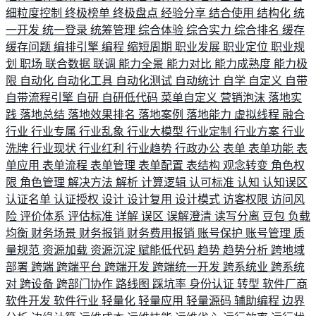
细粒度控制
终极榜单
终极盘点
经验分享
结合使用
结构化
统
一开发
统一登录
统筹管理
综合体验
综合实力
综合排名
缓存
缓存问题
编排引擎
编程
缩短周期
职业发展
职业定位
职业规
划
职场
联合数据
联调
能力全景
能力对比
能力成熟度
能力极
限
自动化
自动化工具
自动化测试
自动统计
自学
自定义
自带
自带流程引擎
自研
自研低代码
菜单自定义
营销泡沫
落地实
践
落地总结
落地效果排名
落地案例
落地能力
虚拟线程
融合
行业
行业专属
行业乱象
行业大模型
行业定制
行业方案
行业
洗牌
行业现状
行业红利
行业趋势
行政办公
表单
表单功能
表
单应用
表单流程
表单管理
表单配置
表结构
观念转变
角色权
限
角色管理
解决方法
解析
计算逻辑
认可标准
认知
认知误区
认证名单
认证授权
设计
设计复用
设计模式
访客权限
访问风
险
评价体系
评估标准
详解
误区
误解澄清
读写分离
豆包
负载
均衡
财务场景
财务报销
财务费用报销
账号保护
账号管理
质
量规范
资源加载
资源沉淀
赋能低代码
趋势
趋势分析
跨地域
部署
跨端
跨端平台
跨端开发
跨端统一开发
跨系统业
跨系统
对
跨设备
跨部门协作
路线图
踩坑率
身份认证
转型
软件厂商
软件开发
软件行业
轻量化
轻量应用
轻量源码
辅助编程
边界