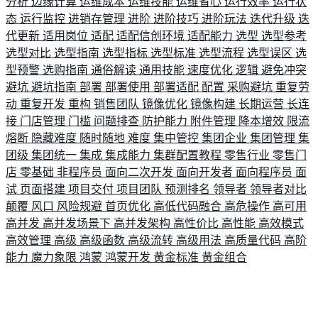
分析
边缘计算
运维成本
运维技能
运维省心
运行效率
运行状
态
运行监控
进销存管理
进阶
进阶技巧
进阶玩法
迭代升级
迭
代更新
适用岗位
适配
适配信创环境
适配能力
选型
选型参考
选型对比
选型指南
选型指标
选型标准
选型流程
选型误区
选
型预警
选购指南
通俗解读
通用技能
速度优化
逻辑
避免冲突
避坑
避坑指南
部署
部署使用
部署适配
配置
采购避坑
重复劳
动
重复开发
重构
销售团队
镜像优化
镜像构建
长期运营
长连
接
门店管理
门槛
问题排查
防护能力
附件管理
降本增效
限流
熔断
隐藏难度
随时随地
难度
集中管控
集团企业
集团管理
集
团级
集团统一
集成
集成能力
集群配置教程
零售行业
零售门
店
零基础
非程序员
面向二次开发
面向开发者
面向程序员
面
试
页面搭建
项目交付
项目团队
预测排名
领导者
领导者对比
颠覆
风口
风险规避
首页优化
高低代码融合
高危操作
高可用
高并发
高并发场景下
高并发架构
高性价比
高性能
高效模式
高效管理
高级
高级函数
高级流转
高级用法
高质量代码
高阶
能力
魔力象限
鸿蒙
鸿蒙开发
黄金标准
黄金组合