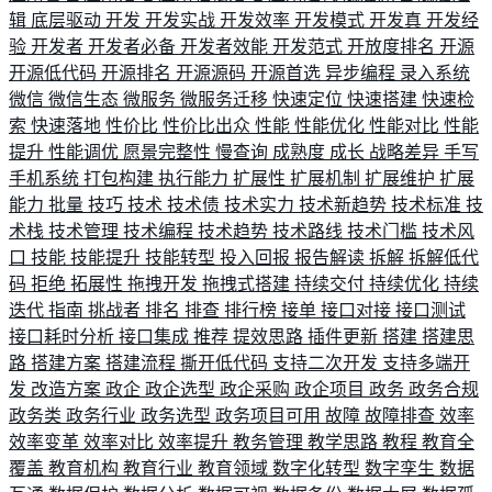
辑
底层驱动
开发
开发实战
开发效率
开发模式
开发真
开发经
验
开发者
开发者必备
开发者效能
开发范式
开放度排名
开源
开源低代码
开源排名
开源源码
开源首选
异步编程
录入系统
微信
微信生态
微服务
微服务迁移
快速定位
快速搭建
快速检
索
快速落地
性价比
性价比出众
性能
性能优化
性能对比
性能
提升
性能调优
愿景完整性
慢查询
成熟度
成长
战略差异
手写
手机系统
打包构建
执行能力
扩展性
扩展机制
扩展维护
扩展
能力
批量
技巧
技术
技术债
技术实力
技术新趋势
技术标准
技
术栈
技术管理
技术编程
技术趋势
技术路线
技术门槛
技术风
口
技能
技能提升
技能转型
投入回报
报告解读
拆解
拆解低代
码
拒绝
拓展性
拖拽开发
拖拽式搭建
持续交付
持续优化
持续
迭代
指南
挑战者
排名
排查
排行榜
接单
接口对接
接口测试
接口耗时分析
接口集成
推荐
提效思路
插件更新
搭建
搭建思
路
搭建方案
搭建流程
撕开低代码
支持二次开发
支持多端开
发
改造方案
政企
政企选型
政企采购
政企项目
政务
政务合规
政务类
政务行业
政务选型
政务项目可用
故障
故障排查
效率
效率变革
效率对比
效率提升
教务管理
教学思路
教程
教育全
覆盖
教育机构
教育行业
教育领域
数字化转型
数字孪生
数据