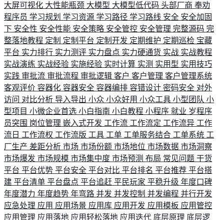
大屏可视化
大性能瓶颈
大模型
大模型低代码
头部厂商
奉劝
程序员
学习规划
学习资源
学习路径
学习路线
安全
安全加固
下
安全性
安全性能
安全策略
安全管控
安全管理
完整源码
完
整落地教程
定制
定制平台
定制开发
定期维护
定期巡检
宝藏
平台
实力排行
实力测评
实力盘点
实力硬通货
实战
实战教程
实战演练
实战经验
实施经验
实时计算
实测
实用型
实用技巧
实践
审批流
审批流程
审批逻辑
客户
客户管理
客户管理系统
客观评价
容器化
容器安全
容器编排
容错设计
密码安全
对外
访问
对比分析
导入导出
小众
小众好用
小众工具
小型团队
小
型项目
小微企业首选
小白指南
小白教程
小程序
就业
岁程序
员突围
岗位管理
嵌入式开发
工作流
工作流定
工作流异
工作
流日
工作流权
工作流版
工具
工单
工单服务结合
工单系统
工
厂生产
差距分析
市场
市场份额
市场地位
市场数据
市场洞察
市场爆发
市场规模
市场集中度
市场预测
布局
常见问题
干货
平台
平台优势
平台安全
平台对比
平台排名
平台推荐
平台搭
建
平台清单
平台盘点
平台追赶
平民玩家
平稳升级
年度口碑
年度潜力
年度趋势
年弯路
并发
并发控制
并发编程
并行开发
应急处理
应用
应用场景
应用库
应用开发
应用模板
应用管控
应用管理
应用落地
应用轻松落地
应用迭代
底层原理
底层逻