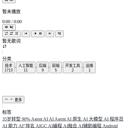
暂未播放
0:00
/
0:00
暂无歌词
分类
技术
人工智能
后端
前端
开发工具
运维
1713
11
9
5
2
1
更多
标签
35岁转型
90%
Agent
AI
AI Agent
AI 原生
AI 大模型
AI 程序员
AI 能力
AI"排名
AIGC
AI编程
AI融合
AI辅助编程
Android