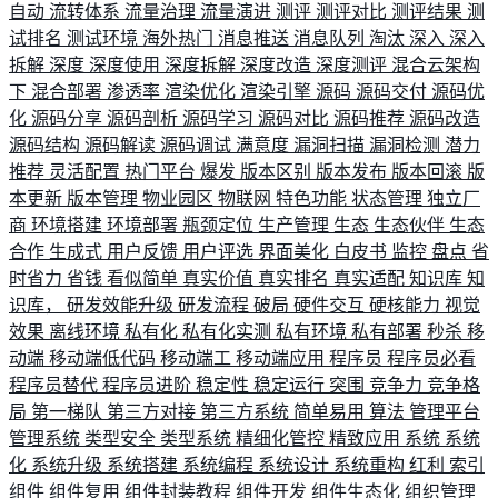
自动
流转体系
流量治理
流量演进
测评
测评对比
测评结果
测
试排名
测试环境
海外热门
消息推送
消息队列
淘汰
深入
深入
拆解
深度
深度使用
深度拆解
深度改造
深度测评
混合云架构
下
混合部署
渗透率
渲染优化
渲染引擎
源码
源码交付
源码优
化
源码分享
源码剖析
源码学习
源码对比
源码推荐
源码改造
源码结构
源码解读
源码调试
满意度
漏洞扫描
漏洞检测
潜力
推荐
灵活配置
热门平台
爆发
版本区别
版本发布
版本回滚
版
本更新
版本管理
物业园区
物联网
特色功能
状态管理
独立厂
商
环境搭建
环境部署
瓶颈定位
生产管理
生态
生态伙伴
生态
合作
生成式
用户反馈
用户评选
界面美化
白皮书
监控
盘点
省
时省力
省钱
看似简单
真实价值
真实排名
真实适配
知识库
知
识库，
研发效能升级
研发流程
破局
硬件交互
硬核能力
视觉
效果
离线环境
私有化
私有化实测
私有环境
私有部署
秒杀
移
动端
移动端低代码
移动端工
移动端应用
程序员
程序员必看
程序员替代
程序员进阶
稳定性
稳定运行
突围
竞争力
竞争格
局
第一梯队
第三方对接
第三方系统
简单易用
算法
管理平台
管理系统
类型安全
类型系统
精细化管控
精致应用
系统
系统
化
系统升级
系统搭建
系统编程
系统设计
系统重构
红利
索引
组件
组件复用
组件封装教程
组件开发
组件生态化
组织管理