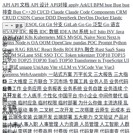
API
API 文档
API 设计
API对接
apply
ArkUI
BPM
bug
Bug
bug
排查
Bun
C++20
CI/CD
Claude
Claude Code
Components
CRM
CRUD
CSDN
Cursor
DDD
DeepSeek
DevOps
Docker
Elastic
ELK
Elysia
ESQL
Git
Git 分支
GitLab
Go
Go 泛型
Go 语言
更多
H5/APP
IDC 报告
IDC 数据
IDEA
IM 系统
IoT
Istio
ISV
Java
JNPF
JVM
K8s
Kubernetes
MES
MySQL
Naive
Next
Next.js
站点统计
Nginx
Node.js
OA
OOM
OpenClaw
pandas
POC
Prompt
Python
Qwen
RAG
RBAC
React
Redis
ROI
RPA 融合
Rust
SaaS
Saga
文章
SBOM
SGLang
SSE
SSO
TCC
Token
tokenizer
TOP10
TOP15
1741
TOP20
TOP25
TOP30
Top5
TOP50
Transformer
ts
TypeScript
UI
UI 测试
uniapp
UniApp
Vite
vLLM
vs
VSCode
Vue
Vue3
分类
vuepress
WebAssembly
一站式方案
万字长文
三大报告
三大指
6
标
三大维度
三方联合
下沉市场
专属工具
业务人员
业务代码
业务工作
业务应用
业务报表
业务系统
业务自建
业务连续
个
标签
1132
人开发者
个人练手
个性化
中国平台
中小企业
中间件替代
临
时切换
临时应急
临时权限
临时部署
为什么你做
主流选择
乱
总字数
象
事件驱动
事务
二叉树
二次开发
二次搭建
云原生
云成本
云
6,609,519
端
云端免安装
云端开发
云端部署
五大能力
交叉验证
产品对
比
人事
人事入职
人事管理
人力资源
人员管理
人工智能
人群
运行时长
解析
从零搭建
付费商用
付费版
代码
代码复用
代码审查
代码
585
天