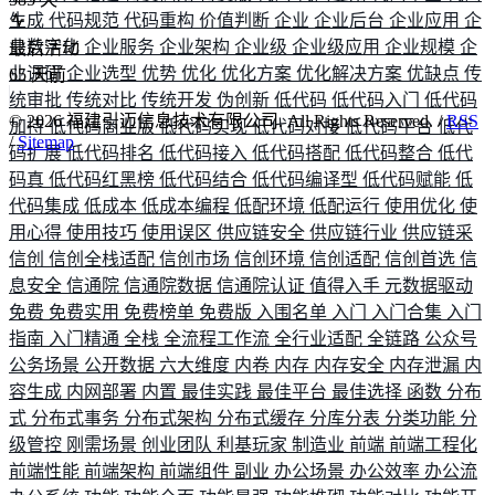
生成
代码规范
代码重构
价值判断
企业
企业后台
企业应用
企
业数字化
企业服务
企业架构
企业级
企业级应用
企业规模
企
最后活动
业调研
企业选型
优势
优化
优化方案
优化解决方案
优缺点
传
65
天前
统审批
传统对比
传统开发
伪创新
低代码
低代码入门
低代码
©
2026
福建引迈信息技术有限公司. All Rights Reserved. /
RSS
加持
低代码商业版
低代码实现
低代码对接
低代码平台
低代
/
Sitemap
码扩展
低代码排名
低代码接入
低代码搭配
低代码整合
低代
码真
低代码红黑榜
低代码结合
低代码编译型
低代码赋能
低
代码集成
低成本
低成本编程
低配环境
低配运行
使用优化
使
用心得
使用技巧
使用误区
供应链安全
供应链行业
供应链采
信创
信创全栈适配
信创市场
信创环境
信创适配
信创首选
信
息安全
信通院
信通院数据
信通院认证
值得入手
元数据驱动
免费
免费实用
免费榜单
免费版
入围名单
入门
入门合集
入门
指南
入门精通
全栈
全流程工作流
全行业适配
全链路
公众号
公务场景
公开数据
六大维度
内卷
内存
内存安全
内存泄漏
内
容生成
内网部署
内置
最佳实践
最佳平台
最佳选择
函数
分布
式
分布式事务
分布式架构
分布式缓存
分库分表
分类功能
分
级管控
刚需场景
创业团队
利基玩家
制造业
前端
前端工程化
前端性能
前端架构
前端组件
副业
办公场景
办公效率
办公流