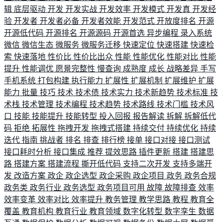
辑
底层驱动
开发
开发实战
开发效率
开发模式
开发真
开发经
验
开发者
开发者必备
开发者效能
开发范式
开放度排名
开源
开源低代码
开源排名
开源源码
开源首选
异步编程
录入系统
微信
微信生态
微服务
微服务迁移
快速定位
快速搭建
快速检
索
快速落地
性价比
性价比出众
性能
性能优化
性能对比
性能
提升
性能调优
愿景完整性
慢查询
成熟度
成长
战略差异
手写
手机系统
打包构建
执行能力
扩展性
扩展机制
扩展维护
扩展
能力
批量
技巧
技术
技术债
技术实力
技术新趋势
技术标准
技
术栈
技术管理
技术编程
技术趋势
技术路线
技术门槛
技术风
口
技能
技能提升
技能转型
投入回报
报告解读
拆解
拆解低代
码
拒绝
拓展性
拖拽开发
拖拽式搭建
持续交付
持续优化
持续
迭代
指南
挑战者
排名
排查
排行榜
接单
接口对接
接口测试
接口耗时分析
接口集成
推荐
提效思路
插件更新
搭建
搭建思
路
搭建方案
搭建流程
撕开低代码
支持二次开发
支持多端开
发
改造方案
政企
政企选型
政企采购
政企项目
政务
政务合规
政务类
政务行业
政务选型
政务项目可用
故障
故障排查
效率
效率变革
效率对比
效率提升
教务管理
教学思路
教程
教育全
覆盖
教育机构
教育行业
教育领域
数字化转型
数字孪生
数据