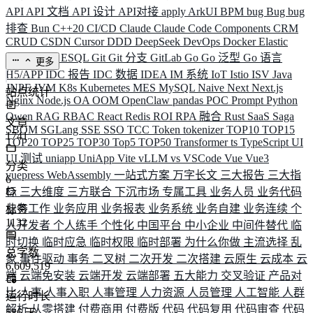
API
API 文档
API 设计
API对接
apply
ArkUI
BPM
bug
Bug
bug
排查
Bun
C++20
CI/CD
Claude
Claude Code
Components
CRM
CRUD
CSDN
Cursor
DDD
DeepSeek
DevOps
Docker
Elastic
ELK
Elysia
ESQL
Git
Git 分支
GitLab
Go
Go 泛型
Go 语言
更多
H5/APP
IDC 报告
IDC 数据
IDEA
IM 系统
IoT
Istio
ISV
Java
JNPF
JVM
K8s
Kubernetes
MES
MySQL
Naive
Next
Next.js
站点统计
Nginx
Node.js
OA
OOM
OpenClaw
pandas
POC
Prompt
Python
Qwen
RAG
RBAC
React
Redis
ROI
RPA 融合
Rust
SaaS
Saga
文章
SBOM
SGLang
SSE
SSO
TCC
Token
tokenizer
TOP10
TOP15
1741
TOP20
TOP25
TOP30
Top5
TOP50
Transformer
ts
TypeScript
UI
UI 测试
uniapp
UniApp
Vite
vLLM
vs
VSCode
Vue
Vue3
分类
vuepress
WebAssembly
一站式方案
万字长文
三大报告
三大指
6
标
三大维度
三方联合
下沉市场
专属工具
业务人员
业务代码
业务工作
业务应用
业务报表
业务系统
业务自建
业务连续
个
标签
1132
人开发者
个人练手
个性化
中国平台
中小企业
中间件替代
临
时切换
临时应急
临时权限
临时部署
为什么你做
主流选择
乱
总字数
象
事件驱动
事务
二叉树
二次开发
二次搭建
云原生
云成本
云
6,609,519
端
云端免安装
云端开发
云端部署
五大能力
交叉验证
产品对
比
人事
人事入职
人事管理
人力资源
人员管理
人工智能
人群
运行时长
解析
从零搭建
付费商用
付费版
代码
代码复用
代码审查
代码
586
天