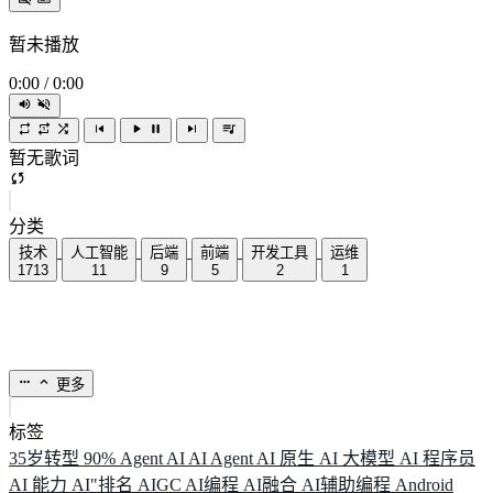
暂未播放
0:00
/
0:00
暂无歌词
分类
技术
人工智能
后端
前端
开发工具
运维
1713
11
9
5
2
1
更多
标签
35岁转型
90%
Agent
AI
AI Agent
AI 原生
AI 大模型
AI 程序员
AI 能力
AI"排名
AIGC
AI编程
AI融合
AI辅助编程
Android