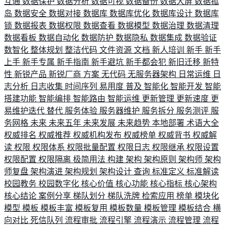
互通
数据保护
数据分析
数据可视
数据备份
数据大屏
数据孤
岛
数据安全
数据对接
数据库
数据库优化
数据库设计
数据库
锁
数据报表
数据权限
数据查看
数据模型
数据治理
数据清理
数据看板
数据自动化
数据防护
数据隐私
数据集成
数据验证
数智化
整体规划
整洁代码
文件资源
文档
新人培训
新手
新手
上手
新手专属
新手指南
新手避坑
新手都会犯
新旧迁移
新特
性
新锐产品
新锐厂商
方案
无代码
无服务器架构
日常运维
日
志分析
日志收集
时间序列
易用度
普及
智能化
智能开发
智能
搭建功能
智能编排
智能路由
智能运维
更新管理
更新速度
更
易维护迭代
替代
服务体验
服务器维护
服务拆分
服务测评
服
务网格
未来
未来五年
未来发展
未来趋势
本地部署
术语大全
权威排名
权威推荐
权威机构发布
权威榜单
权威背书
权威解
读
权限
权限体系
权限批量配置
权限日志
权限继承
权限设置
权限配置
权限隔离
极简用法
构建
架构
架构原则
架构师
架构
师复盘
架构演进
架构规划
架构设计
查询
标准定义
标准解读
校园教务
校园数字化
核心价值
核心功能
核心指标
核心架构
核心结论
案例分享
梯队划分
梯队洗牌
检索应用
榜单
模块化
模型
模板
模板丰富
模板复用
模板数量
模板管理
模板结合
横
向对比
死信队列
流程审批
流程引擎
流程演示
流程管理
流程