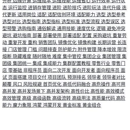
分析
边缘计算
运维成本
运维技能
运维省心
运行效率
运行状
态
运行监控
进销存管理
进阶
进阶技巧
进阶玩法
迭代升级
迭
代更新
适用岗位
适配
适配信创环境
适配能力
选型
选型参考
选型对比
选型指南
选型指标
选型标准
选型流程
选型误区
选
型预警
选购指南
通俗解读
通用技能
速度优化
逻辑
避免冲突
避坑
避坑指南
部署
部署使用
部署适配
配置
采购避坑
重复劳
动
重复开发
重构
销售团队
镜像优化
镜像构建
长期运营
长连
接
门店管理
门槛
问题排查
防护能力
附件管理
降本增效
限流
熔断
隐藏难度
随时随地
难度
集中管控
集团企业
集团管理
集
团级
集团统一
集成
集成能力
集群配置教程
零售行业
零售门
店
零基础
非程序员
面向二次开发
面向开发者
面向程序员
面
试
页面搭建
项目交付
项目团队
预测排名
领导者
领导者对比
颠覆
风口
风险规避
首页优化
高低代码融合
高危操作
高可用
高并发
高并发场景下
高并发架构
高性价比
高性能
高效模式
高效管理
高级
高级函数
高级流转
高级用法
高质量代码
高阶
能力
魔力象限
鸿蒙
鸿蒙开发
黄金标准
黄金组合