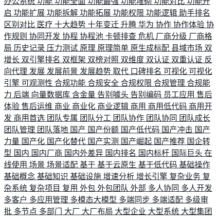
办公系统
功能
功能全面
功能最强
功能堆砌
功能对比
功能开
启
功能扩展
功能拆解
功能拓展
功能权限
功能逻辑
助手排名
区别对比
医疗
十大趋势
十年变迁
升腾
华为
协作
协作体验
协
作规则
协同开发
协程
协程池
卡顿排查
危机
厂商分级
厂商格
局
历史记录
压力测试
原理
原理简单
原生成标配
县域市场
双
增长
双引擎排名
双框架
双榜对照
双维度
双认证
双重认证
反
向代理
发展
发展前景
发展趋势
取代
口碑排名
可视化
可视化
引擎
可观测性
合规功能
合规安全
合规权限
合规管理
合规能
力
后端
向量数据库
含金量
告别噱头
告别编码
员工应用
售后
体验
售后运维
商业
商业化
商业逻辑
商用
商用低代码
商用开
发
商用首选
团队专属
团队分工
团队协作
团队协同
团队成长
团队管理
团队落地
国产
国产份额
国产低代码
国产冲击
国产
力量
国产化
国产化替代
国产实测
国产崛起
国产推荐
国企转
型
国内
国内厂商
国内外差异
国内排名
国内标杆
国际巨头
在
线使用
场景
场景适配
基于
基于云原生
基于低代码
基础操作
基础概念
基础知识
基础设施
增速分析
增长引擎
复杂业务
复
杂系统
复杂项目
复用
外包
外包团队
外部
多人协同
多人开发
多客户
多应用管理
多模态大模型
多端同步
多端适配
多级审
批
多节点
多部门
大厂
大厂布局
大型企业
大型系统
大型集团