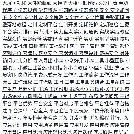
大屏可视化
大性能瓶颈
大模型
大模型低代码
头部厂商
奉劝
程序员
学习规划
学习资源
学习路径
学习路线
安全
安全加固
下
安全性
安全性能
安全策略
安全管控
安全管理
完整源码
完
整落地教程
定制
定制平台
定制开发
定期维护
定期巡检
宝藏
平台
实力排行
实力测评
实力盘点
实力硬通货
实战
实战教程
实战演练
实战经验
实施经验
实时计算
实测
实用型
实用技巧
实践
审批流
审批流程
审批逻辑
客户
客户管理
客户管理系统
客观评价
容器化
容器安全
容器编排
容错设计
密码安全
对外
访问
对比分析
导入导出
小众
小众好用
小众工具
小型团队
小
型项目
小微企业首选
小白指南
小白教程
小程序
就业
岁程序
员突围
岗位管理
嵌入式开发
工作流
工作流定
工作流异
工作
流日
工作流权
工作流版
工具
工单
工单服务结合
工单系统
工
厂生产
差距分析
市场
市场份额
市场地位
市场数据
市场洞察
市场爆发
市场规模
市场集中度
市场预测
布局
常见问题
干货
平台
平台优势
平台安全
平台对比
平台排名
平台推荐
平台搭
建
平台清单
平台盘点
平台追赶
平民玩家
平稳升级
年度口碑
年度潜力
年度趋势
年弯路
并发
并发控制
并发编程
并行开发
应急处理
应用
应用场景
应用库
应用开发
应用模板
应用管控
应用管理
应用落地
应用轻松落地
应用迭代
底层原理
底层逻