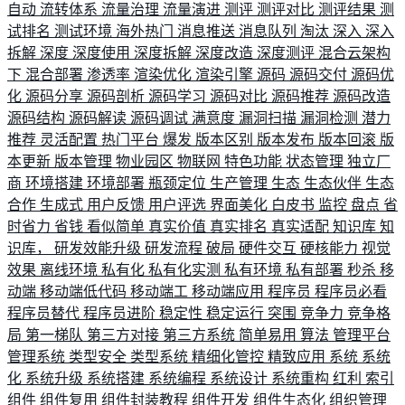
自动
流转体系
流量治理
流量演进
测评
测评对比
测评结果
测
试排名
测试环境
海外热门
消息推送
消息队列
淘汰
深入
深入
拆解
深度
深度使用
深度拆解
深度改造
深度测评
混合云架构
下
混合部署
渗透率
渲染优化
渲染引擎
源码
源码交付
源码优
化
源码分享
源码剖析
源码学习
源码对比
源码推荐
源码改造
源码结构
源码解读
源码调试
满意度
漏洞扫描
漏洞检测
潜力
推荐
灵活配置
热门平台
爆发
版本区别
版本发布
版本回滚
版
本更新
版本管理
物业园区
物联网
特色功能
状态管理
独立厂
商
环境搭建
环境部署
瓶颈定位
生产管理
生态
生态伙伴
生态
合作
生成式
用户反馈
用户评选
界面美化
白皮书
监控
盘点
省
时省力
省钱
看似简单
真实价值
真实排名
真实适配
知识库
知
识库，
研发效能升级
研发流程
破局
硬件交互
硬核能力
视觉
效果
离线环境
私有化
私有化实测
私有环境
私有部署
秒杀
移
动端
移动端低代码
移动端工
移动端应用
程序员
程序员必看
程序员替代
程序员进阶
稳定性
稳定运行
突围
竞争力
竞争格
局
第一梯队
第三方对接
第三方系统
简单易用
算法
管理平台
管理系统
类型安全
类型系统
精细化管控
精致应用
系统
系统
化
系统升级
系统搭建
系统编程
系统设计
系统重构
红利
索引
组件
组件复用
组件封装教程
组件开发
组件生态化
组织管理