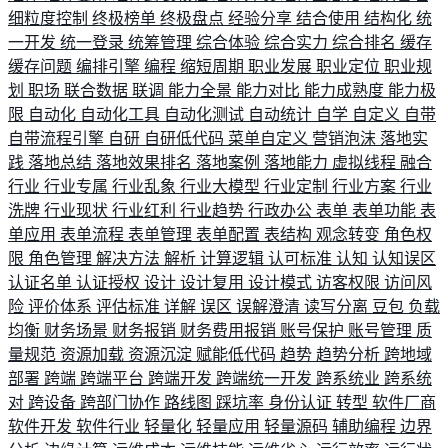
细粒度控制
终极榜单
终极盘点
经验分享
结合使用
结构化
统
一开发
统一登录
统筹管理
综合体验
综合实力
综合排名
缓存
缓存问题
编排引擎
编程
缩短周期
职业发展
职业定位
职业规
划
职场
联合数据
联调
能力全景
能力对比
能力成熟度
能力极
限
自动化
自动化工具
自动化测试
自动统计
自学
自定义
自带
自带流程引擎
自研
自研低代码
菜单自定义
营销泡沫
落地实
践
落地总结
落地效果排名
落地案例
落地能力
虚拟线程
融合
行业
行业专属
行业乱象
行业大模型
行业定制
行业方案
行业
洗牌
行业现状
行业红利
行业趋势
行政办公
表单
表单功能
表
单应用
表单流程
表单管理
表单配置
表结构
观念转变
角色权
限
角色管理
解决方法
解析
计算逻辑
认可标准
认知
认知误区
认证名单
认证授权
设计
设计复用
设计模式
访客权限
访问风
险
评价体系
评估标准
详解
误区
误解澄清
读写分离
豆包
负载
均衡
财务场景
财务报销
财务费用报销
账号保护
账号管理
质
量规范
资源加载
资源沉淀
赋能低代码
趋势
趋势分析
跨地域
部署
跨端
跨端平台
跨端开发
跨端统一开发
跨系统业
跨系统
对
跨设备
跨部门协作
路线图
踩坑率
身份认证
转型
软件厂商
软件开发
软件行业
轻量化
轻量应用
轻量源码
辅助编程
边界