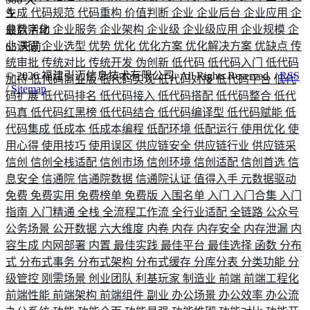
生成
代码规范
代码重构
价值判断
企业
企业后台
企业应用
企
业数字化
企业服务
企业架构
企业级
企业级应用
企业规模
企
最后活动
业调研
企业选型
优势
优化
优化方案
优化解决方案
优缺点
传
65
天前
统审批
传统对比
传统开发
伪创新
低代码
低代码入门
低代码
©
2026
福建引迈信息技术有限公司. All Rights Reserved. /
RSS
加持
低代码商业版
低代码实现
低代码对接
低代码平台
低代
/
Sitemap
码扩展
低代码排名
低代码接入
低代码搭配
低代码整合
低代
码真
低代码红黑榜
低代码结合
低代码编译型
低代码赋能
低
代码集成
低成本
低成本编程
低配环境
低配运行
使用优化
使
用心得
使用技巧
使用误区
供应链安全
供应链行业
供应链采
信创
信创全栈适配
信创市场
信创环境
信创适配
信创首选
信
息安全
信通院
信通院数据
信通院认证
值得入手
元数据驱动
免费
免费实用
免费榜单
免费版
入围名单
入门
入门合集
入门
指南
入门精通
全栈
全流程工作流
全行业适配
全链路
公众号
公务场景
公开数据
六大维度
内卷
内存
内存安全
内存泄漏
内
容生成
内网部署
内置
最佳实践
最佳平台
最佳选择
函数
分布
式
分布式事务
分布式架构
分布式缓存
分库分表
分类功能
分
级管控
刚需场景
创业团队
利基玩家
制造业
前端
前端工程化
前端性能
前端架构
前端组件
副业
办公场景
办公效率
办公流