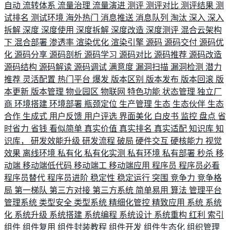
自动
流转体系
流量治理
流量演进
测评
测评对比
测评结果
测
试排名
测试环境
海外热门
消息推送
消息队列
淘汰
深入
深入
拆解
深度
深度使用
深度拆解
深度改造
深度测评
混合云架构
下
混合部署
渗透率
渲染优化
渲染引擎
源码
源码交付
源码优
化
源码分享
源码剖析
源码学习
源码对比
源码推荐
源码改造
源码结构
源码解读
源码调试
满意度
漏洞扫描
漏洞检测
潜力
推荐
灵活配置
热门平台
爆发
版本区别
版本发布
版本回滚
版
本更新
版本管理
物业园区
物联网
特色功能
状态管理
独立厂
商
环境搭建
环境部署
瓶颈定位
生产管理
生态
生态伙伴
生态
合作
生成式
用户反馈
用户评选
界面美化
白皮书
监控
盘点
省
时省力
省钱
看似简单
真实价值
真实排名
真实适配
知识库
知
识库，
研发效能升级
研发流程
破局
硬件交互
硬核能力
视觉
效果
离线环境
私有化
私有化实测
私有环境
私有部署
秒杀
移
动端
移动端低代码
移动端工
移动端应用
程序员
程序员必看
程序员替代
程序员进阶
稳定性
稳定运行
突围
竞争力
竞争格
局
第一梯队
第三方对接
第三方系统
简单易用
算法
管理平台
管理系统
类型安全
类型系统
精细化管控
精致应用
系统
系统
化
系统升级
系统搭建
系统编程
系统设计
系统重构
红利
索引
组件
组件复用
组件封装教程
组件开发
组件生态化
组织管理