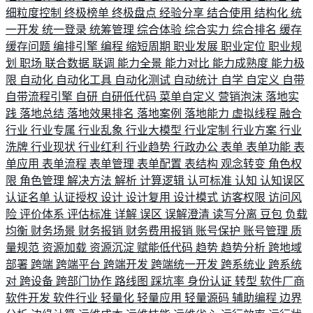
细粒度控制
终极榜单
终极盘点
经验分享
结合使用
结构化
统
一开发
统一登录
统筹管理
综合体验
综合实力
综合排名
缓存
缓存问题
编排引擎
编程
缩短周期
职业发展
职业定位
职业规
划
职场
联合数据
联调
能力全景
能力对比
能力成熟度
能力极
限
自动化
自动化工具
自动化测试
自动统计
自学
自定义
自带
自带流程引擎
自研
自研低代码
菜单自定义
营销泡沫
落地实
践
落地总结
落地效果排名
落地案例
落地能力
虚拟线程
融合
行业
行业专属
行业乱象
行业大模型
行业定制
行业方案
行业
洗牌
行业现状
行业红利
行业趋势
行政办公
表单
表单功能
表
单应用
表单流程
表单管理
表单配置
表结构
观念转变
角色权
限
角色管理
解决方法
解析
计算逻辑
认可标准
认知
认知误区
认证名单
认证授权
设计
设计复用
设计模式
访客权限
访问风
险
评价体系
评估标准
详解
误区
误解澄清
读写分离
豆包
负载
均衡
财务场景
财务报销
财务费用报销
账号保护
账号管理
质
量规范
资源加载
资源沉淀
赋能低代码
趋势
趋势分析
跨地域
部署
跨端
跨端平台
跨端开发
跨端统一开发
跨系统业
跨系统
对
跨设备
跨部门协作
路线图
踩坑率
身份认证
转型
软件厂商
软件开发
软件行业
轻量化
轻量应用
轻量源码
辅助编程
边界