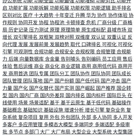
办公系统
功能
功能全面
功能最强
功能堆砌
功能对比
功能开
启
功能扩展
功能拆解
功能拓展
功能权限
功能逻辑
助手排名
区别对比
医疗
十大趋势
十年变迁
升腾
华为
协作
协作体验
协
作规则
协同开发
协程
协程池
卡顿排查
危机
厂商分级
厂商格
局
历史记录
压力测试
原理
原理简单
原生成标配
县域市场
双
增长
双引擎排名
双框架
双榜对照
双维度
双认证
双重认证
反
向代理
发展
发展前景
发展趋势
取代
口碑排名
可视化
可视化
引擎
可观测性
合规功能
合规安全
合规权限
合规管理
合规能
力
后端
向量数据库
含金量
告别噱头
告别编码
员工应用
售后
体验
售后运维
商业
商业化
商业逻辑
商用
商用低代码
商用开
发
商用首选
团队专属
团队分工
团队协作
团队协同
团队成长
团队管理
团队落地
国产
国产份额
国产低代码
国产冲击
国产
力量
国产化
国产化替代
国产实测
国产崛起
国产推荐
国企转
型
国内
国内厂商
国内外差异
国内排名
国内标杆
国际巨头
在
线使用
场景
场景适配
基于
基于云原生
基于低代码
基础操作
基础概念
基础知识
基础设施
增速分析
增长引擎
复杂业务
复
杂系统
复杂项目
复用
外包
外包团队
外部
多人协同
多人开发
多客户
多应用管理
多模态大模型
多端同步
多端适配
多级审
批
多节点
多部门
大厂
大厂布局
大型企业
大型系统
大型集团