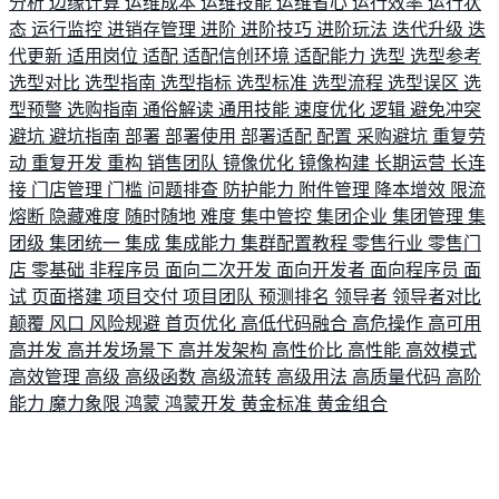
分析
边缘计算
运维成本
运维技能
运维省心
运行效率
运行状
态
运行监控
进销存管理
进阶
进阶技巧
进阶玩法
迭代升级
迭
代更新
适用岗位
适配
适配信创环境
适配能力
选型
选型参考
选型对比
选型指南
选型指标
选型标准
选型流程
选型误区
选
型预警
选购指南
通俗解读
通用技能
速度优化
逻辑
避免冲突
避坑
避坑指南
部署
部署使用
部署适配
配置
采购避坑
重复劳
动
重复开发
重构
销售团队
镜像优化
镜像构建
长期运营
长连
接
门店管理
门槛
问题排查
防护能力
附件管理
降本增效
限流
熔断
隐藏难度
随时随地
难度
集中管控
集团企业
集团管理
集
团级
集团统一
集成
集成能力
集群配置教程
零售行业
零售门
店
零基础
非程序员
面向二次开发
面向开发者
面向程序员
面
试
页面搭建
项目交付
项目团队
预测排名
领导者
领导者对比
颠覆
风口
风险规避
首页优化
高低代码融合
高危操作
高可用
高并发
高并发场景下
高并发架构
高性价比
高性能
高效模式
高效管理
高级
高级函数
高级流转
高级用法
高质量代码
高阶
能力
魔力象限
鸿蒙
鸿蒙开发
黄金标准
黄金组合