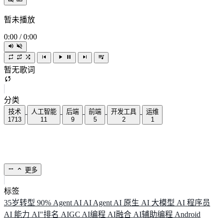
暂未播放
0:00
/
0:00
暂无歌词
分类
技术
人工智能
后端
前端
开发工具
运维
1713
11
9
5
2
1
更多
标签
35岁转型
90%
Agent
AI
AI Agent
AI 原生
AI 大模型
AI 程序员
AI 能力
AI"排名
AIGC
AI编程
AI融合
AI辅助编程
Android