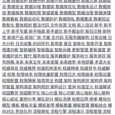
互通
数据保护
数据分析
数据可视
数据备份
数据大屏
数据孤
岛
数据安全
数据对接
数据库
数据库优化
数据库设计
数据库
锁
数据报表
数据权限
数据查看
数据模型
数据治理
数据清理
数据看板
数据自动化
数据防护
数据隐私
数据集成
数据验证
数智化
整体规划
整洁代码
文件资源
文档
新人培训
新手
新手
上手
新手专属
新手指南
新手避坑
新手都会犯
新旧迁移
新特
性
新锐产品
新锐厂商
方案
无代码
无服务器架构
日常运维
日
志分析
日志收集
时间序列
易用度
普及
智能化
智能开发
智能
搭建功能
智能编排
智能路由
智能运维
更新管理
更新速度
更
易维护迭代
替代
服务体验
服务器维护
服务拆分
服务测评
服
务网格
未来
未来五年
未来发展
未来趋势
本地部署
术语大全
权威排名
权威推荐
权威机构发布
权威榜单
权威背书
权威解
读
权限
权限体系
权限批量配置
权限日志
权限继承
权限设置
权限配置
权限隔离
极简用法
构建
架构
架构原则
架构师
架构
师复盘
架构演进
架构规划
架构设计
查询
标准定义
标准解读
校园教务
校园数字化
核心价值
核心功能
核心指标
核心架构
核心结论
案例分享
梯队划分
梯队洗牌
检索应用
榜单
模块化
模型
模板
模板丰富
模板复用
模板数量
模板管理
模板结合
横
向对比
死信队列
流程审批
流程引擎
流程演示
流程管理
流程