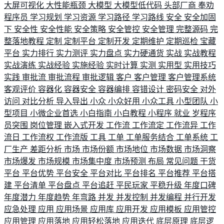
大屏可视化
大性能瓶颈
大模型
大模型低代码
头部厂商
奉劝
程序员
学习规划
学习资源
学习路径
学习路线
安全
安全加固
下
安全性
安全性能
安全策略
安全管控
安全管理
完整源码
完
整落地教程
定制
定制平台
定制开发
定期维护
定期巡检
宝藏
平台
实力排行
实力测评
实力盘点
实力硬通货
实战
实战教程
实战演练
实战经验
实施经验
实时计算
实测
实用型
实用技巧
实践
审批流
审批流程
审批逻辑
客户
客户管理
客户管理系统
客观评价
容器化
容器安全
容器编排
容错设计
密码安全
对外
访问
对比分析
导入导出
小众
小众好用
小众工具
小型团队
小
型项目
小微企业首选
小白指南
小白教程
小程序
就业
岁程序
员突围
岗位管理
嵌入式开发
工作流
工作流定
工作流异
工作
流日
工作流权
工作流版
工具
工单
工单服务结合
工单系统
工
厂生产
差距分析
市场
市场份额
市场地位
市场数据
市场洞察
市场爆发
市场规模
市场集中度
市场预测
布局
常见问题
干货
平台
平台优势
平台安全
平台对比
平台排名
平台推荐
平台搭
建
平台清单
平台盘点
平台追赶
平民玩家
平稳升级
年度口碑
年度潜力
年度趋势
年弯路
并发
并发控制
并发编程
并行开发
应急处理
应用
应用场景
应用库
应用开发
应用模板
应用管控
应用管理
应用落地
应用轻松落地
应用迭代
底层原理
底层逻