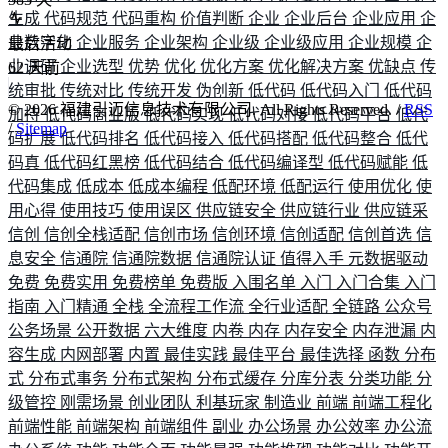
生成
代码规范
代码重构
价值判断
企业
企业后台
企业应用
企
业数字化
企业服务
企业架构
企业级
企业级应用
企业规模
企
最后活动
业调研
企业选型
优势
优化
优化方案
优化解决方案
优缺点
传
62
天前
统审批
传统对比
传统开发
伪创新
低代码
低代码入门
低代码
©
2026
福建引迈信息技术有限公司. All Rights Reserved. /
RSS
加持
低代码商业版
低代码实现
低代码对接
低代码平台
低代
/
Sitemap
码扩展
低代码排名
低代码接入
低代码搭配
低代码整合
低代
码真
低代码红黑榜
低代码结合
低代码编译型
低代码赋能
低
代码集成
低成本
低成本编程
低配环境
低配运行
使用优化
使
用心得
使用技巧
使用误区
供应链安全
供应链行业
供应链采
信创
信创全栈适配
信创市场
信创环境
信创适配
信创首选
信
息安全
信通院
信通院数据
信通院认证
值得入手
元数据驱动
免费
免费实用
免费榜单
免费版
入围名单
入门
入门合集
入门
指南
入门精通
全栈
全流程工作流
全行业适配
全链路
公众号
公务场景
公开数据
六大维度
内卷
内存
内存安全
内存泄漏
内
容生成
内网部署
内置
最佳实践
最佳平台
最佳选择
函数
分布
式
分布式事务
分布式架构
分布式缓存
分库分表
分类功能
分
级管控
刚需场景
创业团队
利基玩家
制造业
前端
前端工程化
前端性能
前端架构
前端组件
副业
办公场景
办公效率
办公流