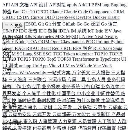
API
API 文档
API 设计
API对接
apply
ArkUI
BPM
bug
Bug
bug
排查
Bun
C++20
CI/CD
Claude
Claude Code
Components
CRM
CRUD
CSDN
Cursor
DDD
DeepSeek
DevOps
Docker
Elastic
ELK
Elysia
ESQL
Git
Git 分支
GitLab
Go
Go 泛型
Go 语言
更多
H5/APP
IDC 报告
IDC 数据
IDEA
IM 系统
IoT
Istio
ISV
Java
JNPF
JVM
K8s
Kubernetes
MES
MySQL
Naive
Next
Next.js
站点统计
Nginx
Node.js
OA
OOM
OpenClaw
pandas
POC
Prompt
Python
Qwen
RAG
RBAC
React
Redis
ROI
RPA 融合
Rust
SaaS
Saga
文章
SBOM
SGLang
SSE
SSO
TCC
Token
tokenizer
TOP10
TOP15
1741
TOP20
TOP25
TOP30
Top5
TOP50
Transformer
ts
TypeScript
UI
UI 测试
uniapp
UniApp
Vite
vLLM
vs
VSCode
Vue
Vue3
分类
vuepress
WebAssembly
一站式方案
万字长文
三大报告
三大指
6
标
三大维度
三方联合
下沉市场
专属工具
业务人员
业务代码
业务工作
业务应用
业务报表
业务系统
业务自建
业务连续
个
标签
1132
人开发者
个人练手
个性化
中国平台
中小企业
中间件替代
临
时切换
临时应急
临时权限
临时部署
为什么你做
主流选择
乱
总字数
象
事件驱动
事务
二叉树
二次开发
二次搭建
云原生
云成本
云
6,609,519
端
云端免安装
云端开发
云端部署
五大能力
交叉验证
产品对
比
人事
人事入职
人事管理
人力资源
人员管理
人工智能
人群
运行时长
解析
从零搭建
付费商用
付费版
代码
代码复用
代码审查
代码
583
天