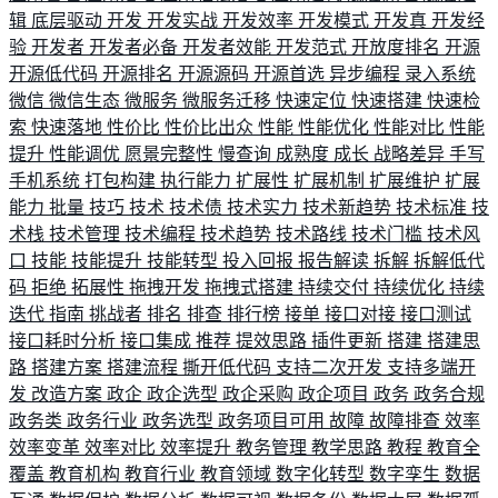
辑
底层驱动
开发
开发实战
开发效率
开发模式
开发真
开发经
验
开发者
开发者必备
开发者效能
开发范式
开放度排名
开源
开源低代码
开源排名
开源源码
开源首选
异步编程
录入系统
微信
微信生态
微服务
微服务迁移
快速定位
快速搭建
快速检
索
快速落地
性价比
性价比出众
性能
性能优化
性能对比
性能
提升
性能调优
愿景完整性
慢查询
成熟度
成长
战略差异
手写
手机系统
打包构建
执行能力
扩展性
扩展机制
扩展维护
扩展
能力
批量
技巧
技术
技术债
技术实力
技术新趋势
技术标准
技
术栈
技术管理
技术编程
技术趋势
技术路线
技术门槛
技术风
口
技能
技能提升
技能转型
投入回报
报告解读
拆解
拆解低代
码
拒绝
拓展性
拖拽开发
拖拽式搭建
持续交付
持续优化
持续
迭代
指南
挑战者
排名
排查
排行榜
接单
接口对接
接口测试
接口耗时分析
接口集成
推荐
提效思路
插件更新
搭建
搭建思
路
搭建方案
搭建流程
撕开低代码
支持二次开发
支持多端开
发
改造方案
政企
政企选型
政企采购
政企项目
政务
政务合规
政务类
政务行业
政务选型
政务项目可用
故障
故障排查
效率
效率变革
效率对比
效率提升
教务管理
教学思路
教程
教育全
覆盖
教育机构
教育行业
教育领域
数字化转型
数字孪生
数据