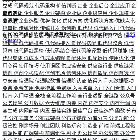
生成
代码规范
代码重构
价值判断
企业
企业后台
企业应用
企
业数字化
企业服务
企业架构
企业级
企业级应用
企业规模
企
最后活动
业调研
企业选型
优势
优化
优化方案
优化解决方案
优缺点
传
62
天前
统审批
传统对比
传统开发
伪创新
低代码
低代码入门
低代码
©
2026
福建引迈信息技术有限公司. All Rights Reserved. /
RSS
加持
低代码商业版
低代码实现
低代码对接
低代码平台
低代
/
Sitemap
码扩展
低代码排名
低代码接入
低代码搭配
低代码整合
低代
码真
低代码红黑榜
低代码结合
低代码编译型
低代码赋能
低
代码集成
低成本
低成本编程
低配环境
低配运行
使用优化
使
用心得
使用技巧
使用误区
供应链安全
供应链行业
供应链采
信创
信创全栈适配
信创市场
信创环境
信创适配
信创首选
信
息安全
信通院
信通院数据
信通院认证
值得入手
元数据驱动
免费
免费实用
免费榜单
免费版
入围名单
入门
入门合集
入门
指南
入门精通
全栈
全流程工作流
全行业适配
全链路
公众号
公务场景
公开数据
六大维度
内卷
内存
内存安全
内存泄漏
内
容生成
内网部署
内置
最佳实践
最佳平台
最佳选择
函数
分布
式
分布式事务
分布式架构
分布式缓存
分库分表
分类功能
分
级管控
刚需场景
创业团队
利基玩家
制造业
前端
前端工程化
前端性能
前端架构
前端组件
副业
办公场景
办公效率
办公流