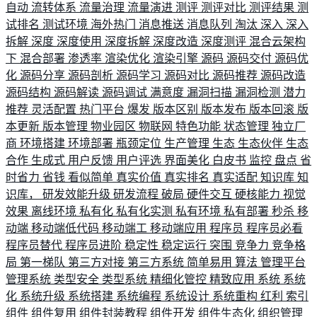
自动
流转体系
流量治理
流量演进
测评
测评对比
测评结果
测
试排名
测试环境
海外热门
消息推送
消息队列
淘汰
深入
深入
拆解
深度
深度使用
深度拆解
深度改造
深度测评
混合云架构
下
混合部署
渗透率
渲染优化
渲染引擎
源码
源码交付
源码优
化
源码分享
源码剖析
源码学习
源码对比
源码推荐
源码改造
源码结构
源码解读
源码调试
满意度
漏洞扫描
漏洞检测
潜力
推荐
灵活配置
热门平台
爆发
版本区别
版本发布
版本回滚
版
本更新
版本管理
物业园区
物联网
特色功能
状态管理
独立厂
商
环境搭建
环境部署
瓶颈定位
生产管理
生态
生态伙伴
生态
合作
生成式
用户反馈
用户评选
界面美化
白皮书
监控
盘点
省
时省力
省钱
看似简单
真实价值
真实排名
真实适配
知识库
知
识库，
研发效能升级
研发流程
破局
硬件交互
硬核能力
视觉
效果
离线环境
私有化
私有化实测
私有环境
私有部署
秒杀
移
动端
移动端低代码
移动端工
移动端应用
程序员
程序员必看
程序员替代
程序员进阶
稳定性
稳定运行
突围
竞争力
竞争格
局
第一梯队
第三方对接
第三方系统
简单易用
算法
管理平台
管理系统
类型安全
类型系统
精细化管控
精致应用
系统
系统
化
系统升级
系统搭建
系统编程
系统设计
系统重构
红利
索引
组件
组件复用
组件封装教程
组件开发
组件生态化
组织管理