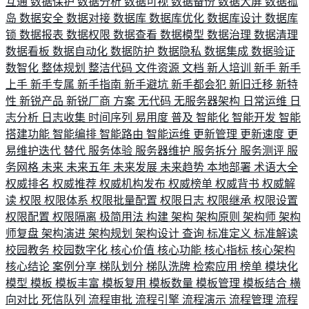
互通
数据保护
数据分析
数据可视
数据备份
数据大屏
数据孤
岛
数据安全
数据对接
数据库
数据库优化
数据库设计
数据库
锁
数据报表
数据权限
数据查看
数据模型
数据治理
数据清理
数据看板
数据自动化
数据防护
数据隐私
数据集成
数据验证
数智化
整体规划
整洁代码
文件资源
文档
新人培训
新手
新手
上手
新手专属
新手指南
新手避坑
新手都会犯
新旧迁移
新特
性
新锐产品
新锐厂商
方案
无代码
无服务器架构
日常运维
日
志分析
日志收集
时间序列
易用度
普及
智能化
智能开发
智能
搭建功能
智能编排
智能路由
智能运维
更新管理
更新速度
更
易维护迭代
替代
服务体验
服务器维护
服务拆分
服务测评
服
务网格
未来
未来五年
未来发展
未来趋势
本地部署
术语大全
权威排名
权威推荐
权威机构发布
权威榜单
权威背书
权威解
读
权限
权限体系
权限批量配置
权限日志
权限继承
权限设置
权限配置
权限隔离
极简用法
构建
架构
架构原则
架构师
架构
师复盘
架构演进
架构规划
架构设计
查询
标准定义
标准解读
校园教务
校园数字化
核心价值
核心功能
核心指标
核心架构
核心结论
案例分享
梯队划分
梯队洗牌
检索应用
榜单
模块化
模型
模板
模板丰富
模板复用
模板数量
模板管理
模板结合
横
向对比
死信队列
流程审批
流程引擎
流程演示
流程管理
流程