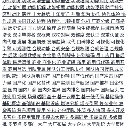
办公系统
功能
功能全面
功能最强
功能堆砌
功能对比
功能开
启
功能扩展
功能拆解
功能拓展
功能权限
功能逻辑
助手排名
区别对比
医疗
十大趋势
十年变迁
升腾
华为
协作
协作体验
协
作规则
协同开发
协程
协程池
卡顿排查
危机
厂商分级
厂商格
局
历史记录
压力测试
原理
原理简单
原生成标配
县域市场
双
增长
双引擎排名
双框架
双榜对照
双维度
双认证
双重认证
反
向代理
发展
发展前景
发展趋势
取代
口碑排名
可视化
可视化
引擎
可观测性
合规功能
合规安全
合规权限
合规管理
合规能
力
后端
向量数据库
含金量
告别噱头
告别编码
员工应用
售后
体验
售后运维
商业
商业化
商业逻辑
商用
商用低代码
商用开
发
商用首选
团队专属
团队分工
团队协作
团队协同
团队成长
团队管理
团队落地
国产
国产份额
国产低代码
国产冲击
国产
力量
国产化
国产化替代
国产实测
国产崛起
国产推荐
国企转
型
国内
国内厂商
国内外差异
国内排名
国内标杆
国际巨头
在
线使用
场景
场景适配
基于
基于云原生
基于低代码
基础操作
基础概念
基础知识
基础设施
增速分析
增长引擎
复杂业务
复
杂系统
复杂项目
复用
外包
外包团队
外部
多人协同
多人开发
多客户
多应用管理
多模态大模型
多端同步
多端适配
多级审
批
多节点
多部门
大厂
大厂布局
大型企业
大型系统
大型集团