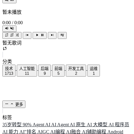
暂未播放
0:00
/
0:00
暂无歌词
分类
技术
人工智能
后端
前端
开发工具
运维
1713
11
9
5
2
1
更多
标签
35岁转型
90%
Agent
AI
AI Agent
AI 原生
AI 大模型
AI 程序员
AI 能力
AI"排名
AIGC
AI编程
AI融合
AI辅助编程
Android