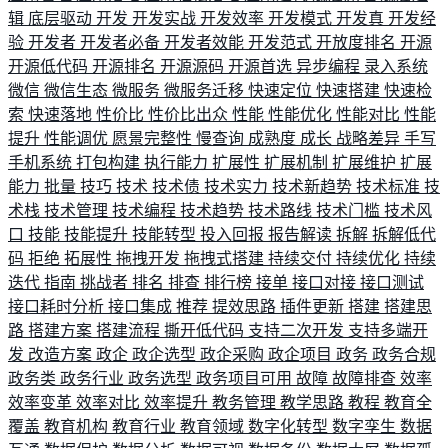
辑
底层驱动
开发
开发实战
开发效率
开发模式
开发真
开发经
验
开发者
开发者必备
开发者效能
开发范式
开放度排名
开源
开源低代码
开源排名
开源源码
开源首选
异步编程
录入系统
微信
微信生态
微服务
微服务迁移
快速定位
快速搭建
快速检
索
快速落地
性价比
性价比出众
性能
性能优化
性能对比
性能
提升
性能调优
愿景完整性
慢查询
成熟度
成长
战略差异
手写
手机系统
打包构建
执行能力
扩展性
扩展机制
扩展维护
扩展
能力
批量
技巧
技术
技术债
技术实力
技术新趋势
技术标准
技
术栈
技术管理
技术编程
技术趋势
技术路线
技术门槛
技术风
口
技能
技能提升
技能转型
投入回报
报告解读
拆解
拆解低代
码
拒绝
拓展性
拖拽开发
拖拽式搭建
持续交付
持续优化
持续
迭代
指南
挑战者
排名
排查
排行榜
接单
接口对接
接口测试
接口耗时分析
接口集成
推荐
提效思路
插件更新
搭建
搭建思
路
搭建方案
搭建流程
撕开低代码
支持二次开发
支持多端开
发
改造方案
政企
政企选型
政企采购
政企项目
政务
政务合规
政务类
政务行业
政务选型
政务项目可用
故障
故障排查
效率
效率变革
效率对比
效率提升
教务管理
教学思路
教程
教育全
覆盖
教育机构
教育行业
教育领域
数字化转型
数字孪生
数据