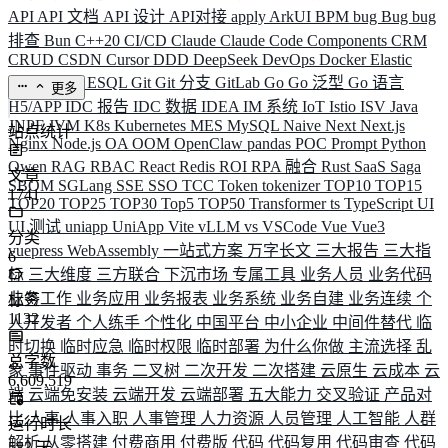
API
API 文档
API 设计
API对接
apply
ArkUI
BPM
bug
Bug
bug
排查
Bun
C++20
CI/CD
Claude
Claude Code
Components
CRM
CRUD
CSDN
Cursor
DDD
DeepSeek
DevOps
Docker
Elastic
ELK
Elysia
ESQL
Git
Git 分支
GitLab
Go
Go 泛型
Go 语言
更多
H5/APP
IDC 报告
IDC 数据
IDEA
IM 系统
IoT
Istio
ISV
Java
JNPF
JVM
K8s
Kubernetes
MES
MySQL
Naive
Next
Next.js
站点统计
Nginx
Node.js
OA
OOM
OpenClaw
pandas
POC
Prompt
Python
Qwen
RAG
RBAC
React
Redis
ROI
RPA 融合
Rust
SaaS
Saga
文章
SBOM
SGLang
SSE
SSO
TCC
Token
tokenizer
TOP10
TOP15
1741
TOP20
TOP25
TOP30
Top5
TOP50
Transformer
ts
TypeScript
UI
UI 测试
uniapp
UniApp
Vite
vLLM
vs
VSCode
Vue
Vue3
分类
vuepress
WebAssembly
一站式方案
万字长文
三大报告
三大指
6
标
三大维度
三方联合
下沉市场
专属工具
业务人员
业务代码
业务工作
业务应用
业务报表
业务系统
业务自建
业务连续
个
标签
1132
人开发者
个人练手
个性化
中国平台
中小企业
中间件替代
临
时切换
临时应急
临时权限
临时部署
为什么你做
主流选择
乱
总字数
象
事件驱动
事务
二叉树
二次开发
二次搭建
云原生
云成本
云
6,609,519
端
云端免安装
云端开发
云端部署
五大能力
交叉验证
产品对
比
人事
人事入职
人事管理
人力资源
人员管理
人工智能
人群
运行时长
解析
从零搭建
付费商用
付费版
代码
代码复用
代码审查
代码
583
天