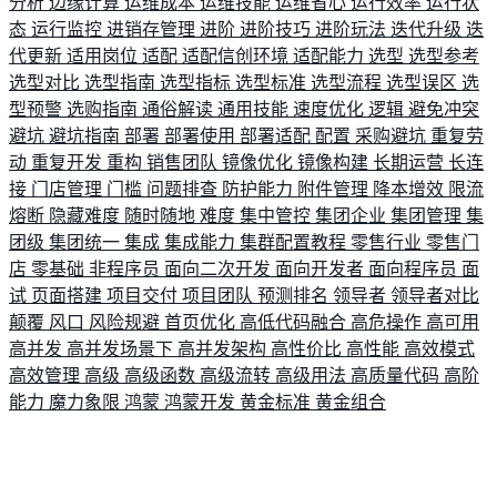
分析
边缘计算
运维成本
运维技能
运维省心
运行效率
运行状
态
运行监控
进销存管理
进阶
进阶技巧
进阶玩法
迭代升级
迭
代更新
适用岗位
适配
适配信创环境
适配能力
选型
选型参考
选型对比
选型指南
选型指标
选型标准
选型流程
选型误区
选
型预警
选购指南
通俗解读
通用技能
速度优化
逻辑
避免冲突
避坑
避坑指南
部署
部署使用
部署适配
配置
采购避坑
重复劳
动
重复开发
重构
销售团队
镜像优化
镜像构建
长期运营
长连
接
门店管理
门槛
问题排查
防护能力
附件管理
降本增效
限流
熔断
隐藏难度
随时随地
难度
集中管控
集团企业
集团管理
集
团级
集团统一
集成
集成能力
集群配置教程
零售行业
零售门
店
零基础
非程序员
面向二次开发
面向开发者
面向程序员
面
试
页面搭建
项目交付
项目团队
预测排名
领导者
领导者对比
颠覆
风口
风险规避
首页优化
高低代码融合
高危操作
高可用
高并发
高并发场景下
高并发架构
高性价比
高性能
高效模式
高效管理
高级
高级函数
高级流转
高级用法
高质量代码
高阶
能力
魔力象限
鸿蒙
鸿蒙开发
黄金标准
黄金组合