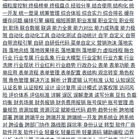
细粒度控制
终极榜单
终极盘点
经验分享
结合使用
结构化
统
一开发
统一登录
统筹管理
综合体验
综合实力
综合排名
缓存
缓存问题
编排引擎
编程
缩短周期
职业发展
职业定位
职业规
划
职场
联合数据
联调
能力全景
能力对比
能力成熟度
能力极
限
自动化
自动化工具
自动化测试
自动统计
自学
自定义
自带
自带流程引擎
自研
自研低代码
菜单自定义
营销泡沫
落地实
践
落地总结
落地效果排名
落地案例
落地能力
虚拟线程
融合
行业
行业专属
行业乱象
行业大模型
行业定制
行业方案
行业
洗牌
行业现状
行业红利
行业趋势
行政办公
表单
表单功能
表
单应用
表单流程
表单管理
表单配置
表结构
观念转变
角色权
限
角色管理
解决方法
解析
计算逻辑
认可标准
认知
认知误区
认证名单
认证授权
设计
设计复用
设计模式
访客权限
访问风
险
评价体系
评估标准
详解
误区
误解澄清
读写分离
豆包
负载
均衡
财务场景
财务报销
财务费用报销
账号保护
账号管理
质
量规范
资源加载
资源沉淀
赋能低代码
趋势
趋势分析
跨地域
部署
跨端
跨端平台
跨端开发
跨端统一开发
跨系统业
跨系统
对
跨设备
跨部门协作
路线图
踩坑率
身份认证
转型
软件厂商
软件开发
软件行业
轻量化
轻量应用
轻量源码
辅助编程
边界