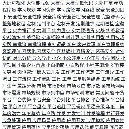
大屏可视化
大性能瓶颈
大模型
大模型低代码
头部厂商
奉劝
程序员
学习规划
学习资源
学习路径
学习路线
安全
安全加固
下
安全性
安全性能
安全策略
安全管控
安全管理
完整源码
完
整落地教程
定制
定制平台
定制开发
定期维护
定期巡检
宝藏
平台
实力排行
实力测评
实力盘点
实力硬通货
实战
实战教程
实战演练
实战经验
实施经验
实时计算
实测
实用型
实用技巧
实践
审批流
审批流程
审批逻辑
客户
客户管理
客户管理系统
客观评价
容器化
容器安全
容器编排
容错设计
密码安全
对外
访问
对比分析
导入导出
小众
小众好用
小众工具
小型团队
小
型项目
小微企业首选
小白指南
小白教程
小程序
就业
岁程序
员突围
岗位管理
嵌入式开发
工作流
工作流定
工作流异
工作
流日
工作流权
工作流版
工具
工单
工单服务结合
工单系统
工
厂生产
差距分析
市场
市场份额
市场地位
市场数据
市场洞察
市场爆发
市场规模
市场集中度
市场预测
布局
常见问题
干货
平台
平台优势
平台安全
平台对比
平台排名
平台推荐
平台搭
建
平台清单
平台盘点
平台追赶
平民玩家
平稳升级
年度口碑
年度潜力
年度趋势
年弯路
并发
并发控制
并发编程
并行开发
应急处理
应用
应用场景
应用库
应用开发
应用模板
应用管控
应用管理
应用落地
应用轻松落地
应用迭代
底层原理
底层逻