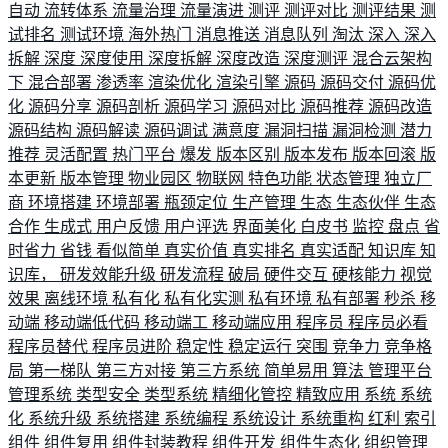
自动
流转体系
流量治理
流量演进
测评
测评对比
测评结果
测
试排名
测试环境
海外热门
消息推送
消息队列
淘汰
深入
深入
拆解
深度
深度使用
深度拆解
深度改造
深度测评
混合云架构
下
混合部署
渗透率
渲染优化
渲染引擎
源码
源码交付
源码优
化
源码分享
源码剖析
源码学习
源码对比
源码推荐
源码改造
源码结构
源码解读
源码调试
满意度
漏洞扫描
漏洞检测
潜力
推荐
灵活配置
热门平台
爆发
版本区别
版本发布
版本回滚
版
本更新
版本管理
物业园区
物联网
特色功能
状态管理
独立厂
商
环境搭建
环境部署
瓶颈定位
生产管理
生态
生态伙伴
生态
合作
生成式
用户反馈
用户评选
界面美化
白皮书
监控
盘点
省
时省力
省钱
看似简单
真实价值
真实排名
真实适配
知识库
知
识库，
研发效能升级
研发流程
破局
硬件交互
硬核能力
视觉
效果
离线环境
私有化
私有化实测
私有环境
私有部署
秒杀
移
动端
移动端低代码
移动端工
移动端应用
程序员
程序员必看
程序员替代
程序员进阶
稳定性
稳定运行
突围
竞争力
竞争格
局
第一梯队
第三方对接
第三方系统
简单易用
算法
管理平台
管理系统
类型安全
类型系统
精细化管控
精致应用
系统
系统
化
系统升级
系统搭建
系统编程
系统设计
系统重构
红利
索引
组件
组件复用
组件封装教程
组件开发
组件生态化
组织管理