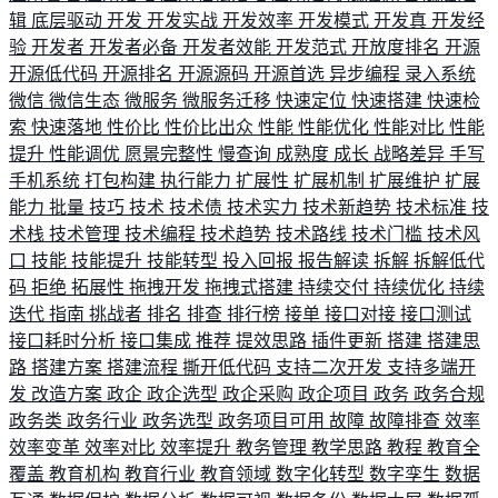
辑
底层驱动
开发
开发实战
开发效率
开发模式
开发真
开发经
验
开发者
开发者必备
开发者效能
开发范式
开放度排名
开源
开源低代码
开源排名
开源源码
开源首选
异步编程
录入系统
微信
微信生态
微服务
微服务迁移
快速定位
快速搭建
快速检
索
快速落地
性价比
性价比出众
性能
性能优化
性能对比
性能
提升
性能调优
愿景完整性
慢查询
成熟度
成长
战略差异
手写
手机系统
打包构建
执行能力
扩展性
扩展机制
扩展维护
扩展
能力
批量
技巧
技术
技术债
技术实力
技术新趋势
技术标准
技
术栈
技术管理
技术编程
技术趋势
技术路线
技术门槛
技术风
口
技能
技能提升
技能转型
投入回报
报告解读
拆解
拆解低代
码
拒绝
拓展性
拖拽开发
拖拽式搭建
持续交付
持续优化
持续
迭代
指南
挑战者
排名
排查
排行榜
接单
接口对接
接口测试
接口耗时分析
接口集成
推荐
提效思路
插件更新
搭建
搭建思
路
搭建方案
搭建流程
撕开低代码
支持二次开发
支持多端开
发
改造方案
政企
政企选型
政企采购
政企项目
政务
政务合规
政务类
政务行业
政务选型
政务项目可用
故障
故障排查
效率
效率变革
效率对比
效率提升
教务管理
教学思路
教程
教育全
覆盖
教育机构
教育行业
教育领域
数字化转型
数字孪生
数据