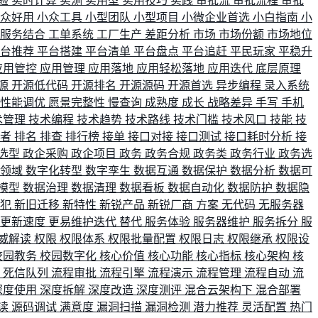
验
实时计算
实测
实用型
实用技巧
实践
审批流
审批流程
审批
小众好用
小众工具
小型团队
小型项目
小微企业首选
小白指南
小
单服务结合
工单系统
工厂生产
差距分析
市场
市场份额
市场地位
平台推荐
平台搭建
平台清单
平台盘点
平台追赶
平民玩家
平稳升
应用管控
应用管理
应用落地
应用轻松落地
应用迭代
底层原理
源
开源低代码
开源排名
开源源码
开源首选
异步编程
录入系统
性能调优
愿景完整性
慢查询
成熟度
成长
战略差异
手写
手机
术管理
技术编程
技术趋势
技术路线
技术门槛
技术风口
技能
技
战者
排名
排查
排行榜
接单
接口对接
接口测试
接口耗时分析
接
选型
政企采购
政企项目
政务
政务合规
政务类
政务行业
政务选
育领域
数字化转型
数字孪生
数据互通
数据保护
数据分析
数据可
模型
数据治理
数据清理
数据看板
数据自动化
数据防护
数据隐
会犯
新旧迁移
新特性
新锐产品
新锐厂商
方案
无代码
无服务器
更新速度
更易维护迭代
替代
服务体验
服务器维护
服务拆分
服
威解读
权限
权限体系
权限批量配置
权限日志
权限继承
权限设
校园教务
校园数字化
核心价值
核心功能
核心指标
核心架构
核
比
死信队列
流程审批
流程引擎
流程演示
流程管理
流程自动
流
深度使用
深度拆解
深度改造
深度测评
混合云架构下
混合部署
读
源码调试
满意度
漏洞扫描
漏洞检测
潜力推荐
灵活配置
热门