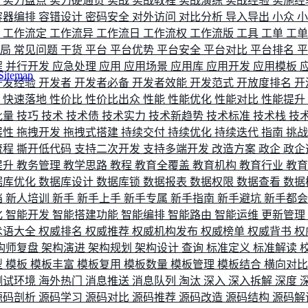
评
实力盘点
实力硬通货
实战
实战教程
实战演练
实战经验
实施经
容器编排
容错设计
密码安全
对外访问
对比分析
导入导出
小众
流
工作流定
工作流异
工作流日
工作流权
工作流版
工具
工单
工
布局
常见问题
干货
平台
平台优势
平台安全
平台对比
平台排名
程
并行开发
应急处理
应用
应用场景
应用库
应用开发
应用模板
Sitemap
开发经验
开发者
开发者必备
开发者效能
开发范式
开放度排名
开
索
快速落地
性价比
性价比出众
性能
性能优化
性能对比
性能提升
批量
技巧
技术
技术债
技术实力
技术新趋势
技术标准
技术栈
技
展性
拖拽开发
拖拽式搭建
持续交付
持续优化
持续迭代
指南
挑
流程
撕开低代码
支持二次开发
支持多端开发
改造方案
政企
政企
提升
教务管理
教学思路
教程
教育全覆盖
教育机构
教育行业
教
据库优化
数据库设计
数据库锁
数据报表
数据权限
数据查看
数据
档
新人培训
新手
新手上手
新手专属
新手指南
新手避坑
新手都
化
智能开发
智能搭建功能
智能编排
智能路由
智能运维
更新管理
术语大全
权威排名
权威推荐
权威机构发布
权威榜单
权威背书
权
构师复盘
架构演进
架构规划
架构设计
查询
标准定义
标准解读
型
模板
模板丰富
模板复用
模板数量
模板管理
模板结合
横向对
测试环境
海外热门
消息推送
消息队列
淘汰
深入
深入拆解
深度
源码剖析
源码学习
源码对比
源码推荐
源码改造
源码结构
源码解