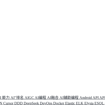
I 能力
AI"排名
AIGC
AI编程
AI融合
AI辅助编程
Android
API
AP
DN
Cursor
DDD
DeepSeek
DevOps
Docker
Elastic
ELK
Elysia
ESQL