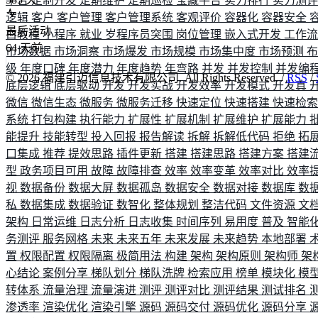
平台
定制开发
定期维护
定期巡检
宝藏平台
实力排行
实力测
逻辑
客户
客户管理
客户管理系统
客观评价
容器化
容器安全
最后活动
白教程
小程序
就业
岁程序员突围
岗位管理
嵌入式开发
工作
64
天前
市场数据
市场洞察
市场爆发
市场规模
市场集中度
市场预测
级
年度口碑
年度潜力
年度趋势
年弯路
并发
并发控制
并发编
©
2026
福建引迈信息技术有限公司. All Rights Reserved. /
RSS
/
底层逻辑
底层驱动
开发
开发实战
开发效率
开发模式
开发真
微信
微信生态
微服务
微服务迁移
快速定位
快速搭建
快速检
系统
打包构建
执行能力
扩展性
扩展机制
扩展维护
扩展能力
能提升
技能转型
投入回报
报告解读
拆解
拆解低代码
拒绝
拓
口集成
推荐
提效思路
插件更新
搭建
搭建思路
搭建方案
搭建
型
政务项目可用
故障
故障排查
效率
效率变革
效率对比
效率
视
数据备份
数据大屏
数据孤岛
数据安全
数据对接
数据库
数
私
数据集成
数据验证
数智化
整体规划
整洁代码
文件资源
文
架构
日常运维
日志分析
日志收集
时间序列
易用度
普及
智能
务测评
服务网格
未来
未来五年
未来发展
未来趋势
本地部署
置
权限配置
权限隔离
极简用法
构建
架构
架构原则
架构师
架
心结论
案例分享
梯队划分
梯队洗牌
检索应用
榜单
模块化
模
转体系
流量治理
流量演进
测评
测评对比
测评结果
测试排名
渗透率
渲染优化
渲染引擎
源码
源码交付
源码优化
源码分享