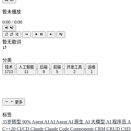
暂未播放
0:00
/
0:00
暂无歌词
分类
技术
人工智能
后端
前端
开发工具
运维
1713
11
9
5
2
1
更多
标签
35岁转型
90%
Agent
AI
AI Agent
AI 原生
AI 大模型
AI 程序员
A
C++20
CI/CD
Claude
Claude Code
Components
CRM
CRUD
CS