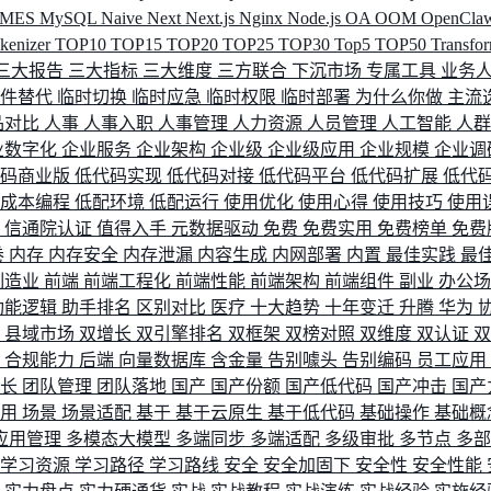
MES
MySQL
Naive
Next
Next.js
Nginx
Node.js
OA
OOM
OpenCla
okenizer
TOP10
TOP15
TOP20
TOP25
TOP30
Top5
TOP50
Transfo
三大报告
三大指标
三大维度
三方联合
下沉市场
专属工具
业务
间件替代
临时切换
临时应急
临时权限
临时部署
为什么你做
主流
品对比
人事
人事入职
人事管理
人力资源
人员管理
人工智能
人
业数字化
企业服务
企业架构
企业级
企业级应用
企业规模
企业调
代码商业版
低代码实现
低代码对接
低代码平台
低代码扩展
低代
低成本编程
低配环境
低配运行
使用优化
使用心得
使用技巧
使用
据
信通院认证
值得入手
元数据驱动
免费
免费实用
免费榜单
免费
卷
内存
内存安全
内存泄漏
内容生成
内网部署
内置
最佳实践
最
制造业
前端
前端工程化
前端性能
前端架构
前端组件
副业
办公
功能逻辑
助手排名
区别对比
医疗
十大趋势
十年变迁
升腾
华为
配
县域市场
双增长
双引擎排名
双框架
双榜对照
双维度
双认证
理
合规能力
后端
向量数据库
含金量
告别噱头
告别编码
员工应用
成长
团队管理
团队落地
国产
国产份额
国产低代码
国产冲击
国产
使用
场景
场景适配
基于
基于云原生
基于低代码
基础操作
基础概
应用管理
多模态大模型
多端同步
多端适配
多级审批
多节点
多
学习资源
学习路径
学习路线
安全
安全加固下
安全性
安全性能