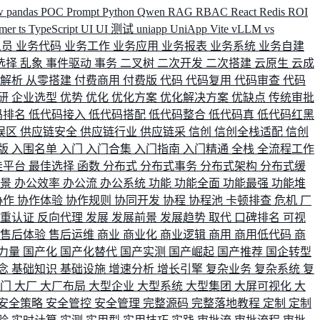
w
pandas
POC
Prompt
Python
Qwen
RAG
RBAC
React
Redis
ROI
rmer
ts
TypeScript
UI
UI 测试
uniapp
UniApp
Vite
vLLM
vs
人员
业务代码
业务工作
业务应用
业务报表
业务系统
业务自建
选择
乱象
事件驱动
事务
二叉树
二次开发
二次搭建
云原生
云成
群解析
从零搭建
付费商用
付费版
代码
代码复用
代码审查
代码
研
企业选型
优势
优化
优化方案
优化解决方案
优缺点
传统审批
码排名
低代码接入
低代码搭配
低代码整合
低代码真
低代码红黑
误区
供应链安全
供应链行业
供应链采
信创
信创全栈适配
信创
版
入围名单
入门
入门合集
入门指南
入门精通
全栈
全流程工作
佳平台
最佳选择
函数
分布式
分布式事务
分布式架构
分布式缓
场景
办公效率
办公流
办公系统
功能
功能全面
功能最强
功能堆
协作
协作体验
协作规则
协同开发
协程
协程池
卡顿排查
危机
厂
双重认证
反向代理
发展
发展前景
发展趋势
取代
口碑排名
可视
售后体验
售后运维
商业
商业化
商业逻辑
商用
商用低代码
商
力量
国产化
国产化替代
国产实测
国产崛起
国产推荐
国企转型
念
基础知识
基础设施
增速分析
增长引擎
复杂业务
复杂系统
复
部门
大厂
大厂布局
大型企业
大型系统
大型集团
大屏可视化
大
安全策略
安全管控
安全管理
完整源码
完整落地教程
定制
定制