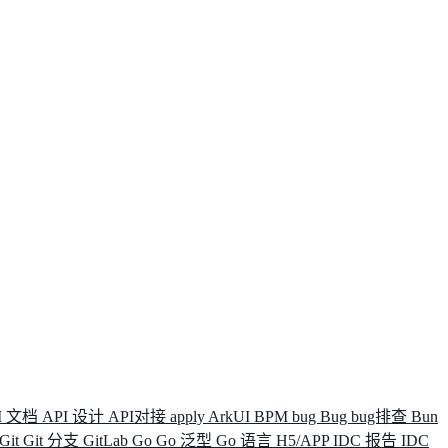
I 文档
API 设计
API对接
apply
ArkUI
BPM
bug
Bug
bug排查
Bun
Git
Git 分支
GitLab
Go
Go 泛型
Go 语言
H5/APP
IDC 报告
IDC