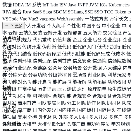
数据
IDEA
IM 系统
IoT
Istio
ISV
Java
JNPF
JVM
K8s
Kubernetes
RPA 融合
Rust
SaaS
Saga
SBOM
SGLang
SSE
SSO
TCC
Token
t
VSCode
Vue
Vue3
vuepress
WebAssembly
一站式方案
万字长文
业务连续
个人开发者
个人练手
个性化
中国平台
中小企业
中
更多
本
云端
云端免安装
云端开发
云端部署
五大能力
交叉验证
产
站点统计
生成
代码规范
代码重构
价值判断
企业
企业后台
企业应用
企
传统对比
传统开发
伪创新
低代码
低代码入门
低代码加持
低
文章
榜
低代码结合
低代码编译型
低代码赋能
低代码集成
低成本
1741
市场
信创环境
信创适配
信创首选
信息安全
信通院
信通院数
流
全行业适配
全链路
公众号
公务场景
公开数据
六大维度
内
分类
存
6
分库分表
分类功能
分级管控
刚需场景
创业团队
利基玩家
砌
功能对比
功能开启
功能扩展
功能拆解
功能拓展
功能权限
标签
商分级
厂商格局
历史记录
压力测试
原理
原理简单
原生成标
1132
化
可视化引擎
可观测性
合规功能
合规安全
合规权限
合规管
用开发
商用首选
团队专属
团队分工
团队协作
团队协同
团队
总字数
国内
国内厂商
国内外差异
国内排名
国内标杆
国际巨头
在线
6,609,519
杂项目
复用
外包
外包团队
外部
多人协同
多人开发
多客户
多
运行时长
性能瓶颈
大模型
大模型低代码
头部厂商
奉劝程序员
学习规划
585
天