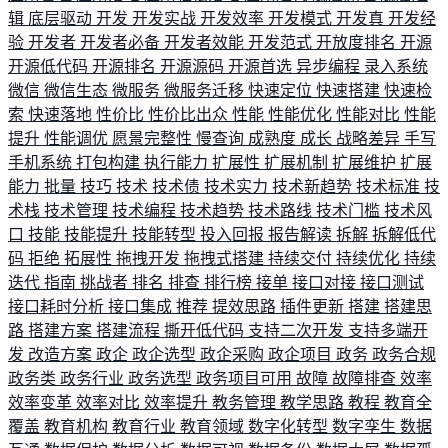
辑
底层驱动
开发
开发实战
开发效率
开发模式
开发真
开发经
验
开发者
开发者必备
开发者效能
开发范式
开放度排名
开源
开源低代码
开源排名
开源源码
开源首选
异步编程
录入系统
微信
微信生态
微服务
微服务迁移
快速定位
快速搭建
快速检
索
快速落地
性价比
性价比出众
性能
性能优化
性能对比
性能
提升
性能调优
愿景完整性
慢查询
成熟度
成长
战略差异
手写
手机系统
打包构建
执行能力
扩展性
扩展机制
扩展维护
扩展
能力
批量
技巧
技术
技术债
技术实力
技术新趋势
技术标准
技
术栈
技术管理
技术编程
技术趋势
技术路线
技术门槛
技术风
口
技能
技能提升
技能转型
投入回报
报告解读
拆解
拆解低代
码
拒绝
拓展性
拖拽开发
拖拽式搭建
持续交付
持续优化
持续
迭代
指南
挑战者
排名
排查
排行榜
接单
接口对接
接口测试
接口耗时分析
接口集成
推荐
提效思路
插件更新
搭建
搭建思
路
搭建方案
搭建流程
撕开低代码
支持二次开发
支持多端开
发
改造方案
政企
政企选型
政企采购
政企项目
政务
政务合规
政务类
政务行业
政务选型
政务项目可用
故障
故障排查
效率
效率变革
效率对比
效率提升
教务管理
教学思路
教程
教育全
覆盖
教育机构
教育行业
教育领域
数字化转型
数字孪生
数据