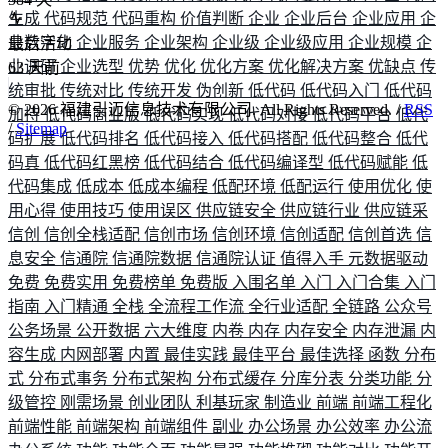
生成
代码规范
代码重构
价值判断
企业
企业后台
企业应用
企
业数字化
企业服务
企业架构
企业级
企业级应用
企业规模
企
最后活动
业调研
企业选型
优势
优化
优化方案
优化解决方案
优缺点
传
63
天前
统审批
传统对比
传统开发
伪创新
低代码
低代码入门
低代码
©
2026
福建引迈信息技术有限公司. All Rights Reserved. /
RSS
加持
低代码商业版
低代码实现
低代码对接
低代码平台
低代
/
Sitemap
码扩展
低代码排名
低代码接入
低代码搭配
低代码整合
低代
码真
低代码红黑榜
低代码结合
低代码编译型
低代码赋能
低
代码集成
低成本
低成本编程
低配环境
低配运行
使用优化
使
用心得
使用技巧
使用误区
供应链安全
供应链行业
供应链采
信创
信创全栈适配
信创市场
信创环境
信创适配
信创首选
信
息安全
信通院
信通院数据
信通院认证
值得入手
元数据驱动
免费
免费实用
免费榜单
免费版
入围名单
入门
入门合集
入门
指南
入门精通
全栈
全流程工作流
全行业适配
全链路
公众号
公务场景
公开数据
六大维度
内卷
内存
内存安全
内存泄漏
内
容生成
内网部署
内置
最佳实践
最佳平台
最佳选择
函数
分布
式
分布式事务
分布式架构
分布式缓存
分库分表
分类功能
分
级管控
刚需场景
创业团队
利基玩家
制造业
前端
前端工程化
前端性能
前端架构
前端组件
副业
办公场景
办公效率
办公流