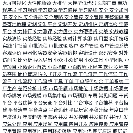
大屏可视化
大性能瓶颈
大模型
大模型低代码
头部厂商
奉劝
程序员
学习规划
学习资源
学习路径
学习路线
安全
安全加固
下
安全性
安全性能
安全策略
安全管控
安全管理
完整源码
完
整落地教程
定制
定制平台
定制开发
定期维护
定期巡检
宝藏
平台
实力排行
实力测评
实力盘点
实力硬通货
实战
实战教程
实战演练
实战经验
实施经验
实时计算
实测
实用型
实用技巧
实践
审批流
审批流程
审批逻辑
客户
客户管理
客户管理系统
客观评价
容器化
容器安全
容器编排
容错设计
密码安全
对外
访问
对比分析
导入导出
小众
小众好用
小众工具
小型团队
小
型项目
小微企业首选
小白指南
小白教程
小程序
就业
岁程序
员突围
岗位管理
嵌入式开发
工作流
工作流定
工作流异
工作
流日
工作流权
工作流版
工具
工单
工单服务结合
工单系统
工
厂生产
差距分析
市场
市场份额
市场地位
市场数据
市场洞察
市场爆发
市场规模
市场集中度
市场预测
布局
常见问题
干货
平台
平台优势
平台安全
平台对比
平台排名
平台推荐
平台搭
建
平台清单
平台盘点
平台追赶
平民玩家
平稳升级
年度口碑
年度潜力
年度趋势
年弯路
并发
并发控制
并发编程
并行开发
应急处理
应用
应用场景
应用库
应用开发
应用模板
应用管控
应用管理
应用落地
应用轻松落地
应用迭代
底层原理
底层逻