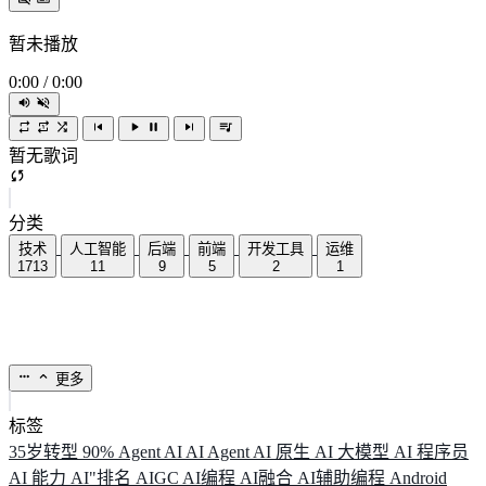
暂未播放
0:00
/
0:00
暂无歌词
分类
技术
人工智能
后端
前端
开发工具
运维
1713
11
9
5
2
1
更多
标签
35岁转型
90%
Agent
AI
AI Agent
AI 原生
AI 大模型
AI 程序员
AI 能力
AI"排名
AIGC
AI编程
AI融合
AI辅助编程
Android