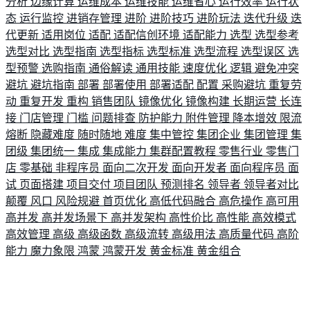
分析
边缘计算
运维成本
运维技能
运维省心
运行效率
运行状
态
运行监控
进销存管理
进阶
进阶技巧
进阶玩法
迭代升级
迭
代更新
适用岗位
适配
适配信创环境
适配能力
选型
选型参考
选型对比
选型指南
选型指标
选型标准
选型流程
选型误区
选
型预警
选购指南
通俗解读
通用技能
速度优化
逻辑
避免冲突
避坑
避坑指南
部署
部署使用
部署适配
配置
采购避坑
重复劳
动
重复开发
重构
销售团队
镜像优化
镜像构建
长期运营
长连
接
门店管理
门槛
问题排查
防护能力
附件管理
降本增效
限流
熔断
隐藏难度
随时随地
难度
集中管控
集团企业
集团管理
集
团级
集团统一
集成
集成能力
集群配置教程
零售行业
零售门
店
零基础
非程序员
面向二次开发
面向开发者
面向程序员
面
试
页面搭建
项目交付
项目团队
预测排名
领导者
领导者对比
颠覆
风口
风险规避
首页优化
高低代码融合
高危操作
高可用
高并发
高并发场景下
高并发架构
高性价比
高性能
高效模式
高效管理
高级
高级函数
高级流转
高级用法
高质量代码
高阶
能力
魔力象限
鸿蒙
鸿蒙开发
黄金标准
黄金组合