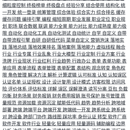
细粒度控制
终极榜单
终极盘点
经验分享
结合使用
结构化
统
一开发
统一登录
统筹管理
综合体验
综合实力
综合排名
缓存
缓存问题
编排引擎
编程
缩短周期
职业发展
职业定位
职业规
划
职场
联合数据
联调
能力全景
能力对比
能力成熟度
能力极
限
自动化
自动化工具
自动化测试
自动统计
自学
自定义
自带
自带流程引擎
自研
自研低代码
菜单自定义
营销泡沫
落地实
践
落地总结
落地效果排名
落地案例
落地能力
虚拟线程
融合
行业
行业专属
行业乱象
行业大模型
行业定制
行业方案
行业
洗牌
行业现状
行业红利
行业趋势
行政办公
表单
表单功能
表
单应用
表单流程
表单管理
表单配置
表结构
观念转变
角色权
限
角色管理
解决方法
解析
计算逻辑
认可标准
认知
认知误区
认证名单
认证授权
设计
设计复用
设计模式
访客权限
访问风
险
评价体系
评估标准
详解
误区
误解澄清
读写分离
豆包
负载
均衡
财务场景
财务报销
财务费用报销
账号保护
账号管理
质
量规范
资源加载
资源沉淀
赋能低代码
趋势
趋势分析
跨地域
部署
跨端
跨端平台
跨端开发
跨端统一开发
跨系统业
跨系统
对
跨设备
跨部门协作
路线图
踩坑率
身份认证
转型
软件厂商
软件开发
软件行业
轻量化
轻量应用
轻量源码
辅助编程
边界