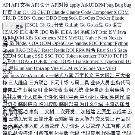
API
API 文档
API 设计
API对接
apply
ArkUI
BPM
bug
Bug
bug
排查
Bun
C++20
CI/CD
Claude
Claude Code
Components
CRM
CRUD
CSDN
Cursor
DDD
DeepSeek
DevOps
Docker
Elastic
ELK
Elysia
ESQL
Git
Git 分支
GitLab
Go
Go 泛型
Go 语言
更多
H5/APP
IDC 报告
IDC 数据
IDEA
IM 系统
IoT
Istio
ISV
Java
JNPF
JVM
K8s
Kubernetes
MES
MySQL
Naive
Next
Next.js
站点统计
Nginx
Node.js
OA
OOM
OpenClaw
pandas
POC
Prompt
Python
Qwen
RAG
RBAC
React
Redis
ROI
RPA 融合
Rust
SaaS
Saga
文章
SBOM
SGLang
SSE
SSO
TCC
Token
tokenizer
TOP10
TOP15
1741
TOP20
TOP25
TOP30
Top5
TOP50
Transformer
ts
TypeScript
UI
UI 测试
uniapp
UniApp
Vite
vLLM
vs
VSCode
Vue
Vue3
分类
vuepress
WebAssembly
一站式方案
万字长文
三大报告
三大指
6
标
三大维度
三方联合
下沉市场
专属工具
业务人员
业务代码
业务工作
业务应用
业务报表
业务系统
业务自建
业务连续
个
标签
1132
人开发者
个人练手
个性化
中国平台
中小企业
中间件替代
临
时切换
临时应急
临时权限
临时部署
为什么你做
主流选择
乱
总字数
象
事件驱动
事务
二叉树
二次开发
二次搭建
云原生
云成本
云
6,609,519
端
云端免安装
云端开发
云端部署
五大能力
交叉验证
产品对
比
人事
人事入职
人事管理
人力资源
人员管理
人工智能
人群
运行时长
解析
从零搭建
付费商用
付费版
代码
代码复用
代码审查
代码
584
天