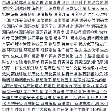
自动
流转体系
流量治理
流量演进
测评
测评对比
测评结果
测
试排名
测试环境
海外热门
消息推送
消息队列
淘汰
深入
深入
拆解
深度
深度使用
深度拆解
深度改造
深度测评
混合云架构
下
混合部署
渗透率
渲染优化
渲染引擎
源码
源码交付
源码优
化
源码分享
源码剖析
源码学习
源码对比
源码推荐
源码改造
源码结构
源码解读
源码调试
满意度
漏洞扫描
漏洞检测
潜力
推荐
灵活配置
热门平台
爆发
版本区别
版本发布
版本回滚
版
本更新
版本管理
物业园区
物联网
特色功能
状态管理
独立厂
商
环境搭建
环境部署
瓶颈定位
生产管理
生态
生态伙伴
生态
合作
生成式
用户反馈
用户评选
界面美化
白皮书
监控
盘点
省
时省力
省钱
看似简单
真实价值
真实排名
真实适配
知识库
知
识库，
研发效能升级
研发流程
破局
硬件交互
硬核能力
视觉
效果
离线环境
私有化
私有化实测
私有环境
私有部署
秒杀
移
动端
移动端低代码
移动端工
移动端应用
程序员
程序员必看
程序员替代
程序员进阶
稳定性
稳定运行
突围
竞争力
竞争格
局
第一梯队
第三方对接
第三方系统
简单易用
算法
管理平台
管理系统
类型安全
类型系统
精细化管控
精致应用
系统
系统
化
系统升级
系统搭建
系统编程
系统设计
系统重构
红利
索引
组件
组件复用
组件封装教程
组件开发
组件生态化
组织管理