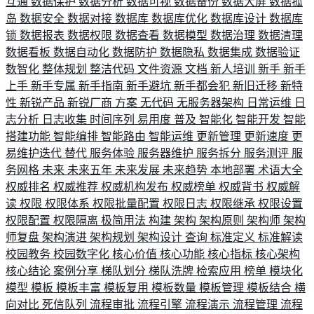
互通
数据保护
数据分析
数据可视
数据备份
数据大屏
数据孤
岛
数据安全
数据对接
数据库
数据库优化
数据库设计
数据库
锁
数据报表
数据权限
数据查看
数据模型
数据治理
数据清理
数据看板
数据自动化
数据防护
数据隐私
数据集成
数据验证
数智化
整体规划
整洁代码
文件资源
文档
新人培训
新手
新手
上手
新手专属
新手指南
新手避坑
新手都会犯
新旧迁移
新特
性
新锐产品
新锐厂商
方案
无代码
无服务器架构
日常运维
日
志分析
日志收集
时间序列
易用度
普及
智能化
智能开发
智能
搭建功能
智能编排
智能路由
智能运维
更新管理
更新速度
更
易维护迭代
替代
服务体验
服务器维护
服务拆分
服务测评
服
务网格
未来
未来五年
未来发展
未来趋势
本地部署
术语大全
权威排名
权威推荐
权威机构发布
权威榜单
权威背书
权威解
读
权限
权限体系
权限批量配置
权限日志
权限继承
权限设置
权限配置
权限隔离
极简用法
构建
架构
架构原则
架构师
架构
师复盘
架构演进
架构规划
架构设计
查询
标准定义
标准解读
校园教务
校园数字化
核心价值
核心功能
核心指标
核心架构
核心结论
案例分享
梯队划分
梯队洗牌
检索应用
榜单
模块化
模型
模板
模板丰富
模板复用
模板数量
模板管理
模板结合
横
向对比
死信队列
流程审批
流程引擎
流程演示
流程管理
流程