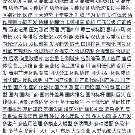
办公系统
功能
功能全面
功能最强
功能堆砌
功能对比
功能开
启
功能扩展
功能拆解
功能拓展
功能权限
功能逻辑
助手排名
区别对比
医疗
十大趋势
十年变迁
升腾
华为
协作
协作体验
协
作规则
协同开发
协程
协程池
卡顿排查
危机
厂商分级
厂商格
局
历史记录
压力测试
原理
原理简单
原生成标配
县域市场
双
增长
双引擎排名
双框架
双榜对照
双维度
双认证
双重认证
反
向代理
发展
发展前景
发展趋势
取代
口碑排名
可视化
可视化
引擎
可观测性
合规功能
合规安全
合规权限
合规管理
合规能
力
后端
向量数据库
含金量
告别噱头
告别编码
员工应用
售后
体验
售后运维
商业
商业化
商业逻辑
商用
商用低代码
商用开
发
商用首选
团队专属
团队分工
团队协作
团队协同
团队成长
团队管理
团队落地
国产
国产份额
国产低代码
国产冲击
国产
力量
国产化
国产化替代
国产实测
国产崛起
国产推荐
国企转
型
国内
国内厂商
国内外差异
国内排名
国内标杆
国际巨头
在
线使用
场景
场景适配
基于
基于云原生
基于低代码
基础操作
基础概念
基础知识
基础设施
增速分析
增长引擎
复杂业务
复
杂系统
复杂项目
复用
外包
外包团队
外部
多人协同
多人开发
多客户
多应用管理
多模态大模型
多端同步
多端适配
多级审
批
多节点
多部门
大厂
大厂布局
大型企业
大型系统
大型集团