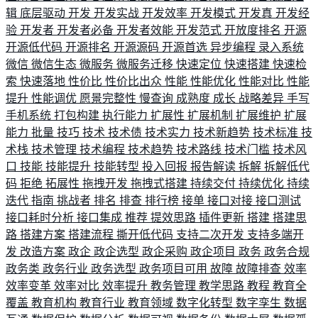
辑
底层驱动
开发
开发实战
开发效率
开发模式
开发真
开发经
验
开发者
开发者必备
开发者效能
开发范式
开放度排名
开源
开源低代码
开源排名
开源源码
开源首选
异步编程
录入系统
微信
微信生态
微服务
微服务迁移
快速定位
快速搭建
快速检
索
快速落地
性价比
性价比出众
性能
性能优化
性能对比
性能
提升
性能调优
愿景完整性
慢查询
成熟度
成长
战略差异
手写
手机系统
打包构建
执行能力
扩展性
扩展机制
扩展维护
扩展
能力
批量
技巧
技术
技术债
技术实力
技术新趋势
技术标准
技
术栈
技术管理
技术编程
技术趋势
技术路线
技术门槛
技术风
口
技能
技能提升
技能转型
投入回报
报告解读
拆解
拆解低代
码
拒绝
拓展性
拖拽开发
拖拽式搭建
持续交付
持续优化
持续
迭代
指南
挑战者
排名
排查
排行榜
接单
接口对接
接口测试
接口耗时分析
接口集成
推荐
提效思路
插件更新
搭建
搭建思
路
搭建方案
搭建流程
撕开低代码
支持二次开发
支持多端开
发
改造方案
政企
政企选型
政企采购
政企项目
政务
政务合规
政务类
政务行业
政务选型
政务项目可用
故障
故障排查
效率
效率变革
效率对比
效率提升
教务管理
教学思路
教程
教育全
覆盖
教育机构
教育行业
教育领域
数字化转型
数字孪生
数据