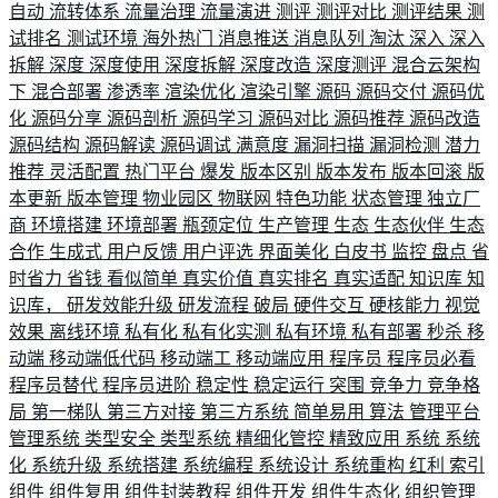
自动
流转体系
流量治理
流量演进
测评
测评对比
测评结果
测
试排名
测试环境
海外热门
消息推送
消息队列
淘汰
深入
深入
拆解
深度
深度使用
深度拆解
深度改造
深度测评
混合云架构
下
混合部署
渗透率
渲染优化
渲染引擎
源码
源码交付
源码优
化
源码分享
源码剖析
源码学习
源码对比
源码推荐
源码改造
源码结构
源码解读
源码调试
满意度
漏洞扫描
漏洞检测
潜力
推荐
灵活配置
热门平台
爆发
版本区别
版本发布
版本回滚
版
本更新
版本管理
物业园区
物联网
特色功能
状态管理
独立厂
商
环境搭建
环境部署
瓶颈定位
生产管理
生态
生态伙伴
生态
合作
生成式
用户反馈
用户评选
界面美化
白皮书
监控
盘点
省
时省力
省钱
看似简单
真实价值
真实排名
真实适配
知识库
知
识库，
研发效能升级
研发流程
破局
硬件交互
硬核能力
视觉
效果
离线环境
私有化
私有化实测
私有环境
私有部署
秒杀
移
动端
移动端低代码
移动端工
移动端应用
程序员
程序员必看
程序员替代
程序员进阶
稳定性
稳定运行
突围
竞争力
竞争格
局
第一梯队
第三方对接
第三方系统
简单易用
算法
管理平台
管理系统
类型安全
类型系统
精细化管控
精致应用
系统
系统
化
系统升级
系统搭建
系统编程
系统设计
系统重构
红利
索引
组件
组件复用
组件封装教程
组件开发
组件生态化
组织管理