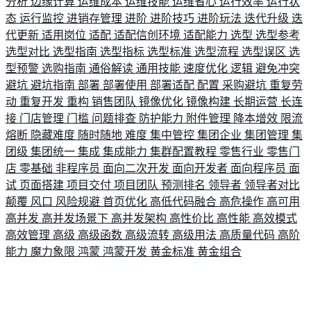
分析
边缘计算
运维成本
运维技能
运维省心
运行效率
运行状
态
运行监控
进销存管理
进阶
进阶技巧
进阶玩法
迭代升级
迭
代更新
适用岗位
适配
适配信创环境
适配能力
选型
选型参考
选型对比
选型指南
选型指标
选型标准
选型流程
选型误区
选
型预警
选购指南
通俗解读
通用技能
速度优化
逻辑
避免冲突
避坑
避坑指南
部署
部署使用
部署适配
配置
采购避坑
重复劳
动
重复开发
重构
销售团队
镜像优化
镜像构建
长期运营
长连
接
门店管理
门槛
问题排查
防护能力
附件管理
降本增效
限流
熔断
隐藏难度
随时随地
难度
集中管控
集团企业
集团管理
集
团级
集团统一
集成
集成能力
集群配置教程
零售行业
零售门
店
零基础
非程序员
面向二次开发
面向开发者
面向程序员
面
试
页面搭建
项目交付
项目团队
预测排名
领导者
领导者对比
颠覆
风口
风险规避
首页优化
高低代码融合
高危操作
高可用
高并发
高并发场景下
高并发架构
高性价比
高性能
高效模式
高效管理
高级
高级函数
高级流转
高级用法
高质量代码
高阶
能力
魔力象限
鸿蒙
鸿蒙开发
黄金标准
黄金组合