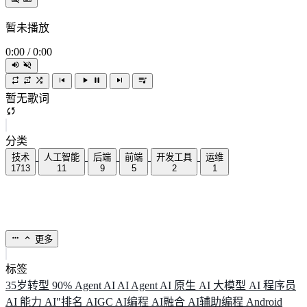
暂未播放
0:00
/
0:00
暂无歌词
分类
技术
人工智能
后端
前端
开发工具
运维
1713
11
9
5
2
1
更多
标签
35岁转型
90%
Agent
AI
AI Agent
AI 原生
AI 大模型
AI 程序员
AI 能力
AI"排名
AIGC
AI编程
AI融合
AI辅助编程
Android