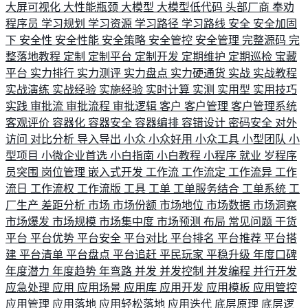
大屏可视化
大性能瓶颈
大模型
大模型低代码
头部厂商
奉劝
程序员
学习规划
学习资源
学习路径
学习路线
安全
安全加固
下
安全性
安全性能
安全策略
安全管控
安全管理
完整源码
完
整落地教程
定制
定制平台
定制开发
定期维护
定期巡检
宝藏
平台
实力排行
实力测评
实力盘点
实力硬通货
实战
实战教程
实战演练
实战经验
实施经验
实时计算
实测
实用型
实用技巧
实践
审批流
审批流程
审批逻辑
客户
客户管理
客户管理系统
客观评价
容器化
容器安全
容器编排
容错设计
密码安全
对外
访问
对比分析
导入导出
小众
小众好用
小众工具
小型团队
小
型项目
小微企业首选
小白指南
小白教程
小程序
就业
岁程序
员突围
岗位管理
嵌入式开发
工作流
工作流定
工作流异
工作
流日
工作流权
工作流版
工具
工单
工单服务结合
工单系统
工
厂生产
差距分析
市场
市场份额
市场地位
市场数据
市场洞察
市场爆发
市场规模
市场集中度
市场预测
布局
常见问题
干货
平台
平台优势
平台安全
平台对比
平台排名
平台推荐
平台搭
建
平台清单
平台盘点
平台追赶
平民玩家
平稳升级
年度口碑
年度潜力
年度趋势
年弯路
并发
并发控制
并发编程
并行开发
应急处理
应用
应用场景
应用库
应用开发
应用模板
应用管控
应用管理
应用落地
应用轻松落地
应用迭代
底层原理
底层逻