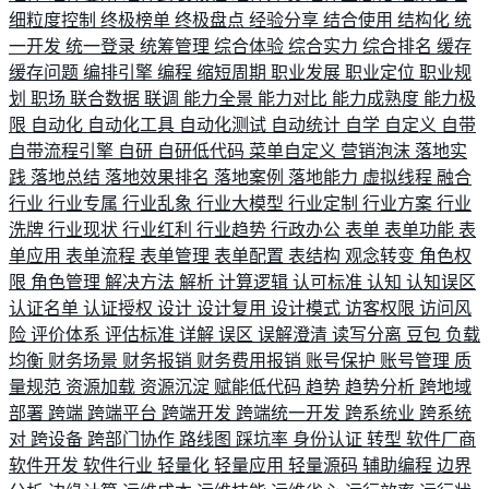
细粒度控制
终极榜单
终极盘点
经验分享
结合使用
结构化
统
一开发
统一登录
统筹管理
综合体验
综合实力
综合排名
缓存
缓存问题
编排引擎
编程
缩短周期
职业发展
职业定位
职业规
划
职场
联合数据
联调
能力全景
能力对比
能力成熟度
能力极
限
自动化
自动化工具
自动化测试
自动统计
自学
自定义
自带
自带流程引擎
自研
自研低代码
菜单自定义
营销泡沫
落地实
践
落地总结
落地效果排名
落地案例
落地能力
虚拟线程
融合
行业
行业专属
行业乱象
行业大模型
行业定制
行业方案
行业
洗牌
行业现状
行业红利
行业趋势
行政办公
表单
表单功能
表
单应用
表单流程
表单管理
表单配置
表结构
观念转变
角色权
限
角色管理
解决方法
解析
计算逻辑
认可标准
认知
认知误区
认证名单
认证授权
设计
设计复用
设计模式
访客权限
访问风
险
评价体系
评估标准
详解
误区
误解澄清
读写分离
豆包
负载
均衡
财务场景
财务报销
财务费用报销
账号保护
账号管理
质
量规范
资源加载
资源沉淀
赋能低代码
趋势
趋势分析
跨地域
部署
跨端
跨端平台
跨端开发
跨端统一开发
跨系统业
跨系统
对
跨设备
跨部门协作
路线图
踩坑率
身份认证
转型
软件厂商
软件开发
软件行业
轻量化
轻量应用
轻量源码
辅助编程
边界