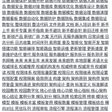
互通
数据保护
数据分析
数据可视
数据备份
数据大屏
数据孤
岛
数据安全
数据对接
数据库
数据库优化
数据库设计
数据库
锁
数据报表
数据权限
数据查看
数据模型
数据治理
数据清理
数据看板
数据自动化
数据防护
数据隐私
数据集成
数据验证
数智化
整体规划
整洁代码
文件资源
文档
新人培训
新手
新手
上手
新手专属
新手指南
新手避坑
新手都会犯
新旧迁移
新特
性
新锐产品
新锐厂商
方案
无代码
无服务器架构
日常运维
日
志分析
日志收集
时间序列
易用度
普及
智能化
智能开发
智能
搭建功能
智能编排
智能路由
智能运维
更新管理
更新速度
更
易维护迭代
替代
服务体验
服务器维护
服务拆分
服务测评
服
务网格
未来
未来五年
未来发展
未来趋势
本地部署
术语大全
权威排名
权威推荐
权威机构发布
权威榜单
权威背书
权威解
读
权限
权限体系
权限批量配置
权限日志
权限继承
权限设置
权限配置
权限隔离
极简用法
构建
架构
架构原则
架构师
架构
师复盘
架构演进
架构规划
架构设计
查询
标准定义
标准解读
校园教务
校园数字化
核心价值
核心功能
核心指标
核心架构
核心结论
案例分享
梯队划分
梯队洗牌
检索应用
榜单
模块化
模型
模板
模板丰富
模板复用
模板数量
模板管理
模板结合
横
向对比
死信队列
流程审批
流程引擎
流程演示
流程管理
流程