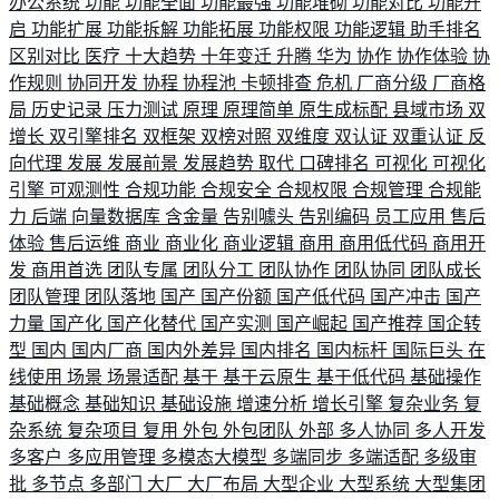
办公系统
功能
功能全面
功能最强
功能堆砌
功能对比
功能开
启
功能扩展
功能拆解
功能拓展
功能权限
功能逻辑
助手排名
区别对比
医疗
十大趋势
十年变迁
升腾
华为
协作
协作体验
协
作规则
协同开发
协程
协程池
卡顿排查
危机
厂商分级
厂商格
局
历史记录
压力测试
原理
原理简单
原生成标配
县域市场
双
增长
双引擎排名
双框架
双榜对照
双维度
双认证
双重认证
反
向代理
发展
发展前景
发展趋势
取代
口碑排名
可视化
可视化
引擎
可观测性
合规功能
合规安全
合规权限
合规管理
合规能
力
后端
向量数据库
含金量
告别噱头
告别编码
员工应用
售后
体验
售后运维
商业
商业化
商业逻辑
商用
商用低代码
商用开
发
商用首选
团队专属
团队分工
团队协作
团队协同
团队成长
团队管理
团队落地
国产
国产份额
国产低代码
国产冲击
国产
力量
国产化
国产化替代
国产实测
国产崛起
国产推荐
国企转
型
国内
国内厂商
国内外差异
国内排名
国内标杆
国际巨头
在
线使用
场景
场景适配
基于
基于云原生
基于低代码
基础操作
基础概念
基础知识
基础设施
增速分析
增长引擎
复杂业务
复
杂系统
复杂项目
复用
外包
外包团队
外部
多人协同
多人开发
多客户
多应用管理
多模态大模型
多端同步
多端适配
多级审
批
多节点
多部门
大厂
大厂布局
大型企业
大型系统
大型集团