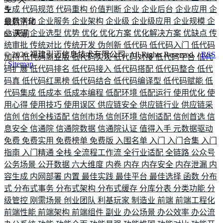
生成
代码规范
代码重构
价值判断
企业
企业后台
企业应用
企
业数字化
企业服务
企业架构
企业级
企业级应用
企业规模
企
最后活动
业调研
企业选型
优势
优化
优化方案
优化解决方案
优缺点
传
65
天前
统审批
传统对比
传统开发
伪创新
低代码
低代码入门
低代码
©
2026
福建引迈信息技术有限公司. All Rights Reserved. /
RSS
加持
低代码商业版
低代码实现
低代码对接
低代码平台
低代
/
Sitemap
码扩展
低代码排名
低代码接入
低代码搭配
低代码整合
低代
码真
低代码红黑榜
低代码结合
低代码编译型
低代码赋能
低
代码集成
低成本
低成本编程
低配环境
低配运行
使用优化
使
用心得
使用技巧
使用误区
供应链安全
供应链行业
供应链采
信创
信创全栈适配
信创市场
信创环境
信创适配
信创首选
信
息安全
信通院
信通院数据
信通院认证
值得入手
元数据驱动
免费
免费实用
免费榜单
免费版
入围名单
入门
入门合集
入门
指南
入门精通
全栈
全流程工作流
全行业适配
全链路
公众号
公务场景
公开数据
六大维度
内卷
内存
内存安全
内存泄漏
内
容生成
内网部署
内置
最佳实践
最佳平台
最佳选择
函数
分布
式
分布式事务
分布式架构
分布式缓存
分库分表
分类功能
分
级管控
刚需场景
创业团队
利基玩家
制造业
前端
前端工程化
前端性能
前端架构
前端组件
副业
办公场景
办公效率
办公流