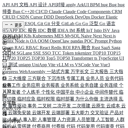
API
API 文档
API 设计
API对接
apply
ArkUI
BPM
bug
Bug
bug
排查
Bun
C++20
CI/CD
Claude
Claude Code
Components
CRM
CRUD
CSDN
Cursor
DDD
DeepSeek
DevOps
Docker
Elastic
ELK
Elysia
ESQL
Git
Git 分支
GitLab
Go
Go 泛型
Go 语言
更多
H5/APP
IDC 报告
IDC 数据
IDEA
IM 系统
IoT
Istio
ISV
Java
JNPF
JVM
K8s
Kubernetes
MES
MySQL
Naive
Next
Next.js
站点统计
Nginx
Node.js
OA
OOM
OpenClaw
pandas
POC
Prompt
Python
Qwen
RAG
RBAC
React
Redis
ROI
RPA 融合
Rust
SaaS
Saga
文章
SBOM
SGLang
SSE
SSO
TCC
Token
tokenizer
TOP10
TOP15
1741
TOP20
TOP25
TOP30
Top5
TOP50
Transformer
ts
TypeScript
UI
UI 测试
uniapp
UniApp
Vite
vLLM
vs
VSCode
Vue
Vue3
分类
vuepress
WebAssembly
一站式方案
万字长文
三大报告
三大指
6
标
三大维度
三方联合
下沉市场
专属工具
业务人员
业务代码
业务工作
业务应用
业务报表
业务系统
业务自建
业务连续
个
标签
1132
人开发者
个人练手
个性化
中国平台
中小企业
中间件替代
临
时切换
临时应急
临时权限
临时部署
为什么你做
主流选择
乱
总字数
象
事件驱动
事务
二叉树
二次开发
二次搭建
云原生
云成本
云
6,609,519
端
云端免安装
云端开发
云端部署
五大能力
交叉验证
产品对
比
人事
人事入职
人事管理
人力资源
人员管理
人工智能
人群
运行时长
解析
从零搭建
付费商用
付费版
代码
代码复用
代码审查
代码
585
天