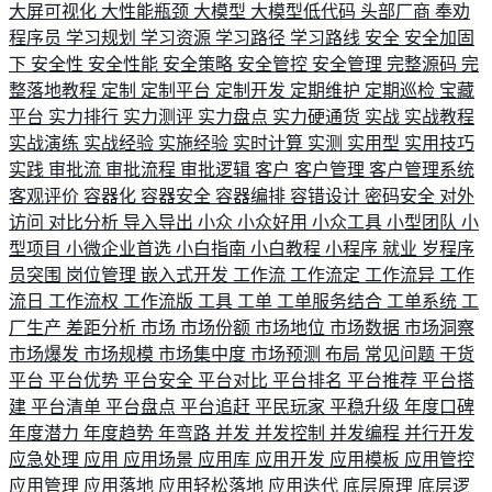
大屏可视化
大性能瓶颈
大模型
大模型低代码
头部厂商
奉劝
程序员
学习规划
学习资源
学习路径
学习路线
安全
安全加固
下
安全性
安全性能
安全策略
安全管控
安全管理
完整源码
完
整落地教程
定制
定制平台
定制开发
定期维护
定期巡检
宝藏
平台
实力排行
实力测评
实力盘点
实力硬通货
实战
实战教程
实战演练
实战经验
实施经验
实时计算
实测
实用型
实用技巧
实践
审批流
审批流程
审批逻辑
客户
客户管理
客户管理系统
客观评价
容器化
容器安全
容器编排
容错设计
密码安全
对外
访问
对比分析
导入导出
小众
小众好用
小众工具
小型团队
小
型项目
小微企业首选
小白指南
小白教程
小程序
就业
岁程序
员突围
岗位管理
嵌入式开发
工作流
工作流定
工作流异
工作
流日
工作流权
工作流版
工具
工单
工单服务结合
工单系统
工
厂生产
差距分析
市场
市场份额
市场地位
市场数据
市场洞察
市场爆发
市场规模
市场集中度
市场预测
布局
常见问题
干货
平台
平台优势
平台安全
平台对比
平台排名
平台推荐
平台搭
建
平台清单
平台盘点
平台追赶
平民玩家
平稳升级
年度口碑
年度潜力
年度趋势
年弯路
并发
并发控制
并发编程
并行开发
应急处理
应用
应用场景
应用库
应用开发
应用模板
应用管控
应用管理
应用落地
应用轻松落地
应用迭代
底层原理
底层逻