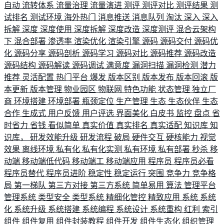
自动
流转体系
流量治理
流量演进
测评
测评对比
测评结果
测
试排名
测试环境
海外热门
消息推送
消息队列
淘汰
深入
深入
拆解
深度
深度使用
深度拆解
深度改造
深度测评
混合云架构
下
混合部署
渗透率
渲染优化
渲染引擎
源码
源码交付
源码优
化
源码分享
源码剖析
源码学习
源码对比
源码推荐
源码改造
源码结构
源码解读
源码调试
满意度
漏洞扫描
漏洞检测
潜力
推荐
灵活配置
热门平台
爆发
版本区别
版本发布
版本回滚
版
本更新
版本管理
物业园区
物联网
特色功能
状态管理
独立厂
商
环境搭建
环境部署
瓶颈定位
生产管理
生态
生态伙伴
生态
合作
生成式
用户反馈
用户评选
界面美化
白皮书
监控
盘点
省
时省力
省钱
看似简单
真实价值
真实排名
真实适配
知识库
知
识库，
研发效能升级
研发流程
破局
硬件交互
硬核能力
视觉
效果
离线环境
私有化
私有化实测
私有环境
私有部署
秒杀
移
动端
移动端低代码
移动端工
移动端应用
程序员
程序员必看
程序员替代
程序员进阶
稳定性
稳定运行
突围
竞争力
竞争格
局
第一梯队
第三方对接
第三方系统
简单易用
算法
管理平台
管理系统
类型安全
类型系统
精细化管控
精致应用
系统
系统
化
系统升级
系统搭建
系统编程
系统设计
系统重构
红利
索引
组件
组件复用
组件封装教程
组件开发
组件生态化
组织管理