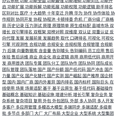
办公系统
功能
功能全面
功能最强
功能堆砌
功能对比
功能开
启
功能扩展
功能拆解
功能拓展
功能权限
功能逻辑
助手排名
区别对比
医疗
十大趋势
十年变迁
升腾
华为
协作
协作体验
协
作规则
协同开发
协程
协程池
卡顿排查
危机
厂商分级
厂商格
局
历史记录
压力测试
原理
原理简单
原生成标配
县域市场
双
增长
双引擎排名
双框架
双榜对照
双维度
双认证
双重认证
反
向代理
发展
发展前景
发展趋势
取代
口碑排名
可视化
可视化
引擎
可观测性
合规功能
合规安全
合规权限
合规管理
合规能
力
后端
向量数据库
含金量
告别噱头
告别编码
员工应用
售后
体验
售后运维
商业
商业化
商业逻辑
商用
商用低代码
商用开
发
商用首选
团队专属
团队分工
团队协作
团队协同
团队成长
团队管理
团队落地
国产
国产份额
国产低代码
国产冲击
国产
力量
国产化
国产化替代
国产实测
国产崛起
国产推荐
国企转
型
国内
国内厂商
国内外差异
国内排名
国内标杆
国际巨头
在
线使用
场景
场景适配
基于
基于云原生
基于低代码
基础操作
基础概念
基础知识
基础设施
增速分析
增长引擎
复杂业务
复
杂系统
复杂项目
复用
外包
外包团队
外部
多人协同
多人开发
多客户
多应用管理
多模态大模型
多端同步
多端适配
多级审
批
多节点
多部门
大厂
大厂布局
大型企业
大型系统
大型集团