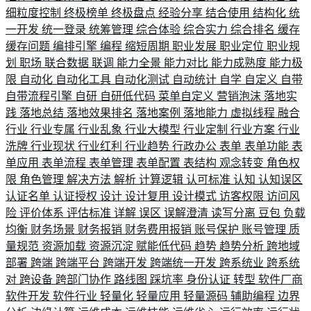
细粒度控制
终极榜单
终极盘点
经验分享
结合使用
结构化
统
一开发
统一登录
统筹管理
综合体验
综合实力
综合排名
缓存
缓存问题
编排引擎
编程
缩短周期
职业发展
职业定位
职业规
划
职场
联合数据
联调
能力全景
能力对比
能力成熟度
能力极
限
自动化
自动化工具
自动化测试
自动统计
自学
自定义
自带
自带流程引擎
自研
自研低代码
菜单自定义
营销泡沫
落地实
践
落地总结
落地效果排名
落地案例
落地能力
虚拟线程
融合
行业
行业专属
行业乱象
行业大模型
行业定制
行业方案
行业
洗牌
行业现状
行业红利
行业趋势
行政办公
表单
表单功能
表
单应用
表单流程
表单管理
表单配置
表结构
观念转变
角色权
限
角色管理
解决方法
解析
计算逻辑
认可标准
认知
认知误区
认证名单
认证授权
设计
设计复用
设计模式
访客权限
访问风
险
评价体系
评估标准
详解
误区
误解澄清
读写分离
豆包
负载
均衡
财务场景
财务报销
财务费用报销
账号保护
账号管理
质
量规范
资源加载
资源沉淀
赋能低代码
趋势
趋势分析
跨地域
部署
跨端
跨端平台
跨端开发
跨端统一开发
跨系统业
跨系统
对
跨设备
跨部门协作
路线图
踩坑率
身份认证
转型
软件厂商
软件开发
软件行业
轻量化
轻量应用
轻量源码
辅助编程
边界