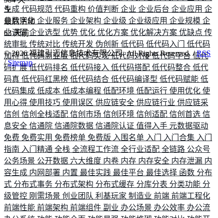
生成
代码规范
代码重构
价值判断
企业
企业后台
企业应用
企
业数字化
企业服务
企业架构
企业级
企业级应用
企业规模
企
最后活动
业调研
企业选型
优势
优化
优化方案
优化解决方案
优缺点
传
63
天前
统审批
传统对比
传统开发
伪创新
低代码
低代码入门
低代码
©
2026
福建引迈信息技术有限公司. All Rights Reserved. /
RSS
加持
低代码商业版
低代码实现
低代码对接
低代码平台
低代
/
Sitemap
码扩展
低代码排名
低代码接入
低代码搭配
低代码整合
低代
码真
低代码红黑榜
低代码结合
低代码编译型
低代码赋能
低
代码集成
低成本
低成本编程
低配环境
低配运行
使用优化
使
用心得
使用技巧
使用误区
供应链安全
供应链行业
供应链采
信创
信创全栈适配
信创市场
信创环境
信创适配
信创首选
信
息安全
信通院
信通院数据
信通院认证
值得入手
元数据驱动
免费
免费实用
免费榜单
免费版
入围名单
入门
入门合集
入门
指南
入门精通
全栈
全流程工作流
全行业适配
全链路
公众号
公务场景
公开数据
六大维度
内卷
内存
内存安全
内存泄漏
内
容生成
内网部署
内置
最佳实践
最佳平台
最佳选择
函数
分布
式
分布式事务
分布式架构
分布式缓存
分库分表
分类功能
分
级管控
刚需场景
创业团队
利基玩家
制造业
前端
前端工程化
前端性能
前端架构
前端组件
副业
办公场景
办公效率
办公流