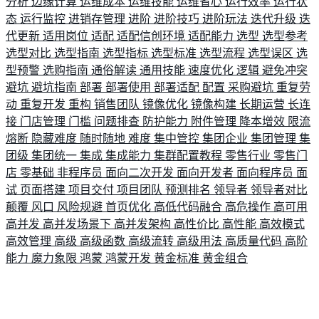
分析
边缘计算
运维成本
运维技能
运维省心
运行效率
运行状
态
运行监控
进销存管理
进阶
进阶技巧
进阶玩法
迭代升级
迭
代更新
适用岗位
适配
适配信创环境
适配能力
选型
选型参考
选型对比
选型指南
选型指标
选型标准
选型流程
选型误区
选
型预警
选购指南
通俗解读
通用技能
速度优化
逻辑
避免冲突
避坑
避坑指南
部署
部署使用
部署适配
配置
采购避坑
重复劳
动
重复开发
重构
销售团队
镜像优化
镜像构建
长期运营
长连
接
门店管理
门槛
问题排查
防护能力
附件管理
降本增效
限流
熔断
隐藏难度
随时随地
难度
集中管控
集团企业
集团管理
集
团级
集团统一
集成
集成能力
集群配置教程
零售行业
零售门
店
零基础
非程序员
面向二次开发
面向开发者
面向程序员
面
试
页面搭建
项目交付
项目团队
预测排名
领导者
领导者对比
颠覆
风口
风险规避
首页优化
高低代码融合
高危操作
高可用
高并发
高并发场景下
高并发架构
高性价比
高性能
高效模式
高效管理
高级
高级函数
高级流转
高级用法
高质量代码
高阶
能力
魔力象限
鸿蒙
鸿蒙开发
黄金标准
黄金组合