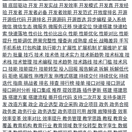
辑
底层驱动
开发
开发实战
开发效率
开发模式
开发真
开发经
验
开发者
开发者必备
开发者效能
开发范式
开放度排名
开源
开源低代码
开源排名
开源源码
开源首选
异步编程
录入系统
微信
微信生态
微服务
微服务迁移
快速定位
快速搭建
快速检
索
快速落地
性价比
性价比出众
性能
性能优化
性能对比
性能
提升
性能调优
愿景完整性
慢查询
成熟度
成长
战略差异
手写
手机系统
打包构建
执行能力
扩展性
扩展机制
扩展维护
扩展
能力
批量
技巧
技术
技术债
技术实力
技术新趋势
技术标准
技
术栈
技术管理
技术编程
技术趋势
技术路线
技术门槛
技术风
口
技能
技能提升
技能转型
投入回报
报告解读
拆解
拆解低代
码
拒绝
拓展性
拖拽开发
拖拽式搭建
持续交付
持续优化
持续
迭代
指南
挑战者
排名
排查
排行榜
接单
接口对接
接口测试
接口耗时分析
接口集成
推荐
提效思路
插件更新
搭建
搭建思
路
搭建方案
搭建流程
撕开低代码
支持二次开发
支持多端开
发
改造方案
政企
政企选型
政企采购
政企项目
政务
政务合规
政务类
政务行业
政务选型
政务项目可用
故障
故障排查
效率
效率变革
效率对比
效率提升
教务管理
教学思路
教程
教育全
覆盖
教育机构
教育行业
教育领域
数字化转型
数字孪生
数据