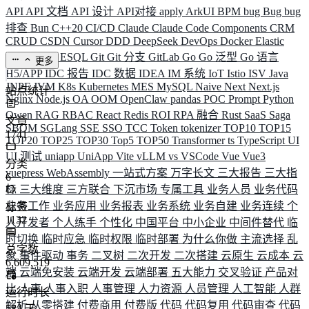
API
API 文档
API 设计
API对接
apply
ArkUI
BPM
bug
Bug
bug
排查
Bun
C++20
CI/CD
Claude
Claude Code
Components
CRM
CRUD
CSDN
Cursor
DDD
DeepSeek
DevOps
Docker
Elastic
ELK
Elysia
ESQL
Git
Git 分支
GitLab
Go
Go 泛型
Go 语言
更多
H5/APP
IDC 报告
IDC 数据
IDEA
IM 系统
IoT
Istio
ISV
Java
JNPF
JVM
K8s
Kubernetes
MES
MySQL
Naive
Next
Next.js
站点统计
Nginx
Node.js
OA
OOM
OpenClaw
pandas
POC
Prompt
Python
Qwen
RAG
RBAC
React
Redis
ROI
RPA 融合
Rust
SaaS
Saga
文章
SBOM
SGLang
SSE
SSO
TCC
Token
tokenizer
TOP10
TOP15
1741
TOP20
TOP25
TOP30
Top5
TOP50
Transformer
ts
TypeScript
UI
UI 测试
uniapp
UniApp
Vite
vLLM
vs
VSCode
Vue
Vue3
分类
vuepress
WebAssembly
一站式方案
万字长文
三大报告
三大指
6
标
三大维度
三方联合
下沉市场
专属工具
业务人员
业务代码
业务工作
业务应用
业务报表
业务系统
业务自建
业务连续
个
标签
1132
人开发者
个人练手
个性化
中国平台
中小企业
中间件替代
临
时切换
临时应急
临时权限
临时部署
为什么你做
主流选择
乱
总字数
象
事件驱动
事务
二叉树
二次开发
二次搭建
云原生
云成本
云
6,609,519
端
云端免安装
云端开发
云端部署
五大能力
交叉验证
产品对
比
人事
人事入职
人事管理
人力资源
人员管理
人工智能
人群
运行时长
解析
从零搭建
付费商用
付费版
代码
代码复用
代码审查
代码
584
天