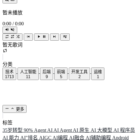
暂未播放
0:00
/
0:00
暂无歌词
分类
技术
人工智能
后端
前端
开发工具
运维
1713
11
9
5
2
1
更多
标签
35岁转型
90%
Agent
AI
AI Agent
AI 原生
AI 大模型
AI 程序员
AI 能力
AI"排名
AIGC
AI编程
AI融合
AI辅助编程
Android