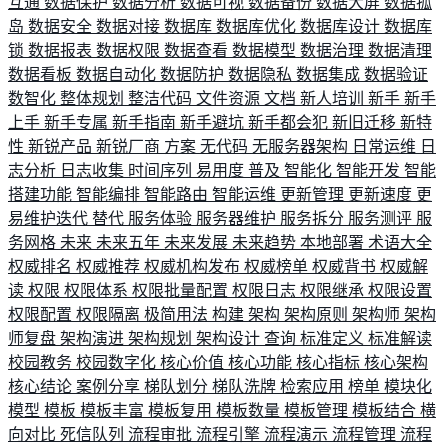
互通
数据保护
数据分析
数据可视
数据备份
数据大屏
数据孤
岛
数据安全
数据对接
数据库
数据库优化
数据库设计
数据库
锁
数据报表
数据权限
数据查看
数据模型
数据治理
数据清理
数据看板
数据自动化
数据防护
数据隐私
数据集成
数据验证
数智化
整体规划
整洁代码
文件资源
文档
新人培训
新手
新手
上手
新手专属
新手指南
新手避坑
新手都会犯
新旧迁移
新特
性
新锐产品
新锐厂商
方案
无代码
无服务器架构
日常运维
日
志分析
日志收集
时间序列
易用度
普及
智能化
智能开发
智能
搭建功能
智能编排
智能路由
智能运维
更新管理
更新速度
更
易维护迭代
替代
服务体验
服务器维护
服务拆分
服务测评
服
务网格
未来
未来五年
未来发展
未来趋势
本地部署
术语大全
权威排名
权威推荐
权威机构发布
权威榜单
权威背书
权威解
读
权限
权限体系
权限批量配置
权限日志
权限继承
权限设置
权限配置
权限隔离
极简用法
构建
架构
架构原则
架构师
架构
师复盘
架构演进
架构规划
架构设计
查询
标准定义
标准解读
校园教务
校园数字化
核心价值
核心功能
核心指标
核心架构
核心结论
案例分享
梯队划分
梯队洗牌
检索应用
榜单
模块化
模型
模板
模板丰富
模板复用
模板数量
模板管理
模板结合
横
向对比
死信队列
流程审批
流程引擎
流程演示
流程管理
流程