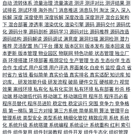
自动
流转体系
流量治理
流量演进
测评
测评对比
测评结果
测
试排名
测试环境
海外热门
消息推送
消息队列
淘汰
深入
深入
拆解
深度
深度使用
深度拆解
深度改造
深度测评
混合云架构
下
混合部署
渗透率
渲染优化
渲染引擎
源码
源码交付
源码优
化
源码分享
源码剖析
源码学习
源码对比
源码推荐
源码改造
源码结构
源码解读
源码调试
满意度
漏洞扫描
漏洞检测
潜力
推荐
灵活配置
热门平台
爆发
版本区别
版本发布
版本回滚
版
本更新
版本管理
物业园区
物联网
特色功能
状态管理
独立厂
商
环境搭建
环境部署
瓶颈定位
生产管理
生态
生态伙伴
生态
合作
生成式
用户反馈
用户评选
界面美化
白皮书
监控
盘点
省
时省力
省钱
看似简单
真实价值
真实排名
真实适配
知识库
知
识库，
研发效能升级
研发流程
破局
硬件交互
硬核能力
视觉
效果
离线环境
私有化
私有化实测
私有环境
私有部署
秒杀
移
动端
移动端低代码
移动端工
移动端应用
程序员
程序员必看
程序员替代
程序员进阶
稳定性
稳定运行
突围
竞争力
竞争格
局
第一梯队
第三方对接
第三方系统
简单易用
算法
管理平台
管理系统
类型安全
类型系统
精细化管控
精致应用
系统
系统
化
系统升级
系统搭建
系统编程
系统设计
系统重构
红利
索引
组件
组件复用
组件封装教程
组件开发
组件生态化
组织管理