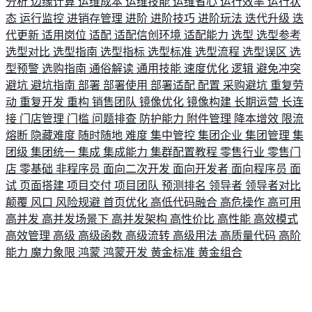
分析
边缘计算
运维成本
运维技能
运维省心
运行效率
运行状
态
运行监控
进销存管理
进阶
进阶技巧
进阶玩法
迭代升级
迭
代更新
适用岗位
适配
适配信创环境
适配能力
选型
选型参考
选型对比
选型指南
选型指标
选型标准
选型流程
选型误区
选
型预警
选购指南
通俗解读
通用技能
速度优化
逻辑
避免冲突
避坑
避坑指南
部署
部署使用
部署适配
配置
采购避坑
重复劳
动
重复开发
重构
销售团队
镜像优化
镜像构建
长期运营
长连
接
门店管理
门槛
问题排查
防护能力
附件管理
降本增效
限流
熔断
隐藏难度
随时随地
难度
集中管控
集团企业
集团管理
集
团级
集团统一
集成
集成能力
集群配置教程
零售行业
零售门
店
零基础
非程序员
面向二次开发
面向开发者
面向程序员
面
试
页面搭建
项目交付
项目团队
预测排名
领导者
领导者对比
颠覆
风口
风险规避
首页优化
高低代码融合
高危操作
高可用
高并发
高并发场景下
高并发架构
高性价比
高性能
高效模式
高效管理
高级
高级函数
高级流转
高级用法
高质量代码
高阶
能力
魔力象限
鸿蒙
鸿蒙开发
黄金标准
黄金组合