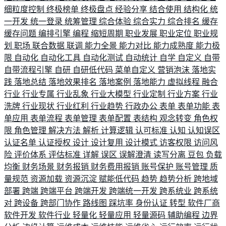
细粒度控制
终极榜单
终极盘点
经验分享
结合使用
结构化
统
一开发
统一登录
统筹管理
综合体验
综合实力
综合排名
缓存
缓存问题
编排引擎
编程
缩短周期
职业发展
职业定位
职业规
划
职场
联合数据
联调
能力全景
能力对比
能力成熟度
能力极
限
自动化
自动化工具
自动化测试
自动统计
自学
自定义
自带
自带流程引擎
自研
自研低代码
菜单自定义
营销泡沫
落地实
践
落地总结
落地效果排名
落地案例
落地能力
虚拟线程
融合
行业
行业专属
行业乱象
行业大模型
行业定制
行业方案
行业
洗牌
行业现状
行业红利
行业趋势
行政办公
表单
表单功能
表
单应用
表单流程
表单管理
表单配置
表结构
观念转变
角色权
限
角色管理
解决方法
解析
计算逻辑
认可标准
认知
认知误区
认证名单
认证授权
设计
设计复用
设计模式
访客权限
访问风
险
评价体系
评估标准
详解
误区
误解澄清
读写分离
豆包
负载
均衡
财务场景
财务报销
财务费用报销
账号保护
账号管理
质
量规范
资源加载
资源沉淀
赋能低代码
趋势
趋势分析
跨地域
部署
跨端
跨端平台
跨端开发
跨端统一开发
跨系统业
跨系统
对
跨设备
跨部门协作
路线图
踩坑率
身份认证
转型
软件厂商
软件开发
软件行业
轻量化
轻量应用
轻量源码
辅助编程
边界