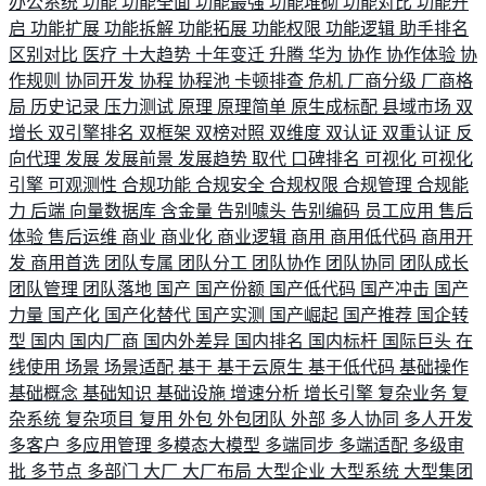
办公系统
功能
功能全面
功能最强
功能堆砌
功能对比
功能开
启
功能扩展
功能拆解
功能拓展
功能权限
功能逻辑
助手排名
区别对比
医疗
十大趋势
十年变迁
升腾
华为
协作
协作体验
协
作规则
协同开发
协程
协程池
卡顿排查
危机
厂商分级
厂商格
局
历史记录
压力测试
原理
原理简单
原生成标配
县域市场
双
增长
双引擎排名
双框架
双榜对照
双维度
双认证
双重认证
反
向代理
发展
发展前景
发展趋势
取代
口碑排名
可视化
可视化
引擎
可观测性
合规功能
合规安全
合规权限
合规管理
合规能
力
后端
向量数据库
含金量
告别噱头
告别编码
员工应用
售后
体验
售后运维
商业
商业化
商业逻辑
商用
商用低代码
商用开
发
商用首选
团队专属
团队分工
团队协作
团队协同
团队成长
团队管理
团队落地
国产
国产份额
国产低代码
国产冲击
国产
力量
国产化
国产化替代
国产实测
国产崛起
国产推荐
国企转
型
国内
国内厂商
国内外差异
国内排名
国内标杆
国际巨头
在
线使用
场景
场景适配
基于
基于云原生
基于低代码
基础操作
基础概念
基础知识
基础设施
增速分析
增长引擎
复杂业务
复
杂系统
复杂项目
复用
外包
外包团队
外部
多人协同
多人开发
多客户
多应用管理
多模态大模型
多端同步
多端适配
多级审
批
多节点
多部门
大厂
大厂布局
大型企业
大型系统
大型集团