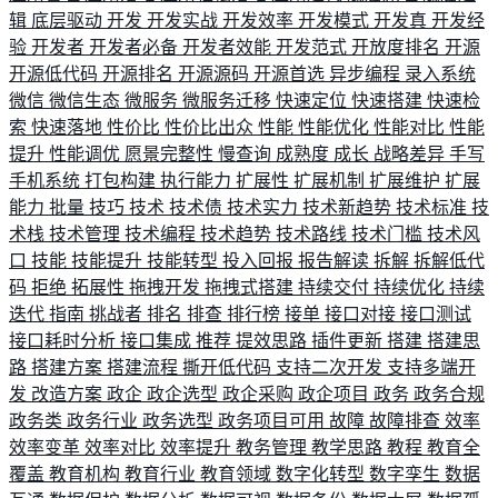
辑
底层驱动
开发
开发实战
开发效率
开发模式
开发真
开发经
验
开发者
开发者必备
开发者效能
开发范式
开放度排名
开源
开源低代码
开源排名
开源源码
开源首选
异步编程
录入系统
微信
微信生态
微服务
微服务迁移
快速定位
快速搭建
快速检
索
快速落地
性价比
性价比出众
性能
性能优化
性能对比
性能
提升
性能调优
愿景完整性
慢查询
成熟度
成长
战略差异
手写
手机系统
打包构建
执行能力
扩展性
扩展机制
扩展维护
扩展
能力
批量
技巧
技术
技术债
技术实力
技术新趋势
技术标准
技
术栈
技术管理
技术编程
技术趋势
技术路线
技术门槛
技术风
口
技能
技能提升
技能转型
投入回报
报告解读
拆解
拆解低代
码
拒绝
拓展性
拖拽开发
拖拽式搭建
持续交付
持续优化
持续
迭代
指南
挑战者
排名
排查
排行榜
接单
接口对接
接口测试
接口耗时分析
接口集成
推荐
提效思路
插件更新
搭建
搭建思
路
搭建方案
搭建流程
撕开低代码
支持二次开发
支持多端开
发
改造方案
政企
政企选型
政企采购
政企项目
政务
政务合规
政务类
政务行业
政务选型
政务项目可用
故障
故障排查
效率
效率变革
效率对比
效率提升
教务管理
教学思路
教程
教育全
覆盖
教育机构
教育行业
教育领域
数字化转型
数字孪生
数据