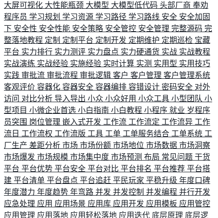
大屏可视化
大性能瓶颈
大模型
大模型低代码
头部厂商
奉劝
程序员
学习规划
学习资源
学习路径
学习路线
安全
安全加固
下
安全性
安全性能
安全策略
安全管控
安全管理
完整源码
完
整落地教程
定制
定制平台
定制开发
定期维护
定期巡检
宝藏
平台
实力排行
实力测评
实力盘点
实力硬通货
实战
实战教程
实战演练
实战经验
实施经验
实时计算
实测
实用型
实用技巧
实践
审批流
审批流程
审批逻辑
客户
客户管理
客户管理系统
客观评价
容器化
容器安全
容器编排
容错设计
密码安全
对外
访问
对比分析
导入导出
小众
小众好用
小众工具
小型团队
小
型项目
小微企业首选
小白指南
小白教程
小程序
就业
岁程序
员突围
岗位管理
嵌入式开发
工作流
工作流定
工作流异
工作
流日
工作流权
工作流版
工具
工单
工单服务结合
工单系统
工
厂生产
差距分析
市场
市场份额
市场地位
市场数据
市场洞察
市场爆发
市场规模
市场集中度
市场预测
布局
常见问题
干货
平台
平台优势
平台安全
平台对比
平台排名
平台推荐
平台搭
建
平台清单
平台盘点
平台追赶
平民玩家
平稳升级
年度口碑
年度潜力
年度趋势
年弯路
并发
并发控制
并发编程
并行开发
应急处理
应用
应用场景
应用库
应用开发
应用模板
应用管控
应用管理
应用落地
应用轻松落地
应用迭代
底层原理
底层逻