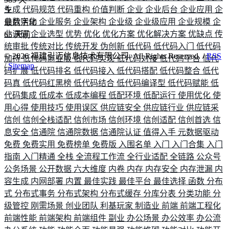
生成
代码规范
代码重构
价值判断
企业
企业后台
企业应用
企
业数字化
企业服务
企业架构
企业级
企业级应用
企业规模
企
最后活动
业调研
企业选型
优势
优化
优化方案
优化解决方案
优缺点
传
65
天前
统审批
传统对比
传统开发
伪创新
低代码
低代码入门
低代码
©
2026
福建引迈信息技术有限公司. All Rights Reserved. /
RSS
加持
低代码商业版
低代码实现
低代码对接
低代码平台
低代
/
Sitemap
码扩展
低代码排名
低代码接入
低代码搭配
低代码整合
低代
码真
低代码红黑榜
低代码结合
低代码编译型
低代码赋能
低
代码集成
低成本
低成本编程
低配环境
低配运行
使用优化
使
用心得
使用技巧
使用误区
供应链安全
供应链行业
供应链采
信创
信创全栈适配
信创市场
信创环境
信创适配
信创首选
信
息安全
信通院
信通院数据
信通院认证
值得入手
元数据驱动
免费
免费实用
免费榜单
免费版
入围名单
入门
入门合集
入门
指南
入门精通
全栈
全流程工作流
全行业适配
全链路
公众号
公务场景
公开数据
六大维度
内卷
内存
内存安全
内存泄漏
内
容生成
内网部署
内置
最佳实践
最佳平台
最佳选择
函数
分布
式
分布式事务
分布式架构
分布式缓存
分库分表
分类功能
分
级管控
刚需场景
创业团队
利基玩家
制造业
前端
前端工程化
前端性能
前端架构
前端组件
副业
办公场景
办公效率
办公流