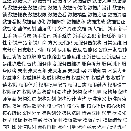
互通
数据保护
数据分析
数据可视
数据备份
数据大屏
数据孤
岛
数据安全
数据对接
数据库
数据库优化
数据库设计
数据库
锁
数据报表
数据权限
数据查看
数据模型
数据治理
数据清理
数据看板
数据自动化
数据防护
数据隐私
数据集成
数据验证
数智化
整体规划
整洁代码
文件资源
文档
新人培训
新手
新手
上手
新手专属
新手指南
新手避坑
新手都会犯
新旧迁移
新特
性
新锐产品
新锐厂商
方案
无代码
无服务器架构
日常运维
日
志分析
日志收集
时间序列
易用度
普及
智能化
智能开发
智能
搭建功能
智能编排
智能路由
智能运维
更新管理
更新速度
更
易维护迭代
替代
服务体验
服务器维护
服务拆分
服务测评
服
务网格
未来
未来五年
未来发展
未来趋势
本地部署
术语大全
权威排名
权威推荐
权威机构发布
权威榜单
权威背书
权威解
读
权限
权限体系
权限批量配置
权限日志
权限继承
权限设置
权限配置
权限隔离
极简用法
构建
架构
架构原则
架构师
架构
师复盘
架构演进
架构规划
架构设计
查询
标准定义
标准解读
校园教务
校园数字化
核心价值
核心功能
核心指标
核心架构
核心结论
案例分享
梯队划分
梯队洗牌
检索应用
榜单
模块化
模型
模板
模板丰富
模板复用
模板数量
模板管理
模板结合
横
向对比
死信队列
流程审批
流程引擎
流程演示
流程管理
流程