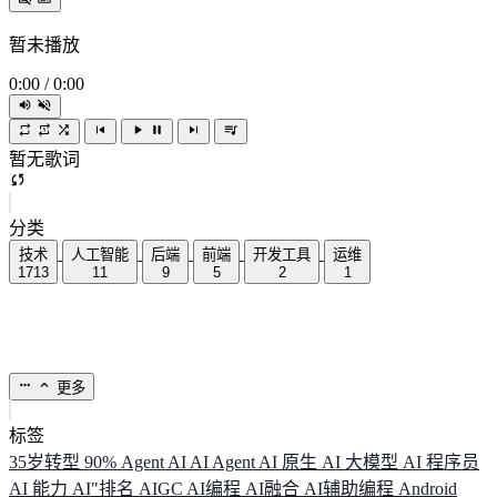
暂未播放
0:00
/
0:00
暂无歌词
分类
技术
人工智能
后端
前端
开发工具
运维
1713
11
9
5
2
1
更多
标签
35岁转型
90%
Agent
AI
AI Agent
AI 原生
AI 大模型
AI 程序员
AI 能力
AI"排名
AIGC
AI编程
AI融合
AI辅助编程
Android