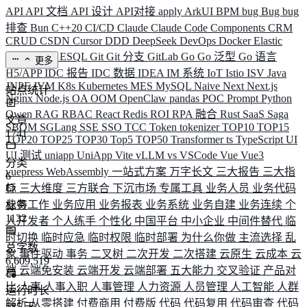
API
API 文档
API 设计
API对接
apply
ArkUI
BPM
bug
Bug
bug
排查
Bun
C++20
CI/CD
Claude
Claude Code
Components
CRM
CRUD
CSDN
Cursor
DDD
DeepSeek
DevOps
Docker
Elastic
ELK
Elysia
ESQL
Git
Git 分支
GitLab
Go
Go 泛型
Go 语言
更多
H5/APP
IDC 报告
IDC 数据
IDEA
IM 系统
IoT
Istio
ISV
Java
JNPF
JVM
K8s
Kubernetes
MES
MySQL
Naive
Next
Next.js
站点统计
Nginx
Node.js
OA
OOM
OpenClaw
pandas
POC
Prompt
Python
Qwen
RAG
RBAC
React
Redis
ROI
RPA 融合
Rust
SaaS
Saga
文章
SBOM
SGLang
SSE
SSO
TCC
Token
tokenizer
TOP10
TOP15
1741
TOP20
TOP25
TOP30
Top5
TOP50
Transformer
ts
TypeScript
UI
UI 测试
uniapp
UniApp
Vite
vLLM
vs
VSCode
Vue
Vue3
分类
vuepress
WebAssembly
一站式方案
万字长文
三大报告
三大指
6
标
三大维度
三方联合
下沉市场
专属工具
业务人员
业务代码
业务工作
业务应用
业务报表
业务系统
业务自建
业务连续
个
标签
1132
人开发者
个人练手
个性化
中国平台
中小企业
中间件替代
临
时切换
临时应急
临时权限
临时部署
为什么你做
主流选择
乱
总字数
象
事件驱动
事务
二叉树
二次开发
二次搭建
云原生
云成本
云
6,609,519
端
云端免安装
云端开发
云端部署
五大能力
交叉验证
产品对
比
人事
人事入职
人事管理
人力资源
人员管理
人工智能
人群
运行时长
解析
从零搭建
付费商用
付费版
代码
代码复用
代码审查
代码
585
天