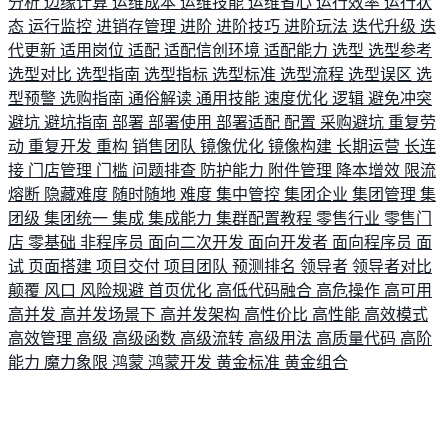
分析
边缘计算
运维成本
运维技能
运维省心
运行效率
运行状
态
运行监控
进销存管理
进阶
进阶技巧
进阶玩法
迭代升级
迭
代更新
适用岗位
适配
适配信创环境
适配能力
选型
选型参考
选型对比
选型指南
选型指标
选型标准
选型流程
选型误区
选
型预警
选购指南
通俗解读
通用技能
速度优化
逻辑
避免冲突
避坑
避坑指南
部署
部署使用
部署适配
配置
采购避坑
重复劳
动
重复开发
重构
销售团队
镜像优化
镜像构建
长期运营
长连
接
门店管理
门槛
问题排查
防护能力
附件管理
降本增效
限流
熔断
隐藏难度
随时随地
难度
集中管控
集团企业
集团管理
集
团级
集团统一
集成
集成能力
集群配置教程
零售行业
零售门
店
零基础
非程序员
面向二次开发
面向开发者
面向程序员
面
试
页面搭建
项目交付
项目团队
预测排名
领导者
领导者对比
颠覆
风口
风险规避
首页优化
高低代码融合
高危操作
高可用
高并发
高并发场景下
高并发架构
高性价比
高性能
高效模式
高效管理
高级
高级函数
高级流转
高级用法
高质量代码
高阶
能力
魔力象限
鸿蒙
鸿蒙开发
黄金标准
黄金组合