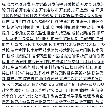
辑
底层驱动
开发
开发实战
开发效率
开发模式
开发真
开发经
验
开发者
开发者必备
开发者效能
开发范式
开放度排名
开源
开源低代码
开源排名
开源源码
开源首选
异步编程
录入系统
微信
微信生态
微服务
微服务迁移
快速定位
快速搭建
快速检
索
快速落地
性价比
性价比出众
性能
性能优化
性能对比
性能
提升
性能调优
愿景完整性
慢查询
成熟度
成长
战略差异
手写
手机系统
打包构建
执行能力
扩展性
扩展机制
扩展维护
扩展
能力
批量
技巧
技术
技术债
技术实力
技术新趋势
技术标准
技
术栈
技术管理
技术编程
技术趋势
技术路线
技术门槛
技术风
口
技能
技能提升
技能转型
投入回报
报告解读
拆解
拆解低代
码
拒绝
拓展性
拖拽开发
拖拽式搭建
持续交付
持续优化
持续
迭代
指南
挑战者
排名
排查
排行榜
接单
接口对接
接口测试
接口耗时分析
接口集成
推荐
提效思路
插件更新
搭建
搭建思
路
搭建方案
搭建流程
撕开低代码
支持二次开发
支持多端开
发
改造方案
政企
政企选型
政企采购
政企项目
政务
政务合规
政务类
政务行业
政务选型
政务项目可用
故障
故障排查
效率
效率变革
效率对比
效率提升
教务管理
教学思路
教程
教育全
覆盖
教育机构
教育行业
教育领域
数字化转型
数字孪生
数据