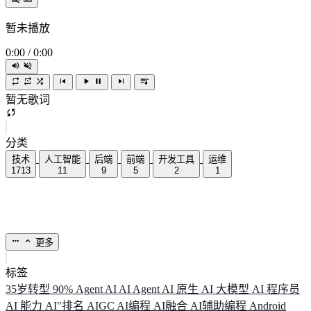
暂未播放
0:00
/
0:00
暂无歌词
分类
技术
人工智能
后端
前端
开发工具
运维
1713
11
9
5
2
1
更多
标签
35岁转型
90%
Agent
AI
AI Agent
AI 原生
AI 大模型
AI 程序员
AI 能力
AI"排名
AIGC
AI编程
AI融合
AI辅助编程
Android