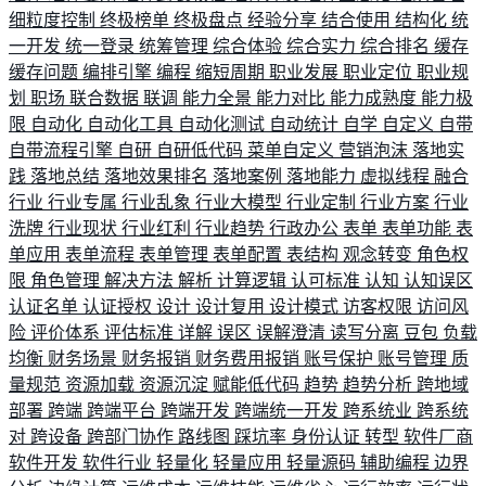
细粒度控制
终极榜单
终极盘点
经验分享
结合使用
结构化
统
一开发
统一登录
统筹管理
综合体验
综合实力
综合排名
缓存
缓存问题
编排引擎
编程
缩短周期
职业发展
职业定位
职业规
划
职场
联合数据
联调
能力全景
能力对比
能力成熟度
能力极
限
自动化
自动化工具
自动化测试
自动统计
自学
自定义
自带
自带流程引擎
自研
自研低代码
菜单自定义
营销泡沫
落地实
践
落地总结
落地效果排名
落地案例
落地能力
虚拟线程
融合
行业
行业专属
行业乱象
行业大模型
行业定制
行业方案
行业
洗牌
行业现状
行业红利
行业趋势
行政办公
表单
表单功能
表
单应用
表单流程
表单管理
表单配置
表结构
观念转变
角色权
限
角色管理
解决方法
解析
计算逻辑
认可标准
认知
认知误区
认证名单
认证授权
设计
设计复用
设计模式
访客权限
访问风
险
评价体系
评估标准
详解
误区
误解澄清
读写分离
豆包
负载
均衡
财务场景
财务报销
财务费用报销
账号保护
账号管理
质
量规范
资源加载
资源沉淀
赋能低代码
趋势
趋势分析
跨地域
部署
跨端
跨端平台
跨端开发
跨端统一开发
跨系统业
跨系统
对
跨设备
跨部门协作
路线图
踩坑率
身份认证
转型
软件厂商
软件开发
软件行业
轻量化
轻量应用
轻量源码
辅助编程
边界