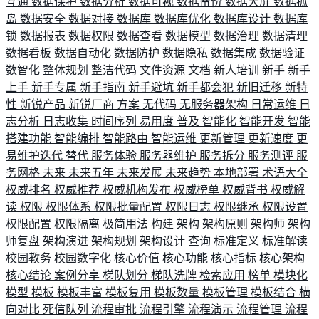
互通
数据保护
数据分析
数据可视
数据备份
数据大屏
数据孤
岛
数据安全
数据对接
数据库
数据库优化
数据库设计
数据库
锁
数据报表
数据权限
数据查看
数据模型
数据治理
数据清理
数据看板
数据自动化
数据防护
数据隐私
数据集成
数据验证
数智化
整体规划
整洁代码
文件资源
文档
新人培训
新手
新手
上手
新手专属
新手指南
新手避坑
新手都会犯
新旧迁移
新特
性
新锐产品
新锐厂商
方案
无代码
无服务器架构
日常运维
日
志分析
日志收集
时间序列
易用度
普及
智能化
智能开发
智能
搭建功能
智能编排
智能路由
智能运维
更新管理
更新速度
更
易维护迭代
替代
服务体验
服务器维护
服务拆分
服务测评
服
务网格
未来
未来五年
未来发展
未来趋势
本地部署
术语大全
权威排名
权威推荐
权威机构发布
权威榜单
权威背书
权威解
读
权限
权限体系
权限批量配置
权限日志
权限继承
权限设置
权限配置
权限隔离
极简用法
构建
架构
架构原则
架构师
架构
师复盘
架构演进
架构规划
架构设计
查询
标准定义
标准解读
校园教务
校园数字化
核心价值
核心功能
核心指标
核心架构
核心结论
案例分享
梯队划分
梯队洗牌
检索应用
榜单
模块化
模型
模板
模板丰富
模板复用
模板数量
模板管理
模板结合
横
向对比
死信队列
流程审批
流程引擎
流程演示
流程管理
流程