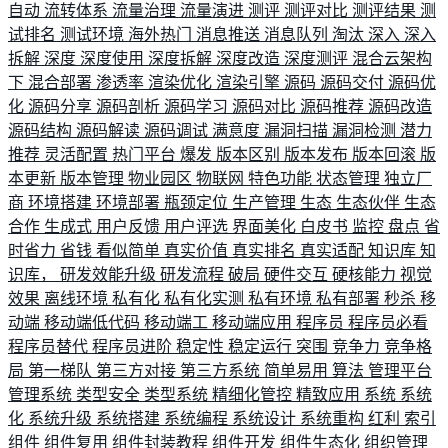
自动
流转体系
流量治理
流量演进
测评
测评对比
测评结果
测
试排名
测试环境
海外热门
消息推送
消息队列
淘汰
深入
深入
拆解
深度
深度使用
深度拆解
深度改造
深度测评
混合云架构
下
混合部署
渗透率
渲染优化
渲染引擎
源码
源码交付
源码优
化
源码分享
源码剖析
源码学习
源码对比
源码推荐
源码改造
源码结构
源码解读
源码调试
满意度
漏洞扫描
漏洞检测
潜力
推荐
灵活配置
热门平台
爆发
版本区别
版本发布
版本回滚
版
本更新
版本管理
物业园区
物联网
特色功能
状态管理
独立厂
商
环境搭建
环境部署
瓶颈定位
生产管理
生态
生态伙伴
生态
合作
生成式
用户反馈
用户评选
界面美化
白皮书
监控
盘点
省
时省力
省钱
看似简单
真实价值
真实排名
真实适配
知识库
知
识库，
研发效能升级
研发流程
破局
硬件交互
硬核能力
视觉
效果
离线环境
私有化
私有化实测
私有环境
私有部署
秒杀
移
动端
移动端低代码
移动端工
移动端应用
程序员
程序员必看
程序员替代
程序员进阶
稳定性
稳定运行
突围
竞争力
竞争格
局
第一梯队
第三方对接
第三方系统
简单易用
算法
管理平台
管理系统
类型安全
类型系统
精细化管控
精致应用
系统
系统
化
系统升级
系统搭建
系统编程
系统设计
系统重构
红利
索引
组件
组件复用
组件封装教程
组件开发
组件生态化
组织管理