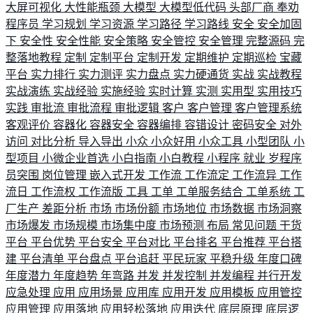
大屏可视化
大性能瓶颈
大模型
大模型低代码
头部厂商
奉劝
程序员
学习规划
学习资源
学习路径
学习路线
安全
安全加固
下
安全性
安全性能
安全策略
安全管控
安全管理
完整源码
完
整落地教程
定制
定制平台
定制开发
定期维护
定期巡检
宝藏
平台
实力排行
实力测评
实力盘点
实力硬通货
实战
实战教程
实战演练
实战经验
实施经验
实时计算
实测
实用型
实用技巧
实践
审批流
审批流程
审批逻辑
客户
客户管理
客户管理系统
客观评价
容器化
容器安全
容器编排
容错设计
密码安全
对外
访问
对比分析
导入导出
小众
小众好用
小众工具
小型团队
小
型项目
小微企业首选
小白指南
小白教程
小程序
就业
岁程序
员突围
岗位管理
嵌入式开发
工作流
工作流定
工作流异
工作
流日
工作流权
工作流版
工具
工单
工单服务结合
工单系统
工
厂生产
差距分析
市场
市场份额
市场地位
市场数据
市场洞察
市场爆发
市场规模
市场集中度
市场预测
布局
常见问题
干货
平台
平台优势
平台安全
平台对比
平台排名
平台推荐
平台搭
建
平台清单
平台盘点
平台追赶
平民玩家
平稳升级
年度口碑
年度潜力
年度趋势
年弯路
并发
并发控制
并发编程
并行开发
应急处理
应用
应用场景
应用库
应用开发
应用模板
应用管控
应用管理
应用落地
应用轻松落地
应用迭代
底层原理
底层逻