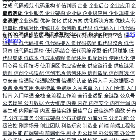
生成
代码规范
代码重构
价值判断
企业
企业后台
企业应用
企
业数字化
企业服务
企业架构
企业级
企业级应用
企业规模
企
最后活动
业调研
企业选型
优势
优化
优化方案
优化解决方案
优缺点
传
65
天前
统审批
传统对比
传统开发
伪创新
低代码
低代码入门
低代码
©
2026
福建引迈信息技术有限公司. All Rights Reserved. /
RSS
加持
低代码商业版
低代码实现
低代码对接
低代码平台
低代
/
Sitemap
码扩展
低代码排名
低代码接入
低代码搭配
低代码整合
低代
码真
低代码红黑榜
低代码结合
低代码编译型
低代码赋能
低
代码集成
低成本
低成本编程
低配环境
低配运行
使用优化
使
用心得
使用技巧
使用误区
供应链安全
供应链行业
供应链采
信创
信创全栈适配
信创市场
信创环境
信创适配
信创首选
信
息安全
信通院
信通院数据
信通院认证
值得入手
元数据驱动
免费
免费实用
免费榜单
免费版
入围名单
入门
入门合集
入门
指南
入门精通
全栈
全流程工作流
全行业适配
全链路
公众号
公务场景
公开数据
六大维度
内卷
内存
内存安全
内存泄漏
内
容生成
内网部署
内置
最佳实践
最佳平台
最佳选择
函数
分布
式
分布式事务
分布式架构
分布式缓存
分库分表
分类功能
分
级管控
刚需场景
创业团队
利基玩家
制造业
前端
前端工程化
前端性能
前端架构
前端组件
副业
办公场景
办公效率
办公流