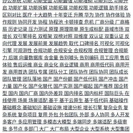
办公系统
功能
功能全面
功能最强
功能堆砌
功能对比
功能开
启
功能扩展
功能拆解
功能拓展
功能权限
功能逻辑
助手排名
区别对比
医疗
十大趋势
十年变迁
升腾
华为
协作
协作体验
协
作规则
协同开发
协程
协程池
卡顿排查
危机
厂商分级
厂商格
局
历史记录
压力测试
原理
原理简单
原生成标配
县域市场
双
增长
双引擎排名
双框架
双榜对照
双维度
双认证
双重认证
反
向代理
发展
发展前景
发展趋势
取代
口碑排名
可视化
可视化
引擎
可观测性
合规功能
合规安全
合规权限
合规管理
合规能
力
后端
向量数据库
含金量
告别噱头
告别编码
员工应用
售后
体验
售后运维
商业
商业化
商业逻辑
商用
商用低代码
商用开
发
商用首选
团队专属
团队分工
团队协作
团队协同
团队成长
团队管理
团队落地
国产
国产份额
国产低代码
国产冲击
国产
力量
国产化
国产化替代
国产实测
国产崛起
国产推荐
国企转
型
国内
国内厂商
国内外差异
国内排名
国内标杆
国际巨头
在
线使用
场景
场景适配
基于
基于云原生
基于低代码
基础操作
基础概念
基础知识
基础设施
增速分析
增长引擎
复杂业务
复
杂系统
复杂项目
复用
外包
外包团队
外部
多人协同
多人开发
多客户
多应用管理
多模态大模型
多端同步
多端适配
多级审
批
多节点
多部门
大厂
大厂布局
大型企业
大型系统
大型集团