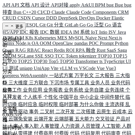
API
API 文档
API 设计
API对接
apply
ArkUI
BPM
bug
Bug
bug
排查
Bun
C++20
CI/CD
Claude
Claude Code
Components
CRM
CRUD
CSDN
Cursor
DDD
DeepSeek
DevOps
Docker
Elastic
ELK
Elysia
ESQL
Git
Git 分支
GitLab
Go
Go 泛型
Go 语言
更多
H5/APP
IDC 报告
IDC 数据
IDEA
IM 系统
IoT
Istio
ISV
Java
JNPF
JVM
K8s
Kubernetes
MES
MySQL
Naive
Next
Next.js
站点统计
Nginx
Node.js
OA
OOM
OpenClaw
pandas
POC
Prompt
Python
Qwen
RAG
RBAC
React
Redis
ROI
RPA 融合
Rust
SaaS
Saga
文章
SBOM
SGLang
SSE
SSO
TCC
Token
tokenizer
TOP10
TOP15
1741
TOP20
TOP25
TOP30
Top5
TOP50
Transformer
ts
TypeScript
UI
UI 测试
uniapp
UniApp
Vite
vLLM
vs
VSCode
Vue
Vue3
分类
vuepress
WebAssembly
一站式方案
万字长文
三大报告
三大指
6
标
三大维度
三方联合
下沉市场
专属工具
业务人员
业务代码
业务工作
业务应用
业务报表
业务系统
业务自建
业务连续
个
标签
1132
人开发者
个人练手
个性化
中国平台
中小企业
中间件替代
临
时切换
临时应急
临时权限
临时部署
为什么你做
主流选择
乱
总字数
象
事件驱动
事务
二叉树
二次开发
二次搭建
云原生
云成本
云
6,609,519
端
云端免安装
云端开发
云端部署
五大能力
交叉验证
产品对
比
人事
人事入职
人事管理
人力资源
人员管理
人工智能
人群
运行时长
解析
从零搭建
付费商用
付费版
代码
代码复用
代码审查
代码
586
天