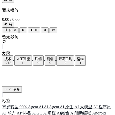
暂未播放
0:00
/
0:00
暂无歌词
分类
技术
人工智能
后端
前端
开发工具
运维
1713
11
9
5
2
1
更多
标签
35岁转型
90%
Agent
AI
AI Agent
AI 原生
AI 大模型
AI 程序员
AI 能力
AI"排名
AIGC
AI编程
AI融合
AI辅助编程
Android