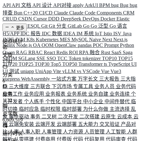
API
API 文档
API 设计
API对接
apply
ArkUI
BPM
bug
Bug
bug
排查
Bun
C++20
CI/CD
Claude
Claude Code
Components
CRM
CRUD
CSDN
Cursor
DDD
DeepSeek
DevOps
Docker
Elastic
ELK
Elysia
ESQL
Git
Git 分支
GitLab
Go
Go 泛型
Go 语言
更多
H5/APP
IDC 报告
IDC 数据
IDEA
IM 系统
IoT
Istio
ISV
Java
JNPF
JVM
K8s
Kubernetes
MES
MySQL
Naive
Next
Next.js
站点统计
Nginx
Node.js
OA
OOM
OpenClaw
pandas
POC
Prompt
Python
Qwen
RAG
RBAC
React
Redis
ROI
RPA 融合
Rust
SaaS
Saga
文章
SBOM
SGLang
SSE
SSO
TCC
Token
tokenizer
TOP10
TOP15
1741
TOP20
TOP25
TOP30
Top5
TOP50
Transformer
ts
TypeScript
UI
UI 测试
uniapp
UniApp
Vite
vLLM
vs
VSCode
Vue
Vue3
分类
vuepress
WebAssembly
一站式方案
万字长文
三大报告
三大指
6
标
三大维度
三方联合
下沉市场
专属工具
业务人员
业务代码
业务工作
业务应用
业务报表
业务系统
业务自建
业务连续
个
标签
1132
人开发者
个人练手
个性化
中国平台
中小企业
中间件替代
临
时切换
临时应急
临时权限
临时部署
为什么你做
主流选择
乱
总字数
象
事件驱动
事务
二叉树
二次开发
二次搭建
云原生
云成本
云
6,609,519
端
云端免安装
云端开发
云端部署
五大能力
交叉验证
产品对
比
人事
人事入职
人事管理
人力资源
人员管理
人工智能
人群
运行时长
解析
从零搭建
付费商用
付费版
代码
代码复用
代码审查
代码
587
天