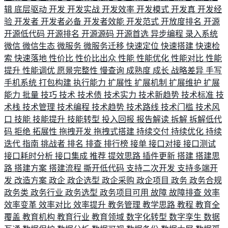
辑
底层驱动
开发
开发实战
开发效率
开发模式
开发真
开发经
验
开发者
开发者必备
开发者效能
开发范式
开放度排名
开源
开源低代码
开源排名
开源源码
开源首选
异步编程
录入系统
微信
微信生态
微服务
微服务迁移
快速定位
快速搭建
快速检
索
快速落地
性价比
性价比出众
性能
性能优化
性能对比
性能
提升
性能调优
愿景完整性
慢查询
成熟度
成长
战略差异
手写
手机系统
打包构建
执行能力
扩展性
扩展机制
扩展维护
扩展
能力
批量
技巧
技术
技术债
技术实力
技术新趋势
技术标准
技
术栈
技术管理
技术编程
技术趋势
技术路线
技术门槛
技术风
口
技能
技能提升
技能转型
投入回报
报告解读
拆解
拆解低代
码
拒绝
拓展性
拖拽开发
拖拽式搭建
持续交付
持续优化
持续
迭代
指南
挑战者
排名
排查
排行榜
接单
接口对接
接口测试
接口耗时分析
接口集成
推荐
提效思路
插件更新
搭建
搭建思
路
搭建方案
搭建流程
撕开低代码
支持二次开发
支持多端开
发
改造方案
政企
政企选型
政企采购
政企项目
政务
政务合规
政务类
政务行业
政务选型
政务项目可用
故障
故障排查
效率
效率变革
效率对比
效率提升
教务管理
教学思路
教程
教育全
覆盖
教育机构
教育行业
教育领域
数字化转型
数字孪生
数据