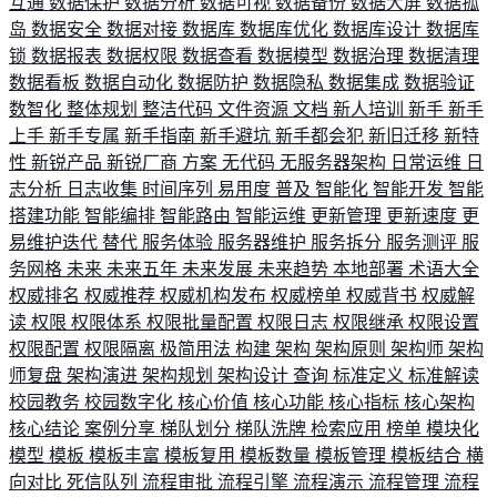
互通
数据保护
数据分析
数据可视
数据备份
数据大屏
数据孤
岛
数据安全
数据对接
数据库
数据库优化
数据库设计
数据库
锁
数据报表
数据权限
数据查看
数据模型
数据治理
数据清理
数据看板
数据自动化
数据防护
数据隐私
数据集成
数据验证
数智化
整体规划
整洁代码
文件资源
文档
新人培训
新手
新手
上手
新手专属
新手指南
新手避坑
新手都会犯
新旧迁移
新特
性
新锐产品
新锐厂商
方案
无代码
无服务器架构
日常运维
日
志分析
日志收集
时间序列
易用度
普及
智能化
智能开发
智能
搭建功能
智能编排
智能路由
智能运维
更新管理
更新速度
更
易维护迭代
替代
服务体验
服务器维护
服务拆分
服务测评
服
务网格
未来
未来五年
未来发展
未来趋势
本地部署
术语大全
权威排名
权威推荐
权威机构发布
权威榜单
权威背书
权威解
读
权限
权限体系
权限批量配置
权限日志
权限继承
权限设置
权限配置
权限隔离
极简用法
构建
架构
架构原则
架构师
架构
师复盘
架构演进
架构规划
架构设计
查询
标准定义
标准解读
校园教务
校园数字化
核心价值
核心功能
核心指标
核心架构
核心结论
案例分享
梯队划分
梯队洗牌
检索应用
榜单
模块化
模型
模板
模板丰富
模板复用
模板数量
模板管理
模板结合
横
向对比
死信队列
流程审批
流程引擎
流程演示
流程管理
流程