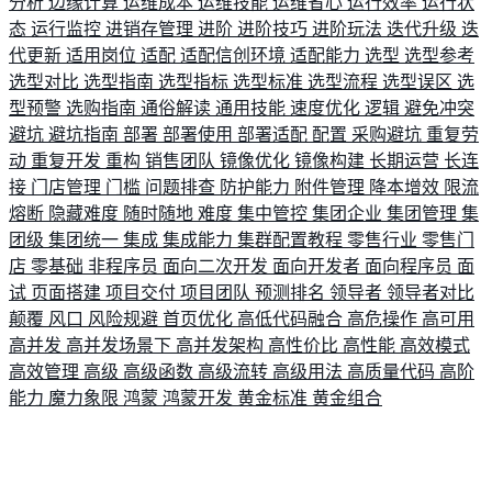
分析
边缘计算
运维成本
运维技能
运维省心
运行效率
运行状
态
运行监控
进销存管理
进阶
进阶技巧
进阶玩法
迭代升级
迭
代更新
适用岗位
适配
适配信创环境
适配能力
选型
选型参考
选型对比
选型指南
选型指标
选型标准
选型流程
选型误区
选
型预警
选购指南
通俗解读
通用技能
速度优化
逻辑
避免冲突
避坑
避坑指南
部署
部署使用
部署适配
配置
采购避坑
重复劳
动
重复开发
重构
销售团队
镜像优化
镜像构建
长期运营
长连
接
门店管理
门槛
问题排查
防护能力
附件管理
降本增效
限流
熔断
隐藏难度
随时随地
难度
集中管控
集团企业
集团管理
集
团级
集团统一
集成
集成能力
集群配置教程
零售行业
零售门
店
零基础
非程序员
面向二次开发
面向开发者
面向程序员
面
试
页面搭建
项目交付
项目团队
预测排名
领导者
领导者对比
颠覆
风口
风险规避
首页优化
高低代码融合
高危操作
高可用
高并发
高并发场景下
高并发架构
高性价比
高性能
高效模式
高效管理
高级
高级函数
高级流转
高级用法
高质量代码
高阶
能力
魔力象限
鸿蒙
鸿蒙开发
黄金标准
黄金组合