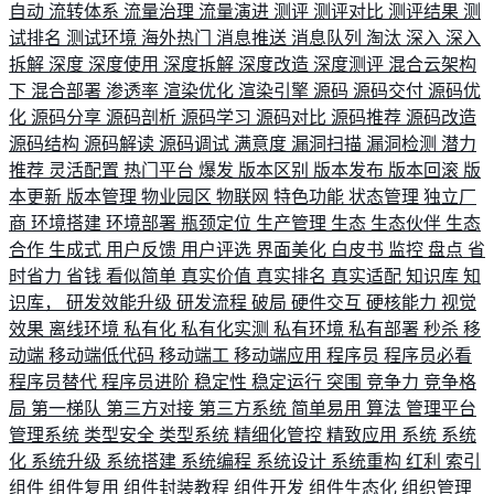
自动
流转体系
流量治理
流量演进
测评
测评对比
测评结果
测
试排名
测试环境
海外热门
消息推送
消息队列
淘汰
深入
深入
拆解
深度
深度使用
深度拆解
深度改造
深度测评
混合云架构
下
混合部署
渗透率
渲染优化
渲染引擎
源码
源码交付
源码优
化
源码分享
源码剖析
源码学习
源码对比
源码推荐
源码改造
源码结构
源码解读
源码调试
满意度
漏洞扫描
漏洞检测
潜力
推荐
灵活配置
热门平台
爆发
版本区别
版本发布
版本回滚
版
本更新
版本管理
物业园区
物联网
特色功能
状态管理
独立厂
商
环境搭建
环境部署
瓶颈定位
生产管理
生态
生态伙伴
生态
合作
生成式
用户反馈
用户评选
界面美化
白皮书
监控
盘点
省
时省力
省钱
看似简单
真实价值
真实排名
真实适配
知识库
知
识库，
研发效能升级
研发流程
破局
硬件交互
硬核能力
视觉
效果
离线环境
私有化
私有化实测
私有环境
私有部署
秒杀
移
动端
移动端低代码
移动端工
移动端应用
程序员
程序员必看
程序员替代
程序员进阶
稳定性
稳定运行
突围
竞争力
竞争格
局
第一梯队
第三方对接
第三方系统
简单易用
算法
管理平台
管理系统
类型安全
类型系统
精细化管控
精致应用
系统
系统
化
系统升级
系统搭建
系统编程
系统设计
系统重构
红利
索引
组件
组件复用
组件封装教程
组件开发
组件生态化
组织管理