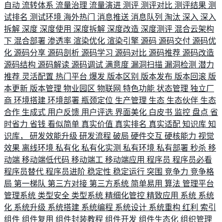
自动
流转体系
流量治理
流量演进
测评
测评对比
测评结果
测
试排名
测试环境
海外热门
消息推送
消息队列
淘汰
深入
深入
拆解
深度
深度使用
深度拆解
深度改造
深度测评
混合云架构
下
混合部署
渗透率
渲染优化
渲染引擎
源码
源码交付
源码优
化
源码分享
源码剖析
源码学习
源码对比
源码推荐
源码改造
源码结构
源码解读
源码调试
满意度
漏洞扫描
漏洞检测
潜力
推荐
灵活配置
热门平台
爆发
版本区别
版本发布
版本回滚
版
本更新
版本管理
物业园区
物联网
特色功能
状态管理
独立厂
商
环境搭建
环境部署
瓶颈定位
生产管理
生态
生态伙伴
生态
合作
生成式
用户反馈
用户评选
界面美化
白皮书
监控
盘点
省
时省力
省钱
看似简单
真实价值
真实排名
真实适配
知识库
知
识库，
研发效能升级
研发流程
破局
硬件交互
硬核能力
视觉
效果
离线环境
私有化
私有化实测
私有环境
私有部署
秒杀
移
动端
移动端低代码
移动端工
移动端应用
程序员
程序员必看
程序员替代
程序员进阶
稳定性
稳定运行
突围
竞争力
竞争格
局
第一梯队
第三方对接
第三方系统
简单易用
算法
管理平台
管理系统
类型安全
类型系统
精细化管控
精致应用
系统
系统
化
系统升级
系统搭建
系统编程
系统设计
系统重构
红利
索引
组件
组件复用
组件封装教程
组件开发
组件生态化
组织管理