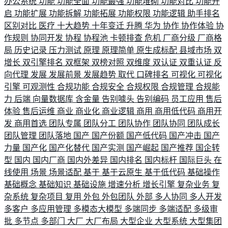
办公系统
功能
功能全面
功能最强
功能堆砌
功能对比
功能开
启
功能扩展
功能拆解
功能拓展
功能权限
功能逻辑
助手排名
区别对比
医疗
十大趋势
十年变迁
升腾
华为
协作
协作体验
协
作规则
协同开发
协程
协程池
卡顿排查
危机
厂商分级
厂商格
局
历史记录
压力测试
原理
原理简单
原生成标配
县域市场
双
增长
双引擎排名
双框架
双榜对照
双维度
双认证
双重认证
反
向代理
发展
发展前景
发展趋势
取代
口碑排名
可视化
可视化
引擎
可观测性
合规功能
合规安全
合规权限
合规管理
合规能
力
后端
向量数据库
含金量
告别噱头
告别编码
员工应用
售后
体验
售后运维
商业
商业化
商业逻辑
商用
商用低代码
商用开
发
商用首选
团队专属
团队分工
团队协作
团队协同
团队成长
团队管理
团队落地
国产
国产份额
国产低代码
国产冲击
国产
力量
国产化
国产化替代
国产实测
国产崛起
国产推荐
国企转
型
国内
国内厂商
国内外差异
国内排名
国内标杆
国际巨头
在
线使用
场景
场景适配
基于
基于云原生
基于低代码
基础操作
基础概念
基础知识
基础设施
增速分析
增长引擎
复杂业务
复
杂系统
复杂项目
复用
外包
外包团队
外部
多人协同
多人开发
多客户
多应用管理
多模态大模型
多端同步
多端适配
多级审
批
多节点
多部门
大厂
大厂布局
大型企业
大型系统
大型集团