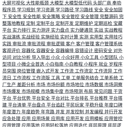
大屏可视化
大性能瓶颈
大模型
大模型低代码
头部厂商
奉劝
程序员
学习规划
学习资源
学习路径
学习路线
安全
安全加固
下
安全性
安全性能
安全策略
安全管控
安全管理
完整源码
完
整落地教程
定制
定制平台
定制开发
定期维护
定期巡检
宝藏
平台
实力排行
实力测评
实力盘点
实力硬通货
实战
实战教程
实战演练
实战经验
实施经验
实时计算
实测
实用型
实用技巧
实践
审批流
审批流程
审批逻辑
客户
客户管理
客户管理系统
客观评价
容器化
容器安全
容器编排
容错设计
密码安全
对外
访问
对比分析
导入导出
小众
小众好用
小众工具
小型团队
小
型项目
小微企业首选
小白指南
小白教程
小程序
就业
岁程序
员突围
岗位管理
嵌入式开发
工作流
工作流定
工作流异
工作
流日
工作流权
工作流版
工具
工单
工单服务结合
工单系统
工
厂生产
差距分析
市场
市场份额
市场地位
市场数据
市场洞察
市场爆发
市场规模
市场集中度
市场预测
布局
常见问题
干货
平台
平台优势
平台安全
平台对比
平台排名
平台推荐
平台搭
建
平台清单
平台盘点
平台追赶
平民玩家
平稳升级
年度口碑
年度潜力
年度趋势
年弯路
并发
并发控制
并发编程
并行开发
应急处理
应用
应用场景
应用库
应用开发
应用模板
应用管控
应用管理
应用落地
应用轻松落地
应用迭代
底层原理
底层逻