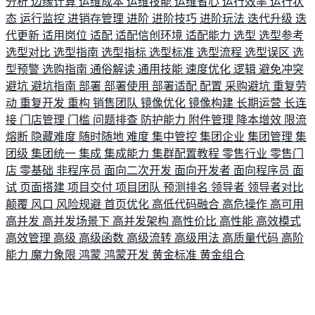
分析
边缘计算
运维成本
运维技能
运维省心
运行效率
运行状
态
运行监控
进销存管理
进阶
进阶技巧
进阶玩法
迭代升级
迭
代更新
适用岗位
适配
适配信创环境
适配能力
选型
选型参考
选型对比
选型指南
选型指标
选型标准
选型流程
选型误区
选
型预警
选购指南
通俗解读
通用技能
速度优化
逻辑
避免冲突
避坑
避坑指南
部署
部署使用
部署适配
配置
采购避坑
重复劳
动
重复开发
重构
销售团队
镜像优化
镜像构建
长期运营
长连
接
门店管理
门槛
问题排查
防护能力
附件管理
降本增效
限流
熔断
隐藏难度
随时随地
难度
集中管控
集团企业
集团管理
集
团级
集团统一
集成
集成能力
集群配置教程
零售行业
零售门
店
零基础
非程序员
面向二次开发
面向开发者
面向程序员
面
试
页面搭建
项目交付
项目团队
预测排名
领导者
领导者对比
颠覆
风口
风险规避
首页优化
高低代码融合
高危操作
高可用
高并发
高并发场景下
高并发架构
高性价比
高性能
高效模式
高效管理
高级
高级函数
高级流转
高级用法
高质量代码
高阶
能力
魔力象限
鸿蒙
鸿蒙开发
黄金标准
黄金组合