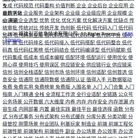
生成
代码规范
代码重构
价值判断
企业
企业后台
企业应用
企
业数字化
企业服务
企业架构
企业级
企业级应用
企业规模
企
最后活动
业调研
企业选型
优势
优化
优化方案
优化解决方案
优缺点
传
63
天前
统审批
传统对比
传统开发
伪创新
低代码
低代码入门
低代码
©
2026
福建引迈信息技术有限公司. All Rights Reserved. /
RSS
加持
低代码商业版
低代码实现
低代码对接
低代码平台
低代
/
Sitemap
码扩展
低代码排名
低代码接入
低代码搭配
低代码整合
低代
码真
低代码红黑榜
低代码结合
低代码编译型
低代码赋能
低
代码集成
低成本
低成本编程
低配环境
低配运行
使用优化
使
用心得
使用技巧
使用误区
供应链安全
供应链行业
供应链采
信创
信创全栈适配
信创市场
信创环境
信创适配
信创首选
信
息安全
信通院
信通院数据
信通院认证
值得入手
元数据驱动
免费
免费实用
免费榜单
免费版
入围名单
入门
入门合集
入门
指南
入门精通
全栈
全流程工作流
全行业适配
全链路
公众号
公务场景
公开数据
六大维度
内卷
内存
内存安全
内存泄漏
内
容生成
内网部署
内置
最佳实践
最佳平台
最佳选择
函数
分布
式
分布式事务
分布式架构
分布式缓存
分库分表
分类功能
分
级管控
刚需场景
创业团队
利基玩家
制造业
前端
前端工程化
前端性能
前端架构
前端组件
副业
办公场景
办公效率
办公流