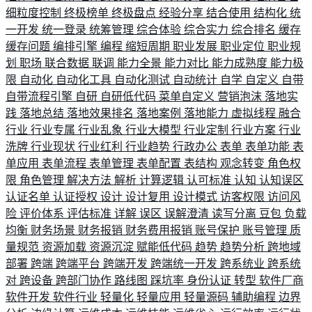
细粒度控制
终极榜单
终极盘点
经验分享
结合使用
结构化
统
一开发
统一登录
统筹管理
综合体验
综合实力
综合排名
缓存
缓存问题
编排引擎
编程
缩短周期
职业发展
职业定位
职业规
划
职场
联合数据
联调
能力全景
能力对比
能力成熟度
能力极
限
自动化
自动化工具
自动化测试
自动统计
自学
自定义
自带
自带流程引擎
自研
自研低代码
菜单自定义
营销泡沫
落地实
践
落地总结
落地效果排名
落地案例
落地能力
虚拟线程
融合
行业
行业专属
行业乱象
行业大模型
行业定制
行业方案
行业
洗牌
行业现状
行业红利
行业趋势
行政办公
表单
表单功能
表
单应用
表单流程
表单管理
表单配置
表结构
观念转变
角色权
限
角色管理
解决方法
解析
计算逻辑
认可标准
认知
认知误区
认证名单
认证授权
设计
设计复用
设计模式
访客权限
访问风
险
评价体系
评估标准
详解
误区
误解澄清
读写分离
豆包
负载
均衡
财务场景
财务报销
财务费用报销
账号保护
账号管理
质
量规范
资源加载
资源沉淀
赋能低代码
趋势
趋势分析
跨地域
部署
跨端
跨端平台
跨端开发
跨端统一开发
跨系统业
跨系统
对
跨设备
跨部门协作
路线图
踩坑率
身份认证
转型
软件厂商
软件开发
软件行业
轻量化
轻量应用
轻量源码
辅助编程
边界