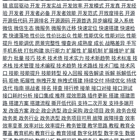
辑
底层驱动
开发
开发实战
开发效率
开发模式
开发真
开发经
验
开发者
开发者必备
开发者效能
开发范式
开放度排名
开源
开源低代码
开源排名
开源源码
开源首选
异步编程
录入系统
微信
微信生态
微服务
微服务迁移
快速定位
快速搭建
快速检
索
快速落地
性价比
性价比出众
性能
性能优化
性能对比
性能
提升
性能调优
愿景完整性
慢查询
成熟度
成长
战略差异
手写
手机系统
打包构建
执行能力
扩展性
扩展机制
扩展维护
扩展
能力
批量
技巧
技术
技术债
技术实力
技术新趋势
技术标准
技
术栈
技术管理
技术编程
技术趋势
技术路线
技术门槛
技术风
口
技能
技能提升
技能转型
投入回报
报告解读
拆解
拆解低代
码
拒绝
拓展性
拖拽开发
拖拽式搭建
持续交付
持续优化
持续
迭代
指南
挑战者
排名
排查
排行榜
接单
接口对接
接口测试
接口耗时分析
接口集成
推荐
提效思路
插件更新
搭建
搭建思
路
搭建方案
搭建流程
撕开低代码
支持二次开发
支持多端开
发
改造方案
政企
政企选型
政企采购
政企项目
政务
政务合规
政务类
政务行业
政务选型
政务项目可用
故障
故障排查
效率
效率变革
效率对比
效率提升
教务管理
教学思路
教程
教育全
覆盖
教育机构
教育行业
教育领域
数字化转型
数字孪生
数据