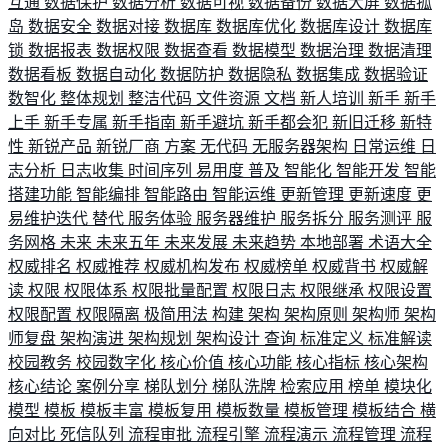
互通
数据保护
数据分析
数据可视
数据备份
数据大屏
数据孤
岛
数据安全
数据对接
数据库
数据库优化
数据库设计
数据库
锁
数据报表
数据权限
数据查看
数据模型
数据治理
数据清理
数据看板
数据自动化
数据防护
数据隐私
数据集成
数据验证
数智化
整体规划
整洁代码
文件资源
文档
新人培训
新手
新手
上手
新手专属
新手指南
新手避坑
新手都会犯
新旧迁移
新特
性
新锐产品
新锐厂商
方案
无代码
无服务器架构
日常运维
日
志分析
日志收集
时间序列
易用度
普及
智能化
智能开发
智能
搭建功能
智能编排
智能路由
智能运维
更新管理
更新速度
更
易维护迭代
替代
服务体验
服务器维护
服务拆分
服务测评
服
务网格
未来
未来五年
未来发展
未来趋势
本地部署
术语大全
权威排名
权威推荐
权威机构发布
权威榜单
权威背书
权威解
读
权限
权限体系
权限批量配置
权限日志
权限继承
权限设置
权限配置
权限隔离
极简用法
构建
架构
架构原则
架构师
架构
师复盘
架构演进
架构规划
架构设计
查询
标准定义
标准解读
校园教务
校园数字化
核心价值
核心功能
核心指标
核心架构
核心结论
案例分享
梯队划分
梯队洗牌
检索应用
榜单
模块化
模型
模板
模板丰富
模板复用
模板数量
模板管理
模板结合
横
向对比
死信队列
流程审批
流程引擎
流程演示
流程管理
流程