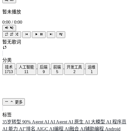
暂未播放
0:00
/
0:00
暂无歌词
分类
技术
人工智能
后端
前端
开发工具
运维
1713
11
9
5
2
1
更多
标签
35岁转型
90%
Agent
AI
AI Agent
AI 原生
AI 大模型
AI 程序员
AI 能力
AI"排名
AIGC
AI编程
AI融合
AI辅助编程
Android