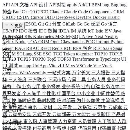
API
API 文档
API 设计
API对接
apply
ArkUI
BPM
bug
Bug
bug
排查
Bun
C++20
CI/CD
Claude
Claude Code
Components
CRM
CRUD
CSDN
Cursor
DDD
DeepSeek
DevOps
Docker
Elastic
ELK
Elysia
ESQL
Git
Git 分支
GitLab
Go
Go 泛型
Go 语言
更多
H5/APP
IDC 报告
IDC 数据
IDEA
IM 系统
IoT
Istio
ISV
Java
JNPF
JVM
K8s
Kubernetes
MES
MySQL
Naive
Next
Next.js
站点统计
Nginx
Node.js
OA
OOM
OpenClaw
pandas
POC
Prompt
Python
Qwen
RAG
RBAC
React
Redis
ROI
RPA 融合
Rust
SaaS
Saga
文章
SBOM
SGLang
SSE
SSO
TCC
Token
tokenizer
TOP10
TOP15
1741
TOP20
TOP25
TOP30
Top5
TOP50
Transformer
ts
TypeScript
UI
UI 测试
uniapp
UniApp
Vite
vLLM
vs
VSCode
Vue
Vue3
分类
vuepress
WebAssembly
一站式方案
万字长文
三大报告
三大指
6
标
三大维度
三方联合
下沉市场
专属工具
业务人员
业务代码
业务工作
业务应用
业务报表
业务系统
业务自建
业务连续
个
标签
1132
人开发者
个人练手
个性化
中国平台
中小企业
中间件替代
临
时切换
临时应急
临时权限
临时部署
为什么你做
主流选择
乱
总字数
象
事件驱动
事务
二叉树
二次开发
二次搭建
云原生
云成本
云
6,609,519
端
云端免安装
云端开发
云端部署
五大能力
交叉验证
产品对
比
人事
人事入职
人事管理
人力资源
人员管理
人工智能
人群
运行时长
解析
从零搭建
付费商用
付费版
代码
代码复用
代码审查
代码
583
天