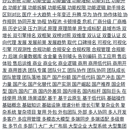
办公系统
功能
功能全面
功能最强
功能堆砌
功能对比
功能开
启
功能扩展
功能拆解
功能拓展
功能权限
功能逻辑
助手排名
区别对比
医疗
十大趋势
十年变迁
升腾
华为
协作
协作体验
协
作规则
协同开发
协程
协程池
卡顿排查
危机
厂商分级
厂商格
局
历史记录
压力测试
原理
原理简单
原生成标配
县域市场
双
增长
双引擎排名
双框架
双榜对照
双维度
双认证
双重认证
反
向代理
发展
发展前景
发展趋势
取代
口碑排名
可视化
可视化
引擎
可观测性
合规功能
合规安全
合规权限
合规管理
合规能
力
后端
向量数据库
含金量
告别噱头
告别编码
员工应用
售后
体验
售后运维
商业
商业化
商业逻辑
商用
商用低代码
商用开
发
商用首选
团队专属
团队分工
团队协作
团队协同
团队成长
团队管理
团队落地
国产
国产份额
国产低代码
国产冲击
国产
力量
国产化
国产化替代
国产实测
国产崛起
国产推荐
国企转
型
国内
国内厂商
国内外差异
国内排名
国内标杆
国际巨头
在
线使用
场景
场景适配
基于
基于云原生
基于低代码
基础操作
基础概念
基础知识
基础设施
增速分析
增长引擎
复杂业务
复
杂系统
复杂项目
复用
外包
外包团队
外部
多人协同
多人开发
多客户
多应用管理
多模态大模型
多端同步
多端适配
多级审
批
多节点
多部门
大厂
大厂布局
大型企业
大型系统
大型集团