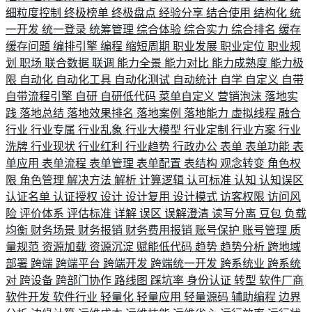
细粒度控制
终极榜单
终极盘点
经验分享
结合使用
结构化
统
一开发
统一登录
统筹管理
综合体验
综合实力
综合排名
缓存
缓存问题
编排引擎
编程
缩短周期
职业发展
职业定位
职业规
划
职场
联合数据
联调
能力全景
能力对比
能力成熟度
能力极
限
自动化
自动化工具
自动化测试
自动统计
自学
自定义
自带
自带流程引擎
自研
自研低代码
菜单自定义
营销泡沫
落地实
践
落地总结
落地效果排名
落地案例
落地能力
虚拟线程
融合
行业
行业专属
行业乱象
行业大模型
行业定制
行业方案
行业
洗牌
行业现状
行业红利
行业趋势
行政办公
表单
表单功能
表
单应用
表单流程
表单管理
表单配置
表结构
观念转变
角色权
限
角色管理
解决方法
解析
计算逻辑
认可标准
认知
认知误区
认证名单
认证授权
设计
设计复用
设计模式
访客权限
访问风
险
评价体系
评估标准
详解
误区
误解澄清
读写分离
豆包
负载
均衡
财务场景
财务报销
财务费用报销
账号保护
账号管理
质
量规范
资源加载
资源沉淀
赋能低代码
趋势
趋势分析
跨地域
部署
跨端
跨端平台
跨端开发
跨端统一开发
跨系统业
跨系统
对
跨设备
跨部门协作
路线图
踩坑率
身份认证
转型
软件厂商
软件开发
软件行业
轻量化
轻量应用
轻量源码
辅助编程
边界