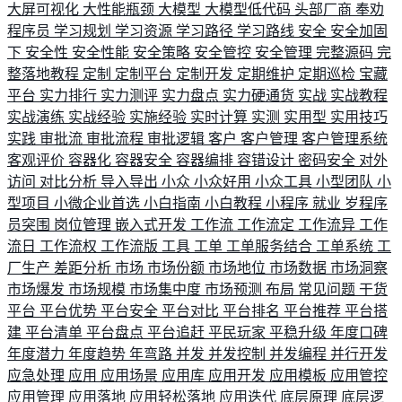
大屏可视化
大性能瓶颈
大模型
大模型低代码
头部厂商
奉劝
程序员
学习规划
学习资源
学习路径
学习路线
安全
安全加固
下
安全性
安全性能
安全策略
安全管控
安全管理
完整源码
完
整落地教程
定制
定制平台
定制开发
定期维护
定期巡检
宝藏
平台
实力排行
实力测评
实力盘点
实力硬通货
实战
实战教程
实战演练
实战经验
实施经验
实时计算
实测
实用型
实用技巧
实践
审批流
审批流程
审批逻辑
客户
客户管理
客户管理系统
客观评价
容器化
容器安全
容器编排
容错设计
密码安全
对外
访问
对比分析
导入导出
小众
小众好用
小众工具
小型团队
小
型项目
小微企业首选
小白指南
小白教程
小程序
就业
岁程序
员突围
岗位管理
嵌入式开发
工作流
工作流定
工作流异
工作
流日
工作流权
工作流版
工具
工单
工单服务结合
工单系统
工
厂生产
差距分析
市场
市场份额
市场地位
市场数据
市场洞察
市场爆发
市场规模
市场集中度
市场预测
布局
常见问题
干货
平台
平台优势
平台安全
平台对比
平台排名
平台推荐
平台搭
建
平台清单
平台盘点
平台追赶
平民玩家
平稳升级
年度口碑
年度潜力
年度趋势
年弯路
并发
并发控制
并发编程
并行开发
应急处理
应用
应用场景
应用库
应用开发
应用模板
应用管控
应用管理
应用落地
应用轻松落地
应用迭代
底层原理
底层逻