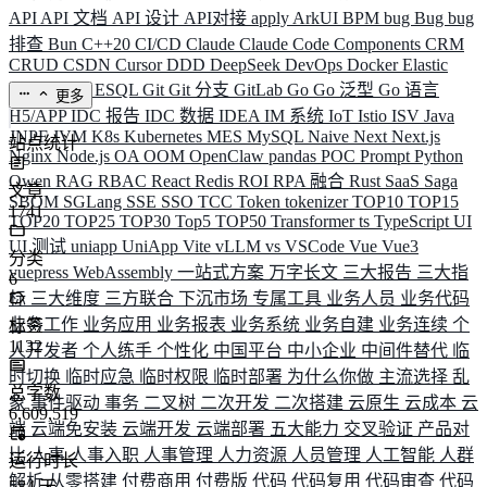
API
API 文档
API 设计
API对接
apply
ArkUI
BPM
bug
Bug
bug
排查
Bun
C++20
CI/CD
Claude
Claude Code
Components
CRM
CRUD
CSDN
Cursor
DDD
DeepSeek
DevOps
Docker
Elastic
ELK
Elysia
ESQL
Git
Git 分支
GitLab
Go
Go 泛型
Go 语言
更多
H5/APP
IDC 报告
IDC 数据
IDEA
IM 系统
IoT
Istio
ISV
Java
JNPF
JVM
K8s
Kubernetes
MES
MySQL
Naive
Next
Next.js
站点统计
Nginx
Node.js
OA
OOM
OpenClaw
pandas
POC
Prompt
Python
Qwen
RAG
RBAC
React
Redis
ROI
RPA 融合
Rust
SaaS
Saga
文章
SBOM
SGLang
SSE
SSO
TCC
Token
tokenizer
TOP10
TOP15
1741
TOP20
TOP25
TOP30
Top5
TOP50
Transformer
ts
TypeScript
UI
UI 测试
uniapp
UniApp
Vite
vLLM
vs
VSCode
Vue
Vue3
分类
vuepress
WebAssembly
一站式方案
万字长文
三大报告
三大指
6
标
三大维度
三方联合
下沉市场
专属工具
业务人员
业务代码
业务工作
业务应用
业务报表
业务系统
业务自建
业务连续
个
标签
1132
人开发者
个人练手
个性化
中国平台
中小企业
中间件替代
临
时切换
临时应急
临时权限
临时部署
为什么你做
主流选择
乱
总字数
象
事件驱动
事务
二叉树
二次开发
二次搭建
云原生
云成本
云
6,609,519
端
云端免安装
云端开发
云端部署
五大能力
交叉验证
产品对
比
人事
人事入职
人事管理
人力资源
人员管理
人工智能
人群
运行时长
解析
从零搭建
付费商用
付费版
代码
代码复用
代码审查
代码
584
天