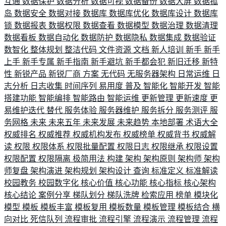
互通
数据保护
数据分析
数据可视
数据备份
数据大屏
数据孤
岛
数据安全
数据对接
数据库
数据库优化
数据库设计
数据库
锁
数据报表
数据权限
数据查看
数据模型
数据治理
数据清理
数据看板
数据自动化
数据防护
数据隐私
数据集成
数据验证
数智化
整体规划
整洁代码
文件资源
文档
新人培训
新手
新手
上手
新手专属
新手指南
新手避坑
新手都会犯
新旧迁移
新特
性
新锐产品
新锐厂商
方案
无代码
无服务器架构
日常运维
日
志分析
日志收集
时间序列
易用度
普及
智能化
智能开发
智能
搭建功能
智能编排
智能路由
智能运维
更新管理
更新速度
更
易维护迭代
替代
服务体验
服务器维护
服务拆分
服务测评
服
务网格
未来
未来五年
未来发展
未来趋势
本地部署
术语大全
权威排名
权威推荐
权威机构发布
权威榜单
权威背书
权威解
读
权限
权限体系
权限批量配置
权限日志
权限继承
权限设置
权限配置
权限隔离
极简用法
构建
架构
架构原则
架构师
架构
师复盘
架构演进
架构规划
架构设计
查询
标准定义
标准解读
校园教务
校园数字化
核心价值
核心功能
核心指标
核心架构
核心结论
案例分享
梯队划分
梯队洗牌
检索应用
榜单
模块化
模型
模板
模板丰富
模板复用
模板数量
模板管理
模板结合
横
向对比
死信队列
流程审批
流程引擎
流程演示
流程管理
流程