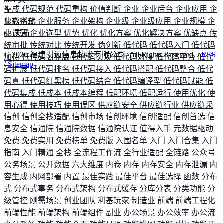
生成
代码规范
代码重构
价值判断
企业
企业后台
企业应用
企
业数字化
企业服务
企业架构
企业级
企业级应用
企业规模
企
最后活动
业调研
企业选型
优势
优化
优化方案
优化解决方案
优缺点
传
63
天前
统审批
传统对比
传统开发
伪创新
低代码
低代码入门
低代码
©
2026
福建引迈信息技术有限公司. All Rights Reserved. /
RSS
加持
低代码商业版
低代码实现
低代码对接
低代码平台
低代
/
Sitemap
码扩展
低代码排名
低代码接入
低代码搭配
低代码整合
低代
码真
低代码红黑榜
低代码结合
低代码编译型
低代码赋能
低
代码集成
低成本
低成本编程
低配环境
低配运行
使用优化
使
用心得
使用技巧
使用误区
供应链安全
供应链行业
供应链采
信创
信创全栈适配
信创市场
信创环境
信创适配
信创首选
信
息安全
信通院
信通院数据
信通院认证
值得入手
元数据驱动
免费
免费实用
免费榜单
免费版
入围名单
入门
入门合集
入门
指南
入门精通
全栈
全流程工作流
全行业适配
全链路
公众号
公务场景
公开数据
六大维度
内卷
内存
内存安全
内存泄漏
内
容生成
内网部署
内置
最佳实践
最佳平台
最佳选择
函数
分布
式
分布式事务
分布式架构
分布式缓存
分库分表
分类功能
分
级管控
刚需场景
创业团队
利基玩家
制造业
前端
前端工程化
前端性能
前端架构
前端组件
副业
办公场景
办公效率
办公流