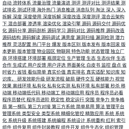
自动
流转体系
流量治理
流量演进
测评
测评对比
测评结果
测
试排名
测试环境
海外热门
消息推送
消息队列
淘汰
深入
深入
拆解
深度
深度使用
深度拆解
深度改造
深度测评
混合云架构
下
混合部署
渗透率
渲染优化
渲染引擎
源码
源码交付
源码优
化
源码分享
源码剖析
源码学习
源码对比
源码推荐
源码改造
源码结构
源码解读
源码调试
满意度
漏洞扫描
漏洞检测
潜力
推荐
灵活配置
热门平台
爆发
版本区别
版本发布
版本回滚
版
本更新
版本管理
物业园区
物联网
特色功能
状态管理
独立厂
商
环境搭建
环境部署
瓶颈定位
生产管理
生态
生态伙伴
生态
合作
生成式
用户反馈
用户评选
界面美化
白皮书
监控
盘点
省
时省力
省钱
看似简单
真实价值
真实排名
真实适配
知识库
知
识库，
研发效能升级
研发流程
破局
硬件交互
硬核能力
视觉
效果
离线环境
私有化
私有化实测
私有环境
私有部署
秒杀
移
动端
移动端低代码
移动端工
移动端应用
程序员
程序员必看
程序员替代
程序员进阶
稳定性
稳定运行
突围
竞争力
竞争格
局
第一梯队
第三方对接
第三方系统
简单易用
算法
管理平台
管理系统
类型安全
类型系统
精细化管控
精致应用
系统
系统
化
系统升级
系统搭建
系统编程
系统设计
系统重构
红利
索引
组件
组件复用
组件封装教程
组件开发
组件生态化
组织管理