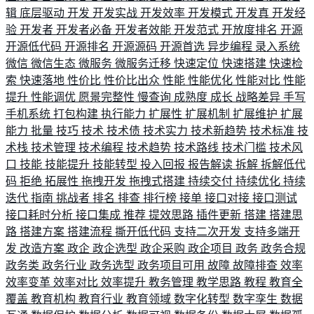
辑
底层驱动
开发
开发实战
开发效率
开发模式
开发真
开发经
验
开发者
开发者必备
开发者效能
开发范式
开放度排名
开源
开源低代码
开源排名
开源源码
开源首选
异步编程
录入系统
微信
微信生态
微服务
微服务迁移
快速定位
快速搭建
快速检
索
快速落地
性价比
性价比出众
性能
性能优化
性能对比
性能
提升
性能调优
愿景完整性
慢查询
成熟度
成长
战略差异
手写
手机系统
打包构建
执行能力
扩展性
扩展机制
扩展维护
扩展
能力
批量
技巧
技术
技术债
技术实力
技术新趋势
技术标准
技
术栈
技术管理
技术编程
技术趋势
技术路线
技术门槛
技术风
口
技能
技能提升
技能转型
投入回报
报告解读
拆解
拆解低代
码
拒绝
拓展性
拖拽开发
拖拽式搭建
持续交付
持续优化
持续
迭代
指南
挑战者
排名
排查
排行榜
接单
接口对接
接口测试
接口耗时分析
接口集成
推荐
提效思路
插件更新
搭建
搭建思
路
搭建方案
搭建流程
撕开低代码
支持二次开发
支持多端开
发
改造方案
政企
政企选型
政企采购
政企项目
政务
政务合规
政务类
政务行业
政务选型
政务项目可用
故障
故障排查
效率
效率变革
效率对比
效率提升
教务管理
教学思路
教程
教育全
覆盖
教育机构
教育行业
教育领域
数字化转型
数字孪生
数据