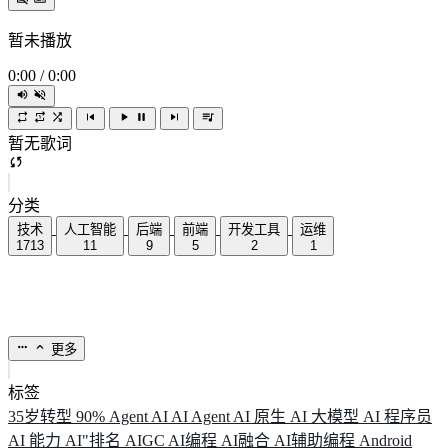
暂未播放
0:00
/
0:00
暂无歌词
分类
技术
人工智能
后端
前端
开发工具
运维
1713
11
9
5
2
1
更多
标签
35岁转型
90%
Agent
AI
AI Agent
AI 原生
AI 大模型
AI 程序员
AI 能力
AI"排名
AIGC
AI编程
AI融合
AI辅助编程
Android