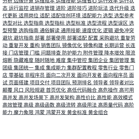
分析
边缘计算
运维成本
运维技能
运维省心
运行效率
运行状
态
运行监控
进销存管理
进阶
进阶技巧
进阶玩法
迭代升级
迭
代更新
适用岗位
适配
适配信创环境
适配能力
选型
选型参考
选型对比
选型指南
选型指标
选型标准
选型流程
选型误区
选
型预警
选购指南
通俗解读
通用技能
速度优化
逻辑
避免冲突
避坑
避坑指南
部署
部署使用
部署适配
配置
采购避坑
重复劳
动
重复开发
重构
销售团队
镜像优化
镜像构建
长期运营
长连
接
门店管理
门槛
问题排查
防护能力
附件管理
降本增效
限流
熔断
隐藏难度
随时随地
难度
集中管控
集团企业
集团管理
集
团级
集团统一
集成
集成能力
集群配置教程
零售行业
零售门
店
零基础
非程序员
面向二次开发
面向开发者
面向程序员
面
试
页面搭建
项目交付
项目团队
预测排名
领导者
领导者对比
颠覆
风口
风险规避
首页优化
高低代码融合
高危操作
高可用
高并发
高并发场景下
高并发架构
高性价比
高性能
高效模式
高效管理
高级
高级函数
高级流转
高级用法
高质量代码
高阶
能力
魔力象限
鸿蒙
鸿蒙开发
黄金标准
黄金组合