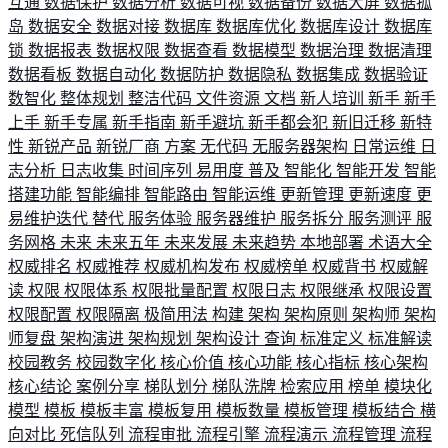
互通
数据保护
数据分析
数据可视
数据备份
数据大屏
数据孤
岛
数据安全
数据对接
数据库
数据库优化
数据库设计
数据库
锁
数据报表
数据权限
数据查看
数据模型
数据治理
数据清理
数据看板
数据自动化
数据防护
数据隐私
数据集成
数据验证
数智化
整体规划
整洁代码
文件资源
文档
新人培训
新手
新手
上手
新手专属
新手指南
新手避坑
新手都会犯
新旧迁移
新特
性
新锐产品
新锐厂商
方案
无代码
无服务器架构
日常运维
日
志分析
日志收集
时间序列
易用度
普及
智能化
智能开发
智能
搭建功能
智能编排
智能路由
智能运维
更新管理
更新速度
更
易维护迭代
替代
服务体验
服务器维护
服务拆分
服务测评
服
务网格
未来
未来五年
未来发展
未来趋势
本地部署
术语大全
权威排名
权威推荐
权威机构发布
权威榜单
权威背书
权威解
读
权限
权限体系
权限批量配置
权限日志
权限继承
权限设置
权限配置
权限隔离
极简用法
构建
架构
架构原则
架构师
架构
师复盘
架构演进
架构规划
架构设计
查询
标准定义
标准解读
校园教务
校园数字化
核心价值
核心功能
核心指标
核心架构
核心结论
案例分享
梯队划分
梯队洗牌
检索应用
榜单
模块化
模型
模板
模板丰富
模板复用
模板数量
模板管理
模板结合
横
向对比
死信队列
流程审批
流程引擎
流程演示
流程管理
流程