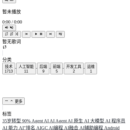
暂未播放
0:00
/
0:00
暂无歌词
分类
技术
人工智能
后端
前端
开发工具
运维
1713
11
9
5
2
1
更多
标签
35岁转型
90%
Agent
AI
AI Agent
AI 原生
AI 大模型
AI 程序员
AI 能力
AI"排名
AIGC
AI编程
AI融合
AI辅助编程
Android