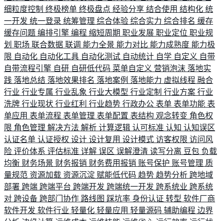
细粒度控制
终极榜单
终极盘点
经验分享
结合使用
结构化
统
一开发
统一登录
统筹管理
综合体验
综合实力
综合排名
缓存
缓存问题
编排引擎
编程
缩短周期
职业发展
职业定位
职业规
划
职场
联合数据
联调
能力全景
能力对比
能力成熟度
能力极
限
自动化
自动化工具
自动化测试
自动统计
自学
自定义
自带
自带流程引擎
自研
自研低代码
菜单自定义
营销泡沫
落地实
践
落地总结
落地效果排名
落地案例
落地能力
虚拟线程
融合
行业
行业专属
行业乱象
行业大模型
行业定制
行业方案
行业
洗牌
行业现状
行业红利
行业趋势
行政办公
表单
表单功能
表
单应用
表单流程
表单管理
表单配置
表结构
观念转变
角色权
限
角色管理
解决方法
解析
计算逻辑
认可标准
认知
认知误区
认证名单
认证授权
设计
设计复用
设计模式
访客权限
访问风
险
评价体系
评估标准
详解
误区
误解澄清
读写分离
豆包
负载
均衡
财务场景
财务报销
财务费用报销
账号保护
账号管理
质
量规范
资源加载
资源沉淀
赋能低代码
趋势
趋势分析
跨地域
部署
跨端
跨端平台
跨端开发
跨端统一开发
跨系统业
跨系统
对
跨设备
跨部门协作
路线图
踩坑率
身份认证
转型
软件厂商
软件开发
软件行业
轻量化
轻量应用
轻量源码
辅助编程
边界