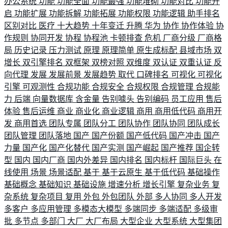
办公系统
功能
功能全面
功能最强
功能堆砌
功能对比
功能开
启
功能扩展
功能拆解
功能拓展
功能权限
功能逻辑
助手排名
区别对比
医疗
十大趋势
十年变迁
升腾
华为
协作
协作体验
协
作规则
协同开发
协程
协程池
卡顿排查
危机
厂商分级
厂商格
局
历史记录
压力测试
原理
原理简单
原生成标配
县域市场
双
增长
双引擎排名
双框架
双榜对照
双维度
双认证
双重认证
反
向代理
发展
发展前景
发展趋势
取代
口碑排名
可视化
可视化
引擎
可观测性
合规功能
合规安全
合规权限
合规管理
合规能
力
后端
向量数据库
含金量
告别噱头
告别编码
员工应用
售后
体验
售后运维
商业
商业化
商业逻辑
商用
商用低代码
商用开
发
商用首选
团队专属
团队分工
团队协作
团队协同
团队成长
团队管理
团队落地
国产
国产份额
国产低代码
国产冲击
国产
力量
国产化
国产化替代
国产实测
国产崛起
国产推荐
国企转
型
国内
国内厂商
国内外差异
国内排名
国内标杆
国际巨头
在
线使用
场景
场景适配
基于
基于云原生
基于低代码
基础操作
基础概念
基础知识
基础设施
增速分析
增长引擎
复杂业务
复
杂系统
复杂项目
复用
外包
外包团队
外部
多人协同
多人开发
多客户
多应用管理
多模态大模型
多端同步
多端适配
多级审
批
多节点
多部门
大厂
大厂布局
大型企业
大型系统
大型集团