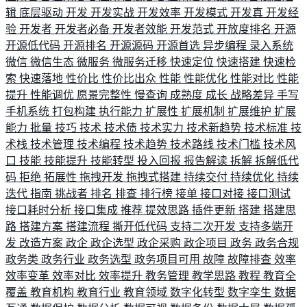
辑
底层驱动
开发
开发实战
开发效率
开发模式
开发真
开发经
验
开发者
开发者必备
开发者效能
开发范式
开放度排名
开源
开源低代码
开源排名
开源源码
开源首选
异步编程
录入系统
微信
微信生态
微服务
微服务迁移
快速定位
快速搭建
快速检
索
快速落地
性价比
性价比出众
性能
性能优化
性能对比
性能
提升
性能调优
愿景完整性
慢查询
成熟度
成长
战略差异
手写
手机系统
打包构建
执行能力
扩展性
扩展机制
扩展维护
扩展
能力
批量
技巧
技术
技术债
技术实力
技术新趋势
技术标准
技
术栈
技术管理
技术编程
技术趋势
技术路线
技术门槛
技术风
口
技能
技能提升
技能转型
投入回报
报告解读
拆解
拆解低代
码
拒绝
拓展性
拖拽开发
拖拽式搭建
持续交付
持续优化
持续
迭代
指南
挑战者
排名
排查
排行榜
接单
接口对接
接口测试
接口耗时分析
接口集成
推荐
提效思路
插件更新
搭建
搭建思
路
搭建方案
搭建流程
撕开低代码
支持二次开发
支持多端开
发
改造方案
政企
政企选型
政企采购
政企项目
政务
政务合规
政务类
政务行业
政务选型
政务项目可用
故障
故障排查
效率
效率变革
效率对比
效率提升
教务管理
教学思路
教程
教育全
覆盖
教育机构
教育行业
教育领域
数字化转型
数字孪生
数据