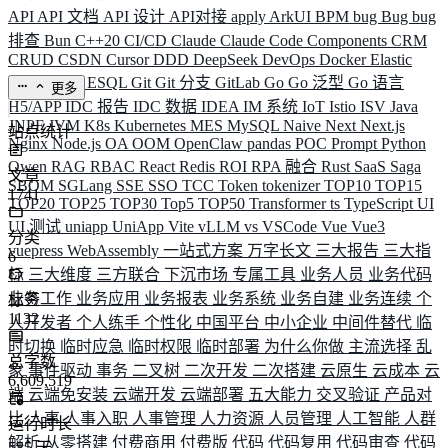
API
API 文档
API 设计
API对接
apply
ArkUI
BPM
bug
Bug
bug
排查
Bun
C++20
CI/CD
Claude
Claude Code
Components
CRM
CRUD
CSDN
Cursor
DDD
DeepSeek
DevOps
Docker
Elastic
ELK
Elysia
ESQL
Git
Git 分支
GitLab
Go
Go 泛型
Go 语言
更多
H5/APP
IDC 报告
IDC 数据
IDEA
IM 系统
IoT
Istio
ISV
Java
JNPF
JVM
K8s
Kubernetes
MES
MySQL
Naive
Next
Next.js
站点统计
Nginx
Node.js
OA
OOM
OpenClaw
pandas
POC
Prompt
Python
Qwen
RAG
RBAC
React
Redis
ROI
RPA 融合
Rust
SaaS
Saga
文章
SBOM
SGLang
SSE
SSO
TCC
Token
tokenizer
TOP10
TOP15
1741
TOP20
TOP25
TOP30
Top5
TOP50
Transformer
ts
TypeScript
UI
UI 测试
uniapp
UniApp
Vite
vLLM
vs
VSCode
Vue
Vue3
分类
vuepress
WebAssembly
一站式方案
万字长文
三大报告
三大指
6
标
三大维度
三方联合
下沉市场
专属工具
业务人员
业务代码
业务工作
业务应用
业务报表
业务系统
业务自建
业务连续
个
标签
1132
人开发者
个人练手
个性化
中国平台
中小企业
中间件替代
临
时切换
临时应急
临时权限
临时部署
为什么你做
主流选择
乱
总字数
象
事件驱动
事务
二叉树
二次开发
二次搭建
云原生
云成本
云
6,609,519
端
云端免安装
云端开发
云端部署
五大能力
交叉验证
产品对
比
人事
人事入职
人事管理
人力资源
人员管理
人工智能
人群
运行时长
解析
从零搭建
付费商用
付费版
代码
代码复用
代码审查
代码
585
天