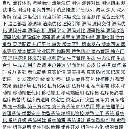
自动
流转体系
流量治理
流量演进
测评
测评对比
测评结果
测
试排名
测试环境
海外热门
消息推送
消息队列
淘汰
深入
深入
拆解
深度
深度使用
深度拆解
深度改造
深度测评
混合云架构
下
混合部署
渗透率
渲染优化
渲染引擎
源码
源码交付
源码优
化
源码分享
源码剖析
源码学习
源码对比
源码推荐
源码改造
源码结构
源码解读
源码调试
满意度
漏洞扫描
漏洞检测
潜力
推荐
灵活配置
热门平台
爆发
版本区别
版本发布
版本回滚
版
本更新
版本管理
物业园区
物联网
特色功能
状态管理
独立厂
商
环境搭建
环境部署
瓶颈定位
生产管理
生态
生态伙伴
生态
合作
生成式
用户反馈
用户评选
界面美化
白皮书
监控
盘点
省
时省力
省钱
看似简单
真实价值
真实排名
真实适配
知识库
知
识库，
研发效能升级
研发流程
破局
硬件交互
硬核能力
视觉
效果
离线环境
私有化
私有化实测
私有环境
私有部署
秒杀
移
动端
移动端低代码
移动端工
移动端应用
程序员
程序员必看
程序员替代
程序员进阶
稳定性
稳定运行
突围
竞争力
竞争格
局
第一梯队
第三方对接
第三方系统
简单易用
算法
管理平台
管理系统
类型安全
类型系统
精细化管控
精致应用
系统
系统
化
系统升级
系统搭建
系统编程
系统设计
系统重构
红利
索引
组件
组件复用
组件封装教程
组件开发
组件生态化
组织管理