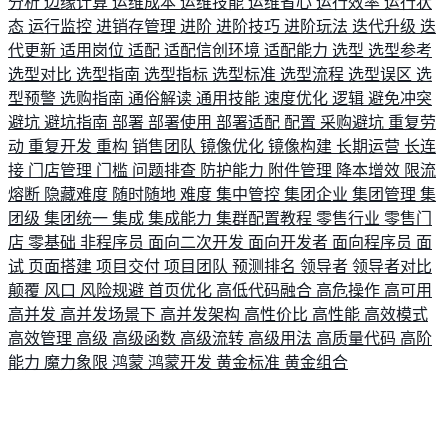
分析
边缘计算
运维成本
运维技能
运维省心
运行效率
运行状
态
运行监控
进销存管理
进阶
进阶技巧
进阶玩法
迭代升级
迭
代更新
适用岗位
适配
适配信创环境
适配能力
选型
选型参考
选型对比
选型指南
选型指标
选型标准
选型流程
选型误区
选
型预警
选购指南
通俗解读
通用技能
速度优化
逻辑
避免冲突
避坑
避坑指南
部署
部署使用
部署适配
配置
采购避坑
重复劳
动
重复开发
重构
销售团队
镜像优化
镜像构建
长期运营
长连
接
门店管理
门槛
问题排查
防护能力
附件管理
降本增效
限流
熔断
隐藏难度
随时随地
难度
集中管控
集团企业
集团管理
集
团级
集团统一
集成
集成能力
集群配置教程
零售行业
零售门
店
零基础
非程序员
面向二次开发
面向开发者
面向程序员
面
试
页面搭建
项目交付
项目团队
预测排名
领导者
领导者对比
颠覆
风口
风险规避
首页优化
高低代码融合
高危操作
高可用
高并发
高并发场景下
高并发架构
高性价比
高性能
高效模式
高效管理
高级
高级函数
高级流转
高级用法
高质量代码
高阶
能力
魔力象限
鸿蒙
鸿蒙开发
黄金标准
黄金组合