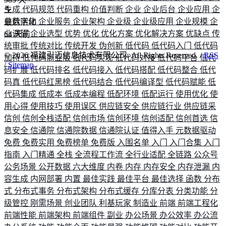
生成
代码规范
代码重构
价值判断
企业
企业后台
企业应用
企
业数字化
企业服务
企业架构
企业级
企业级应用
企业规模
企
最后活动
业调研
企业选型
优势
优化
优化方案
优化解决方案
优缺点
传
64
天前
统审批
传统对比
传统开发
伪创新
低代码
低代码入门
低代码
©
2026
福建引迈信息技术有限公司. All Rights Reserved. /
RSS
加持
低代码商业版
低代码实现
低代码对接
低代码平台
低代
/
Sitemap
码扩展
低代码排名
低代码接入
低代码搭配
低代码整合
低代
码真
低代码红黑榜
低代码结合
低代码编译型
低代码赋能
低
代码集成
低成本
低成本编程
低配环境
低配运行
使用优化
使
用心得
使用技巧
使用误区
供应链安全
供应链行业
供应链采
信创
信创全栈适配
信创市场
信创环境
信创适配
信创首选
信
息安全
信通院
信通院数据
信通院认证
值得入手
元数据驱动
免费
免费实用
免费榜单
免费版
入围名单
入门
入门合集
入门
指南
入门精通
全栈
全流程工作流
全行业适配
全链路
公众号
公务场景
公开数据
六大维度
内卷
内存
内存安全
内存泄漏
内
容生成
内网部署
内置
最佳实践
最佳平台
最佳选择
函数
分布
式
分布式事务
分布式架构
分布式缓存
分库分表
分类功能
分
级管控
刚需场景
创业团队
利基玩家
制造业
前端
前端工程化
前端性能
前端架构
前端组件
副业
办公场景
办公效率
办公流