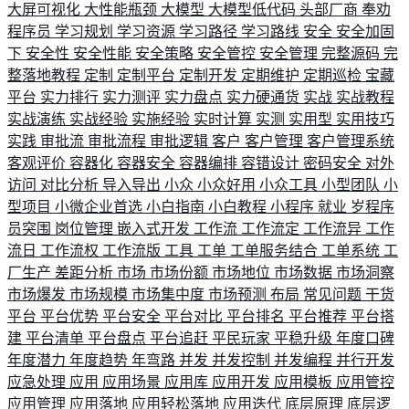
大屏可视化
大性能瓶颈
大模型
大模型低代码
头部厂商
奉劝
程序员
学习规划
学习资源
学习路径
学习路线
安全
安全加固
下
安全性
安全性能
安全策略
安全管控
安全管理
完整源码
完
整落地教程
定制
定制平台
定制开发
定期维护
定期巡检
宝藏
平台
实力排行
实力测评
实力盘点
实力硬通货
实战
实战教程
实战演练
实战经验
实施经验
实时计算
实测
实用型
实用技巧
实践
审批流
审批流程
审批逻辑
客户
客户管理
客户管理系统
客观评价
容器化
容器安全
容器编排
容错设计
密码安全
对外
访问
对比分析
导入导出
小众
小众好用
小众工具
小型团队
小
型项目
小微企业首选
小白指南
小白教程
小程序
就业
岁程序
员突围
岗位管理
嵌入式开发
工作流
工作流定
工作流异
工作
流日
工作流权
工作流版
工具
工单
工单服务结合
工单系统
工
厂生产
差距分析
市场
市场份额
市场地位
市场数据
市场洞察
市场爆发
市场规模
市场集中度
市场预测
布局
常见问题
干货
平台
平台优势
平台安全
平台对比
平台排名
平台推荐
平台搭
建
平台清单
平台盘点
平台追赶
平民玩家
平稳升级
年度口碑
年度潜力
年度趋势
年弯路
并发
并发控制
并发编程
并行开发
应急处理
应用
应用场景
应用库
应用开发
应用模板
应用管控
应用管理
应用落地
应用轻松落地
应用迭代
底层原理
底层逻