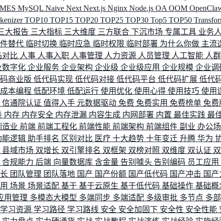
MES
MySQL
Naive
Next
Next.js
Nginx
Node.js
OA
OOM
OpenCla
okenizer
TOP10
TOP15
TOP20
TOP25
TOP30
Top5
TOP50
Transfo
三大报告
三大指标
三大维度
三方联合
下沉市场
专属工具
业务
间件替代
临时切换
临时应急
临时权限
临时部署
为什么你做
主流
品对比
人事
人事入职
人事管理
人力资源
人员管理
人工智能
人
业数字化
企业服务
企业架构
企业级
企业级应用
企业规模
企业调
代码商业版
低代码实现
低代码对接
低代码平台
低代码扩展
低代
低成本编程
低配环境
低配运行
使用优化
使用心得
使用技巧
使用
据
信通院认证
值得入手
元数据驱动
免费
免费实用
免费榜单
免费
卷
内存
内存安全
内存泄漏
内容生成
内网部署
内置
最佳实践
最
制造业
前端
前端工程化
前端性能
前端架构
前端组件
副业
办公
功能逻辑
助手排名
区别对比
医疗
十大趋势
十年变迁
升腾
华为
配
县域市场
双增长
双引擎排名
双框架
双榜对照
双维度
双认证
理
合规能力
后端
向量数据库
含金量
告别噱头
告别编码
员工应用
成长
团队管理
团队落地
国产
国产份额
国产低代码
国产冲击
国产
使用
场景
场景适配
基于
基于云原生
基于低代码
基础操作
基础概
应用管理
多模态大模型
多端同步
多端适配
多级审批
多节点
多
学习资源
学习路径
学习路线
安全
安全加固下
安全性
安全性能