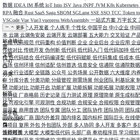
数据
IDEA
IM 系统
IoT
Istio
ISV
Java
JNPF
JVM
K8s
Kubernetes
RPA 融合
Rust
SaaS
Saga
SBOM
SGLang
SSE
SSO
TCC
Token
t
VSCode
Vue
Vue3
vuepress
WebAssembly
一站式方案
万字长文
业务连续
个人开发者
个人练手
个性化
中国平台
中小企业
中
更多
本
云端
云端免安装
云端开发
云端部署
五大能力
交叉验证
产
站点统计
生成
代码规范
代码重构
价值判断
企业
企业后台
企业应用
企
传统对比
传统开发
伪创新
低代码
低代码入门
低代码加持
低
文章
榜
低代码结合
低代码编译型
低代码赋能
低代码集成
低成本
1741
市场
信创环境
信创适配
信创首选
信息安全
信通院
信通院数
流
全行业适配
全链路
公众号
公务场景
公开数据
六大维度
内
分类
存
6
分库分表
分类功能
分级管控
刚需场景
创业团队
利基玩家
砌
功能对比
功能开启
功能扩展
功能拆解
功能拓展
功能权限
标签
商分级
厂商格局
历史记录
压力测试
原理
原理简单
原生成标
1132
化
可视化引擎
可观测性
合规功能
合规安全
合规权限
合规管
用开发
商用首选
团队专属
团队分工
团队协作
团队协同
团队
总字数
国内
国内厂商
国内外差异
国内排名
国内标杆
国际巨头
在线
6,609,519
杂项目
复用
外包
外包团队
外部
多人协同
多人开发
多客户
多
运行时长
性能瓶颈
大模型
大模型低代码
头部厂商
奉劝程序员
学习规划
583
天