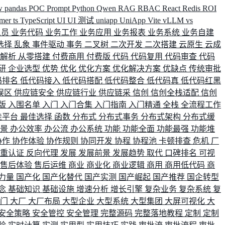
w
pandas
POC
Prompt
Python
Qwen
RAG
RBAC
React
Redis
ROI
rmer
ts
TypeScript
UI
UI 测试
uniapp
UniApp
Vite
vLLM
vs
人员
业务代码
业务工作
业务应用
业务报表
业务系统
业务自建
选择
乱象
事件驱动
事务
二叉树
二次开发
二次搭建
云原生
云成
群解析
从零搭建
付费商用
付费版
代码
代码复用
代码审查
代码
研
企业选型
优势
优化
优化方案
优化解决方案
优缺点
传统审批
码排名
低代码接入
低代码搭配
低代码整合
低代码真
低代码红黑
误区
供应链安全
供应链行业
供应链采
信创
信创全栈适配
信创
版
入围名单
入门
入门合集
入门指南
入门精通
全栈
全流程工作
佳平台
最佳选择
函数
分布式
分布式事务
分布式架构
分布式缓
场景
办公效率
办公流
办公系统
功能
功能全面
功能最强
功能堆
协作
协作体验
协作规则
协同开发
协程
协程池
卡顿排查
危机
厂
双重认证
反向代理
发展
发展前景
发展趋势
取代
口碑排名
可视
售后体验
售后运维
商业
商业化
商业逻辑
商用
商用低代码
商
力量
国产化
国产化替代
国产实测
国产崛起
国产推荐
国企转型
念
基础知识
基础设施
增速分析
增长引擎
复杂业务
复杂系统
复
部门
大厂
大厂布局
大型企业
大型系统
大型集团
大屏可视化
大
安全策略
安全管控
安全管理
完整源码
完整落地教程
定制
定制