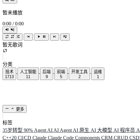
暂未播放
0:00
/
0:00
暂无歌词
分类
技术
人工智能
后端
前端
开发工具
运维
1713
11
9
5
2
1
更多
标签
35岁转型
90%
Agent
AI
AI Agent
AI 原生
AI 大模型
AI 程序员
A
C++20
CI/CD
Claude
Claude Code
Components
CRM
CRUD
CS