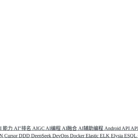
I 能力
AI"排名
AIGC
AI编程
AI融合
AI辅助编程
Android
API
AP
DN
Cursor
DDD
DeepSeek
DevOps
Docker
Elastic
ELK
Elysia
ESQL