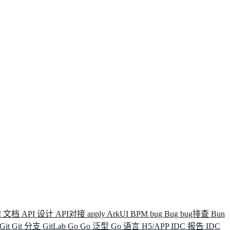
I 文档
API 设计
API对接
apply
ArkUI
BPM
bug
Bug
bug排查
Bun
Git
Git 分支
GitLab
Go
Go 泛型
Go 语言
H5/APP
IDC 报告
IDC