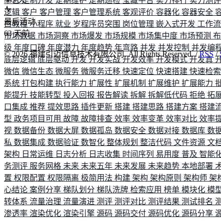
平台
定制开发
定期维护
定期巡检
宝藏平台
实力排行
实力测
逻辑
客户
客户管理
客户管理系统
客观评价
容器化
容器安全
最后活动
白教程
小程序
就业
岁程序员突围
岗位管理
嵌入式开发
工作
63
天前
市场数据
市场洞察
市场爆发
市场规模
市场集中度
市场预测
级
年度口碑
年度潜力
年度趋势
年弯路
并发
并发控制
并发编
©
2026
福建引迈信息技术有限公司. All Rights Reserved. /
RSS
/
底层逻辑
底层驱动
开发
开发实战
开发效率
开发模式
开发真
微信
微信生态
微服务
微服务迁移
快速定位
快速搭建
快速检
系统
打包构建
执行能力
扩展性
扩展机制
扩展维护
扩展能力
能提升
技能转型
投入回报
报告解读
拆解
拆解低代码
拒绝
拓
口集成
推荐
提效思路
插件更新
搭建
搭建思路
搭建方案
搭建
型
政务项目可用
故障
故障排查
效率
效率变革
效率对比
效率
视
数据备份
数据大屏
数据孤岛
数据安全
数据对接
数据库
数
私
数据集成
数据验证
数智化
整体规划
整洁代码
文件资源
文
架构
日常运维
日志分析
日志收集
时间序列
易用度
普及
智能
务测评
服务网格
未来
未来五年
未来发展
未来趋势
本地部署
置
权限配置
权限隔离
极简用法
构建
架构
架构原则
架构师
架
心结论
案例分享
梯队划分
梯队洗牌
检索应用
榜单
模块化
模
转体系
流量治理
流量演进
测评
测评对比
测评结果
测试排名
渗透率
渲染优化
渲染引擎
源码
源码交付
源码优化
源码分享