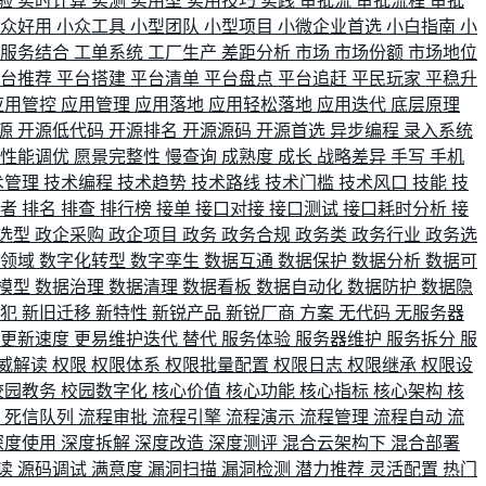
验
实时计算
实测
实用型
实用技巧
实践
审批流
审批流程
审批
小众好用
小众工具
小型团队
小型项目
小微企业首选
小白指南
小
单服务结合
工单系统
工厂生产
差距分析
市场
市场份额
市场地位
平台推荐
平台搭建
平台清单
平台盘点
平台追赶
平民玩家
平稳升
应用管控
应用管理
应用落地
应用轻松落地
应用迭代
底层原理
源
开源低代码
开源排名
开源源码
开源首选
异步编程
录入系统
性能调优
愿景完整性
慢查询
成熟度
成长
战略差异
手写
手机
术管理
技术编程
技术趋势
技术路线
技术门槛
技术风口
技能
技
战者
排名
排查
排行榜
接单
接口对接
接口测试
接口耗时分析
接
选型
政企采购
政企项目
政务
政务合规
政务类
政务行业
政务选
育领域
数字化转型
数字孪生
数据互通
数据保护
数据分析
数据可
模型
数据治理
数据清理
数据看板
数据自动化
数据防护
数据隐
会犯
新旧迁移
新特性
新锐产品
新锐厂商
方案
无代码
无服务器
更新速度
更易维护迭代
替代
服务体验
服务器维护
服务拆分
服
威解读
权限
权限体系
权限批量配置
权限日志
权限继承
权限设
校园教务
校园数字化
核心价值
核心功能
核心指标
核心架构
核
比
死信队列
流程审批
流程引擎
流程演示
流程管理
流程自动
流
深度使用
深度拆解
深度改造
深度测评
混合云架构下
混合部署
读
源码调试
满意度
漏洞扫描
漏洞检测
潜力推荐
灵活配置
热门