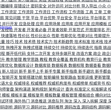
评
实力盘点
实力硬通货
实战
实战教程
实战演练
实战经验
实施经
容器编排
容错设计
密码安全
对外访问
对比分析
导入导出
小众
流
工作流定
工作流异
工作流日
工作流权
工作流版
工具
工单
工
布局
常见问题
干货
平台
平台优势
平台安全
平台对比
平台排名
程
并行开发
应急处理
应用
应用场景
应用库
应用开发
应用模板
Sitemap
开发经验
开发者
开发者必备
开发者效能
开发范式
开放度排名
开
索
快速落地
性价比
性价比出众
性能
性能优化
性能对比
性能提升
批量
技巧
技术
技术债
技术实力
技术新趋势
技术标准
技术栈
技
展性
拖拽开发
拖拽式搭建
持续交付
持续优化
持续迭代
指南
挑
流程
撕开低代码
支持二次开发
支持多端开发
改造方案
政企
政企
提升
教务管理
教学思路
教程
教育全覆盖
教育机构
教育行业
教
据库优化
数据库设计
数据库锁
数据报表
数据权限
数据查看
数据
档
新人培训
新手
新手上手
新手专属
新手指南
新手避坑
新手都
化
智能开发
智能搭建功能
智能编排
智能路由
智能运维
更新管理
术语大全
权威排名
权威推荐
权威机构发布
权威榜单
权威背书
权
构师复盘
架构演进
架构规划
架构设计
查询
标准定义
标准解读
型
模板
模板丰富
模板复用
模板数量
模板管理
模板结合
横向对
测试环境
海外热门
消息推送
消息队列
淘汰
深入
深入拆解
深度
源码剖析
源码学习
源码对比
源码推荐
源码改造
源码结构
源码解