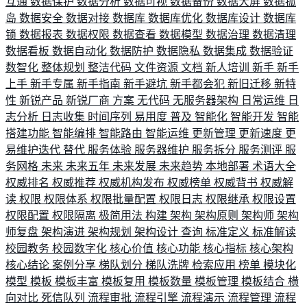
互通
数据保护
数据分析
数据可视
数据备份
数据大屏
数据孤
岛
数据安全
数据对接
数据库
数据库优化
数据库设计
数据库
锁
数据报表
数据权限
数据查看
数据模型
数据治理
数据清理
数据看板
数据自动化
数据防护
数据隐私
数据集成
数据验证
数智化
整体规划
整洁代码
文件资源
文档
新人培训
新手
新手
上手
新手专属
新手指南
新手避坑
新手都会犯
新旧迁移
新特
性
新锐产品
新锐厂商
方案
无代码
无服务器架构
日常运维
日
志分析
日志收集
时间序列
易用度
普及
智能化
智能开发
智能
搭建功能
智能编排
智能路由
智能运维
更新管理
更新速度
更
易维护迭代
替代
服务体验
服务器维护
服务拆分
服务测评
服
务网格
未来
未来五年
未来发展
未来趋势
本地部署
术语大全
权威排名
权威推荐
权威机构发布
权威榜单
权威背书
权威解
读
权限
权限体系
权限批量配置
权限日志
权限继承
权限设置
权限配置
权限隔离
极简用法
构建
架构
架构原则
架构师
架构
师复盘
架构演进
架构规划
架构设计
查询
标准定义
标准解读
校园教务
校园数字化
核心价值
核心功能
核心指标
核心架构
核心结论
案例分享
梯队划分
梯队洗牌
检索应用
榜单
模块化
模型
模板
模板丰富
模板复用
模板数量
模板管理
模板结合
横
向对比
死信队列
流程审批
流程引擎
流程演示
流程管理
流程