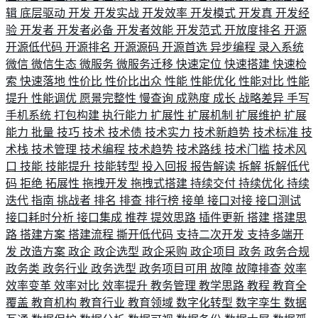
辑
底层驱动
开发
开发实战
开发效率
开发模式
开发真
开发经
验
开发者
开发者必备
开发者效能
开发范式
开放度排名
开源
开源低代码
开源排名
开源源码
开源首选
异步编程
录入系统
微信
微信生态
微服务
微服务迁移
快速定位
快速搭建
快速检
索
快速落地
性价比
性价比出众
性能
性能优化
性能对比
性能
提升
性能调优
愿景完整性
慢查询
成熟度
成长
战略差异
手写
手机系统
打包构建
执行能力
扩展性
扩展机制
扩展维护
扩展
能力
批量
技巧
技术
技术债
技术实力
技术新趋势
技术标准
技
术栈
技术管理
技术编程
技术趋势
技术路线
技术门槛
技术风
口
技能
技能提升
技能转型
投入回报
报告解读
拆解
拆解低代
码
拒绝
拓展性
拖拽开发
拖拽式搭建
持续交付
持续优化
持续
迭代
指南
挑战者
排名
排查
排行榜
接单
接口对接
接口测试
接口耗时分析
接口集成
推荐
提效思路
插件更新
搭建
搭建思
路
搭建方案
搭建流程
撕开低代码
支持二次开发
支持多端开
发
改造方案
政企
政企选型
政企采购
政企项目
政务
政务合规
政务类
政务行业
政务选型
政务项目可用
故障
故障排查
效率
效率变革
效率对比
效率提升
教务管理
教学思路
教程
教育全
覆盖
教育机构
教育行业
教育领域
数字化转型
数字孪生
数据