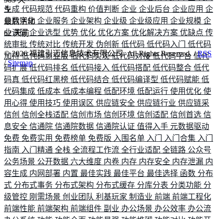
生成
代码规范
代码重构
价值判断
企业
企业后台
企业应用
企
业数字化
企业服务
企业架构
企业级
企业级应用
企业规模
企
最后活动
业调研
企业选型
优势
优化
优化方案
优化解决方案
优缺点
传
62
天前
统审批
传统对比
传统开发
伪创新
低代码
低代码入门
低代码
©
2026
福建引迈信息技术有限公司. All Rights Reserved. /
RSS
加持
低代码商业版
低代码实现
低代码对接
低代码平台
低代
/
Sitemap
码扩展
低代码排名
低代码接入
低代码搭配
低代码整合
低代
码真
低代码红黑榜
低代码结合
低代码编译型
低代码赋能
低
代码集成
低成本
低成本编程
低配环境
低配运行
使用优化
使
用心得
使用技巧
使用误区
供应链安全
供应链行业
供应链采
信创
信创全栈适配
信创市场
信创环境
信创适配
信创首选
信
息安全
信通院
信通院数据
信通院认证
值得入手
元数据驱动
免费
免费实用
免费榜单
免费版
入围名单
入门
入门合集
入门
指南
入门精通
全栈
全流程工作流
全行业适配
全链路
公众号
公务场景
公开数据
六大维度
内卷
内存
内存安全
内存泄漏
内
容生成
内网部署
内置
最佳实践
最佳平台
最佳选择
函数
分布
式
分布式事务
分布式架构
分布式缓存
分库分表
分类功能
分
级管控
刚需场景
创业团队
利基玩家
制造业
前端
前端工程化
前端性能
前端架构
前端组件
副业
办公场景
办公效率
办公流