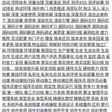
自动
流转体系
流量治理
流量演进
测评
测评对比
测评结果
测
试排名
测试环境
海外热门
消息推送
消息队列
淘汰
深入
深入
拆解
深度
深度使用
深度拆解
深度改造
深度测评
混合云架构
下
混合部署
渗透率
渲染优化
渲染引擎
源码
源码交付
源码优
化
源码分享
源码剖析
源码学习
源码对比
源码推荐
源码改造
源码结构
源码解读
源码调试
满意度
漏洞扫描
漏洞检测
潜力
推荐
灵活配置
热门平台
爆发
版本区别
版本发布
版本回滚
版
本更新
版本管理
物业园区
物联网
特色功能
状态管理
独立厂
商
环境搭建
环境部署
瓶颈定位
生产管理
生态
生态伙伴
生态
合作
生成式
用户反馈
用户评选
界面美化
白皮书
监控
盘点
省
时省力
省钱
看似简单
真实价值
真实排名
真实适配
知识库
知
识库，
研发效能升级
研发流程
破局
硬件交互
硬核能力
视觉
效果
离线环境
私有化
私有化实测
私有环境
私有部署
秒杀
移
动端
移动端低代码
移动端工
移动端应用
程序员
程序员必看
程序员替代
程序员进阶
稳定性
稳定运行
突围
竞争力
竞争格
局
第一梯队
第三方对接
第三方系统
简单易用
算法
管理平台
管理系统
类型安全
类型系统
精细化管控
精致应用
系统
系统
化
系统升级
系统搭建
系统编程
系统设计
系统重构
红利
索引
组件
组件复用
组件封装教程
组件开发
组件生态化
组织管理