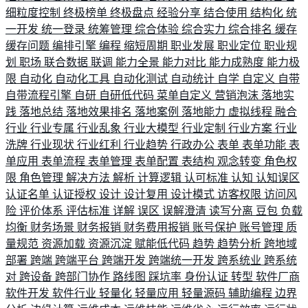
细粒度控制
终极榜单
终极盘点
经验分享
结合使用
结构化
统
一开发
统一登录
统筹管理
综合体验
综合实力
综合排名
缓存
缓存问题
编排引擎
编程
缩短周期
职业发展
职业定位
职业规
划
职场
联合数据
联调
能力全景
能力对比
能力成熟度
能力极
限
自动化
自动化工具
自动化测试
自动统计
自学
自定义
自带
自带流程引擎
自研
自研低代码
菜单自定义
营销泡沫
落地实
践
落地总结
落地效果排名
落地案例
落地能力
虚拟线程
融合
行业
行业专属
行业乱象
行业大模型
行业定制
行业方案
行业
洗牌
行业现状
行业红利
行业趋势
行政办公
表单
表单功能
表
单应用
表单流程
表单管理
表单配置
表结构
观念转变
角色权
限
角色管理
解决方法
解析
计算逻辑
认可标准
认知
认知误区
认证名单
认证授权
设计
设计复用
设计模式
访客权限
访问风
险
评价体系
评估标准
详解
误区
误解澄清
读写分离
豆包
负载
均衡
财务场景
财务报销
财务费用报销
账号保护
账号管理
质
量规范
资源加载
资源沉淀
赋能低代码
趋势
趋势分析
跨地域
部署
跨端
跨端平台
跨端开发
跨端统一开发
跨系统业
跨系统
对
跨设备
跨部门协作
路线图
踩坑率
身份认证
转型
软件厂商
软件开发
软件行业
轻量化
轻量应用
轻量源码
辅助编程
边界