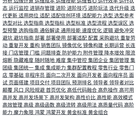
分析
边缘计算
运维成本
运维技能
运维省心
运行效率
运行状
态
运行监控
进销存管理
进阶
进阶技巧
进阶玩法
迭代升级
迭
代更新
适用岗位
适配
适配信创环境
适配能力
选型
选型参考
选型对比
选型指南
选型指标
选型标准
选型流程
选型误区
选
型预警
选购指南
通俗解读
通用技能
速度优化
逻辑
避免冲突
避坑
避坑指南
部署
部署使用
部署适配
配置
采购避坑
重复劳
动
重复开发
重构
销售团队
镜像优化
镜像构建
长期运营
长连
接
门店管理
门槛
问题排查
防护能力
附件管理
降本增效
限流
熔断
隐藏难度
随时随地
难度
集中管控
集团企业
集团管理
集
团级
集团统一
集成
集成能力
集群配置教程
零售行业
零售门
店
零基础
非程序员
面向二次开发
面向开发者
面向程序员
面
试
页面搭建
项目交付
项目团队
预测排名
领导者
领导者对比
颠覆
风口
风险规避
首页优化
高低代码融合
高危操作
高可用
高并发
高并发场景下
高并发架构
高性价比
高性能
高效模式
高效管理
高级
高级函数
高级流转
高级用法
高质量代码
高阶
能力
魔力象限
鸿蒙
鸿蒙开发
黄金标准
黄金组合