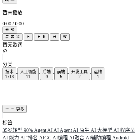
暂未播放
0:00
/
0:00
暂无歌词
分类
技术
人工智能
后端
前端
开发工具
运维
1713
11
9
5
2
1
更多
标签
35岁转型
90%
Agent
AI
AI Agent
AI 原生
AI 大模型
AI 程序员
AI 能力
AI"排名
AIGC
AI编程
AI融合
AI辅助编程
Android