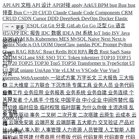
API
API 文档
API 设计
API对接
apply
ArkUI
BPM
bug
Bug
bug
排查
Bun
C++20
CI/CD
Claude
Claude Code
Components
CRM
CRUD
CSDN
Cursor
DDD
DeepSeek
DevOps
Docker
Elastic
ELK
Elysia
ESQL
Git
Git 分支
GitLab
Go
Go 泛型
Go 语言
更多
H5/APP
IDC 报告
IDC 数据
IDEA
IM 系统
IoT
Istio
ISV
Java
JNPF
JVM
K8s
Kubernetes
MES
MySQL
Naive
Next
Next.js
站点统计
Nginx
Node.js
OA
OOM
OpenClaw
pandas
POC
Prompt
Python
Qwen
RAG
RBAC
React
Redis
ROI
RPA 融合
Rust
SaaS
Saga
文章
SBOM
SGLang
SSE
SSO
TCC
Token
tokenizer
TOP10
TOP15
1741
TOP20
TOP25
TOP30
Top5
TOP50
Transformer
ts
TypeScript
UI
UI 测试
uniapp
UniApp
Vite
vLLM
vs
VSCode
Vue
Vue3
分类
vuepress
WebAssembly
一站式方案
万字长文
三大报告
三大指
6
标
三大维度
三方联合
下沉市场
专属工具
业务人员
业务代码
业务工作
业务应用
业务报表
业务系统
业务自建
业务连续
个
标签
1132
人开发者
个人练手
个性化
中国平台
中小企业
中间件替代
临
时切换
临时应急
临时权限
临时部署
为什么你做
主流选择
乱
总字数
象
事件驱动
事务
二叉树
二次开发
二次搭建
云原生
云成本
云
6,609,519
端
云端免安装
云端开发
云端部署
五大能力
交叉验证
产品对
比
人事
人事入职
人事管理
人力资源
人员管理
人工智能
人群
运行时长
解析
从零搭建
付费商用
付费版
代码
代码复用
代码审查
代码
583
天