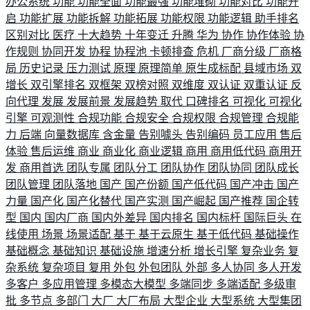
办公系统
功能
功能全面
功能最强
功能堆砌
功能对比
功能开
启
功能扩展
功能拆解
功能拓展
功能权限
功能逻辑
助手排名
区别对比
医疗
十大趋势
十年变迁
升腾
华为
协作
协作体验
协
作规则
协同开发
协程
协程池
卡顿排查
危机
厂商分级
厂商格
局
历史记录
压力测试
原理
原理简单
原生成标配
县域市场
双
增长
双引擎排名
双框架
双榜对照
双维度
双认证
双重认证
反
向代理
发展
发展前景
发展趋势
取代
口碑排名
可视化
可视化
引擎
可观测性
合规功能
合规安全
合规权限
合规管理
合规能
力
后端
向量数据库
含金量
告别噱头
告别编码
员工应用
售后
体验
售后运维
商业
商业化
商业逻辑
商用
商用低代码
商用开
发
商用首选
团队专属
团队分工
团队协作
团队协同
团队成长
团队管理
团队落地
国产
国产份额
国产低代码
国产冲击
国产
力量
国产化
国产化替代
国产实测
国产崛起
国产推荐
国企转
型
国内
国内厂商
国内外差异
国内排名
国内标杆
国际巨头
在
线使用
场景
场景适配
基于
基于云原生
基于低代码
基础操作
基础概念
基础知识
基础设施
增速分析
增长引擎
复杂业务
复
杂系统
复杂项目
复用
外包
外包团队
外部
多人协同
多人开发
多客户
多应用管理
多模态大模型
多端同步
多端适配
多级审
批
多节点
多部门
大厂
大厂布局
大型企业
大型系统
大型集团