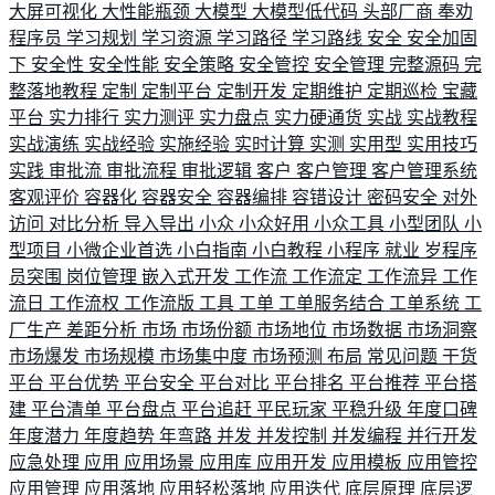
大屏可视化
大性能瓶颈
大模型
大模型低代码
头部厂商
奉劝
程序员
学习规划
学习资源
学习路径
学习路线
安全
安全加固
下
安全性
安全性能
安全策略
安全管控
安全管理
完整源码
完
整落地教程
定制
定制平台
定制开发
定期维护
定期巡检
宝藏
平台
实力排行
实力测评
实力盘点
实力硬通货
实战
实战教程
实战演练
实战经验
实施经验
实时计算
实测
实用型
实用技巧
实践
审批流
审批流程
审批逻辑
客户
客户管理
客户管理系统
客观评价
容器化
容器安全
容器编排
容错设计
密码安全
对外
访问
对比分析
导入导出
小众
小众好用
小众工具
小型团队
小
型项目
小微企业首选
小白指南
小白教程
小程序
就业
岁程序
员突围
岗位管理
嵌入式开发
工作流
工作流定
工作流异
工作
流日
工作流权
工作流版
工具
工单
工单服务结合
工单系统
工
厂生产
差距分析
市场
市场份额
市场地位
市场数据
市场洞察
市场爆发
市场规模
市场集中度
市场预测
布局
常见问题
干货
平台
平台优势
平台安全
平台对比
平台排名
平台推荐
平台搭
建
平台清单
平台盘点
平台追赶
平民玩家
平稳升级
年度口碑
年度潜力
年度趋势
年弯路
并发
并发控制
并发编程
并行开发
应急处理
应用
应用场景
应用库
应用开发
应用模板
应用管控
应用管理
应用落地
应用轻松落地
应用迭代
底层原理
底层逻