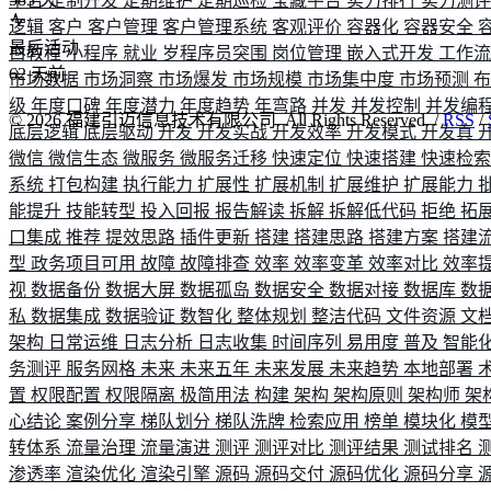
平台
定制开发
定期维护
定期巡检
宝藏平台
实力排行
实力测
逻辑
客户
客户管理
客户管理系统
客观评价
容器化
容器安全
最后活动
白教程
小程序
就业
岁程序员突围
岗位管理
嵌入式开发
工作
62
天前
市场数据
市场洞察
市场爆发
市场规模
市场集中度
市场预测
级
年度口碑
年度潜力
年度趋势
年弯路
并发
并发控制
并发编
©
2026
福建引迈信息技术有限公司. All Rights Reserved. /
RSS
/
底层逻辑
底层驱动
开发
开发实战
开发效率
开发模式
开发真
微信
微信生态
微服务
微服务迁移
快速定位
快速搭建
快速检
系统
打包构建
执行能力
扩展性
扩展机制
扩展维护
扩展能力
能提升
技能转型
投入回报
报告解读
拆解
拆解低代码
拒绝
拓
口集成
推荐
提效思路
插件更新
搭建
搭建思路
搭建方案
搭建
型
政务项目可用
故障
故障排查
效率
效率变革
效率对比
效率
视
数据备份
数据大屏
数据孤岛
数据安全
数据对接
数据库
数
私
数据集成
数据验证
数智化
整体规划
整洁代码
文件资源
文
架构
日常运维
日志分析
日志收集
时间序列
易用度
普及
智能
务测评
服务网格
未来
未来五年
未来发展
未来趋势
本地部署
置
权限配置
权限隔离
极简用法
构建
架构
架构原则
架构师
架
心结论
案例分享
梯队划分
梯队洗牌
检索应用
榜单
模块化
模
转体系
流量治理
流量演进
测评
测评对比
测评结果
测试排名
渗透率
渲染优化
渲染引擎
源码
源码交付
源码优化
源码分享