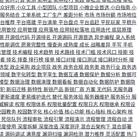
验
实时计算
实测
实用型
实用技巧
实践
审批流
审批流程
审批
小众好用
小众工具
小型团队
小型项目
小微企业首选
小白指南
小
单服务结合
工单系统
工厂生产
差距分析
市场
市场份额
市场地位
平台推荐
平台搭建
平台清单
平台盘点
平台追赶
平民玩家
平稳升
应用管控
应用管理
应用落地
应用轻松落地
应用迭代
底层原理
源
开源低代码
开源排名
开源源码
开源首选
异步编程
录入系统
性能调优
愿景完整性
慢查询
成熟度
成长
战略差异
手写
手机
术管理
技术编程
技术趋势
技术路线
技术门槛
技术风口
技能
技
战者
排名
排查
排行榜
接单
接口对接
接口测试
接口耗时分析
接
选型
政企采购
政企项目
政务
政务合规
政务类
政务行业
政务选
育领域
数字化转型
数字孪生
数据互通
数据保护
数据分析
数据可
模型
数据治理
数据清理
数据看板
数据自动化
数据防护
数据隐
会犯
新旧迁移
新特性
新锐产品
新锐厂商
方案
无代码
无服务器
更新速度
更易维护迭代
替代
服务体验
服务器维护
服务拆分
服
威解读
权限
权限体系
权限批量配置
权限日志
权限继承
权限设
校园教务
校园数字化
核心价值
核心功能
核心指标
核心架构
核
比
死信队列
流程审批
流程引擎
流程演示
流程管理
流程自动
流
深度使用
深度拆解
深度改造
深度测评
混合云架构下
混合部署
读
源码调试
满意度
漏洞扫描
漏洞检测
潜力推荐
灵活配置
热门