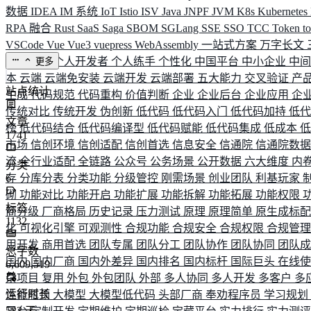
数据
IDEA
IM 系统
IoT
Istio
ISV
Java
JNPF
JVM
K8s
Kubernetes
RPA 融合
Rust
SaaS
Saga
SBOM
SGLang
SSE
SSO
TCC
Token
t
VSCode
Vue
Vue3
vuepress
WebAssembly
一站式方案
万字长文
业务连续
个人开发者
个人练手
个性化
中国平台
中小企业
中
更多
本
云端
云端免安装
云端开发
云端部署
五大能力
交叉验证
产
站点统计
生成
代码规范
代码重构
价值判断
企业
企业后台
企业应用
企
传统对比
传统开发
伪创新
低代码
低代码入门
低代码加持
低
文章
榜
低代码结合
低代码编译型
低代码赋能
低代码集成
低成本
1741
市场
信创环境
信创适配
信创首选
信息安全
信通院
信通院数
流
全行业适配
全链路
公众号
公务场景
公开数据
六大维度
内
分类
存
6
分库分表
分类功能
分级管控
刚需场景
创业团队
利基玩家
砌
功能对比
功能开启
功能扩展
功能拆解
功能拓展
功能权限
标签
商分级
厂商格局
历史记录
压力测试
原理
原理简单
原生成标
1132
化
可视化引擎
可观测性
合规功能
合规安全
合规权限
合规管
用开发
商用首选
团队专属
团队分工
团队协作
团队协同
团队
总字数
国内
国内厂商
国内外差异
国内排名
国内标杆
国际巨头
在线
6,609,519
杂项目
复用
外包
外包团队
外部
多人协同
多人开发
多客户
多
运行时长
性能瓶颈
大模型
大模型低代码
头部厂商
奉劝程序员
学习规划
583
天