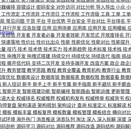
评
实力盘点
实力硬通货
实战
实战教程
实战演练
实战经验
实施经
容器编排
容错设计
密码安全
对外访问
对比分析
导入导出
小众
流
工作流定
工作流异
工作流日
工作流权
工作流版
工具
工单
工
布局
常见问题
干货
平台
平台优势
平台安全
平台对比
平台排名
程
并行开发
应急处理
应用
应用场景
应用库
应用开发
应用模板
Sitemap
开发经验
开发者
开发者必备
开发者效能
开发范式
开放度排名
开
索
快速落地
性价比
性价比出众
性能
性能优化
性能对比
性能提升
批量
技巧
技术
技术债
技术实力
技术新趋势
技术标准
技术栈
技
展性
拖拽开发
拖拽式搭建
持续交付
持续优化
持续迭代
指南
挑
流程
撕开低代码
支持二次开发
支持多端开发
改造方案
政企
政企
提升
教务管理
教学思路
教程
教育全覆盖
教育机构
教育行业
教
据库优化
数据库设计
数据库锁
数据报表
数据权限
数据查看
数据
档
新人培训
新手
新手上手
新手专属
新手指南
新手避坑
新手都
化
智能开发
智能搭建功能
智能编排
智能路由
智能运维
更新管理
术语大全
权威排名
权威推荐
权威机构发布
权威榜单
权威背书
权
构师复盘
架构演进
架构规划
架构设计
查询
标准定义
标准解读
型
模板
模板丰富
模板复用
模板数量
模板管理
模板结合
横向对
测试环境
海外热门
消息推送
消息队列
淘汰
深入
深入拆解
深度
源码剖析
源码学习
源码对比
源码推荐
源码改造
源码结构
源码解