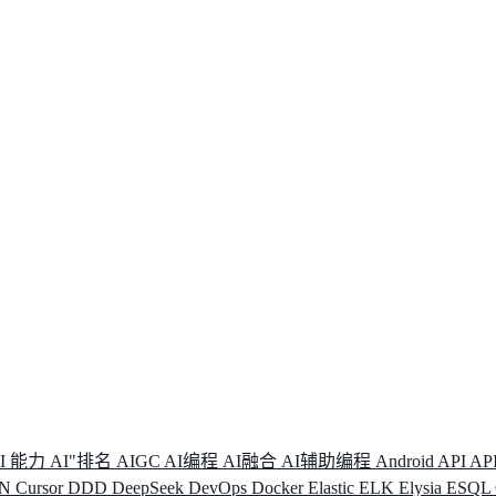
I 能力
AI"排名
AIGC
AI编程
AI融合
AI辅助编程
Android
API
AP
DN
Cursor
DDD
DeepSeek
DevOps
Docker
Elastic
ELK
Elysia
ESQL