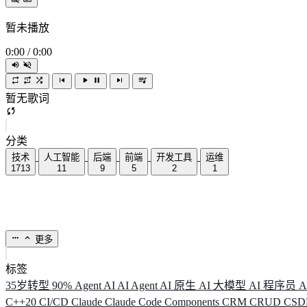
暂未播放
0:00
/
0:00
暂无歌词
分类
技术
人工智能
后端
前端
开发工具
运维
1713
11
9
5
2
1
更多
标签
35岁转型
90%
Agent
AI
AI Agent
AI 原生
AI 大模型
AI 程序员
A
C++20
CI/CD
Claude
Claude Code
Components
CRM
CRUD
CS