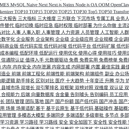
MES
MySQL
Naive
Next
Next.js
Nginx
Node.js
OA
OOM
OpenCla
okenizer
TOP10
TOP15
TOP20
TOP25
TOP30
Top5
TOP50
Transfo
三大报告
三大指标
三大维度
三方联合
下沉市场
专属工具
业务
间件替代
临时切换
临时应急
临时权限
临时部署
为什么你做
主流
品对比
人事
人事入职
人事管理
人力资源
人员管理
人工智能
人
业数字化
企业服务
企业架构
企业级
企业级应用
企业规模
企业调
代码商业版
低代码实现
低代码对接
低代码平台
低代码扩展
低代
低成本编程
低配环境
低配运行
使用优化
使用心得
使用技巧
使用
据
信通院认证
值得入手
元数据驱动
免费
免费实用
免费榜单
免费
卷
内存
内存安全
内存泄漏
内容生成
内网部署
内置
最佳实践
最
制造业
前端
前端工程化
前端性能
前端架构
前端组件
副业
办公
功能逻辑
助手排名
区别对比
医疗
十大趋势
十年变迁
升腾
华为
配
县域市场
双增长
双引擎排名
双框架
双榜对照
双维度
双认证
理
合规能力
后端
向量数据库
含金量
告别噱头
告别编码
员工应用
成长
团队管理
团队落地
国产
国产份额
国产低代码
国产冲击
国产
使用
场景
场景适配
基于
基于云原生
基于低代码
基础操作
基础概
应用管理
多模态大模型
多端同步
多端适配
多级审批
多节点
多
学习资源
学习路径
学习路线
安全
安全加固下
安全性
安全性能