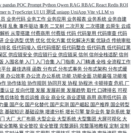
w
pandas
POC
Prompt
Python
Qwen
RAG
RBAC
React
Redis
ROI
rmer
ts
TypeScript
UI
UI 测试
uniapp
UniApp
Vite
vLLM
vs
人员
业务代码
业务工作
业务应用
业务报表
业务系统
业务自建
选择
乱象
事件驱动
事务
二叉树
二次开发
二次搭建
云原生
云成
群解析
从零搭建
付费商用
付费版
代码
代码复用
代码审查
代码
研
企业选型
优势
优化
优化方案
优化解决方案
优缺点
传统审批
码排名
低代码接入
低代码搭配
低代码整合
低代码真
低代码红黑
误区
供应链安全
供应链行业
供应链采
信创
信创全栈适配
信创
版
入围名单
入门
入门合集
入门指南
入门精通
全栈
全流程工作
佳平台
最佳选择
函数
分布式
分布式事务
分布式架构
分布式缓
场景
办公效率
办公流
办公系统
功能
功能全面
功能最强
功能堆
协作
协作体验
协作规则
协同开发
协程
协程池
卡顿排查
危机
厂
双重认证
反向代理
发展
发展前景
发展趋势
取代
口碑排名
可视
售后体验
售后运维
商业
商业化
商业逻辑
商用
商用低代码
商
力量
国产化
国产化替代
国产实测
国产崛起
国产推荐
国企转型
念
基础知识
基础设施
增速分析
增长引擎
复杂业务
复杂系统
复
部门
大厂
大厂布局
大型企业
大型系统
大型集团
大屏可视化
大
安全策略
安全管控
安全管理
完整源码
完整落地教程
定制
定制