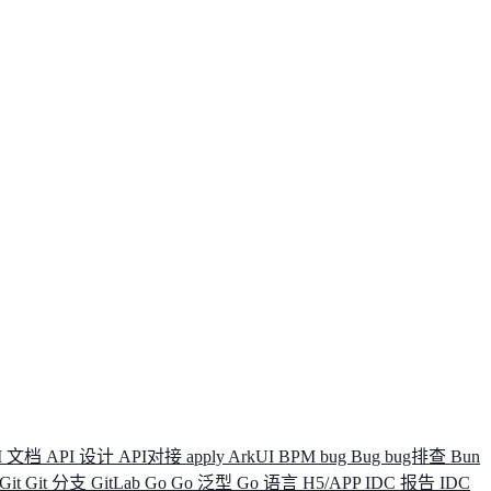
I 文档
API 设计
API对接
apply
ArkUI
BPM
bug
Bug
bug排查
Bun
Git
Git 分支
GitLab
Go
Go 泛型
Go 语言
H5/APP
IDC 报告
IDC