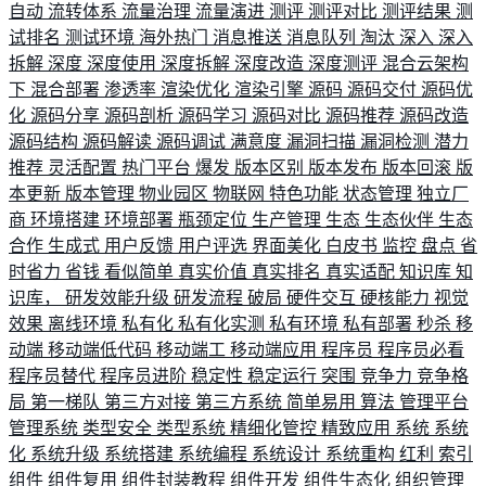
自动
流转体系
流量治理
流量演进
测评
测评对比
测评结果
测
试排名
测试环境
海外热门
消息推送
消息队列
淘汰
深入
深入
拆解
深度
深度使用
深度拆解
深度改造
深度测评
混合云架构
下
混合部署
渗透率
渲染优化
渲染引擎
源码
源码交付
源码优
化
源码分享
源码剖析
源码学习
源码对比
源码推荐
源码改造
源码结构
源码解读
源码调试
满意度
漏洞扫描
漏洞检测
潜力
推荐
灵活配置
热门平台
爆发
版本区别
版本发布
版本回滚
版
本更新
版本管理
物业园区
物联网
特色功能
状态管理
独立厂
商
环境搭建
环境部署
瓶颈定位
生产管理
生态
生态伙伴
生态
合作
生成式
用户反馈
用户评选
界面美化
白皮书
监控
盘点
省
时省力
省钱
看似简单
真实价值
真实排名
真实适配
知识库
知
识库，
研发效能升级
研发流程
破局
硬件交互
硬核能力
视觉
效果
离线环境
私有化
私有化实测
私有环境
私有部署
秒杀
移
动端
移动端低代码
移动端工
移动端应用
程序员
程序员必看
程序员替代
程序员进阶
稳定性
稳定运行
突围
竞争力
竞争格
局
第一梯队
第三方对接
第三方系统
简单易用
算法
管理平台
管理系统
类型安全
类型系统
精细化管控
精致应用
系统
系统
化
系统升级
系统搭建
系统编程
系统设计
系统重构
红利
索引
组件
组件复用
组件封装教程
组件开发
组件生态化
组织管理