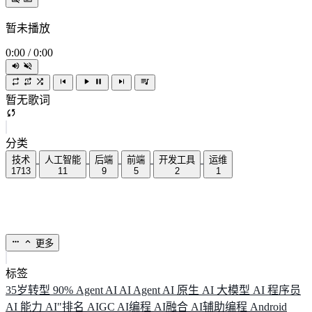
暂未播放
0:00
/
0:00
暂无歌词
分类
技术
人工智能
后端
前端
开发工具
运维
1713
11
9
5
2
1
更多
标签
35岁转型
90%
Agent
AI
AI Agent
AI 原生
AI 大模型
AI 程序员
AI 能力
AI"排名
AIGC
AI编程
AI融合
AI辅助编程
Android