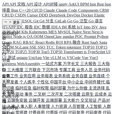
API
API 文档
API 设计
API对接
apply
ArkUI
BPM
bug
Bug
bug
排查
Bun
C++20
CI/CD
Claude
Claude Code
Components
CRM
CRUD
CSDN
Cursor
DDD
DeepSeek
DevOps
Docker
Elastic
ELK
Elysia
ESQL
Git
Git 分支
GitLab
Go
Go 泛型
Go 语言
更多
H5/APP
IDC 报告
IDC 数据
IDEA
IM 系统
IoT
Istio
ISV
Java
JNPF
JVM
K8s
Kubernetes
MES
MySQL
Naive
Next
Next.js
站点统计
Nginx
Node.js
OA
OOM
OpenClaw
pandas
POC
Prompt
Python
Qwen
RAG
RBAC
React
Redis
ROI
RPA 融合
Rust
SaaS
Saga
文章
SBOM
SGLang
SSE
SSO
TCC
Token
tokenizer
TOP10
TOP15
1741
TOP20
TOP25
TOP30
Top5
TOP50
Transformer
ts
TypeScript
UI
UI 测试
uniapp
UniApp
Vite
vLLM
vs
VSCode
Vue
Vue3
分类
vuepress
WebAssembly
一站式方案
万字长文
三大报告
三大指
6
标
三大维度
三方联合
下沉市场
专属工具
业务人员
业务代码
业务工作
业务应用
业务报表
业务系统
业务自建
业务连续
个
标签
1132
人开发者
个人练手
个性化
中国平台
中小企业
中间件替代
临
时切换
临时应急
临时权限
临时部署
为什么你做
主流选择
乱
总字数
象
事件驱动
事务
二叉树
二次开发
二次搭建
云原生
云成本
云
6,609,519
端
云端免安装
云端开发
云端部署
五大能力
交叉验证
产品对
比
人事
人事入职
人事管理
人力资源
人员管理
人工智能
人群
运行时长
解析
从零搭建
付费商用
付费版
代码
代码复用
代码审查
代码
583
天