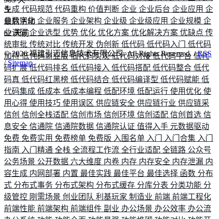
生成
代码规范
代码重构
价值判断
企业
企业后台
企业应用
企
业数字化
企业服务
企业架构
企业级
企业级应用
企业规模
企
最后活动
业调研
企业选型
优势
优化
优化方案
优化解决方案
优缺点
传
62
天前
统审批
传统对比
传统开发
伪创新
低代码
低代码入门
低代码
©
2026
福建引迈信息技术有限公司. All Rights Reserved. /
RSS
加持
低代码商业版
低代码实现
低代码对接
低代码平台
低代
/
Sitemap
码扩展
低代码排名
低代码接入
低代码搭配
低代码整合
低代
码真
低代码红黑榜
低代码结合
低代码编译型
低代码赋能
低
代码集成
低成本
低成本编程
低配环境
低配运行
使用优化
使
用心得
使用技巧
使用误区
供应链安全
供应链行业
供应链采
信创
信创全栈适配
信创市场
信创环境
信创适配
信创首选
信
息安全
信通院
信通院数据
信通院认证
值得入手
元数据驱动
免费
免费实用
免费榜单
免费版
入围名单
入门
入门合集
入门
指南
入门精通
全栈
全流程工作流
全行业适配
全链路
公众号
公务场景
公开数据
六大维度
内卷
内存
内存安全
内存泄漏
内
容生成
内网部署
内置
最佳实践
最佳平台
最佳选择
函数
分布
式
分布式事务
分布式架构
分布式缓存
分库分表
分类功能
分
级管控
刚需场景
创业团队
利基玩家
制造业
前端
前端工程化
前端性能
前端架构
前端组件
副业
办公场景
办公效率
办公流