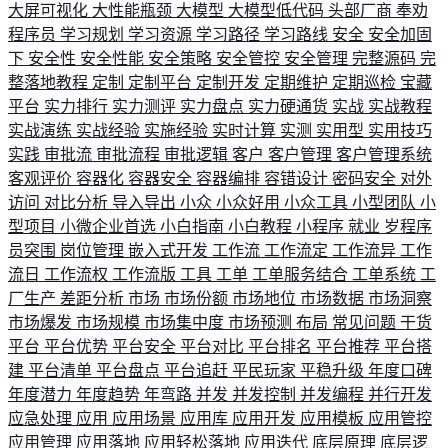
大屏可视化
大性能瓶颈
大模型
大模型低代码
头部厂商
奉劝
程序员
学习规划
学习资源
学习路径
学习路线
安全
安全加固
下
安全性
安全性能
安全策略
安全管控
安全管理
完整源码
完
整落地教程
定制
定制平台
定制开发
定期维护
定期巡检
宝藏
平台
实力排行
实力测评
实力盘点
实力硬通货
实战
实战教程
实战演练
实战经验
实施经验
实时计算
实测
实用型
实用技巧
实践
审批流
审批流程
审批逻辑
客户
客户管理
客户管理系统
客观评价
容器化
容器安全
容器编排
容错设计
密码安全
对外
访问
对比分析
导入导出
小众
小众好用
小众工具
小型团队
小
型项目
小微企业首选
小白指南
小白教程
小程序
就业
岁程序
员突围
岗位管理
嵌入式开发
工作流
工作流定
工作流异
工作
流日
工作流权
工作流版
工具
工单
工单服务结合
工单系统
工
厂生产
差距分析
市场
市场份额
市场地位
市场数据
市场洞察
市场爆发
市场规模
市场集中度
市场预测
布局
常见问题
干货
平台
平台优势
平台安全
平台对比
平台排名
平台推荐
平台搭
建
平台清单
平台盘点
平台追赶
平民玩家
平稳升级
年度口碑
年度潜力
年度趋势
年弯路
并发
并发控制
并发编程
并行开发
应急处理
应用
应用场景
应用库
应用开发
应用模板
应用管控
应用管理
应用落地
应用轻松落地
应用迭代
底层原理
底层逻