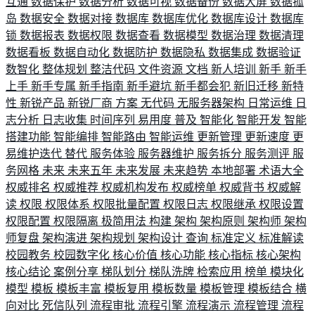
互通
数据保护
数据分析
数据可视
数据备份
数据大屏
数据孤
岛
数据安全
数据对接
数据库
数据库优化
数据库设计
数据库
锁
数据报表
数据权限
数据查看
数据模型
数据治理
数据清理
数据看板
数据自动化
数据防护
数据隐私
数据集成
数据验证
数智化
整体规划
整洁代码
文件资源
文档
新人培训
新手
新手
上手
新手专属
新手指南
新手避坑
新手都会犯
新旧迁移
新特
性
新锐产品
新锐厂商
方案
无代码
无服务器架构
日常运维
日
志分析
日志收集
时间序列
易用度
普及
智能化
智能开发
智能
搭建功能
智能编排
智能路由
智能运维
更新管理
更新速度
更
易维护迭代
替代
服务体验
服务器维护
服务拆分
服务测评
服
务网格
未来
未来五年
未来发展
未来趋势
本地部署
术语大全
权威排名
权威推荐
权威机构发布
权威榜单
权威背书
权威解
读
权限
权限体系
权限批量配置
权限日志
权限继承
权限设置
权限配置
权限隔离
极简用法
构建
架构
架构原则
架构师
架构
师复盘
架构演进
架构规划
架构设计
查询
标准定义
标准解读
校园教务
校园数字化
核心价值
核心功能
核心指标
核心架构
核心结论
案例分享
梯队划分
梯队洗牌
检索应用
榜单
模块化
模型
模板
模板丰富
模板复用
模板数量
模板管理
模板结合
横
向对比
死信队列
流程审批
流程引擎
流程演示
流程管理
流程