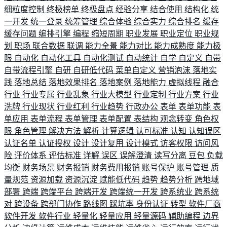
细粒度控制
终极榜单
终极盘点
经验分享
结合使用
结构化
统
一开发
统一登录
统筹管理
综合体验
综合实力
综合排名
缓存
缓存问题
编排引擎
编程
缩短周期
职业发展
职业定位
职业规
划
职场
联合数据
联调
能力全景
能力对比
能力成熟度
能力极
限
自动化
自动化工具
自动化测试
自动统计
自学
自定义
自带
自带流程引擎
自研
自研低代码
菜单自定义
营销泡沫
落地实
践
落地总结
落地效果排名
落地案例
落地能力
虚拟线程
融合
行业
行业专属
行业乱象
行业大模型
行业定制
行业方案
行业
洗牌
行业现状
行业红利
行业趋势
行政办公
表单
表单功能
表
单应用
表单流程
表单管理
表单配置
表结构
观念转变
角色权
限
角色管理
解决方法
解析
计算逻辑
认可标准
认知
认知误区
认证名单
认证授权
设计
设计复用
设计模式
访客权限
访问风
险
评价体系
评估标准
详解
误区
误解澄清
读写分离
豆包
负载
均衡
财务场景
财务报销
财务费用报销
账号保护
账号管理
质
量规范
资源加载
资源沉淀
赋能低代码
趋势
趋势分析
跨地域
部署
跨端
跨端平台
跨端开发
跨端统一开发
跨系统业
跨系统
对
跨设备
跨部门协作
路线图
踩坑率
身份认证
转型
软件厂商
软件开发
软件行业
轻量化
轻量应用
轻量源码
辅助编程
边界