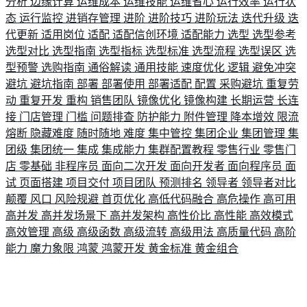
分析
边缘计算
运维成本
运维技能
运维省心
运行效率
运行状
态
运行监控
进销存管理
进阶
进阶技巧
进阶玩法
迭代升级
迭
代更新
适用岗位
适配
适配信创环境
适配能力
选型
选型参考
选型对比
选型指南
选型指标
选型标准
选型流程
选型误区
选
型预警
选购指南
通俗解读
通用技能
速度优化
逻辑
避免冲突
避坑
避坑指南
部署
部署使用
部署适配
配置
采购避坑
重复劳
动
重复开发
重构
销售团队
镜像优化
镜像构建
长期运营
长连
接
门店管理
门槛
问题排查
防护能力
附件管理
降本增效
限流
熔断
隐藏难度
随时随地
难度
集中管控
集团企业
集团管理
集
团级
集团统一
集成
集成能力
集群配置教程
零售行业
零售门
店
零基础
非程序员
面向二次开发
面向开发者
面向程序员
面
试
页面搭建
项目交付
项目团队
预测排名
领导者
领导者对比
颠覆
风口
风险规避
首页优化
高低代码融合
高危操作
高可用
高并发
高并发场景下
高并发架构
高性价比
高性能
高效模式
高效管理
高级
高级函数
高级流转
高级用法
高质量代码
高阶
能力
魔力象限
鸿蒙
鸿蒙开发
黄金标准
黄金组合