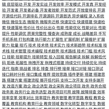
辑
底层驱动
开发
开发实战
开发效率
开发模式
开发真
开发经
验
开发者
开发者必备
开发者效能
开发范式
开放度排名
开源
开源低代码
开源排名
开源源码
开源首选
异步编程
录入系统
微信
微信生态
微服务
微服务迁移
快速定位
快速搭建
快速检
索
快速落地
性价比
性价比出众
性能
性能优化
性能对比
性能
提升
性能调优
愿景完整性
慢查询
成熟度
成长
战略差异
手写
手机系统
打包构建
执行能力
扩展性
扩展机制
扩展维护
扩展
能力
批量
技巧
技术
技术债
技术实力
技术新趋势
技术标准
技
术栈
技术管理
技术编程
技术趋势
技术路线
技术门槛
技术风
口
技能
技能提升
技能转型
投入回报
报告解读
拆解
拆解低代
码
拒绝
拓展性
拖拽开发
拖拽式搭建
持续交付
持续优化
持续
迭代
指南
挑战者
排名
排查
排行榜
接单
接口对接
接口测试
接口耗时分析
接口集成
推荐
提效思路
插件更新
搭建
搭建思
路
搭建方案
搭建流程
撕开低代码
支持二次开发
支持多端开
发
改造方案
政企
政企选型
政企采购
政企项目
政务
政务合规
政务类
政务行业
政务选型
政务项目可用
故障
故障排查
效率
效率变革
效率对比
效率提升
教务管理
教学思路
教程
教育全
覆盖
教育机构
教育行业
教育领域
数字化转型
数字孪生
数据