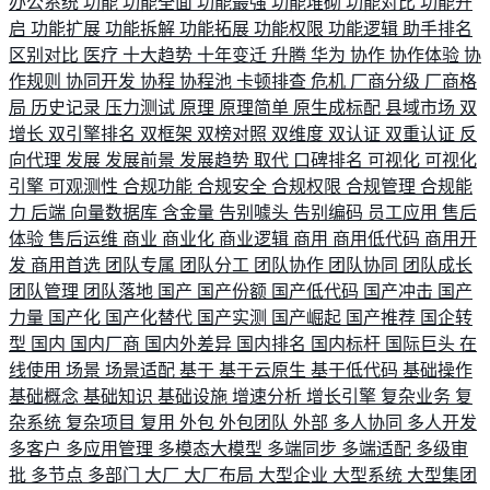
办公系统
功能
功能全面
功能最强
功能堆砌
功能对比
功能开
启
功能扩展
功能拆解
功能拓展
功能权限
功能逻辑
助手排名
区别对比
医疗
十大趋势
十年变迁
升腾
华为
协作
协作体验
协
作规则
协同开发
协程
协程池
卡顿排查
危机
厂商分级
厂商格
局
历史记录
压力测试
原理
原理简单
原生成标配
县域市场
双
增长
双引擎排名
双框架
双榜对照
双维度
双认证
双重认证
反
向代理
发展
发展前景
发展趋势
取代
口碑排名
可视化
可视化
引擎
可观测性
合规功能
合规安全
合规权限
合规管理
合规能
力
后端
向量数据库
含金量
告别噱头
告别编码
员工应用
售后
体验
售后运维
商业
商业化
商业逻辑
商用
商用低代码
商用开
发
商用首选
团队专属
团队分工
团队协作
团队协同
团队成长
团队管理
团队落地
国产
国产份额
国产低代码
国产冲击
国产
力量
国产化
国产化替代
国产实测
国产崛起
国产推荐
国企转
型
国内
国内厂商
国内外差异
国内排名
国内标杆
国际巨头
在
线使用
场景
场景适配
基于
基于云原生
基于低代码
基础操作
基础概念
基础知识
基础设施
增速分析
增长引擎
复杂业务
复
杂系统
复杂项目
复用
外包
外包团队
外部
多人协同
多人开发
多客户
多应用管理
多模态大模型
多端同步
多端适配
多级审
批
多节点
多部门
大厂
大厂布局
大型企业
大型系统
大型集团