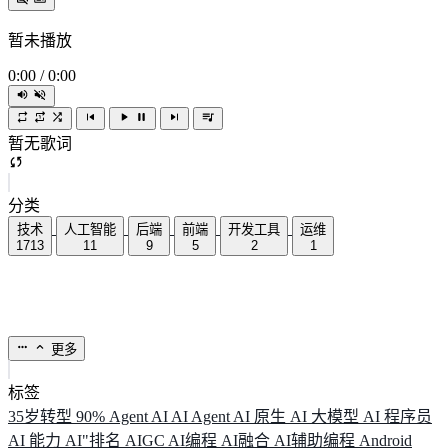
暂未播放
0:00
/
0:00
暂无歌词
分类
技术
人工智能
后端
前端
开发工具
运维
1713
11
9
5
2
1
更多
标签
35岁转型
90%
Agent
AI
AI Agent
AI 原生
AI 大模型
AI 程序员
AI 能力
AI"排名
AIGC
AI编程
AI融合
AI辅助编程
Android