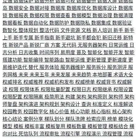
互通
数据保护
数据分析
数据可视
数据备份
数据大屏
数据孤
岛
数据安全
数据对接
数据库
数据库优化
数据库设计
数据库
锁
数据报表
数据权限
数据查看
数据模型
数据治理
数据清理
数据看板
数据自动化
数据防护
数据隐私
数据集成
数据验证
数智化
整体规划
整洁代码
文件资源
文档
新人培训
新手
新手
上手
新手专属
新手指南
新手避坑
新手都会犯
新旧迁移
新特
性
新锐产品
新锐厂商
方案
无代码
无服务器架构
日常运维
日
志分析
日志收集
时间序列
易用度
普及
智能化
智能开发
智能
搭建功能
智能编排
智能路由
智能运维
更新管理
更新速度
更
易维护迭代
替代
服务体验
服务器维护
服务拆分
服务测评
服
务网格
未来
未来五年
未来发展
未来趋势
本地部署
术语大全
权威排名
权威推荐
权威机构发布
权威榜单
权威背书
权威解
读
权限
权限体系
权限批量配置
权限日志
权限继承
权限设置
权限配置
权限隔离
极简用法
构建
架构
架构原则
架构师
架构
师复盘
架构演进
架构规划
架构设计
查询
标准定义
标准解读
校园教务
校园数字化
核心价值
核心功能
核心指标
核心架构
核心结论
案例分享
梯队划分
梯队洗牌
检索应用
榜单
模块化
模型
模板
模板丰富
模板复用
模板数量
模板管理
模板结合
横
向对比
死信队列
流程审批
流程引擎
流程演示
流程管理
流程