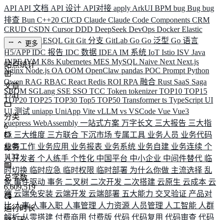
API
API 文档
API 设计
API对接
apply
ArkUI
BPM
bug
Bug
bug
排查
Bun
C++20
CI/CD
Claude
Claude Code
Components
CRM
CRUD
CSDN
Cursor
DDD
DeepSeek
DevOps
Docker
Elastic
ELK
Elysia
ESQL
Git
Git 分支
GitLab
Go
Go 泛型
Go 语言
更多
H5/APP
IDC 报告
IDC 数据
IDEA
IM 系统
IoT
Istio
ISV
Java
JNPF
JVM
K8s
Kubernetes
MES
MySQL
Naive
Next
Next.js
站点统计
Nginx
Node.js
OA
OOM
OpenClaw
pandas
POC
Prompt
Python
Qwen
RAG
RBAC
React
Redis
ROI
RPA 融合
Rust
SaaS
Saga
文章
SBOM
SGLang
SSE
SSO
TCC
Token
tokenizer
TOP10
TOP15
1741
TOP20
TOP25
TOP30
Top5
TOP50
Transformer
ts
TypeScript
UI
UI 测试
uniapp
UniApp
Vite
vLLM
vs
VSCode
Vue
Vue3
分类
vuepress
WebAssembly
一站式方案
万字长文
三大报告
三大指
6
标
三大维度
三方联合
下沉市场
专属工具
业务人员
业务代码
业务工作
业务应用
业务报表
业务系统
业务自建
业务连续
个
标签
1132
人开发者
个人练手
个性化
中国平台
中小企业
中间件替代
临
时切换
临时应急
临时权限
临时部署
为什么你做
主流选择
乱
总字数
象
事件驱动
事务
二叉树
二次开发
二次搭建
云原生
云成本
云
6,609,519
端
云端免安装
云端开发
云端部署
五大能力
交叉验证
产品对
比
人事
人事入职
人事管理
人力资源
人员管理
人工智能
人群
运行时长
解析
从零搭建
付费商用
付费版
代码
代码复用
代码审查
代码
583
天