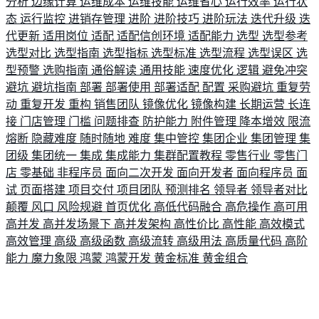
分析
边缘计算
运维成本
运维技能
运维省心
运行效率
运行状
态
运行监控
进销存管理
进阶
进阶技巧
进阶玩法
迭代升级
迭
代更新
适用岗位
适配
适配信创环境
适配能力
选型
选型参考
选型对比
选型指南
选型指标
选型标准
选型流程
选型误区
选
型预警
选购指南
通俗解读
通用技能
速度优化
逻辑
避免冲突
避坑
避坑指南
部署
部署使用
部署适配
配置
采购避坑
重复劳
动
重复开发
重构
销售团队
镜像优化
镜像构建
长期运营
长连
接
门店管理
门槛
问题排查
防护能力
附件管理
降本增效
限流
熔断
隐藏难度
随时随地
难度
集中管控
集团企业
集团管理
集
团级
集团统一
集成
集成能力
集群配置教程
零售行业
零售门
店
零基础
非程序员
面向二次开发
面向开发者
面向程序员
面
试
页面搭建
项目交付
项目团队
预测排名
领导者
领导者对比
颠覆
风口
风险规避
首页优化
高低代码融合
高危操作
高可用
高并发
高并发场景下
高并发架构
高性价比
高性能
高效模式
高效管理
高级
高级函数
高级流转
高级用法
高质量代码
高阶
能力
魔力象限
鸿蒙
鸿蒙开发
黄金标准
黄金组合