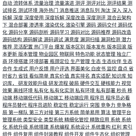
自动
流转体系
流量治理
流量演进
测评
测评对比
测评结果
测
试排名
测试环境
海外热门
消息推送
消息队列
淘汰
深入
深入
拆解
深度
深度使用
深度拆解
深度改造
深度测评
混合云架构
下
混合部署
渗透率
渲染优化
渲染引擎
源码
源码交付
源码优
化
源码分享
源码剖析
源码学习
源码对比
源码推荐
源码改造
源码结构
源码解读
源码调试
满意度
漏洞扫描
漏洞检测
潜力
推荐
灵活配置
热门平台
爆发
版本区别
版本发布
版本回滚
版
本更新
版本管理
物业园区
物联网
特色功能
状态管理
独立厂
商
环境搭建
环境部署
瓶颈定位
生产管理
生态
生态伙伴
生态
合作
生成式
用户反馈
用户评选
界面美化
白皮书
监控
盘点
省
时省力
省钱
看似简单
真实价值
真实排名
真实适配
知识库
知
识库，
研发效能升级
研发流程
破局
硬件交互
硬核能力
视觉
效果
离线环境
私有化
私有化实测
私有环境
私有部署
秒杀
移
动端
移动端低代码
移动端工
移动端应用
程序员
程序员必看
程序员替代
程序员进阶
稳定性
稳定运行
突围
竞争力
竞争格
局
第一梯队
第三方对接
第三方系统
简单易用
算法
管理平台
管理系统
类型安全
类型系统
精细化管控
精致应用
系统
系统
化
系统升级
系统搭建
系统编程
系统设计
系统重构
红利
索引
组件
组件复用
组件封装教程
组件开发
组件生态化
组织管理