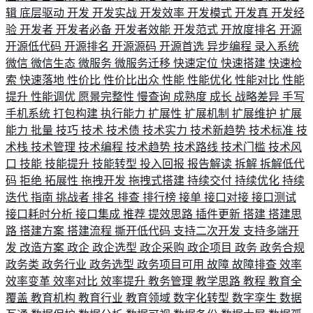
辑
底层驱动
开发
开发实战
开发效率
开发模式
开发真
开发经
验
开发者
开发者必备
开发者效能
开发范式
开放度排名
开源
开源低代码
开源排名
开源源码
开源首选
异步编程
录入系统
微信
微信生态
微服务
微服务迁移
快速定位
快速搭建
快速检
索
快速落地
性价比
性价比出众
性能
性能优化
性能对比
性能
提升
性能调优
愿景完整性
慢查询
成熟度
成长
战略差异
手写
手机系统
打包构建
执行能力
扩展性
扩展机制
扩展维护
扩展
能力
批量
技巧
技术
技术债
技术实力
技术新趋势
技术标准
技
术栈
技术管理
技术编程
技术趋势
技术路线
技术门槛
技术风
口
技能
技能提升
技能转型
投入回报
报告解读
拆解
拆解低代
码
拒绝
拓展性
拖拽开发
拖拽式搭建
持续交付
持续优化
持续
迭代
指南
挑战者
排名
排查
排行榜
接单
接口对接
接口测试
接口耗时分析
接口集成
推荐
提效思路
插件更新
搭建
搭建思
路
搭建方案
搭建流程
撕开低代码
支持二次开发
支持多端开
发
改造方案
政企
政企选型
政企采购
政企项目
政务
政务合规
政务类
政务行业
政务选型
政务项目可用
故障
故障排查
效率
效率变革
效率对比
效率提升
教务管理
教学思路
教程
教育全
覆盖
教育机构
教育行业
教育领域
数字化转型
数字孪生
数据