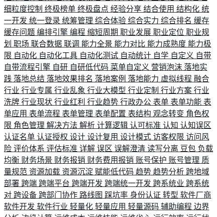
细粒度控制
终极榜单
终极盘点
经验分享
结合使用
结构化
统
一开发
统一登录
统筹管理
综合体验
综合实力
综合排名
缓存
缓存问题
编排引擎
编程
缩短周期
职业发展
职业定位
职业规
划
职场
联合数据
联调
能力全景
能力对比
能力成熟度
能力极
限
自动化
自动化工具
自动化测试
自动统计
自学
自定义
自带
自带流程引擎
自研
自研低代码
菜单自定义
营销泡沫
落地实
践
落地总结
落地效果排名
落地案例
落地能力
虚拟线程
融合
行业
行业专属
行业乱象
行业大模型
行业定制
行业方案
行业
洗牌
行业现状
行业红利
行业趋势
行政办公
表单
表单功能
表
单应用
表单流程
表单管理
表单配置
表结构
观念转变
角色权
限
角色管理
解决方法
解析
计算逻辑
认可标准
认知
认知误区
认证名单
认证授权
设计
设计复用
设计模式
访客权限
访问风
险
评价体系
评估标准
详解
误区
误解澄清
读写分离
豆包
负载
均衡
财务场景
财务报销
财务费用报销
账号保护
账号管理
质
量规范
资源加载
资源沉淀
赋能低代码
趋势
趋势分析
跨地域
部署
跨端
跨端平台
跨端开发
跨端统一开发
跨系统业
跨系统
对
跨设备
跨部门协作
路线图
踩坑率
身份认证
转型
软件厂商
软件开发
软件行业
轻量化
轻量应用
轻量源码
辅助编程
边界