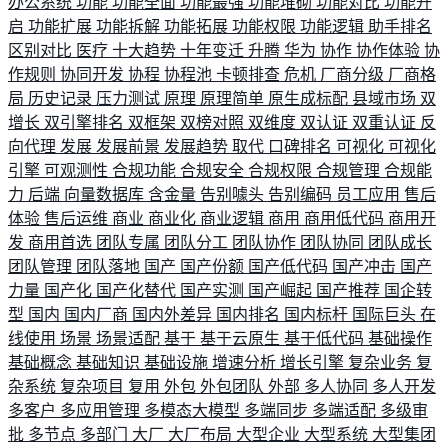
办公系统
功能
功能全面
功能最强
功能堆砌
功能对比
功能开
启
功能扩展
功能拆解
功能拓展
功能权限
功能逻辑
助手排名
区别对比
医疗
十大趋势
十年变迁
升腾
华为
协作
协作体验
协
作规则
协同开发
协程
协程池
卡顿排查
危机
厂商分级
厂商格
局
历史记录
压力测试
原理
原理简单
原生成标配
县域市场
双
增长
双引擎排名
双框架
双榜对照
双维度
双认证
双重认证
反
向代理
发展
发展前景
发展趋势
取代
口碑排名
可视化
可视化
引擎
可观测性
合规功能
合规安全
合规权限
合规管理
合规能
力
后端
向量数据库
含金量
告别噱头
告别编码
员工应用
售后
体验
售后运维
商业
商业化
商业逻辑
商用
商用低代码
商用开
发
商用首选
团队专属
团队分工
团队协作
团队协同
团队成长
团队管理
团队落地
国产
国产份额
国产低代码
国产冲击
国产
力量
国产化
国产化替代
国产实测
国产崛起
国产推荐
国企转
型
国内
国内厂商
国内外差异
国内排名
国内标杆
国际巨头
在
线使用
场景
场景适配
基于
基于云原生
基于低代码
基础操作
基础概念
基础知识
基础设施
增速分析
增长引擎
复杂业务
复
杂系统
复杂项目
复用
外包
外包团队
外部
多人协同
多人开发
多客户
多应用管理
多模态大模型
多端同步
多端适配
多级审
批
多节点
多部门
大厂
大厂布局
大型企业
大型系统
大型集团