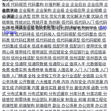
生成
代码规范
代码重构
价值判断
企业
企业后台
企业应用
企
业数字化
企业服务
企业架构
企业级
企业级应用
企业规模
企
最后活动
业调研
企业选型
优势
优化
优化方案
优化解决方案
优缺点
传
63
天前
统审批
传统对比
传统开发
伪创新
低代码
低代码入门
低代码
©
2026
福建引迈信息技术有限公司. All Rights Reserved. /
RSS
加持
低代码商业版
低代码实现
低代码对接
低代码平台
低代
/
Sitemap
码扩展
低代码排名
低代码接入
低代码搭配
低代码整合
低代
码真
低代码红黑榜
低代码结合
低代码编译型
低代码赋能
低
代码集成
低成本
低成本编程
低配环境
低配运行
使用优化
使
用心得
使用技巧
使用误区
供应链安全
供应链行业
供应链采
信创
信创全栈适配
信创市场
信创环境
信创适配
信创首选
信
息安全
信通院
信通院数据
信通院认证
值得入手
元数据驱动
免费
免费实用
免费榜单
免费版
入围名单
入门
入门合集
入门
指南
入门精通
全栈
全流程工作流
全行业适配
全链路
公众号
公务场景
公开数据
六大维度
内卷
内存
内存安全
内存泄漏
内
容生成
内网部署
内置
最佳实践
最佳平台
最佳选择
函数
分布
式
分布式事务
分布式架构
分布式缓存
分库分表
分类功能
分
级管控
刚需场景
创业团队
利基玩家
制造业
前端
前端工程化
前端性能
前端架构
前端组件
副业
办公场景
办公效率
办公流