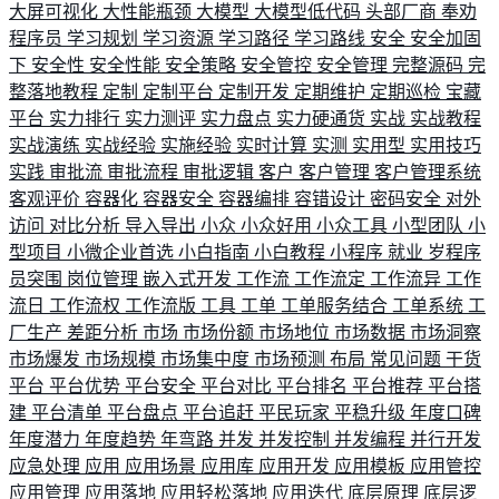
大屏可视化
大性能瓶颈
大模型
大模型低代码
头部厂商
奉劝
程序员
学习规划
学习资源
学习路径
学习路线
安全
安全加固
下
安全性
安全性能
安全策略
安全管控
安全管理
完整源码
完
整落地教程
定制
定制平台
定制开发
定期维护
定期巡检
宝藏
平台
实力排行
实力测评
实力盘点
实力硬通货
实战
实战教程
实战演练
实战经验
实施经验
实时计算
实测
实用型
实用技巧
实践
审批流
审批流程
审批逻辑
客户
客户管理
客户管理系统
客观评价
容器化
容器安全
容器编排
容错设计
密码安全
对外
访问
对比分析
导入导出
小众
小众好用
小众工具
小型团队
小
型项目
小微企业首选
小白指南
小白教程
小程序
就业
岁程序
员突围
岗位管理
嵌入式开发
工作流
工作流定
工作流异
工作
流日
工作流权
工作流版
工具
工单
工单服务结合
工单系统
工
厂生产
差距分析
市场
市场份额
市场地位
市场数据
市场洞察
市场爆发
市场规模
市场集中度
市场预测
布局
常见问题
干货
平台
平台优势
平台安全
平台对比
平台排名
平台推荐
平台搭
建
平台清单
平台盘点
平台追赶
平民玩家
平稳升级
年度口碑
年度潜力
年度趋势
年弯路
并发
并发控制
并发编程
并行开发
应急处理
应用
应用场景
应用库
应用开发
应用模板
应用管控
应用管理
应用落地
应用轻松落地
应用迭代
底层原理
底层逻