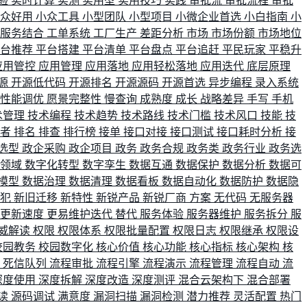
验
实时计算
实测
实用型
实用技巧
实践
审批流
审批流程
审批
小众好用
小众工具
小型团队
小型项目
小微企业首选
小白指南
小
单服务结合
工单系统
工厂生产
差距分析
市场
市场份额
市场地位
平台推荐
平台搭建
平台清单
平台盘点
平台追赶
平民玩家
平稳升
应用管控
应用管理
应用落地
应用轻松落地
应用迭代
底层原理
源
开源低代码
开源排名
开源源码
开源首选
异步编程
录入系统
性能调优
愿景完整性
慢查询
成熟度
成长
战略差异
手写
手机
术管理
技术编程
技术趋势
技术路线
技术门槛
技术风口
技能
技
战者
排名
排查
排行榜
接单
接口对接
接口测试
接口耗时分析
接
选型
政企采购
政企项目
政务
政务合规
政务类
政务行业
政务选
育领域
数字化转型
数字孪生
数据互通
数据保护
数据分析
数据可
模型
数据治理
数据清理
数据看板
数据自动化
数据防护
数据隐
会犯
新旧迁移
新特性
新锐产品
新锐厂商
方案
无代码
无服务器
更新速度
更易维护迭代
替代
服务体验
服务器维护
服务拆分
服
威解读
权限
权限体系
权限批量配置
权限日志
权限继承
权限设
校园教务
校园数字化
核心价值
核心功能
核心指标
核心架构
核
比
死信队列
流程审批
流程引擎
流程演示
流程管理
流程自动
流
深度使用
深度拆解
深度改造
深度测评
混合云架构下
混合部署
读
源码调试
满意度
漏洞扫描
漏洞检测
潜力推荐
灵活配置
热门