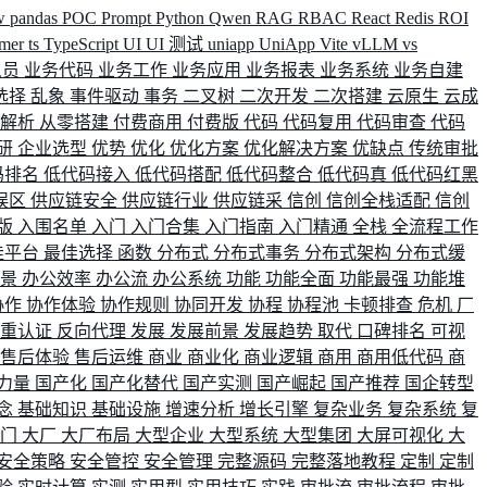
w
pandas
POC
Prompt
Python
Qwen
RAG
RBAC
React
Redis
ROI
rmer
ts
TypeScript
UI
UI 测试
uniapp
UniApp
Vite
vLLM
vs
人员
业务代码
业务工作
业务应用
业务报表
业务系统
业务自建
选择
乱象
事件驱动
事务
二叉树
二次开发
二次搭建
云原生
云成
群解析
从零搭建
付费商用
付费版
代码
代码复用
代码审查
代码
研
企业选型
优势
优化
优化方案
优化解决方案
优缺点
传统审批
码排名
低代码接入
低代码搭配
低代码整合
低代码真
低代码红黑
误区
供应链安全
供应链行业
供应链采
信创
信创全栈适配
信创
版
入围名单
入门
入门合集
入门指南
入门精通
全栈
全流程工作
佳平台
最佳选择
函数
分布式
分布式事务
分布式架构
分布式缓
场景
办公效率
办公流
办公系统
功能
功能全面
功能最强
功能堆
协作
协作体验
协作规则
协同开发
协程
协程池
卡顿排查
危机
厂
双重认证
反向代理
发展
发展前景
发展趋势
取代
口碑排名
可视
售后体验
售后运维
商业
商业化
商业逻辑
商用
商用低代码
商
力量
国产化
国产化替代
国产实测
国产崛起
国产推荐
国企转型
念
基础知识
基础设施
增速分析
增长引擎
复杂业务
复杂系统
复
部门
大厂
大厂布局
大型企业
大型系统
大型集团
大屏可视化
大
安全策略
安全管控
安全管理
完整源码
完整落地教程
定制
定制