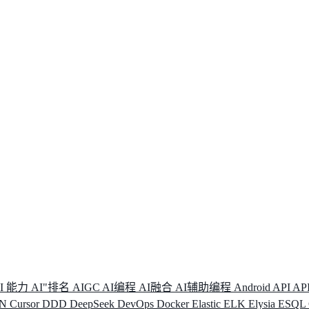
I 能力
AI"排名
AIGC
AI编程
AI融合
AI辅助编程
Android
API
AP
DN
Cursor
DDD
DeepSeek
DevOps
Docker
Elastic
ELK
Elysia
ESQL