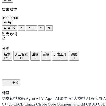
暂未播放
0:00
/
0:00
暂无歌词
分类
技术
人工智能
后端
前端
开发工具
运维
1713
11
9
5
2
1
更多
标签
35岁转型
90%
Agent
AI
AI Agent
AI 原生
AI 大模型
AI 程序员
A
C++20
CI/CD
Claude
Claude Code
Components
CRM
CRUD
CS