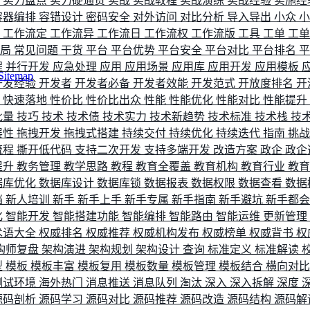
评
实力盘点
实力硬通货
实战
实战教程
实战演练
实战经验
实施经
容器编排
容错设计
密码安全
对外访问
对比分析
导入导出
小众
流
工作流定
工作流异
工作流日
工作流权
工作流版
工具
工单
工
布局
常见问题
干货
平台
平台优势
平台安全
平台对比
平台排名
程
并行开发
应急处理
应用
应用场景
应用库
应用开发
应用模板
Sitemap
开发经验
开发者
开发者必备
开发者效能
开发范式
开放度排名
开
索
快速落地
性价比
性价比出众
性能
性能优化
性能对比
性能提升
批量
技巧
技术
技术债
技术实力
技术新趋势
技术标准
技术栈
技
展性
拖拽开发
拖拽式搭建
持续交付
持续优化
持续迭代
指南
挑
流程
撕开低代码
支持二次开发
支持多端开发
改造方案
政企
政企
提升
教务管理
教学思路
教程
教育全覆盖
教育机构
教育行业
教
据库优化
数据库设计
数据库锁
数据报表
数据权限
数据查看
数据
档
新人培训
新手
新手上手
新手专属
新手指南
新手避坑
新手都
化
智能开发
智能搭建功能
智能编排
智能路由
智能运维
更新管理
术语大全
权威排名
权威推荐
权威机构发布
权威榜单
权威背书
权
构师复盘
架构演进
架构规划
架构设计
查询
标准定义
标准解读
型
模板
模板丰富
模板复用
模板数量
模板管理
模板结合
横向对
测试环境
海外热门
消息推送
消息队列
淘汰
深入
深入拆解
深度
源码剖析
源码学习
源码对比
源码推荐
源码改造
源码结构
源码解