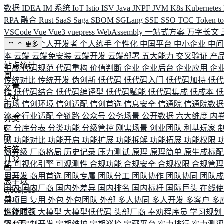
数据
IDEA
IM 系统
IoT
Istio
ISV
Java
JNPF
JVM
K8s
Kubernetes
RPA 融合
Rust
SaaS
Saga
SBOM
SGLang
SSE
SSO
TCC
Token
t
VSCode
Vue
Vue3
vuepress
WebAssembly
一站式方案
万字长文
业务连续
个人开发者
个人练手
个性化
中国平台
中小企业
中
更多
本
云端
云端免安装
云端开发
云端部署
五大能力
交叉验证
产
站点统计
生成
代码规范
代码重构
价值判断
企业
企业后台
企业应用
企
传统对比
传统开发
伪创新
低代码
低代码入门
低代码加持
低
文章
榜
低代码结合
低代码编译型
低代码赋能
低代码集成
低成本
1741
市场
信创环境
信创适配
信创首选
信息安全
信通院
信通院数
流
全行业适配
全链路
公众号
公务场景
公开数据
六大维度
内
分类
存
6
分库分表
分类功能
分级管控
刚需场景
创业团队
利基玩家
砌
功能对比
功能开启
功能扩展
功能拆解
功能拓展
功能权限
标签
商分级
厂商格局
历史记录
压力测试
原理
原理简单
原生成标
1132
化
可视化引擎
可观测性
合规功能
合规安全
合规权限
合规管
用开发
商用首选
团队专属
团队分工
团队协作
团队协同
团队
总字数
国内
国内厂商
国内外差异
国内排名
国内标杆
国际巨头
在线
6,609,519
杂项目
复用
外包
外包团队
外部
多人协同
多人开发
多客户
多
运行时长
性能瓶颈
大模型
大模型低代码
头部厂商
奉劝程序员
学习规划
584
天