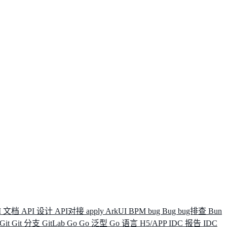
I 文档
API 设计
API对接
apply
ArkUI
BPM
bug
Bug
bug排查
Bun
Git
Git 分支
GitLab
Go
Go 泛型
Go 语言
H5/APP
IDC 报告
IDC