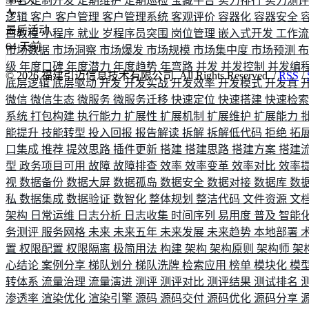
平台
定制开发
定期维护
定期巡检
宝藏平台
实力排行
实力测
逻辑
客户
客户管理
客户管理系统
客观评价
容器化
容器安全
最后活动
白教程
小程序
就业
岁程序员突围
岗位管理
嵌入式开发
工作
64
天前
市场数据
市场洞察
市场爆发
市场规模
市场集中度
市场预测
级
年度口碑
年度潜力
年度趋势
年弯路
并发
并发控制
并发编
©
2026
福建引迈信息技术有限公司. All Rights Reserved. /
RSS
/
底层逻辑
底层驱动
开发
开发实战
开发效率
开发模式
开发真
微信
微信生态
微服务
微服务迁移
快速定位
快速搭建
快速检
系统
打包构建
执行能力
扩展性
扩展机制
扩展维护
扩展能力
能提升
技能转型
投入回报
报告解读
拆解
拆解低代码
拒绝
拓
口集成
推荐
提效思路
插件更新
搭建
搭建思路
搭建方案
搭建
型
政务项目可用
故障
故障排查
效率
效率变革
效率对比
效率
视
数据备份
数据大屏
数据孤岛
数据安全
数据对接
数据库
数
私
数据集成
数据验证
数智化
整体规划
整洁代码
文件资源
文
架构
日常运维
日志分析
日志收集
时间序列
易用度
普及
智能
务测评
服务网格
未来
未来五年
未来发展
未来趋势
本地部署
置
权限配置
权限隔离
极简用法
构建
架构
架构原则
架构师
架
心结论
案例分享
梯队划分
梯队洗牌
检索应用
榜单
模块化
模
转体系
流量治理
流量演进
测评
测评对比
测评结果
测试排名
渗透率
渲染优化
渲染引擎
源码
源码交付
源码优化
源码分享