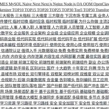
MES
MySQL
Naive
Next
Next.js
Nginx
Node.js
OA
OOM
OpenCla
okenizer
TOP10
TOP15
TOP20
TOP25
TOP30
Top5
TOP50
Transfo
三大报告
三大指标
三大维度
三方联合
下沉市场
专属工具
业务
间件替代
临时切换
临时应急
临时权限
临时部署
为什么你做
主流
品对比
人事
人事入职
人事管理
人力资源
人员管理
人工智能
人
业数字化
企业服务
企业架构
企业级
企业级应用
企业规模
企业调
代码商业版
低代码实现
低代码对接
低代码平台
低代码扩展
低代
低成本编程
低配环境
低配运行
使用优化
使用心得
使用技巧
使用
据
信通院认证
值得入手
元数据驱动
免费
免费实用
免费榜单
免费
卷
内存
内存安全
内存泄漏
内容生成
内网部署
内置
最佳实践
最
制造业
前端
前端工程化
前端性能
前端架构
前端组件
副业
办公
功能逻辑
助手排名
区别对比
医疗
十大趋势
十年变迁
升腾
华为
配
县域市场
双增长
双引擎排名
双框架
双榜对照
双维度
双认证
理
合规能力
后端
向量数据库
含金量
告别噱头
告别编码
员工应用
成长
团队管理
团队落地
国产
国产份额
国产低代码
国产冲击
国产
使用
场景
场景适配
基于
基于云原生
基于低代码
基础操作
基础概
应用管理
多模态大模型
多端同步
多端适配
多级审批
多节点
多
学习资源
学习路径
学习路线
安全
安全加固下
安全性
安全性能