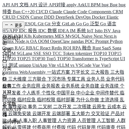
API
API 文档
API 设计
API对接
apply
ArkUI
BPM
bug
Bug
bug
排查
Bun
C++20
CI/CD
Claude
Claude Code
Components
CRM
CRUD
CSDN
Cursor
DDD
DeepSeek
DevOps
Docker
Elastic
ELK
Elysia
ESQL
Git
Git 分支
GitLab
Go
Go 泛型
Go 语言
更多
H5/APP
IDC 报告
IDC 数据
IDEA
IM 系统
IoT
Istio
ISV
Java
JNPF
JVM
K8s
Kubernetes
MES
MySQL
Naive
Next
Next.js
站点统计
Nginx
Node.js
OA
OOM
OpenClaw
pandas
POC
Prompt
Python
Qwen
RAG
RBAC
React
Redis
ROI
RPA 融合
Rust
SaaS
Saga
文章
SBOM
SGLang
SSE
SSO
TCC
Token
tokenizer
TOP10
TOP15
1741
TOP20
TOP25
TOP30
Top5
TOP50
Transformer
ts
TypeScript
UI
UI 测试
uniapp
UniApp
Vite
vLLM
vs
VSCode
Vue
Vue3
分类
vuepress
WebAssembly
一站式方案
万字长文
三大报告
三大指
6
标
三大维度
三方联合
下沉市场
专属工具
业务人员
业务代码
业务工作
业务应用
业务报表
业务系统
业务自建
业务连续
个
标签
1132
人开发者
个人练手
个性化
中国平台
中小企业
中间件替代
临
时切换
临时应急
临时权限
临时部署
为什么你做
主流选择
乱
总字数
象
事件驱动
事务
二叉树
二次开发
二次搭建
云原生
云成本
云
6,609,519
端
云端免安装
云端开发
云端部署
五大能力
交叉验证
产品对
比
人事
人事入职
人事管理
人力资源
人员管理
人工智能
人群
运行时长
解析
从零搭建
付费商用
付费版
代码
代码复用
代码审查
代码
583
天