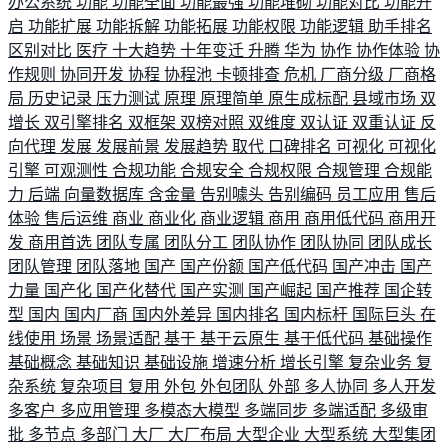
办公系统
功能
功能全面
功能最强
功能堆砌
功能对比
功能开
启
功能扩展
功能拆解
功能拓展
功能权限
功能逻辑
助手排名
区别对比
医疗
十大趋势
十年变迁
升腾
华为
协作
协作体验
协
作规则
协同开发
协程
协程池
卡顿排查
危机
厂商分级
厂商格
局
历史记录
压力测试
原理
原理简单
原生成标配
县域市场
双
增长
双引擎排名
双框架
双榜对照
双维度
双认证
双重认证
反
向代理
发展
发展前景
发展趋势
取代
口碑排名
可视化
可视化
引擎
可观测性
合规功能
合规安全
合规权限
合规管理
合规能
力
后端
向量数据库
含金量
告别噱头
告别编码
员工应用
售后
体验
售后运维
商业
商业化
商业逻辑
商用
商用低代码
商用开
发
商用首选
团队专属
团队分工
团队协作
团队协同
团队成长
团队管理
团队落地
国产
国产份额
国产低代码
国产冲击
国产
力量
国产化
国产化替代
国产实测
国产崛起
国产推荐
国企转
型
国内
国内厂商
国内外差异
国内排名
国内标杆
国际巨头
在
线使用
场景
场景适配
基于
基于云原生
基于低代码
基础操作
基础概念
基础知识
基础设施
增速分析
增长引擎
复杂业务
复
杂系统
复杂项目
复用
外包
外包团队
外部
多人协同
多人开发
多客户
多应用管理
多模态大模型
多端同步
多端适配
多级审
批
多节点
多部门
大厂
大厂布局
大型企业
大型系统
大型集团