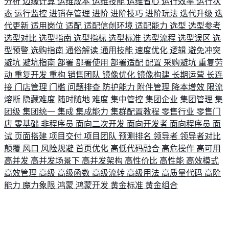
分析
边缘计算
运维成本
运维技能
运维省心
运行效率
运行状
态
运行监控
进销存管理
进阶
进阶技巧
进阶玩法
迭代升级
迭
代更新
适用岗位
适配
适配信创环境
适配能力
选型
选型参考
选型对比
选型指南
选型指标
选型标准
选型流程
选型误区
选
型预警
选购指南
通俗解读
通用技能
速度优化
逻辑
避免冲突
避坑
避坑指南
部署
部署使用
部署适配
配置
采购避坑
重复劳
动
重复开发
重构
销售团队
镜像优化
镜像构建
长期运营
长连
接
门店管理
门槛
问题排查
防护能力
附件管理
降本增效
限流
熔断
隐藏难度
随时随地
难度
集中管控
集团企业
集团管理
集
团级
集团统一
集成
集成能力
集群配置教程
零售行业
零售门
店
零基础
非程序员
面向二次开发
面向开发者
面向程序员
面
试
页面搭建
项目交付
项目团队
预测排名
领导者
领导者对比
颠覆
风口
风险规避
首页优化
高低代码融合
高危操作
高可用
高并发
高并发场景下
高并发架构
高性价比
高性能
高效模式
高效管理
高级
高级函数
高级流转
高级用法
高质量代码
高阶
能力
魔力象限
鸿蒙
鸿蒙开发
黄金标准
黄金组合