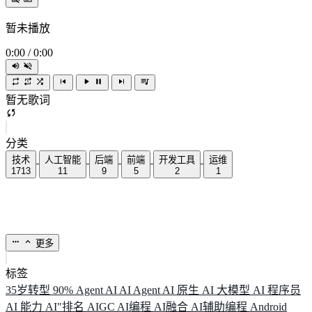
暂未播放
0:00
/
0:00
暂无歌词
分类
技术
人工智能
后端
前端
开发工具
运维
1713
11
9
5
2
1
更多
标签
35岁转型
90%
Agent
AI
AI Agent
AI 原生
AI 大模型
AI 程序员
AI 能力
AI"排名
AIGC
AI编程
AI融合
AI辅助编程
Android