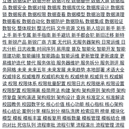
互通
数据保护
数据分析
数据可视
数据备份
数据大屏
数据孤
岛
数据安全
数据对接
数据库
数据库优化
数据库设计
数据库
锁
数据报表
数据权限
数据查看
数据模型
数据治理
数据清理
数据看板
数据自动化
数据防护
数据隐私
数据集成
数据验证
数智化
整体规划
整洁代码
文件资源
文档
新人培训
新手
新手
上手
新手专属
新手指南
新手避坑
新手都会犯
新旧迁移
新特
性
新锐产品
新锐厂商
方案
无代码
无服务器架构
日常运维
日
志分析
日志收集
时间序列
易用度
普及
智能化
智能开发
智能
搭建功能
智能编排
智能路由
智能运维
更新管理
更新速度
更
易维护迭代
替代
服务体验
服务器维护
服务拆分
服务测评
服
务网格
未来
未来五年
未来发展
未来趋势
本地部署
术语大全
权威排名
权威推荐
权威机构发布
权威榜单
权威背书
权威解
读
权限
权限体系
权限批量配置
权限日志
权限继承
权限设置
权限配置
权限隔离
极简用法
构建
架构
架构原则
架构师
架构
师复盘
架构演进
架构规划
架构设计
查询
标准定义
标准解读
校园教务
校园数字化
核心价值
核心功能
核心指标
核心架构
核心结论
案例分享
梯队划分
梯队洗牌
检索应用
榜单
模块化
模型
模板
模板丰富
模板复用
模板数量
模板管理
模板结合
横
向对比
死信队列
流程审批
流程引擎
流程演示
流程管理
流程