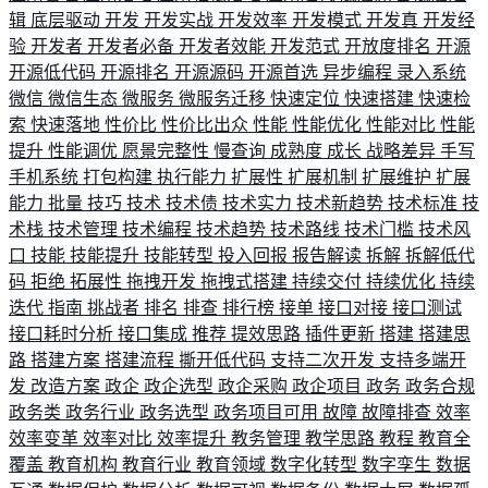
辑
底层驱动
开发
开发实战
开发效率
开发模式
开发真
开发经
验
开发者
开发者必备
开发者效能
开发范式
开放度排名
开源
开源低代码
开源排名
开源源码
开源首选
异步编程
录入系统
微信
微信生态
微服务
微服务迁移
快速定位
快速搭建
快速检
索
快速落地
性价比
性价比出众
性能
性能优化
性能对比
性能
提升
性能调优
愿景完整性
慢查询
成熟度
成长
战略差异
手写
手机系统
打包构建
执行能力
扩展性
扩展机制
扩展维护
扩展
能力
批量
技巧
技术
技术债
技术实力
技术新趋势
技术标准
技
术栈
技术管理
技术编程
技术趋势
技术路线
技术门槛
技术风
口
技能
技能提升
技能转型
投入回报
报告解读
拆解
拆解低代
码
拒绝
拓展性
拖拽开发
拖拽式搭建
持续交付
持续优化
持续
迭代
指南
挑战者
排名
排查
排行榜
接单
接口对接
接口测试
接口耗时分析
接口集成
推荐
提效思路
插件更新
搭建
搭建思
路
搭建方案
搭建流程
撕开低代码
支持二次开发
支持多端开
发
改造方案
政企
政企选型
政企采购
政企项目
政务
政务合规
政务类
政务行业
政务选型
政务项目可用
故障
故障排查
效率
效率变革
效率对比
效率提升
教务管理
教学思路
教程
教育全
覆盖
教育机构
教育行业
教育领域
数字化转型
数字孪生
数据