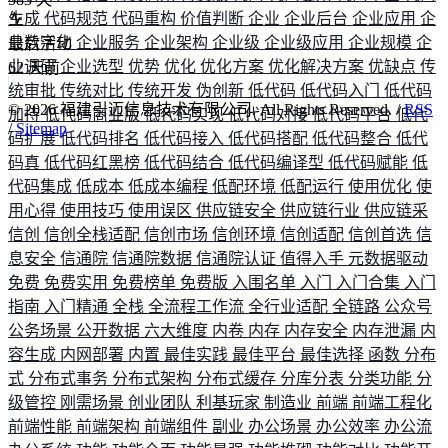
生成
代码规范
代码重构
价值判断
企业
企业后台
企业应用
企
业数字化
企业服务
企业架构
企业级
企业级应用
企业规模
企
最后活动
业调研
企业选型
优势
优化
优化方案
优化解决方案
优缺点
传
62
天前
统审批
传统对比
传统开发
伪创新
低代码
低代码入门
低代码
©
2026
福建引迈信息技术有限公司. All Rights Reserved. /
RSS
加持
低代码商业版
低代码实现
低代码对接
低代码平台
低代
/
Sitemap
码扩展
低代码排名
低代码接入
低代码搭配
低代码整合
低代
码真
低代码红黑榜
低代码结合
低代码编译型
低代码赋能
低
代码集成
低成本
低成本编程
低配环境
低配运行
使用优化
使
用心得
使用技巧
使用误区
供应链安全
供应链行业
供应链采
信创
信创全栈适配
信创市场
信创环境
信创适配
信创首选
信
息安全
信通院
信通院数据
信通院认证
值得入手
元数据驱动
免费
免费实用
免费榜单
免费版
入围名单
入门
入门合集
入门
指南
入门精通
全栈
全流程工作流
全行业适配
全链路
公众号
公务场景
公开数据
六大维度
内卷
内存
内存安全
内存泄漏
内
容生成
内网部署
内置
最佳实践
最佳平台
最佳选择
函数
分布
式
分布式事务
分布式架构
分布式缓存
分库分表
分类功能
分
级管控
刚需场景
创业团队
利基玩家
制造业
前端
前端工程化
前端性能
前端架构
前端组件
副业
办公场景
办公效率
办公流