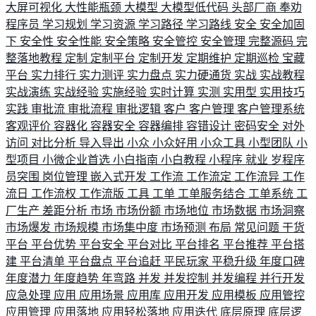
大屏可视化
大性能瓶颈
大模型
大模型低代码
头部厂商
奉劝
程序员
学习规划
学习资源
学习路径
学习路线
安全
安全加固
下
安全性
安全性能
安全策略
安全管控
安全管理
完整源码
完
整落地教程
定制
定制平台
定制开发
定期维护
定期巡检
宝藏
平台
实力排行
实力测评
实力盘点
实力硬通货
实战
实战教程
实战演练
实战经验
实施经验
实时计算
实测
实用型
实用技巧
实践
审批流
审批流程
审批逻辑
客户
客户管理
客户管理系统
客观评价
容器化
容器安全
容器编排
容错设计
密码安全
对外
访问
对比分析
导入导出
小众
小众好用
小众工具
小型团队
小
型项目
小微企业首选
小白指南
小白教程
小程序
就业
岁程序
员突围
岗位管理
嵌入式开发
工作流
工作流定
工作流异
工作
流日
工作流权
工作流版
工具
工单
工单服务结合
工单系统
工
厂生产
差距分析
市场
市场份额
市场地位
市场数据
市场洞察
市场爆发
市场规模
市场集中度
市场预测
布局
常见问题
干货
平台
平台优势
平台安全
平台对比
平台排名
平台推荐
平台搭
建
平台清单
平台盘点
平台追赶
平民玩家
平稳升级
年度口碑
年度潜力
年度趋势
年弯路
并发
并发控制
并发编程
并行开发
应急处理
应用
应用场景
应用库
应用开发
应用模板
应用管控
应用管理
应用落地
应用轻松落地
应用迭代
底层原理
底层逻