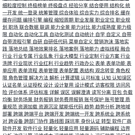
细粒度控制
终极榜单
终极盘点
经验分享
结合使用
结构化
统
一开发
统一登录
统筹管理
综合体验
综合实力
综合排名
缓存
缓存问题
编排引擎
编程
缩短周期
职业发展
职业定位
职业规
划
职场
联合数据
联调
能力全景
能力对比
能力成熟度
能力极
限
自动化
自动化工具
自动化测试
自动统计
自学
自定义
自带
自带流程引擎
自研
自研低代码
菜单自定义
营销泡沫
落地实
践
落地总结
落地效果排名
落地案例
落地能力
虚拟线程
融合
行业
行业专属
行业乱象
行业大模型
行业定制
行业方案
行业
洗牌
行业现状
行业红利
行业趋势
行政办公
表单
表单功能
表
单应用
表单流程
表单管理
表单配置
表结构
观念转变
角色权
限
角色管理
解决方法
解析
计算逻辑
认可标准
认知
认知误区
认证名单
认证授权
设计
设计复用
设计模式
访客权限
访问风
险
评价体系
评估标准
详解
误区
误解澄清
读写分离
豆包
负载
均衡
财务场景
财务报销
财务费用报销
账号保护
账号管理
质
量规范
资源加载
资源沉淀
赋能低代码
趋势
趋势分析
跨地域
部署
跨端
跨端平台
跨端开发
跨端统一开发
跨系统业
跨系统
对
跨设备
跨部门协作
路线图
踩坑率
身份认证
转型
软件厂商
软件开发
软件行业
轻量化
轻量应用
轻量源码
辅助编程
边界