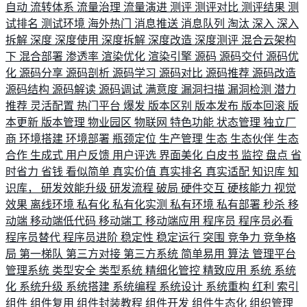
自动
流转体系
流量治理
流量演进
测评
测评对比
测评结果
测
试排名
测试环境
海外热门
消息推送
消息队列
淘汰
深入
深入
拆解
深度
深度使用
深度拆解
深度改造
深度测评
混合云架构
下
混合部署
渗透率
渲染优化
渲染引擎
源码
源码交付
源码优
化
源码分享
源码剖析
源码学习
源码对比
源码推荐
源码改造
源码结构
源码解读
源码调试
满意度
漏洞扫描
漏洞检测
潜力
推荐
灵活配置
热门平台
爆发
版本区别
版本发布
版本回滚
版
本更新
版本管理
物业园区
物联网
特色功能
状态管理
独立厂
商
环境搭建
环境部署
瓶颈定位
生产管理
生态
生态伙伴
生态
合作
生成式
用户反馈
用户评选
界面美化
白皮书
监控
盘点
省
时省力
省钱
看似简单
真实价值
真实排名
真实适配
知识库
知
识库，
研发效能升级
研发流程
破局
硬件交互
硬核能力
视觉
效果
离线环境
私有化
私有化实测
私有环境
私有部署
秒杀
移
动端
移动端低代码
移动端工
移动端应用
程序员
程序员必看
程序员替代
程序员进阶
稳定性
稳定运行
突围
竞争力
竞争格
局
第一梯队
第三方对接
第三方系统
简单易用
算法
管理平台
管理系统
类型安全
类型系统
精细化管控
精致应用
系统
系统
化
系统升级
系统搭建
系统编程
系统设计
系统重构
红利
索引
组件
组件复用
组件封装教程
组件开发
组件生态化
组织管理