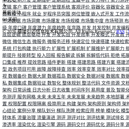
平台
定制开发
定期维护
定期巡检
宝藏平台
实力排行
实力测
逻辑
客户
客户管理
客户管理系统
客观评价
容器化
容器安全
最后活动
白教程
小程序
就业
岁程序员突围
岗位管理
嵌入式开发
工作
64
天前
市场数据
市场洞察
市场爆发
市场规模
市场集中度
市场预测
级
年度口碑
年度潜力
年度趋势
年弯路
并发
并发控制
并发编
©
2026
福建引迈信息技术有限公司. All Rights Reserved. /
RSS
/
底层逻辑
底层驱动
开发
开发实战
开发效率
开发模式
开发真
微信
微信生态
微服务
微服务迁移
快速定位
快速搭建
快速检
系统
打包构建
执行能力
扩展性
扩展机制
扩展维护
扩展能力
能提升
技能转型
投入回报
报告解读
拆解
拆解低代码
拒绝
拓
口集成
推荐
提效思路
插件更新
搭建
搭建思路
搭建方案
搭建
型
政务项目可用
故障
故障排查
效率
效率变革
效率对比
效率
视
数据备份
数据大屏
数据孤岛
数据安全
数据对接
数据库
数
私
数据集成
数据验证
数智化
整体规划
整洁代码
文件资源
文
架构
日常运维
日志分析
日志收集
时间序列
易用度
普及
智能
务测评
服务网格
未来
未来五年
未来发展
未来趋势
本地部署
置
权限配置
权限隔离
极简用法
构建
架构
架构原则
架构师
架
心结论
案例分享
梯队划分
梯队洗牌
检索应用
榜单
模块化
模
转体系
流量治理
流量演进
测评
测评对比
测评结果
测试排名
渗透率
渲染优化
渲染引擎
源码
源码交付
源码优化
源码分享