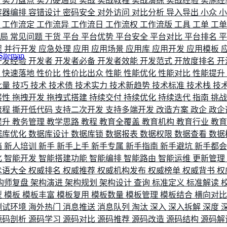
评
实力盘点
实力硬通货
实战
实战教程
实战演练
实战经验
实施经
容器编排
容错设计
密码安全
对外访问
对比分析
导入导出
小众
流
工作流定
工作流异
工作流日
工作流权
工作流版
工具
工单
工
布局
常见问题
干货
平台
平台优势
平台安全
平台对比
平台排名
程
并行开发
应急处理
应用
应用场景
应用库
应用开发
应用模板
Sitemap
开发经验
开发者
开发者必备
开发者效能
开发范式
开放度排名
开
索
快速落地
性价比
性价比出众
性能
性能优化
性能对比
性能提升
批量
技巧
技术
技术债
技术实力
技术新趋势
技术标准
技术栈
技
展性
拖拽开发
拖拽式搭建
持续交付
持续优化
持续迭代
指南
挑
流程
撕开低代码
支持二次开发
支持多端开发
改造方案
政企
政企
提升
教务管理
教学思路
教程
教育全覆盖
教育机构
教育行业
教
据库优化
数据库设计
数据库锁
数据报表
数据权限
数据查看
数据
档
新人培训
新手
新手上手
新手专属
新手指南
新手避坑
新手都
化
智能开发
智能搭建功能
智能编排
智能路由
智能运维
更新管理
术语大全
权威排名
权威推荐
权威机构发布
权威榜单
权威背书
权
构师复盘
架构演进
架构规划
架构设计
查询
标准定义
标准解读
型
模板
模板丰富
模板复用
模板数量
模板管理
模板结合
横向对
测试环境
海外热门
消息推送
消息队列
淘汰
深入
深入拆解
深度
源码剖析
源码学习
源码对比
源码推荐
源码改造
源码结构
源码解