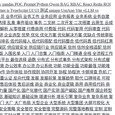
w
pandas
POC
Prompt
Python
Qwen
RAG
RBAC
React
Redis
ROI
rmer
ts
TypeScript
UI
UI 测试
uniapp
UniApp
Vite
vLLM
vs
人员
业务代码
业务工作
业务应用
业务报表
业务系统
业务自建
选择
乱象
事件驱动
事务
二叉树
二次开发
二次搭建
云原生
云成
群解析
从零搭建
付费商用
付费版
代码
代码复用
代码审查
代码
研
企业选型
优势
优化
优化方案
优化解决方案
优缺点
传统审批
码排名
低代码接入
低代码搭配
低代码整合
低代码真
低代码红黑
误区
供应链安全
供应链行业
供应链采
信创
信创全栈适配
信创
版
入围名单
入门
入门合集
入门指南
入门精通
全栈
全流程工作
佳平台
最佳选择
函数
分布式
分布式事务
分布式架构
分布式缓
场景
办公效率
办公流
办公系统
功能
功能全面
功能最强
功能堆
协作
协作体验
协作规则
协同开发
协程
协程池
卡顿排查
危机
厂
双重认证
反向代理
发展
发展前景
发展趋势
取代
口碑排名
可视
售后体验
售后运维
商业
商业化
商业逻辑
商用
商用低代码
商
力量
国产化
国产化替代
国产实测
国产崛起
国产推荐
国企转型
念
基础知识
基础设施
增速分析
增长引擎
复杂业务
复杂系统
复
部门
大厂
大厂布局
大型企业
大型系统
大型集团
大屏可视化
大
安全策略
安全管控
安全管理
完整源码
完整落地教程
定制
定制