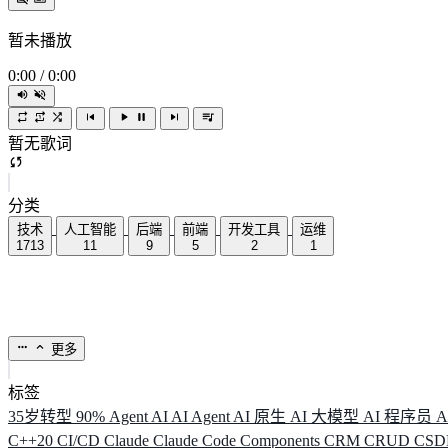
暂未播放
0:00
/
0:00
暂无歌词
分类
技术
人工智能
后端
前端
开发工具
运维
1713
11
9
5
2
1
更多
标签
35岁转型
90%
Agent
AI
AI Agent
AI 原生
AI 大模型
AI 程序员
A
C++20
CI/CD
Claude
Claude Code
Components
CRM
CRUD
CS