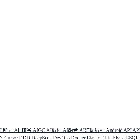
I 能力
AI"排名
AIGC
AI编程
AI融合
AI辅助编程
Android
API
AP
DN
Cursor
DDD
DeepSeek
DevOps
Docker
Elastic
ELK
Elysia
ESQL