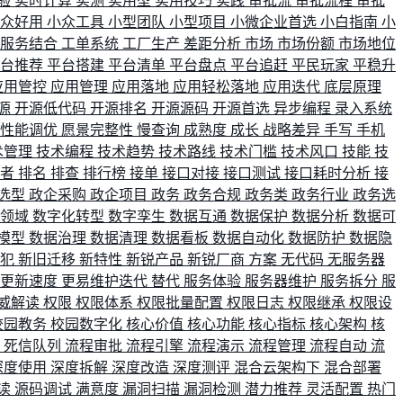
验
实时计算
实测
实用型
实用技巧
实践
审批流
审批流程
审批
小众好用
小众工具
小型团队
小型项目
小微企业首选
小白指南
小
单服务结合
工单系统
工厂生产
差距分析
市场
市场份额
市场地位
平台推荐
平台搭建
平台清单
平台盘点
平台追赶
平民玩家
平稳升
应用管控
应用管理
应用落地
应用轻松落地
应用迭代
底层原理
源
开源低代码
开源排名
开源源码
开源首选
异步编程
录入系统
性能调优
愿景完整性
慢查询
成熟度
成长
战略差异
手写
手机
术管理
技术编程
技术趋势
技术路线
技术门槛
技术风口
技能
技
战者
排名
排查
排行榜
接单
接口对接
接口测试
接口耗时分析
接
选型
政企采购
政企项目
政务
政务合规
政务类
政务行业
政务选
育领域
数字化转型
数字孪生
数据互通
数据保护
数据分析
数据可
模型
数据治理
数据清理
数据看板
数据自动化
数据防护
数据隐
会犯
新旧迁移
新特性
新锐产品
新锐厂商
方案
无代码
无服务器
更新速度
更易维护迭代
替代
服务体验
服务器维护
服务拆分
服
威解读
权限
权限体系
权限批量配置
权限日志
权限继承
权限设
校园教务
校园数字化
核心价值
核心功能
核心指标
核心架构
核
比
死信队列
流程审批
流程引擎
流程演示
流程管理
流程自动
流
深度使用
深度拆解
深度改造
深度测评
混合云架构下
混合部署
读
源码调试
满意度
漏洞扫描
漏洞检测
潜力推荐
灵活配置
热门