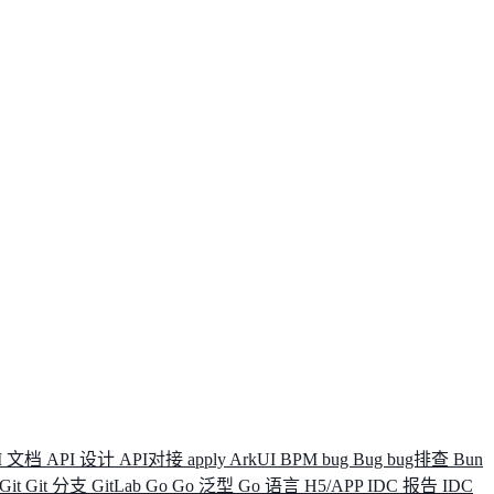
I 文档
API 设计
API对接
apply
ArkUI
BPM
bug
Bug
bug排查
Bun
Git
Git 分支
GitLab
Go
Go 泛型
Go 语言
H5/APP
IDC 报告
IDC