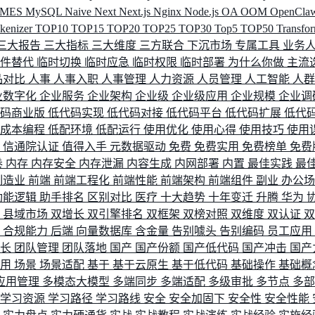
MES
MySQL
Naive
Next
Next.js
Nginx
Node.js
OA
OOM
OpenCla
okenizer
TOP10
TOP15
TOP20
TOP25
TOP30
Top5
TOP50
Transfo
三大报告
三大指标
三大维度
三方联合
下沉市场
专属工具
业务
间件替代
临时切换
临时应急
临时权限
临时部署
为什么你做
主流
品对比
人事
人事入职
人事管理
人力资源
人员管理
人工智能
人
业数字化
企业服务
企业架构
企业级
企业级应用
企业规模
企业调
代码商业版
低代码实现
低代码对接
低代码平台
低代码扩展
低代
低成本编程
低配环境
低配运行
使用优化
使用心得
使用技巧
使用
据
信通院认证
值得入手
元数据驱动
免费
免费实用
免费榜单
免费
卷
内存
内存安全
内存泄漏
内容生成
内网部署
内置
最佳实践
最
制造业
前端
前端工程化
前端性能
前端架构
前端组件
副业
办公
功能逻辑
助手排名
区别对比
医疗
十大趋势
十年变迁
升腾
华为
配
县域市场
双增长
双引擎排名
双框架
双榜对照
双维度
双认证
理
合规能力
后端
向量数据库
含金量
告别噱头
告别编码
员工应用
成长
团队管理
团队落地
国产
国产份额
国产低代码
国产冲击
国产
使用
场景
场景适配
基于
基于云原生
基于低代码
基础操作
基础概
应用管理
多模态大模型
多端同步
多端适配
多级审批
多节点
多
学习资源
学习路径
学习路线
安全
安全加固下
安全性
安全性能