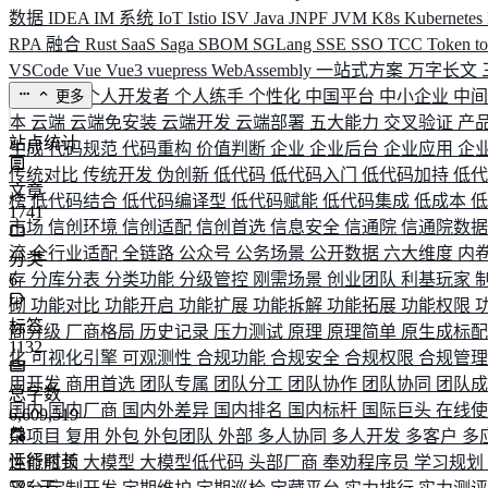
数据
IDEA
IM 系统
IoT
Istio
ISV
Java
JNPF
JVM
K8s
Kubernetes
RPA 融合
Rust
SaaS
Saga
SBOM
SGLang
SSE
SSO
TCC
Token
t
VSCode
Vue
Vue3
vuepress
WebAssembly
一站式方案
万字长文
业务连续
个人开发者
个人练手
个性化
中国平台
中小企业
中
更多
本
云端
云端免安装
云端开发
云端部署
五大能力
交叉验证
产
站点统计
生成
代码规范
代码重构
价值判断
企业
企业后台
企业应用
企
传统对比
传统开发
伪创新
低代码
低代码入门
低代码加持
低
文章
榜
低代码结合
低代码编译型
低代码赋能
低代码集成
低成本
1741
市场
信创环境
信创适配
信创首选
信息安全
信通院
信通院数
流
全行业适配
全链路
公众号
公务场景
公开数据
六大维度
内
分类
存
6
分库分表
分类功能
分级管控
刚需场景
创业团队
利基玩家
砌
功能对比
功能开启
功能扩展
功能拆解
功能拓展
功能权限
标签
商分级
厂商格局
历史记录
压力测试
原理
原理简单
原生成标
1132
化
可视化引擎
可观测性
合规功能
合规安全
合规权限
合规管
用开发
商用首选
团队专属
团队分工
团队协作
团队协同
团队
总字数
国内
国内厂商
国内外差异
国内排名
国内标杆
国际巨头
在线
6,609,519
杂项目
复用
外包
外包团队
外部
多人协同
多人开发
多客户
多
运行时长
性能瓶颈
大模型
大模型低代码
头部厂商
奉劝程序员
学习规划
585
天