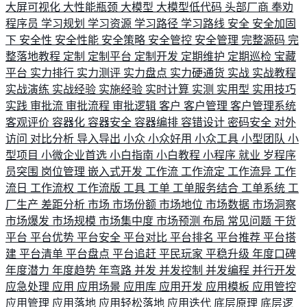
大屏可视化
大性能瓶颈
大模型
大模型低代码
头部厂商
奉劝
程序员
学习规划
学习资源
学习路径
学习路线
安全
安全加固
下
安全性
安全性能
安全策略
安全管控
安全管理
完整源码
完
整落地教程
定制
定制平台
定制开发
定期维护
定期巡检
宝藏
平台
实力排行
实力测评
实力盘点
实力硬通货
实战
实战教程
实战演练
实战经验
实施经验
实时计算
实测
实用型
实用技巧
实践
审批流
审批流程
审批逻辑
客户
客户管理
客户管理系统
客观评价
容器化
容器安全
容器编排
容错设计
密码安全
对外
访问
对比分析
导入导出
小众
小众好用
小众工具
小型团队
小
型项目
小微企业首选
小白指南
小白教程
小程序
就业
岁程序
员突围
岗位管理
嵌入式开发
工作流
工作流定
工作流异
工作
流日
工作流权
工作流版
工具
工单
工单服务结合
工单系统
工
厂生产
差距分析
市场
市场份额
市场地位
市场数据
市场洞察
市场爆发
市场规模
市场集中度
市场预测
布局
常见问题
干货
平台
平台优势
平台安全
平台对比
平台排名
平台推荐
平台搭
建
平台清单
平台盘点
平台追赶
平民玩家
平稳升级
年度口碑
年度潜力
年度趋势
年弯路
并发
并发控制
并发编程
并行开发
应急处理
应用
应用场景
应用库
应用开发
应用模板
应用管控
应用管理
应用落地
应用轻松落地
应用迭代
底层原理
底层逻