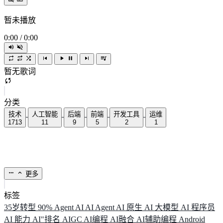
暂未播放
0:00
/
0:00
暂无歌词
分类
技术
人工智能
后端
前端
开发工具
运维
1713
11
9
5
2
1
更多
标签
35岁转型
90%
Agent
AI
AI Agent
AI 原生
AI 大模型
AI 程序员
AI 能力
AI"排名
AIGC
AI编程
AI融合
AI辅助编程
Android