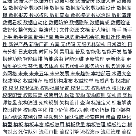
互通
数据保护
数据分析
数据可视
数据备份
数据大屏
数据孤
岛
数据安全
数据对接
数据库
数据库优化
数据库设计
数据库
锁
数据报表
数据权限
数据查看
数据模型
数据治理
数据清理
数据看板
数据自动化
数据防护
数据隐私
数据集成
数据验证
数智化
整体规划
整洁代码
文件资源
文档
新人培训
新手
新手
上手
新手专属
新手指南
新手避坑
新手都会犯
新旧迁移
新特
性
新锐产品
新锐厂商
方案
无代码
无服务器架构
日常运维
日
志分析
日志收集
时间序列
易用度
普及
智能化
智能开发
智能
搭建功能
智能编排
智能路由
智能运维
更新管理
更新速度
更
易维护迭代
替代
服务体验
服务器维护
服务拆分
服务测评
服
务网格
未来
未来五年
未来发展
未来趋势
本地部署
术语大全
权威排名
权威推荐
权威机构发布
权威榜单
权威背书
权威解
读
权限
权限体系
权限批量配置
权限日志
权限继承
权限设置
权限配置
权限隔离
极简用法
构建
架构
架构原则
架构师
架构
师复盘
架构演进
架构规划
架构设计
查询
标准定义
标准解读
校园教务
校园数字化
核心价值
核心功能
核心指标
核心架构
核心结论
案例分享
梯队划分
梯队洗牌
检索应用
榜单
模块化
模型
模板
模板丰富
模板复用
模板数量
模板管理
模板结合
横
向对比
死信队列
流程审批
流程引擎
流程演示
流程管理
流程