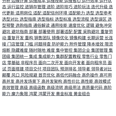
分析
边缘计算
运维成本
运维技能
运维省心
运行效率
运行状
态
运行监控
进销存管理
进阶
进阶技巧
进阶玩法
迭代升级
迭
代更新
适用岗位
适配
适配信创环境
适配能力
选型
选型参考
选型对比
选型指南
选型指标
选型标准
选型流程
选型误区
选
型预警
选购指南
通俗解读
通用技能
速度优化
逻辑
避免冲突
避坑
避坑指南
部署
部署使用
部署适配
配置
采购避坑
重复劳
动
重复开发
重构
销售团队
镜像优化
镜像构建
长期运营
长连
接
门店管理
门槛
问题排查
防护能力
附件管理
降本增效
限流
熔断
隐藏难度
随时随地
难度
集中管控
集团企业
集团管理
集
团级
集团统一
集成
集成能力
集群配置教程
零售行业
零售门
店
零基础
非程序员
面向二次开发
面向开发者
面向程序员
面
试
页面搭建
项目交付
项目团队
预测排名
领导者
领导者对比
颠覆
风口
风险规避
首页优化
高低代码融合
高危操作
高可用
高并发
高并发场景下
高并发架构
高性价比
高性能
高效模式
高效管理
高级
高级函数
高级流转
高级用法
高质量代码
高阶
能力
魔力象限
鸿蒙
鸿蒙开发
黄金标准
黄金组合