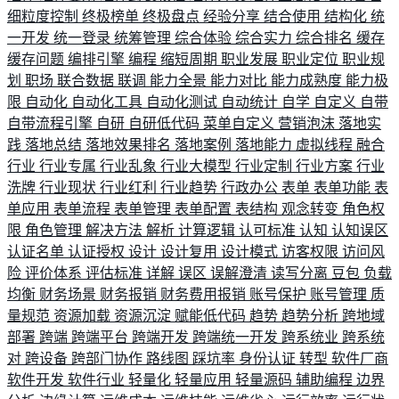
细粒度控制
终极榜单
终极盘点
经验分享
结合使用
结构化
统
一开发
统一登录
统筹管理
综合体验
综合实力
综合排名
缓存
缓存问题
编排引擎
编程
缩短周期
职业发展
职业定位
职业规
划
职场
联合数据
联调
能力全景
能力对比
能力成熟度
能力极
限
自动化
自动化工具
自动化测试
自动统计
自学
自定义
自带
自带流程引擎
自研
自研低代码
菜单自定义
营销泡沫
落地实
践
落地总结
落地效果排名
落地案例
落地能力
虚拟线程
融合
行业
行业专属
行业乱象
行业大模型
行业定制
行业方案
行业
洗牌
行业现状
行业红利
行业趋势
行政办公
表单
表单功能
表
单应用
表单流程
表单管理
表单配置
表结构
观念转变
角色权
限
角色管理
解决方法
解析
计算逻辑
认可标准
认知
认知误区
认证名单
认证授权
设计
设计复用
设计模式
访客权限
访问风
险
评价体系
评估标准
详解
误区
误解澄清
读写分离
豆包
负载
均衡
财务场景
财务报销
财务费用报销
账号保护
账号管理
质
量规范
资源加载
资源沉淀
赋能低代码
趋势
趋势分析
跨地域
部署
跨端
跨端平台
跨端开发
跨端统一开发
跨系统业
跨系统
对
跨设备
跨部门协作
路线图
踩坑率
身份认证
转型
软件厂商
软件开发
软件行业
轻量化
轻量应用
轻量源码
辅助编程
边界