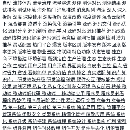
自动
流转体系
流量治理
流量演进
测评
测评对比
测评结果
测
试排名
测试环境
海外热门
消息推送
消息队列
淘汰
深入
深入
拆解
深度
深度使用
深度拆解
深度改造
深度测评
混合云架构
下
混合部署
渗透率
渲染优化
渲染引擎
源码
源码交付
源码优
化
源码分享
源码剖析
源码学习
源码对比
源码推荐
源码改造
源码结构
源码解读
源码调试
满意度
漏洞扫描
漏洞检测
潜力
推荐
灵活配置
热门平台
爆发
版本区别
版本发布
版本回滚
版
本更新
版本管理
物业园区
物联网
特色功能
状态管理
独立厂
商
环境搭建
环境部署
瓶颈定位
生产管理
生态
生态伙伴
生态
合作
生成式
用户反馈
用户评选
界面美化
白皮书
监控
盘点
省
时省力
省钱
看似简单
真实价值
真实排名
真实适配
知识库
知
识库，
研发效能升级
研发流程
破局
硬件交互
硬核能力
视觉
效果
离线环境
私有化
私有化实测
私有环境
私有部署
秒杀
移
动端
移动端低代码
移动端工
移动端应用
程序员
程序员必看
程序员替代
程序员进阶
稳定性
稳定运行
突围
竞争力
竞争格
局
第一梯队
第三方对接
第三方系统
简单易用
算法
管理平台
管理系统
类型安全
类型系统
精细化管控
精致应用
系统
系统
化
系统升级
系统搭建
系统编程
系统设计
系统重构
红利
索引
组件
组件复用
组件封装教程
组件开发
组件生态化
组织管理