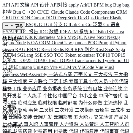
API
API 文档
API 设计
API对接
apply
ArkUI
BPM
bug
Bug
bug
排查
Bun
C++20
CI/CD
Claude
Claude Code
Components
CRM
CRUD
CSDN
Cursor
DDD
DeepSeek
DevOps
Docker
Elastic
ELK
Elysia
ESQL
Git
Git 分支
GitLab
Go
Go 泛型
Go 语言
更多
H5/APP
IDC 报告
IDC 数据
IDEA
IM 系统
IoT
Istio
ISV
Java
JNPF
JVM
K8s
Kubernetes
MES
MySQL
Naive
Next
Next.js
站点统计
Nginx
Node.js
OA
OOM
OpenClaw
pandas
POC
Prompt
Python
Qwen
RAG
RBAC
React
Redis
ROI
RPA 融合
Rust
SaaS
Saga
文章
SBOM
SGLang
SSE
SSO
TCC
Token
tokenizer
TOP10
TOP15
1741
TOP20
TOP25
TOP30
Top5
TOP50
Transformer
ts
TypeScript
UI
UI 测试
uniapp
UniApp
Vite
vLLM
vs
VSCode
Vue
Vue3
分类
vuepress
WebAssembly
一站式方案
万字长文
三大报告
三大指
6
标
三大维度
三方联合
下沉市场
专属工具
业务人员
业务代码
业务工作
业务应用
业务报表
业务系统
业务自建
业务连续
个
标签
1132
人开发者
个人练手
个性化
中国平台
中小企业
中间件替代
临
时切换
临时应急
临时权限
临时部署
为什么你做
主流选择
乱
总字数
象
事件驱动
事务
二叉树
二次开发
二次搭建
云原生
云成本
云
6,609,519
端
云端免安装
云端开发
云端部署
五大能力
交叉验证
产品对
比
人事
人事入职
人事管理
人力资源
人员管理
人工智能
人群
运行时长
解析
从零搭建
付费商用
付费版
代码
代码复用
代码审查
代码
585
天