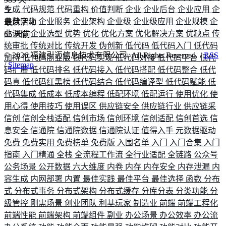
生成
代码规范
代码重构
价值判断
企业
企业后台
企业应用
企
业数字化
企业服务
企业架构
企业级
企业级应用
企业规模
企
最后活动
业调研
企业选型
优势
优化
优化方案
优化解决方案
优缺点
传
65
天前
统审批
传统对比
传统开发
伪创新
低代码
低代码入门
低代码
©
2026
福建引迈信息技术有限公司. All Rights Reserved. /
RSS
加持
低代码商业版
低代码实现
低代码对接
低代码平台
低代
/
Sitemap
码扩展
低代码排名
低代码接入
低代码搭配
低代码整合
低代
码真
低代码红黑榜
低代码结合
低代码编译型
低代码赋能
低
代码集成
低成本
低成本编程
低配环境
低配运行
使用优化
使
用心得
使用技巧
使用误区
供应链安全
供应链行业
供应链采
信创
信创全栈适配
信创市场
信创环境
信创适配
信创首选
信
息安全
信通院
信通院数据
信通院认证
值得入手
元数据驱动
免费
免费实用
免费榜单
免费版
入围名单
入门
入门合集
入门
指南
入门精通
全栈
全流程工作流
全行业适配
全链路
公众号
公务场景
公开数据
六大维度
内卷
内存
内存安全
内存泄漏
内
容生成
内网部署
内置
最佳实践
最佳平台
最佳选择
函数
分布
式
分布式事务
分布式架构
分布式缓存
分库分表
分类功能
分
级管控
刚需场景
创业团队
利基玩家
制造业
前端
前端工程化
前端性能
前端架构
前端组件
副业
办公场景
办公效率
办公流