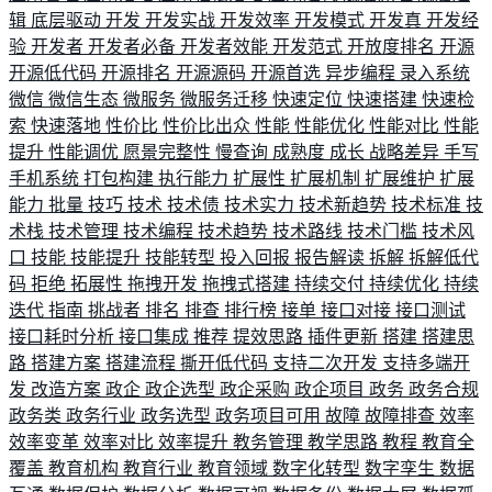
辑
底层驱动
开发
开发实战
开发效率
开发模式
开发真
开发经
验
开发者
开发者必备
开发者效能
开发范式
开放度排名
开源
开源低代码
开源排名
开源源码
开源首选
异步编程
录入系统
微信
微信生态
微服务
微服务迁移
快速定位
快速搭建
快速检
索
快速落地
性价比
性价比出众
性能
性能优化
性能对比
性能
提升
性能调优
愿景完整性
慢查询
成熟度
成长
战略差异
手写
手机系统
打包构建
执行能力
扩展性
扩展机制
扩展维护
扩展
能力
批量
技巧
技术
技术债
技术实力
技术新趋势
技术标准
技
术栈
技术管理
技术编程
技术趋势
技术路线
技术门槛
技术风
口
技能
技能提升
技能转型
投入回报
报告解读
拆解
拆解低代
码
拒绝
拓展性
拖拽开发
拖拽式搭建
持续交付
持续优化
持续
迭代
指南
挑战者
排名
排查
排行榜
接单
接口对接
接口测试
接口耗时分析
接口集成
推荐
提效思路
插件更新
搭建
搭建思
路
搭建方案
搭建流程
撕开低代码
支持二次开发
支持多端开
发
改造方案
政企
政企选型
政企采购
政企项目
政务
政务合规
政务类
政务行业
政务选型
政务项目可用
故障
故障排查
效率
效率变革
效率对比
效率提升
教务管理
教学思路
教程
教育全
覆盖
教育机构
教育行业
教育领域
数字化转型
数字孪生
数据