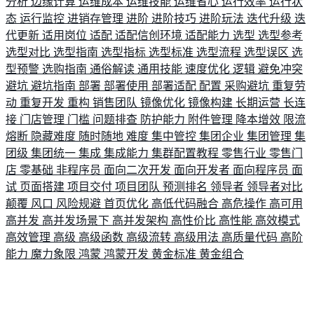
分析
边缘计算
运维成本
运维技能
运维省心
运行效率
运行状
态
运行监控
进销存管理
进阶
进阶技巧
进阶玩法
迭代升级
迭
代更新
适用岗位
适配
适配信创环境
适配能力
选型
选型参考
选型对比
选型指南
选型指标
选型标准
选型流程
选型误区
选
型预警
选购指南
通俗解读
通用技能
速度优化
逻辑
避免冲突
避坑
避坑指南
部署
部署使用
部署适配
配置
采购避坑
重复劳
动
重复开发
重构
销售团队
镜像优化
镜像构建
长期运营
长连
接
门店管理
门槛
问题排查
防护能力
附件管理
降本增效
限流
熔断
隐藏难度
随时随地
难度
集中管控
集团企业
集团管理
集
团级
集团统一
集成
集成能力
集群配置教程
零售行业
零售门
店
零基础
非程序员
面向二次开发
面向开发者
面向程序员
面
试
页面搭建
项目交付
项目团队
预测排名
领导者
领导者对比
颠覆
风口
风险规避
首页优化
高低代码融合
高危操作
高可用
高并发
高并发场景下
高并发架构
高性价比
高性能
高效模式
高效管理
高级
高级函数
高级流转
高级用法
高质量代码
高阶
能力
魔力象限
鸿蒙
鸿蒙开发
黄金标准
黄金组合