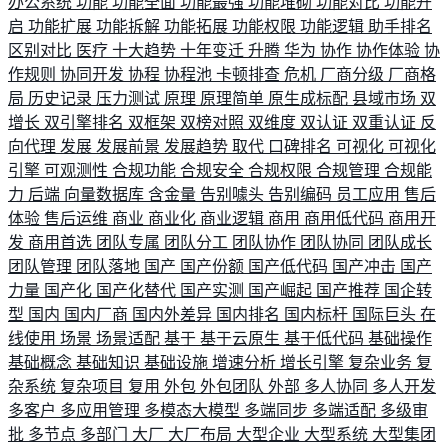
办公系统
功能
功能全面
功能最强
功能堆砌
功能对比
功能开
启
功能扩展
功能拆解
功能拓展
功能权限
功能逻辑
助手排名
区别对比
医疗
十大趋势
十年变迁
升腾
华为
协作
协作体验
协
作规则
协同开发
协程
协程池
卡顿排查
危机
厂商分级
厂商格
局
历史记录
压力测试
原理
原理简单
原生成标配
县域市场
双
增长
双引擎排名
双框架
双榜对照
双维度
双认证
双重认证
反
向代理
发展
发展前景
发展趋势
取代
口碑排名
可视化
可视化
引擎
可观测性
合规功能
合规安全
合规权限
合规管理
合规能
力
后端
向量数据库
含金量
告别噱头
告别编码
员工应用
售后
体验
售后运维
商业
商业化
商业逻辑
商用
商用低代码
商用开
发
商用首选
团队专属
团队分工
团队协作
团队协同
团队成长
团队管理
团队落地
国产
国产份额
国产低代码
国产冲击
国产
力量
国产化
国产化替代
国产实测
国产崛起
国产推荐
国企转
型
国内
国内厂商
国内外差异
国内排名
国内标杆
国际巨头
在
线使用
场景
场景适配
基于
基于云原生
基于低代码
基础操作
基础概念
基础知识
基础设施
增速分析
增长引擎
复杂业务
复
杂系统
复杂项目
复用
外包
外包团队
外部
多人协同
多人开发
多客户
多应用管理
多模态大模型
多端同步
多端适配
多级审
批
多节点
多部门
大厂
大厂布局
大型企业
大型系统
大型集团