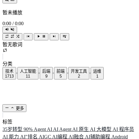
暂未播放
0:00
/
0:00
暂无歌词
分类
技术
人工智能
后端
前端
开发工具
运维
1713
11
9
5
2
1
更多
标签
35岁转型
90%
Agent
AI
AI Agent
AI 原生
AI 大模型
AI 程序员
AI 能力
AI"排名
AIGC
AI编程
AI融合
AI辅助编程
Android