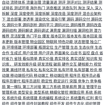
自动
流转体系
流量治理
流量演进
测评
测评对比
测评结果
测
试排名
测试环境
海外热门
消息推送
消息队列
淘汰
深入
深入
拆解
深度
深度使用
深度拆解
深度改造
深度测评
混合云架构
下
混合部署
渗透率
渲染优化
渲染引擎
源码
源码交付
源码优
化
源码分享
源码剖析
源码学习
源码对比
源码推荐
源码改造
源码结构
源码解读
源码调试
满意度
漏洞扫描
漏洞检测
潜力
推荐
灵活配置
热门平台
爆发
版本区别
版本发布
版本回滚
版
本更新
版本管理
物业园区
物联网
特色功能
状态管理
独立厂
商
环境搭建
环境部署
瓶颈定位
生产管理
生态
生态伙伴
生态
合作
生成式
用户反馈
用户评选
界面美化
白皮书
监控
盘点
省
时省力
省钱
看似简单
真实价值
真实排名
真实适配
知识库
知
识库，
研发效能升级
研发流程
破局
硬件交互
硬核能力
视觉
效果
离线环境
私有化
私有化实测
私有环境
私有部署
秒杀
移
动端
移动端低代码
移动端工
移动端应用
程序员
程序员必看
程序员替代
程序员进阶
稳定性
稳定运行
突围
竞争力
竞争格
局
第一梯队
第三方对接
第三方系统
简单易用
算法
管理平台
管理系统
类型安全
类型系统
精细化管控
精致应用
系统
系统
化
系统升级
系统搭建
系统编程
系统设计
系统重构
红利
索引
组件
组件复用
组件封装教程
组件开发
组件生态化
组织管理