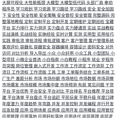
大屏可视化
大性能瓶颈
大模型
大模型低代码
头部厂商
奉劝
程序员
学习规划
学习资源
学习路径
学习路线
安全
安全加固
下
安全性
安全性能
安全策略
安全管控
安全管理
完整源码
完
整落地教程
定制
定制平台
定制开发
定期维护
定期巡检
宝藏
平台
实力排行
实力测评
实力盘点
实力硬通货
实战
实战教程
实战演练
实战经验
实施经验
实时计算
实测
实用型
实用技巧
实践
审批流
审批流程
审批逻辑
客户
客户管理
客户管理系统
客观评价
容器化
容器安全
容器编排
容错设计
密码安全
对外
访问
对比分析
导入导出
小众
小众好用
小众工具
小型团队
小
型项目
小微企业首选
小白指南
小白教程
小程序
就业
岁程序
员突围
岗位管理
嵌入式开发
工作流
工作流定
工作流异
工作
流日
工作流权
工作流版
工具
工单
工单服务结合
工单系统
工
厂生产
差距分析
市场
市场份额
市场地位
市场数据
市场洞察
市场爆发
市场规模
市场集中度
市场预测
布局
常见问题
干货
平台
平台优势
平台安全
平台对比
平台排名
平台推荐
平台搭
建
平台清单
平台盘点
平台追赶
平民玩家
平稳升级
年度口碑
年度潜力
年度趋势
年弯路
并发
并发控制
并发编程
并行开发
应急处理
应用
应用场景
应用库
应用开发
应用模板
应用管控
应用管理
应用落地
应用轻松落地
应用迭代
底层原理
底层逻