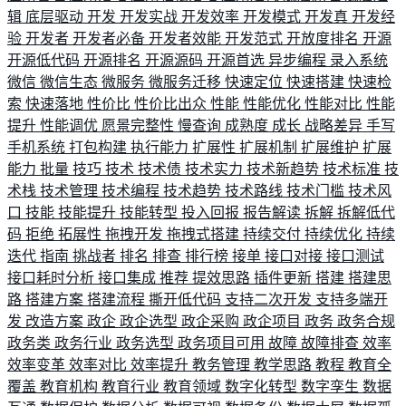
辑
底层驱动
开发
开发实战
开发效率
开发模式
开发真
开发经
验
开发者
开发者必备
开发者效能
开发范式
开放度排名
开源
开源低代码
开源排名
开源源码
开源首选
异步编程
录入系统
微信
微信生态
微服务
微服务迁移
快速定位
快速搭建
快速检
索
快速落地
性价比
性价比出众
性能
性能优化
性能对比
性能
提升
性能调优
愿景完整性
慢查询
成熟度
成长
战略差异
手写
手机系统
打包构建
执行能力
扩展性
扩展机制
扩展维护
扩展
能力
批量
技巧
技术
技术债
技术实力
技术新趋势
技术标准
技
术栈
技术管理
技术编程
技术趋势
技术路线
技术门槛
技术风
口
技能
技能提升
技能转型
投入回报
报告解读
拆解
拆解低代
码
拒绝
拓展性
拖拽开发
拖拽式搭建
持续交付
持续优化
持续
迭代
指南
挑战者
排名
排查
排行榜
接单
接口对接
接口测试
接口耗时分析
接口集成
推荐
提效思路
插件更新
搭建
搭建思
路
搭建方案
搭建流程
撕开低代码
支持二次开发
支持多端开
发
改造方案
政企
政企选型
政企采购
政企项目
政务
政务合规
政务类
政务行业
政务选型
政务项目可用
故障
故障排查
效率
效率变革
效率对比
效率提升
教务管理
教学思路
教程
教育全
覆盖
教育机构
教育行业
教育领域
数字化转型
数字孪生
数据