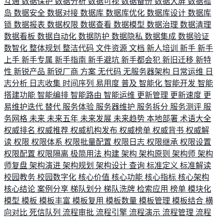
互通
数据保护
数据分析
数据可视
数据备份
数据大屏
数据孤
岛
数据安全
数据对接
数据库
数据库优化
数据库设计
数据库
锁
数据报表
数据权限
数据查看
数据模型
数据治理
数据清理
数据看板
数据自动化
数据防护
数据隐私
数据集成
数据验证
数智化
整体规划
整洁代码
文件资源
文档
新人培训
新手
新手
上手
新手专属
新手指南
新手避坑
新手都会犯
新旧迁移
新特
性
新锐产品
新锐厂商
方案
无代码
无服务器架构
日常运维
日
志分析
日志收集
时间序列
易用度
普及
智能化
智能开发
智能
搭建功能
智能编排
智能路由
智能运维
更新管理
更新速度
更
易维护迭代
替代
服务体验
服务器维护
服务拆分
服务测评
服
务网格
未来
未来五年
未来发展
未来趋势
本地部署
术语大全
权威排名
权威推荐
权威机构发布
权威榜单
权威背书
权威解
读
权限
权限体系
权限批量配置
权限日志
权限继承
权限设置
权限配置
权限隔离
极简用法
构建
架构
架构原则
架构师
架构
师复盘
架构演进
架构规划
架构设计
查询
标准定义
标准解读
校园教务
校园数字化
核心价值
核心功能
核心指标
核心架构
核心结论
案例分享
梯队划分
梯队洗牌
检索应用
榜单
模块化
模型
模板
模板丰富
模板复用
模板数量
模板管理
模板结合
横
向对比
死信队列
流程审批
流程引擎
流程演示
流程管理
流程