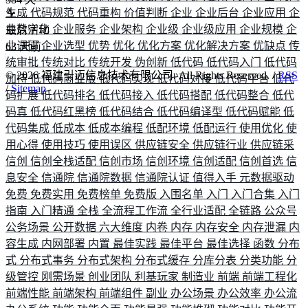
生成
代码规范
代码重构
价值判断
企业
企业后台
企业应用
企
业数字化
企业服务
企业架构
企业级
企业级应用
企业规模
企
最后活动
业调研
企业选型
优势
优化
优化方案
优化解决方案
优缺点
传
63
天前
统审批
传统对比
传统开发
伪创新
低代码
低代码入门
低代码
©
2026
福建引迈信息技术有限公司. All Rights Reserved. /
RSS
加持
低代码商业版
低代码实现
低代码对接
低代码平台
低代
/
Sitemap
码扩展
低代码排名
低代码接入
低代码搭配
低代码整合
低代
码真
低代码红黑榜
低代码结合
低代码编译型
低代码赋能
低
代码集成
低成本
低成本编程
低配环境
低配运行
使用优化
使
用心得
使用技巧
使用误区
供应链安全
供应链行业
供应链采
信创
信创全栈适配
信创市场
信创环境
信创适配
信创首选
信
息安全
信通院
信通院数据
信通院认证
值得入手
元数据驱动
免费
免费实用
免费榜单
免费版
入围名单
入门
入门合集
入门
指南
入门精通
全栈
全流程工作流
全行业适配
全链路
公众号
公务场景
公开数据
六大维度
内卷
内存
内存安全
内存泄漏
内
容生成
内网部署
内置
最佳实践
最佳平台
最佳选择
函数
分布
式
分布式事务
分布式架构
分布式缓存
分库分表
分类功能
分
级管控
刚需场景
创业团队
利基玩家
制造业
前端
前端工程化
前端性能
前端架构
前端组件
副业
办公场景
办公效率
办公流