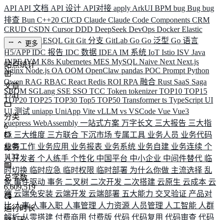
API
API 文档
API 设计
API对接
apply
ArkUI
BPM
bug
Bug
bug
排查
Bun
C++20
CI/CD
Claude
Claude Code
Components
CRM
CRUD
CSDN
Cursor
DDD
DeepSeek
DevOps
Docker
Elastic
ELK
Elysia
ESQL
Git
Git 分支
GitLab
Go
Go 泛型
Go 语言
更多
H5/APP
IDC 报告
IDC 数据
IDEA
IM 系统
IoT
Istio
ISV
Java
JNPF
JVM
K8s
Kubernetes
MES
MySQL
Naive
Next
Next.js
站点统计
Nginx
Node.js
OA
OOM
OpenClaw
pandas
POC
Prompt
Python
Qwen
RAG
RBAC
React
Redis
ROI
RPA 融合
Rust
SaaS
Saga
文章
SBOM
SGLang
SSE
SSO
TCC
Token
tokenizer
TOP10
TOP15
1741
TOP20
TOP25
TOP30
Top5
TOP50
Transformer
ts
TypeScript
UI
UI 测试
uniapp
UniApp
Vite
vLLM
vs
VSCode
Vue
Vue3
分类
vuepress
WebAssembly
一站式方案
万字长文
三大报告
三大指
6
标
三大维度
三方联合
下沉市场
专属工具
业务人员
业务代码
业务工作
业务应用
业务报表
业务系统
业务自建
业务连续
个
标签
1132
人开发者
个人练手
个性化
中国平台
中小企业
中间件替代
临
时切换
临时应急
临时权限
临时部署
为什么你做
主流选择
乱
总字数
象
事件驱动
事务
二叉树
二次开发
二次搭建
云原生
云成本
云
6,609,519
端
云端免安装
云端开发
云端部署
五大能力
交叉验证
产品对
比
人事
人事入职
人事管理
人力资源
人员管理
人工智能
人群
运行时长
解析
从零搭建
付费商用
付费版
代码
代码复用
代码审查
代码
584
天