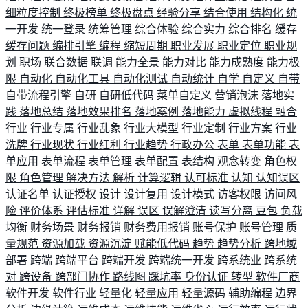
细粒度控制
终极榜单
终极盘点
经验分享
结合使用
结构化
统
一开发
统一登录
统筹管理
综合体验
综合实力
综合排名
缓存
缓存问题
编排引擎
编程
缩短周期
职业发展
职业定位
职业规
划
职场
联合数据
联调
能力全景
能力对比
能力成熟度
能力极
限
自动化
自动化工具
自动化测试
自动统计
自学
自定义
自带
自带流程引擎
自研
自研低代码
菜单自定义
营销泡沫
落地实
践
落地总结
落地效果排名
落地案例
落地能力
虚拟线程
融合
行业
行业专属
行业乱象
行业大模型
行业定制
行业方案
行业
洗牌
行业现状
行业红利
行业趋势
行政办公
表单
表单功能
表
单应用
表单流程
表单管理
表单配置
表结构
观念转变
角色权
限
角色管理
解决方法
解析
计算逻辑
认可标准
认知
认知误区
认证名单
认证授权
设计
设计复用
设计模式
访客权限
访问风
险
评价体系
评估标准
详解
误区
误解澄清
读写分离
豆包
负载
均衡
财务场景
财务报销
财务费用报销
账号保护
账号管理
质
量规范
资源加载
资源沉淀
赋能低代码
趋势
趋势分析
跨地域
部署
跨端
跨端平台
跨端开发
跨端统一开发
跨系统业
跨系统
对
跨设备
跨部门协作
路线图
踩坑率
身份认证
转型
软件厂商
软件开发
软件行业
轻量化
轻量应用
轻量源码
辅助编程
边界