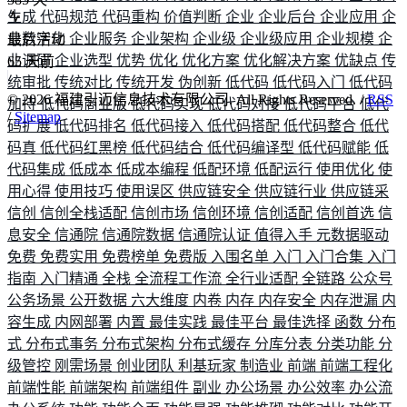
生成
代码规范
代码重构
价值判断
企业
企业后台
企业应用
企
业数字化
企业服务
企业架构
企业级
企业级应用
企业规模
企
最后活动
业调研
企业选型
优势
优化
优化方案
优化解决方案
优缺点
传
65
天前
统审批
传统对比
传统开发
伪创新
低代码
低代码入门
低代码
©
2026
福建引迈信息技术有限公司. All Rights Reserved. /
RSS
加持
低代码商业版
低代码实现
低代码对接
低代码平台
低代
/
Sitemap
码扩展
低代码排名
低代码接入
低代码搭配
低代码整合
低代
码真
低代码红黑榜
低代码结合
低代码编译型
低代码赋能
低
代码集成
低成本
低成本编程
低配环境
低配运行
使用优化
使
用心得
使用技巧
使用误区
供应链安全
供应链行业
供应链采
信创
信创全栈适配
信创市场
信创环境
信创适配
信创首选
信
息安全
信通院
信通院数据
信通院认证
值得入手
元数据驱动
免费
免费实用
免费榜单
免费版
入围名单
入门
入门合集
入门
指南
入门精通
全栈
全流程工作流
全行业适配
全链路
公众号
公务场景
公开数据
六大维度
内卷
内存
内存安全
内存泄漏
内
容生成
内网部署
内置
最佳实践
最佳平台
最佳选择
函数
分布
式
分布式事务
分布式架构
分布式缓存
分库分表
分类功能
分
级管控
刚需场景
创业团队
利基玩家
制造业
前端
前端工程化
前端性能
前端架构
前端组件
副业
办公场景
办公效率
办公流