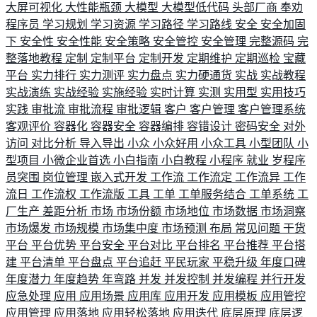
大屏可视化
大性能瓶颈
大模型
大模型低代码
头部厂商
奉劝
程序员
学习规划
学习资源
学习路径
学习路线
安全
安全加固
下
安全性
安全性能
安全策略
安全管控
安全管理
完整源码
完
整落地教程
定制
定制平台
定制开发
定期维护
定期巡检
宝藏
平台
实力排行
实力测评
实力盘点
实力硬通货
实战
实战教程
实战演练
实战经验
实施经验
实时计算
实测
实用型
实用技巧
实践
审批流
审批流程
审批逻辑
客户
客户管理
客户管理系统
客观评价
容器化
容器安全
容器编排
容错设计
密码安全
对外
访问
对比分析
导入导出
小众
小众好用
小众工具
小型团队
小
型项目
小微企业首选
小白指南
小白教程
小程序
就业
岁程序
员突围
岗位管理
嵌入式开发
工作流
工作流定
工作流异
工作
流日
工作流权
工作流版
工具
工单
工单服务结合
工单系统
工
厂生产
差距分析
市场
市场份额
市场地位
市场数据
市场洞察
市场爆发
市场规模
市场集中度
市场预测
布局
常见问题
干货
平台
平台优势
平台安全
平台对比
平台排名
平台推荐
平台搭
建
平台清单
平台盘点
平台追赶
平民玩家
平稳升级
年度口碑
年度潜力
年度趋势
年弯路
并发
并发控制
并发编程
并行开发
应急处理
应用
应用场景
应用库
应用开发
应用模板
应用管控
应用管理
应用落地
应用轻松落地
应用迭代
底层原理
底层逻