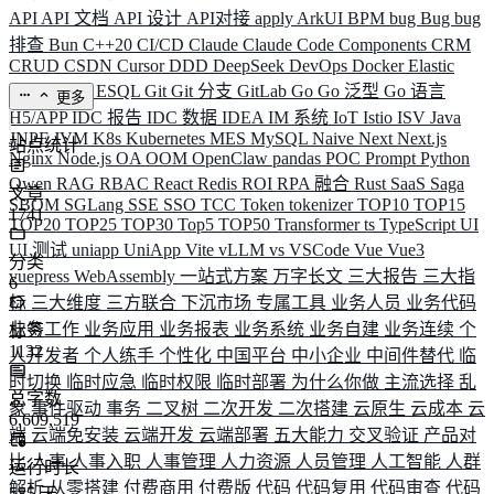
API
API 文档
API 设计
API对接
apply
ArkUI
BPM
bug
Bug
bug
排查
Bun
C++20
CI/CD
Claude
Claude Code
Components
CRM
CRUD
CSDN
Cursor
DDD
DeepSeek
DevOps
Docker
Elastic
ELK
Elysia
ESQL
Git
Git 分支
GitLab
Go
Go 泛型
Go 语言
更多
H5/APP
IDC 报告
IDC 数据
IDEA
IM 系统
IoT
Istio
ISV
Java
JNPF
JVM
K8s
Kubernetes
MES
MySQL
Naive
Next
Next.js
站点统计
Nginx
Node.js
OA
OOM
OpenClaw
pandas
POC
Prompt
Python
Qwen
RAG
RBAC
React
Redis
ROI
RPA 融合
Rust
SaaS
Saga
文章
SBOM
SGLang
SSE
SSO
TCC
Token
tokenizer
TOP10
TOP15
1741
TOP20
TOP25
TOP30
Top5
TOP50
Transformer
ts
TypeScript
UI
UI 测试
uniapp
UniApp
Vite
vLLM
vs
VSCode
Vue
Vue3
分类
vuepress
WebAssembly
一站式方案
万字长文
三大报告
三大指
6
标
三大维度
三方联合
下沉市场
专属工具
业务人员
业务代码
业务工作
业务应用
业务报表
业务系统
业务自建
业务连续
个
标签
1132
人开发者
个人练手
个性化
中国平台
中小企业
中间件替代
临
时切换
临时应急
临时权限
临时部署
为什么你做
主流选择
乱
总字数
象
事件驱动
事务
二叉树
二次开发
二次搭建
云原生
云成本
云
6,609,519
端
云端免安装
云端开发
云端部署
五大能力
交叉验证
产品对
比
人事
人事入职
人事管理
人力资源
人员管理
人工智能
人群
运行时长
解析
从零搭建
付费商用
付费版
代码
代码复用
代码审查
代码
585
天