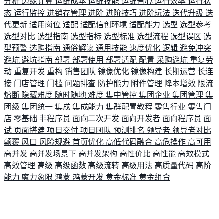
分析
边缘计算
运维成本
运维技能
运维省心
运行效率
运行状
态
运行监控
进销存管理
进阶
进阶技巧
进阶玩法
迭代升级
迭
代更新
适用岗位
适配
适配信创环境
适配能力
选型
选型参考
选型对比
选型指南
选型指标
选型标准
选型流程
选型误区
选
型预警
选购指南
通俗解读
通用技能
速度优化
逻辑
避免冲突
避坑
避坑指南
部署
部署使用
部署适配
配置
采购避坑
重复劳
动
重复开发
重构
销售团队
镜像优化
镜像构建
长期运营
长连
接
门店管理
门槛
问题排查
防护能力
附件管理
降本增效
限流
熔断
隐藏难度
随时随地
难度
集中管控
集团企业
集团管理
集
团级
集团统一
集成
集成能力
集群配置教程
零售行业
零售门
店
零基础
非程序员
面向二次开发
面向开发者
面向程序员
面
试
页面搭建
项目交付
项目团队
预测排名
领导者
领导者对比
颠覆
风口
风险规避
首页优化
高低代码融合
高危操作
高可用
高并发
高并发场景下
高并发架构
高性价比
高性能
高效模式
高效管理
高级
高级函数
高级流转
高级用法
高质量代码
高阶
能力
魔力象限
鸿蒙
鸿蒙开发
黄金标准
黄金组合