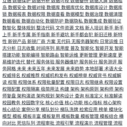
互通
数据保护
数据分析
数据可视
数据备份
数据大屏
数据孤
岛
数据安全
数据对接
数据库
数据库优化
数据库设计
数据库
锁
数据报表
数据权限
数据查看
数据模型
数据治理
数据清理
数据看板
数据自动化
数据防护
数据隐私
数据集成
数据验证
数智化
整体规划
整洁代码
文件资源
文档
新人培训
新手
新手
上手
新手专属
新手指南
新手避坑
新手都会犯
新旧迁移
新特
性
新锐产品
新锐厂商
方案
无代码
无服务器架构
日常运维
日
志分析
日志收集
时间序列
易用度
普及
智能化
智能开发
智能
搭建功能
智能编排
智能路由
智能运维
更新管理
更新速度
更
易维护迭代
替代
服务体验
服务器维护
服务拆分
服务测评
服
务网格
未来
未来五年
未来发展
未来趋势
本地部署
术语大全
权威排名
权威推荐
权威机构发布
权威榜单
权威背书
权威解
读
权限
权限体系
权限批量配置
权限日志
权限继承
权限设置
权限配置
权限隔离
极简用法
构建
架构
架构原则
架构师
架构
师复盘
架构演进
架构规划
架构设计
查询
标准定义
标准解读
校园教务
校园数字化
核心价值
核心功能
核心指标
核心架构
核心结论
案例分享
梯队划分
梯队洗牌
检索应用
榜单
模块化
模型
模板
模板丰富
模板复用
模板数量
模板管理
模板结合
横
向对比
死信队列
流程审批
流程引擎
流程演示
流程管理
流程