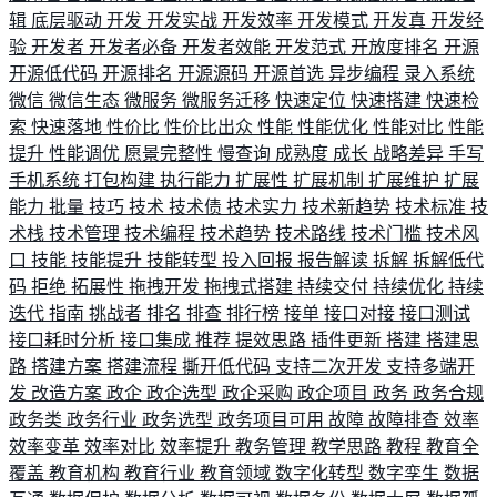
辑
底层驱动
开发
开发实战
开发效率
开发模式
开发真
开发经
验
开发者
开发者必备
开发者效能
开发范式
开放度排名
开源
开源低代码
开源排名
开源源码
开源首选
异步编程
录入系统
微信
微信生态
微服务
微服务迁移
快速定位
快速搭建
快速检
索
快速落地
性价比
性价比出众
性能
性能优化
性能对比
性能
提升
性能调优
愿景完整性
慢查询
成熟度
成长
战略差异
手写
手机系统
打包构建
执行能力
扩展性
扩展机制
扩展维护
扩展
能力
批量
技巧
技术
技术债
技术实力
技术新趋势
技术标准
技
术栈
技术管理
技术编程
技术趋势
技术路线
技术门槛
技术风
口
技能
技能提升
技能转型
投入回报
报告解读
拆解
拆解低代
码
拒绝
拓展性
拖拽开发
拖拽式搭建
持续交付
持续优化
持续
迭代
指南
挑战者
排名
排查
排行榜
接单
接口对接
接口测试
接口耗时分析
接口集成
推荐
提效思路
插件更新
搭建
搭建思
路
搭建方案
搭建流程
撕开低代码
支持二次开发
支持多端开
发
改造方案
政企
政企选型
政企采购
政企项目
政务
政务合规
政务类
政务行业
政务选型
政务项目可用
故障
故障排查
效率
效率变革
效率对比
效率提升
教务管理
教学思路
教程
教育全
覆盖
教育机构
教育行业
教育领域
数字化转型
数字孪生
数据