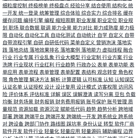
细粒度控制
终极榜单
终极盘点
经验分享
结合使用
结构化
统
一开发
统一登录
统筹管理
综合体验
综合实力
综合排名
缓存
缓存问题
编排引擎
编程
缩短周期
职业发展
职业定位
职业规
划
职场
联合数据
联调
能力全景
能力对比
能力成熟度
能力极
限
自动化
自动化工具
自动化测试
自动统计
自学
自定义
自带
自带流程引擎
自研
自研低代码
菜单自定义
营销泡沫
落地实
践
落地总结
落地效果排名
落地案例
落地能力
虚拟线程
融合
行业
行业专属
行业乱象
行业大模型
行业定制
行业方案
行业
洗牌
行业现状
行业红利
行业趋势
行政办公
表单
表单功能
表
单应用
表单流程
表单管理
表单配置
表结构
观念转变
角色权
限
角色管理
解决方法
解析
计算逻辑
认可标准
认知
认知误区
认证名单
认证授权
设计
设计复用
设计模式
访客权限
访问风
险
评价体系
评估标准
详解
误区
误解澄清
读写分离
豆包
负载
均衡
财务场景
财务报销
财务费用报销
账号保护
账号管理
质
量规范
资源加载
资源沉淀
赋能低代码
趋势
趋势分析
跨地域
部署
跨端
跨端平台
跨端开发
跨端统一开发
跨系统业
跨系统
对
跨设备
跨部门协作
路线图
踩坑率
身份认证
转型
软件厂商
软件开发
软件行业
轻量化
轻量应用
轻量源码
辅助编程
边界