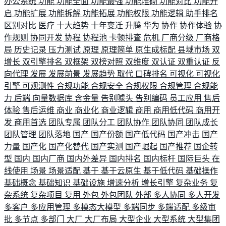
办公系统
功能
功能全面
功能最强
功能堆砌
功能对比
功能开
启
功能扩展
功能拆解
功能拓展
功能权限
功能逻辑
助手排名
区别对比
医疗
十大趋势
十年变迁
升腾
华为
协作
协作体验
协
作规则
协同开发
协程
协程池
卡顿排查
危机
厂商分级
厂商格
局
历史记录
压力测试
原理
原理简单
原生成标配
县域市场
双
增长
双引擎排名
双框架
双榜对照
双维度
双认证
双重认证
反
向代理
发展
发展前景
发展趋势
取代
口碑排名
可视化
可视化
引擎
可观测性
合规功能
合规安全
合规权限
合规管理
合规能
力
后端
向量数据库
含金量
告别噱头
告别编码
员工应用
售后
体验
售后运维
商业
商业化
商业逻辑
商用
商用低代码
商用开
发
商用首选
团队专属
团队分工
团队协作
团队协同
团队成长
团队管理
团队落地
国产
国产份额
国产低代码
国产冲击
国产
力量
国产化
国产化替代
国产实测
国产崛起
国产推荐
国企转
型
国内
国内厂商
国内外差异
国内排名
国内标杆
国际巨头
在
线使用
场景
场景适配
基于
基于云原生
基于低代码
基础操作
基础概念
基础知识
基础设施
增速分析
增长引擎
复杂业务
复
杂系统
复杂项目
复用
外包
外包团队
外部
多人协同
多人开发
多客户
多应用管理
多模态大模型
多端同步
多端适配
多级审
批
多节点
多部门
大厂
大厂布局
大型企业
大型系统
大型集团