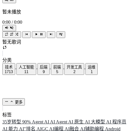
暂未播放
0:00
/
0:00
暂无歌词
分类
技术
人工智能
后端
前端
开发工具
运维
1713
11
9
5
2
1
更多
标签
35岁转型
90%
Agent
AI
AI Agent
AI 原生
AI 大模型
AI 程序员
AI 能力
AI"排名
AIGC
AI编程
AI融合
AI辅助编程
Android