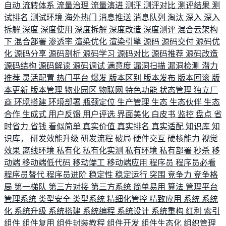
自动
流转体系
流量治理
流量演进
测评
测评对比
测评结果
测
试排名
测试环境
海外热门
消息推送
消息队列
淘汰
深入
深入
拆解
深度
深度使用
深度拆解
深度改造
深度测评
混合云架构
下
混合部署
渗透率
渲染优化
渲染引擎
源码
源码交付
源码优
化
源码分享
源码剖析
源码学习
源码对比
源码推荐
源码改造
源码结构
源码解读
源码调试
满意度
漏洞扫描
漏洞检测
潜力
推荐
灵活配置
热门平台
爆发
版本区别
版本发布
版本回滚
版
本更新
版本管理
物业园区
物联网
特色功能
状态管理
独立厂
商
环境搭建
环境部署
瓶颈定位
生产管理
生态
生态伙伴
生态
合作
生成式
用户反馈
用户评选
界面美化
白皮书
监控
盘点
省
时省力
省钱
看似简单
真实价值
真实排名
真实适配
知识库
知
识库，
研发效能升级
研发流程
破局
硬件交互
硬核能力
视觉
效果
离线环境
私有化
私有化实测
私有环境
私有部署
秒杀
移
动端
移动端低代码
移动端工
移动端应用
程序员
程序员必看
程序员替代
程序员进阶
稳定性
稳定运行
突围
竞争力
竞争格
局
第一梯队
第三方对接
第三方系统
简单易用
算法
管理平台
管理系统
类型安全
类型系统
精细化管控
精致应用
系统
系统
化
系统升级
系统搭建
系统编程
系统设计
系统重构
红利
索引
组件
组件复用
组件封装教程
组件开发
组件生态化
组织管理