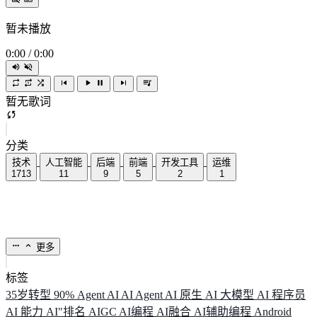
暂未播放
0:00
/
0:00
暂无歌词
分类
技术
人工智能
后端
前端
开发工具
运维
1713
11
9
5
2
1
更多
标签
35岁转型
90%
Agent
AI
AI Agent
AI 原生
AI 大模型
AI 程序员
AI 能力
AI"排名
AIGC
AI编程
AI融合
AI辅助编程
Android