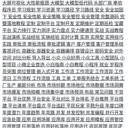
大屏可视化
大性能瓶颈
大模型
大模型低代码
头部厂商
奉劝
程序员
学习规划
学习资源
学习路径
学习路线
安全
安全加固
下
安全性
安全性能
安全策略
安全管控
安全管理
完整源码
完
整落地教程
定制
定制平台
定制开发
定期维护
定期巡检
宝藏
平台
实力排行
实力测评
实力盘点
实力硬通货
实战
实战教程
实战演练
实战经验
实施经验
实时计算
实测
实用型
实用技巧
实践
审批流
审批流程
审批逻辑
客户
客户管理
客户管理系统
客观评价
容器化
容器安全
容器编排
容错设计
密码安全
对外
访问
对比分析
导入导出
小众
小众好用
小众工具
小型团队
小
型项目
小微企业首选
小白指南
小白教程
小程序
就业
岁程序
员突围
岗位管理
嵌入式开发
工作流
工作流定
工作流异
工作
流日
工作流权
工作流版
工具
工单
工单服务结合
工单系统
工
厂生产
差距分析
市场
市场份额
市场地位
市场数据
市场洞察
市场爆发
市场规模
市场集中度
市场预测
布局
常见问题
干货
平台
平台优势
平台安全
平台对比
平台排名
平台推荐
平台搭
建
平台清单
平台盘点
平台追赶
平民玩家
平稳升级
年度口碑
年度潜力
年度趋势
年弯路
并发
并发控制
并发编程
并行开发
应急处理
应用
应用场景
应用库
应用开发
应用模板
应用管控
应用管理
应用落地
应用轻松落地
应用迭代
底层原理
底层逻