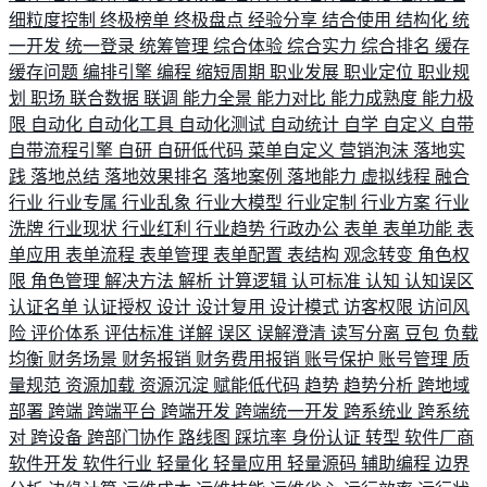
细粒度控制
终极榜单
终极盘点
经验分享
结合使用
结构化
统
一开发
统一登录
统筹管理
综合体验
综合实力
综合排名
缓存
缓存问题
编排引擎
编程
缩短周期
职业发展
职业定位
职业规
划
职场
联合数据
联调
能力全景
能力对比
能力成熟度
能力极
限
自动化
自动化工具
自动化测试
自动统计
自学
自定义
自带
自带流程引擎
自研
自研低代码
菜单自定义
营销泡沫
落地实
践
落地总结
落地效果排名
落地案例
落地能力
虚拟线程
融合
行业
行业专属
行业乱象
行业大模型
行业定制
行业方案
行业
洗牌
行业现状
行业红利
行业趋势
行政办公
表单
表单功能
表
单应用
表单流程
表单管理
表单配置
表结构
观念转变
角色权
限
角色管理
解决方法
解析
计算逻辑
认可标准
认知
认知误区
认证名单
认证授权
设计
设计复用
设计模式
访客权限
访问风
险
评价体系
评估标准
详解
误区
误解澄清
读写分离
豆包
负载
均衡
财务场景
财务报销
财务费用报销
账号保护
账号管理
质
量规范
资源加载
资源沉淀
赋能低代码
趋势
趋势分析
跨地域
部署
跨端
跨端平台
跨端开发
跨端统一开发
跨系统业
跨系统
对
跨设备
跨部门协作
路线图
踩坑率
身份认证
转型
软件厂商
软件开发
软件行业
轻量化
轻量应用
轻量源码
辅助编程
边界