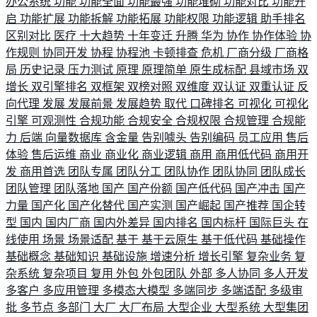
办公系统
功能
功能全面
功能最强
功能堆砌
功能对比
功能开
启
功能扩展
功能拆解
功能拓展
功能权限
功能逻辑
助手排名
区别对比
医疗
十大趋势
十年变迁
升腾
华为
协作
协作体验
协
作规则
协同开发
协程
协程池
卡顿排查
危机
厂商分级
厂商格
局
历史记录
压力测试
原理
原理简单
原生成标配
县域市场
双
增长
双引擎排名
双框架
双榜对照
双维度
双认证
双重认证
反
向代理
发展
发展前景
发展趋势
取代
口碑排名
可视化
可视化
引擎
可观测性
合规功能
合规安全
合规权限
合规管理
合规能
力
后端
向量数据库
含金量
告别噱头
告别编码
员工应用
售后
体验
售后运维
商业
商业化
商业逻辑
商用
商用低代码
商用开
发
商用首选
团队专属
团队分工
团队协作
团队协同
团队成长
团队管理
团队落地
国产
国产份额
国产低代码
国产冲击
国产
力量
国产化
国产化替代
国产实测
国产崛起
国产推荐
国企转
型
国内
国内厂商
国内外差异
国内排名
国内标杆
国际巨头
在
线使用
场景
场景适配
基于
基于云原生
基于低代码
基础操作
基础概念
基础知识
基础设施
增速分析
增长引擎
复杂业务
复
杂系统
复杂项目
复用
外包
外包团队
外部
多人协同
多人开发
多客户
多应用管理
多模态大模型
多端同步
多端适配
多级审
批
多节点
多部门
大厂
大厂布局
大型企业
大型系统
大型集团