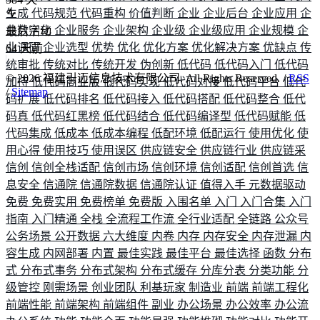
生成
代码规范
代码重构
价值判断
企业
企业后台
企业应用
企
业数字化
企业服务
企业架构
企业级
企业级应用
企业规模
企
最后活动
业调研
企业选型
优势
优化
优化方案
优化解决方案
优缺点
传
64
天前
统审批
传统对比
传统开发
伪创新
低代码
低代码入门
低代码
©
2026
福建引迈信息技术有限公司. All Rights Reserved. /
RSS
加持
低代码商业版
低代码实现
低代码对接
低代码平台
低代
/
Sitemap
码扩展
低代码排名
低代码接入
低代码搭配
低代码整合
低代
码真
低代码红黑榜
低代码结合
低代码编译型
低代码赋能
低
代码集成
低成本
低成本编程
低配环境
低配运行
使用优化
使
用心得
使用技巧
使用误区
供应链安全
供应链行业
供应链采
信创
信创全栈适配
信创市场
信创环境
信创适配
信创首选
信
息安全
信通院
信通院数据
信通院认证
值得入手
元数据驱动
免费
免费实用
免费榜单
免费版
入围名单
入门
入门合集
入门
指南
入门精通
全栈
全流程工作流
全行业适配
全链路
公众号
公务场景
公开数据
六大维度
内卷
内存
内存安全
内存泄漏
内
容生成
内网部署
内置
最佳实践
最佳平台
最佳选择
函数
分布
式
分布式事务
分布式架构
分布式缓存
分库分表
分类功能
分
级管控
刚需场景
创业团队
利基玩家
制造业
前端
前端工程化
前端性能
前端架构
前端组件
副业
办公场景
办公效率
办公流