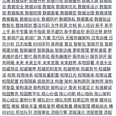
互通
数据保护
数据分析
数据可视
数据备份
数据大屏
数据孤
岛
数据安全
数据对接
数据库
数据库优化
数据库设计
数据库
锁
数据报表
数据权限
数据查看
数据模型
数据治理
数据清理
数据看板
数据自动化
数据防护
数据隐私
数据集成
数据验证
数智化
整体规划
整洁代码
文件资源
文档
新人培训
新手
新手
上手
新手专属
新手指南
新手避坑
新手都会犯
新旧迁移
新特
性
新锐产品
新锐厂商
方案
无代码
无服务器架构
日常运维
日
志分析
日志收集
时间序列
易用度
普及
智能化
智能开发
智能
搭建功能
智能编排
智能路由
智能运维
更新管理
更新速度
更
易维护迭代
替代
服务体验
服务器维护
服务拆分
服务测评
服
务网格
未来
未来五年
未来发展
未来趋势
本地部署
术语大全
权威排名
权威推荐
权威机构发布
权威榜单
权威背书
权威解
读
权限
权限体系
权限批量配置
权限日志
权限继承
权限设置
权限配置
权限隔离
极简用法
构建
架构
架构原则
架构师
架构
师复盘
架构演进
架构规划
架构设计
查询
标准定义
标准解读
校园教务
校园数字化
核心价值
核心功能
核心指标
核心架构
核心结论
案例分享
梯队划分
梯队洗牌
检索应用
榜单
模块化
模型
模板
模板丰富
模板复用
模板数量
模板管理
模板结合
横
向对比
死信队列
流程审批
流程引擎
流程演示
流程管理
流程