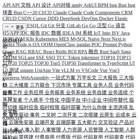
API
API 文档
API 设计
API对接
apply
ArkUI
BPM
bug
Bug
bug
排查
Bun
C++20
CI/CD
Claude
Claude Code
Components
CRM
CRUD
CSDN
Cursor
DDD
DeepSeek
DevOps
Docker
Elastic
ELK
Elysia
ESQL
Git
Git 分支
GitLab
Go
Go 泛型
Go 语言
更多
H5/APP
IDC 报告
IDC 数据
IDEA
IM 系统
IoT
Istio
ISV
Java
JNPF
JVM
K8s
Kubernetes
MES
MySQL
Naive
Next
Next.js
站点统计
Nginx
Node.js
OA
OOM
OpenClaw
pandas
POC
Prompt
Python
Qwen
RAG
RBAC
React
Redis
ROI
RPA 融合
Rust
SaaS
Saga
文章
SBOM
SGLang
SSE
SSO
TCC
Token
tokenizer
TOP10
TOP15
1741
TOP20
TOP25
TOP30
Top5
TOP50
Transformer
ts
TypeScript
UI
UI 测试
uniapp
UniApp
Vite
vLLM
vs
VSCode
Vue
Vue3
分类
vuepress
WebAssembly
一站式方案
万字长文
三大报告
三大指
6
标
三大维度
三方联合
下沉市场
专属工具
业务人员
业务代码
业务工作
业务应用
业务报表
业务系统
业务自建
业务连续
个
标签
1132
人开发者
个人练手
个性化
中国平台
中小企业
中间件替代
临
时切换
临时应急
临时权限
临时部署
为什么你做
主流选择
乱
总字数
象
事件驱动
事务
二叉树
二次开发
二次搭建
云原生
云成本
云
6,609,519
端
云端免安装
云端开发
云端部署
五大能力
交叉验证
产品对
比
人事
人事入职
人事管理
人力资源
人员管理
人工智能
人群
运行时长
解析
从零搭建
付费商用
付费版
代码
代码复用
代码审查
代码
584
天