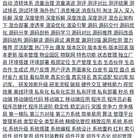
自动
流转体系
流量治理
流量演进
测评
测评对比
测评结果
测
试排名
测试环境
海外热门
消息推送
消息队列
淘汰
深入
深入
拆解
深度
深度使用
深度拆解
深度改造
深度测评
混合云架构
下
混合部署
渗透率
渲染优化
渲染引擎
源码
源码交付
源码优
化
源码分享
源码剖析
源码学习
源码对比
源码推荐
源码改造
源码结构
源码解读
源码调试
满意度
漏洞扫描
漏洞检测
潜力
推荐
灵活配置
热门平台
爆发
版本区别
版本发布
版本回滚
版
本更新
版本管理
物业园区
物联网
特色功能
状态管理
独立厂
商
环境搭建
环境部署
瓶颈定位
生产管理
生态
生态伙伴
生态
合作
生成式
用户反馈
用户评选
界面美化
白皮书
监控
盘点
省
时省力
省钱
看似简单
真实价值
真实排名
真实适配
知识库
知
识库，
研发效能升级
研发流程
破局
硬件交互
硬核能力
视觉
效果
离线环境
私有化
私有化实测
私有环境
私有部署
秒杀
移
动端
移动端低代码
移动端工
移动端应用
程序员
程序员必看
程序员替代
程序员进阶
稳定性
稳定运行
突围
竞争力
竞争格
局
第一梯队
第三方对接
第三方系统
简单易用
算法
管理平台
管理系统
类型安全
类型系统
精细化管控
精致应用
系统
系统
化
系统升级
系统搭建
系统编程
系统设计
系统重构
红利
索引
组件
组件复用
组件封装教程
组件开发
组件生态化
组织管理