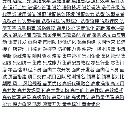
分析
边缘计算
运维成本
运维技能
运维省心
运行效率
运行状
态
运行监控
进销存管理
进阶
进阶技巧
进阶玩法
迭代升级
迭
代更新
适用岗位
适配
适配信创环境
适配能力
选型
选型参考
选型对比
选型指南
选型指标
选型标准
选型流程
选型误区
选
型预警
选购指南
通俗解读
通用技能
速度优化
逻辑
避免冲突
避坑
避坑指南
部署
部署使用
部署适配
配置
采购避坑
重复劳
动
重复开发
重构
销售团队
镜像优化
镜像构建
长期运营
长连
接
门店管理
门槛
问题排查
防护能力
附件管理
降本增效
限流
熔断
隐藏难度
随时随地
难度
集中管控
集团企业
集团管理
集
团级
集团统一
集成
集成能力
集群配置教程
零售行业
零售门
店
零基础
非程序员
面向二次开发
面向开发者
面向程序员
面
试
页面搭建
项目交付
项目团队
预测排名
领导者
领导者对比
颠覆
风口
风险规避
首页优化
高低代码融合
高危操作
高可用
高并发
高并发场景下
高并发架构
高性价比
高性能
高效模式
高效管理
高级
高级函数
高级流转
高级用法
高质量代码
高阶
能力
魔力象限
鸿蒙
鸿蒙开发
黄金标准
黄金组合