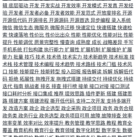
辑
底层驱动
开发
开发实战
开发效率
开发模式
开发真
开发经
验
开发者
开发者必备
开发者效能
开发范式
开放度排名
开源
开源低代码
开源排名
开源源码
开源首选
异步编程
录入系统
微信
微信生态
微服务
微服务迁移
快速定位
快速搭建
快速检
索
快速落地
性价比
性价比出众
性能
性能优化
性能对比
性能
提升
性能调优
愿景完整性
慢查询
成熟度
成长
战略差异
手写
手机系统
打包构建
执行能力
扩展性
扩展机制
扩展维护
扩展
能力
批量
技巧
技术
技术债
技术实力
技术新趋势
技术标准
技
术栈
技术管理
技术编程
技术趋势
技术路线
技术门槛
技术风
口
技能
技能提升
技能转型
投入回报
报告解读
拆解
拆解低代
码
拒绝
拓展性
拖拽开发
拖拽式搭建
持续交付
持续优化
持续
迭代
指南
挑战者
排名
排查
排行榜
接单
接口对接
接口测试
接口耗时分析
接口集成
推荐
提效思路
插件更新
搭建
搭建思
路
搭建方案
搭建流程
撕开低代码
支持二次开发
支持多端开
发
改造方案
政企
政企选型
政企采购
政企项目
政务
政务合规
政务类
政务行业
政务选型
政务项目可用
故障
故障排查
效率
效率变革
效率对比
效率提升
教务管理
教学思路
教程
教育全
覆盖
教育机构
教育行业
教育领域
数字化转型
数字孪生
数据