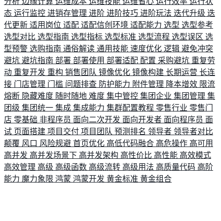
分析
边缘计算
运维成本
运维技能
运维省心
运行效率
运行状
态
运行监控
进销存管理
进阶
进阶技巧
进阶玩法
迭代升级
迭
代更新
适用岗位
适配
适配信创环境
适配能力
选型
选型参考
选型对比
选型指南
选型指标
选型标准
选型流程
选型误区
选
型预警
选购指南
通俗解读
通用技能
速度优化
逻辑
避免冲突
避坑
避坑指南
部署
部署使用
部署适配
配置
采购避坑
重复劳
动
重复开发
重构
销售团队
镜像优化
镜像构建
长期运营
长连
接
门店管理
门槛
问题排查
防护能力
附件管理
降本增效
限流
熔断
隐藏难度
随时随地
难度
集中管控
集团企业
集团管理
集
团级
集团统一
集成
集成能力
集群配置教程
零售行业
零售门
店
零基础
非程序员
面向二次开发
面向开发者
面向程序员
面
试
页面搭建
项目交付
项目团队
预测排名
领导者
领导者对比
颠覆
风口
风险规避
首页优化
高低代码融合
高危操作
高可用
高并发
高并发场景下
高并发架构
高性价比
高性能
高效模式
高效管理
高级
高级函数
高级流转
高级用法
高质量代码
高阶
能力
魔力象限
鸿蒙
鸿蒙开发
黄金标准
黄金组合