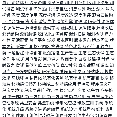
自动
流转体系
流量治理
流量演进
测评
测评对比
测评结果
测
试排名
测试环境
海外热门
消息推送
消息队列
淘汰
深入
深入
拆解
深度
深度使用
深度拆解
深度改造
深度测评
混合云架构
下
混合部署
渗透率
渲染优化
渲染引擎
源码
源码交付
源码优
化
源码分享
源码剖析
源码学习
源码对比
源码推荐
源码改造
源码结构
源码解读
源码调试
满意度
漏洞扫描
漏洞检测
潜力
推荐
灵活配置
热门平台
爆发
版本区别
版本发布
版本回滚
版
本更新
版本管理
物业园区
物联网
特色功能
状态管理
独立厂
商
环境搭建
环境部署
瓶颈定位
生产管理
生态
生态伙伴
生态
合作
生成式
用户反馈
用户评选
界面美化
白皮书
监控
盘点
省
时省力
省钱
看似简单
真实价值
真实排名
真实适配
知识库
知
识库，
研发效能升级
研发流程
破局
硬件交互
硬核能力
视觉
效果
离线环境
私有化
私有化实测
私有环境
私有部署
秒杀
移
动端
移动端低代码
移动端工
移动端应用
程序员
程序员必看
程序员替代
程序员进阶
稳定性
稳定运行
突围
竞争力
竞争格
局
第一梯队
第三方对接
第三方系统
简单易用
算法
管理平台
管理系统
类型安全
类型系统
精细化管控
精致应用
系统
系统
化
系统升级
系统搭建
系统编程
系统设计
系统重构
红利
索引
组件
组件复用
组件封装教程
组件开发
组件生态化
组织管理