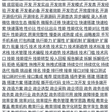
辑
底层驱动
开发
开发实战
开发效率
开发模式
开发真
开发经
验
开发者
开发者必备
开发者效能
开发范式
开放度排名
开源
开源低代码
开源排名
开源源码
开源首选
异步编程
录入系统
微信
微信生态
微服务
微服务迁移
快速定位
快速搭建
快速检
索
快速落地
性价比
性价比出众
性能
性能优化
性能对比
性能
提升
性能调优
愿景完整性
慢查询
成熟度
成长
战略差异
手写
手机系统
打包构建
执行能力
扩展性
扩展机制
扩展维护
扩展
能力
批量
技巧
技术
技术债
技术实力
技术新趋势
技术标准
技
术栈
技术管理
技术编程
技术趋势
技术路线
技术门槛
技术风
口
技能
技能提升
技能转型
投入回报
报告解读
拆解
拆解低代
码
拒绝
拓展性
拖拽开发
拖拽式搭建
持续交付
持续优化
持续
迭代
指南
挑战者
排名
排查
排行榜
接单
接口对接
接口测试
接口耗时分析
接口集成
推荐
提效思路
插件更新
搭建
搭建思
路
搭建方案
搭建流程
撕开低代码
支持二次开发
支持多端开
发
改造方案
政企
政企选型
政企采购
政企项目
政务
政务合规
政务类
政务行业
政务选型
政务项目可用
故障
故障排查
效率
效率变革
效率对比
效率提升
教务管理
教学思路
教程
教育全
覆盖
教育机构
教育行业
教育领域
数字化转型
数字孪生
数据