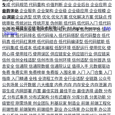
生成
代码规范
代码重构
价值判断
企业
企业后台
企业应用
企
业数字化
企业服务
企业架构
企业级
企业级应用
企业规模
企
最后活动
业调研
企业选型
优势
优化
优化方案
优化解决方案
优缺点
传
65
天前
统审批
传统对比
传统开发
伪创新
低代码
低代码入门
低代码
©
2026
福建引迈信息技术有限公司. All Rights Reserved. /
RSS
加持
低代码商业版
低代码实现
低代码对接
低代码平台
低代
/
Sitemap
码扩展
低代码排名
低代码接入
低代码搭配
低代码整合
低代
码真
低代码红黑榜
低代码结合
低代码编译型
低代码赋能
低
代码集成
低成本
低成本编程
低配环境
低配运行
使用优化
使
用心得
使用技巧
使用误区
供应链安全
供应链行业
供应链采
信创
信创全栈适配
信创市场
信创环境
信创适配
信创首选
信
息安全
信通院
信通院数据
信通院认证
值得入手
元数据驱动
免费
免费实用
免费榜单
免费版
入围名单
入门
入门合集
入门
指南
入门精通
全栈
全流程工作流
全行业适配
全链路
公众号
公务场景
公开数据
六大维度
内卷
内存
内存安全
内存泄漏
内
容生成
内网部署
内置
最佳实践
最佳平台
最佳选择
函数
分布
式
分布式事务
分布式架构
分布式缓存
分库分表
分类功能
分
级管控
刚需场景
创业团队
利基玩家
制造业
前端
前端工程化
前端性能
前端架构
前端组件
副业
办公场景
办公效率
办公流