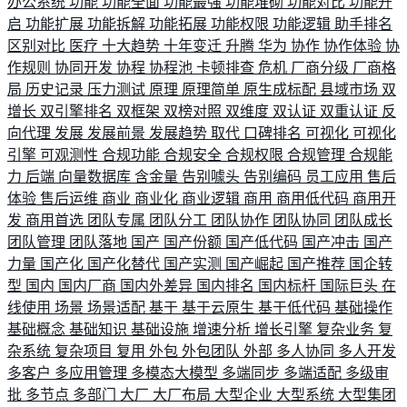
办公系统
功能
功能全面
功能最强
功能堆砌
功能对比
功能开
启
功能扩展
功能拆解
功能拓展
功能权限
功能逻辑
助手排名
区别对比
医疗
十大趋势
十年变迁
升腾
华为
协作
协作体验
协
作规则
协同开发
协程
协程池
卡顿排查
危机
厂商分级
厂商格
局
历史记录
压力测试
原理
原理简单
原生成标配
县域市场
双
增长
双引擎排名
双框架
双榜对照
双维度
双认证
双重认证
反
向代理
发展
发展前景
发展趋势
取代
口碑排名
可视化
可视化
引擎
可观测性
合规功能
合规安全
合规权限
合规管理
合规能
力
后端
向量数据库
含金量
告别噱头
告别编码
员工应用
售后
体验
售后运维
商业
商业化
商业逻辑
商用
商用低代码
商用开
发
商用首选
团队专属
团队分工
团队协作
团队协同
团队成长
团队管理
团队落地
国产
国产份额
国产低代码
国产冲击
国产
力量
国产化
国产化替代
国产实测
国产崛起
国产推荐
国企转
型
国内
国内厂商
国内外差异
国内排名
国内标杆
国际巨头
在
线使用
场景
场景适配
基于
基于云原生
基于低代码
基础操作
基础概念
基础知识
基础设施
增速分析
增长引擎
复杂业务
复
杂系统
复杂项目
复用
外包
外包团队
外部
多人协同
多人开发
多客户
多应用管理
多模态大模型
多端同步
多端适配
多级审
批
多节点
多部门
大厂
大厂布局
大型企业
大型系统
大型集团