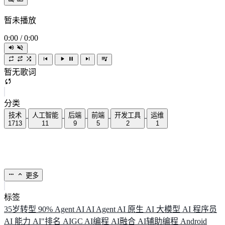
暂未播放
0:00
/
0:00
暂无歌词
分类
技术
人工智能
后端
前端
开发工具
运维
1713
11
9
5
2
1
更多
标签
35岁转型
90%
Agent
AI
AI Agent
AI 原生
AI 大模型
AI 程序员
AI 能力
AI"排名
AIGC
AI编程
AI融合
AI辅助编程
Android