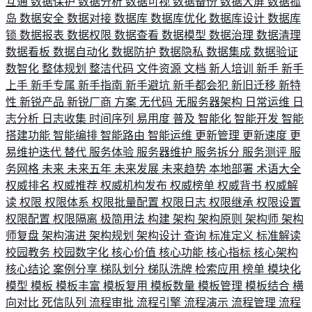
互通
数据保护
数据分析
数据可视
数据备份
数据大屏
数据孤
岛
数据安全
数据对接
数据库
数据库优化
数据库设计
数据库
锁
数据报表
数据权限
数据查看
数据模型
数据治理
数据清理
数据看板
数据自动化
数据防护
数据隐私
数据集成
数据验证
数智化
整体规划
整洁代码
文件资源
文档
新人培训
新手
新手
上手
新手专属
新手指南
新手避坑
新手都会犯
新旧迁移
新特
性
新锐产品
新锐厂商
方案
无代码
无服务器架构
日常运维
日
志分析
日志收集
时间序列
易用度
普及
智能化
智能开发
智能
搭建功能
智能编排
智能路由
智能运维
更新管理
更新速度
更
易维护迭代
替代
服务体验
服务器维护
服务拆分
服务测评
服
务网格
未来
未来五年
未来发展
未来趋势
本地部署
术语大全
权威排名
权威推荐
权威机构发布
权威榜单
权威背书
权威解
读
权限
权限体系
权限批量配置
权限日志
权限继承
权限设置
权限配置
权限隔离
极简用法
构建
架构
架构原则
架构师
架构
师复盘
架构演进
架构规划
架构设计
查询
标准定义
标准解读
校园教务
校园数字化
核心价值
核心功能
核心指标
核心架构
核心结论
案例分享
梯队划分
梯队洗牌
检索应用
榜单
模块化
模型
模板
模板丰富
模板复用
模板数量
模板管理
模板结合
横
向对比
死信队列
流程审批
流程引擎
流程演示
流程管理
流程