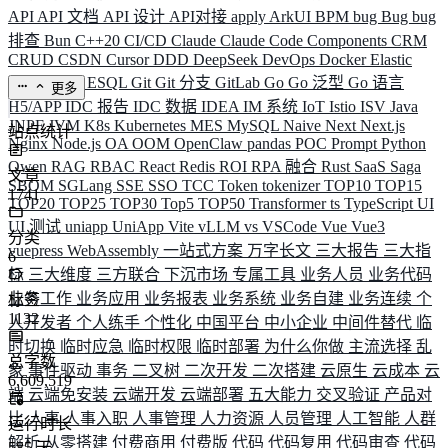
API
API 文档
API 设计
API对接
apply
ArkUI
BPM
bug
Bug
bug
排查
Bun
C++20
CI/CD
Claude
Claude Code
Components
CRM
CRUD
CSDN
Cursor
DDD
DeepSeek
DevOps
Docker
Elastic
ELK
Elysia
ESQL
Git
Git 分支
GitLab
Go
Go 泛型
Go 语言
更多
H5/APP
IDC 报告
IDC 数据
IDEA
IM 系统
IoT
Istio
ISV
Java
JNPF
JVM
K8s
Kubernetes
MES
MySQL
Naive
Next
Next.js
站点统计
Nginx
Node.js
OA
OOM
OpenClaw
pandas
POC
Prompt
Python
Qwen
RAG
RBAC
React
Redis
ROI
RPA 融合
Rust
SaaS
Saga
文章
SBOM
SGLang
SSE
SSO
TCC
Token
tokenizer
TOP10
TOP15
1741
TOP20
TOP25
TOP30
Top5
TOP50
Transformer
ts
TypeScript
UI
UI 测试
uniapp
UniApp
Vite
vLLM
vs
VSCode
Vue
Vue3
分类
vuepress
WebAssembly
一站式方案
万字长文
三大报告
三大指
6
标
三大维度
三方联合
下沉市场
专属工具
业务人员
业务代码
业务工作
业务应用
业务报表
业务系统
业务自建
业务连续
个
标签
1132
人开发者
个人练手
个性化
中国平台
中小企业
中间件替代
临
时切换
临时应急
临时权限
临时部署
为什么你做
主流选择
乱
总字数
象
事件驱动
事务
二叉树
二次开发
二次搭建
云原生
云成本
云
6,609,519
端
云端免安装
云端开发
云端部署
五大能力
交叉验证
产品对
比
人事
人事入职
人事管理
人力资源
人员管理
人工智能
人群
运行时长
解析
从零搭建
付费商用
付费版
代码
代码复用
代码审查
代码
585
天