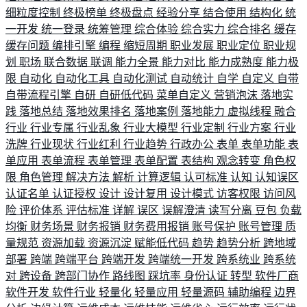
细粒度控制
终极榜单
终极盘点
经验分享
结合使用
结构化
统
一开发
统一登录
统筹管理
综合体验
综合实力
综合排名
缓存
缓存问题
编排引擎
编程
缩短周期
职业发展
职业定位
职业规
划
职场
联合数据
联调
能力全景
能力对比
能力成熟度
能力极
限
自动化
自动化工具
自动化测试
自动统计
自学
自定义
自带
自带流程引擎
自研
自研低代码
菜单自定义
营销泡沫
落地实
践
落地总结
落地效果排名
落地案例
落地能力
虚拟线程
融合
行业
行业专属
行业乱象
行业大模型
行业定制
行业方案
行业
洗牌
行业现状
行业红利
行业趋势
行政办公
表单
表单功能
表
单应用
表单流程
表单管理
表单配置
表结构
观念转变
角色权
限
角色管理
解决方法
解析
计算逻辑
认可标准
认知
认知误区
认证名单
认证授权
设计
设计复用
设计模式
访客权限
访问风
险
评价体系
评估标准
详解
误区
误解澄清
读写分离
豆包
负载
均衡
财务场景
财务报销
财务费用报销
账号保护
账号管理
质
量规范
资源加载
资源沉淀
赋能低代码
趋势
趋势分析
跨地域
部署
跨端
跨端平台
跨端开发
跨端统一开发
跨系统业
跨系统
对
跨设备
跨部门协作
路线图
踩坑率
身份认证
转型
软件厂商
软件开发
软件行业
轻量化
轻量应用
轻量源码
辅助编程
边界