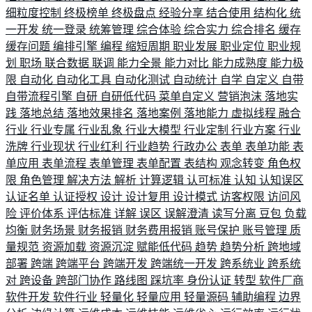
细粒度控制
终极榜单
终极盘点
经验分享
结合使用
结构化
统
一开发
统一登录
统筹管理
综合体验
综合实力
综合排名
缓存
缓存问题
编排引擎
编程
缩短周期
职业发展
职业定位
职业规
划
职场
联合数据
联调
能力全景
能力对比
能力成熟度
能力极
限
自动化
自动化工具
自动化测试
自动统计
自学
自定义
自带
自带流程引擎
自研
自研低代码
菜单自定义
营销泡沫
落地实
践
落地总结
落地效果排名
落地案例
落地能力
虚拟线程
融合
行业
行业专属
行业乱象
行业大模型
行业定制
行业方案
行业
洗牌
行业现状
行业红利
行业趋势
行政办公
表单
表单功能
表
单应用
表单流程
表单管理
表单配置
表结构
观念转变
角色权
限
角色管理
解决方法
解析
计算逻辑
认可标准
认知
认知误区
认证名单
认证授权
设计
设计复用
设计模式
访客权限
访问风
险
评价体系
评估标准
详解
误区
误解澄清
读写分离
豆包
负载
均衡
财务场景
财务报销
财务费用报销
账号保护
账号管理
质
量规范
资源加载
资源沉淀
赋能低代码
趋势
趋势分析
跨地域
部署
跨端
跨端平台
跨端开发
跨端统一开发
跨系统业
跨系统
对
跨设备
跨部门协作
路线图
踩坑率
身份认证
转型
软件厂商
软件开发
软件行业
轻量化
轻量应用
轻量源码
辅助编程
边界