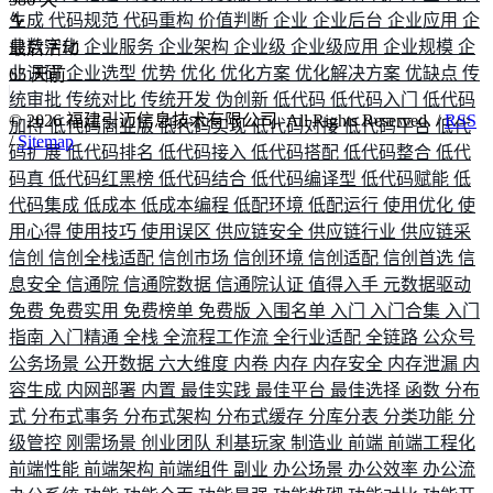
生成
代码规范
代码重构
价值判断
企业
企业后台
企业应用
企
业数字化
企业服务
企业架构
企业级
企业级应用
企业规模
企
最后活动
业调研
企业选型
优势
优化
优化方案
优化解决方案
优缺点
传
65
天前
统审批
传统对比
传统开发
伪创新
低代码
低代码入门
低代码
©
2026
福建引迈信息技术有限公司. All Rights Reserved. /
RSS
加持
低代码商业版
低代码实现
低代码对接
低代码平台
低代
/
Sitemap
码扩展
低代码排名
低代码接入
低代码搭配
低代码整合
低代
码真
低代码红黑榜
低代码结合
低代码编译型
低代码赋能
低
代码集成
低成本
低成本编程
低配环境
低配运行
使用优化
使
用心得
使用技巧
使用误区
供应链安全
供应链行业
供应链采
信创
信创全栈适配
信创市场
信创环境
信创适配
信创首选
信
息安全
信通院
信通院数据
信通院认证
值得入手
元数据驱动
免费
免费实用
免费榜单
免费版
入围名单
入门
入门合集
入门
指南
入门精通
全栈
全流程工作流
全行业适配
全链路
公众号
公务场景
公开数据
六大维度
内卷
内存
内存安全
内存泄漏
内
容生成
内网部署
内置
最佳实践
最佳平台
最佳选择
函数
分布
式
分布式事务
分布式架构
分布式缓存
分库分表
分类功能
分
级管控
刚需场景
创业团队
利基玩家
制造业
前端
前端工程化
前端性能
前端架构
前端组件
副业
办公场景
办公效率
办公流