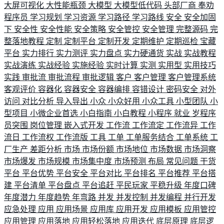
大屏可视化
大性能瓶颈
大模型
大模型低代码
头部厂商
奉劝
程序员
学习规划
学习资源
学习路径
学习路线
安全
安全加固
下
安全性
安全性能
安全策略
安全管控
安全管理
完整源码
完
整落地教程
定制
定制平台
定制开发
定期维护
定期巡检
宝藏
平台
实力排行
实力测评
实力盘点
实力硬通货
实战
实战教程
实战演练
实战经验
实施经验
实时计算
实测
实用型
实用技巧
实践
审批流
审批流程
审批逻辑
客户
客户管理
客户管理系统
客观评价
容器化
容器安全
容器编排
容错设计
密码安全
对外
访问
对比分析
导入导出
小众
小众好用
小众工具
小型团队
小
型项目
小微企业首选
小白指南
小白教程
小程序
就业
岁程序
员突围
岗位管理
嵌入式开发
工作流
工作流定
工作流异
工作
流日
工作流权
工作流版
工具
工单
工单服务结合
工单系统
工
厂生产
差距分析
市场
市场份额
市场地位
市场数据
市场洞察
市场爆发
市场规模
市场集中度
市场预测
布局
常见问题
干货
平台
平台优势
平台安全
平台对比
平台排名
平台推荐
平台搭
建
平台清单
平台盘点
平台追赶
平民玩家
平稳升级
年度口碑
年度潜力
年度趋势
年弯路
并发
并发控制
并发编程
并行开发
应急处理
应用
应用场景
应用库
应用开发
应用模板
应用管控
应用管理
应用落地
应用轻松落地
应用迭代
底层原理
底层逻