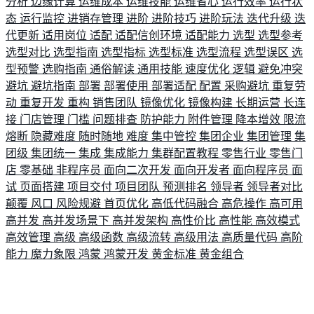
分析
边缘计算
运维成本
运维技能
运维省心
运行效率
运行状
态
运行监控
进销存管理
进阶
进阶技巧
进阶玩法
迭代升级
迭
代更新
适用岗位
适配
适配信创环境
适配能力
选型
选型参考
选型对比
选型指南
选型指标
选型标准
选型流程
选型误区
选
型预警
选购指南
通俗解读
通用技能
速度优化
逻辑
避免冲突
避坑
避坑指南
部署
部署使用
部署适配
配置
采购避坑
重复劳
动
重复开发
重构
销售团队
镜像优化
镜像构建
长期运营
长连
接
门店管理
门槛
问题排查
防护能力
附件管理
降本增效
限流
熔断
隐藏难度
随时随地
难度
集中管控
集团企业
集团管理
集
团级
集团统一
集成
集成能力
集群配置教程
零售行业
零售门
店
零基础
非程序员
面向二次开发
面向开发者
面向程序员
面
试
页面搭建
项目交付
项目团队
预测排名
领导者
领导者对比
颠覆
风口
风险规避
首页优化
高低代码融合
高危操作
高可用
高并发
高并发场景下
高并发架构
高性价比
高性能
高效模式
高效管理
高级
高级函数
高级流转
高级用法
高质量代码
高阶
能力
魔力象限
鸿蒙
鸿蒙开发
黄金标准
黄金组合