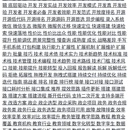
辑
底层驱动
开发
开发实战
开发效率
开发模式
开发真
开发经
验
开发者
开发者必备
开发者效能
开发范式
开放度排名
开源
开源低代码
开源排名
开源源码
开源首选
异步编程
录入系统
微信
微信生态
微服务
微服务迁移
快速定位
快速搭建
快速检
索
快速落地
性价比
性价比出众
性能
性能优化
性能对比
性能
提升
性能调优
愿景完整性
慢查询
成熟度
成长
战略差异
手写
手机系统
打包构建
执行能力
扩展性
扩展机制
扩展维护
扩展
能力
批量
技巧
技术
技术债
技术实力
技术新趋势
技术标准
技
术栈
技术管理
技术编程
技术趋势
技术路线
技术门槛
技术风
口
技能
技能提升
技能转型
投入回报
报告解读
拆解
拆解低代
码
拒绝
拓展性
拖拽开发
拖拽式搭建
持续交付
持续优化
持续
迭代
指南
挑战者
排名
排查
排行榜
接单
接口对接
接口测试
接口耗时分析
接口集成
推荐
提效思路
插件更新
搭建
搭建思
路
搭建方案
搭建流程
撕开低代码
支持二次开发
支持多端开
发
改造方案
政企
政企选型
政企采购
政企项目
政务
政务合规
政务类
政务行业
政务选型
政务项目可用
故障
故障排查
效率
效率变革
效率对比
效率提升
教务管理
教学思路
教程
教育全
覆盖
教育机构
教育行业
教育领域
数字化转型
数字孪生
数据