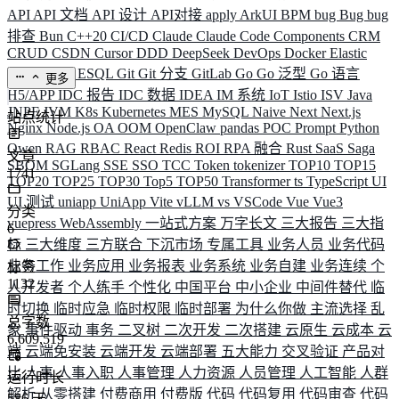
API
API 文档
API 设计
API对接
apply
ArkUI
BPM
bug
Bug
bug
排查
Bun
C++20
CI/CD
Claude
Claude Code
Components
CRM
CRUD
CSDN
Cursor
DDD
DeepSeek
DevOps
Docker
Elastic
ELK
Elysia
ESQL
Git
Git 分支
GitLab
Go
Go 泛型
Go 语言
更多
H5/APP
IDC 报告
IDC 数据
IDEA
IM 系统
IoT
Istio
ISV
Java
JNPF
JVM
K8s
Kubernetes
MES
MySQL
Naive
Next
Next.js
站点统计
Nginx
Node.js
OA
OOM
OpenClaw
pandas
POC
Prompt
Python
Qwen
RAG
RBAC
React
Redis
ROI
RPA 融合
Rust
SaaS
Saga
文章
SBOM
SGLang
SSE
SSO
TCC
Token
tokenizer
TOP10
TOP15
1741
TOP20
TOP25
TOP30
Top5
TOP50
Transformer
ts
TypeScript
UI
UI 测试
uniapp
UniApp
Vite
vLLM
vs
VSCode
Vue
Vue3
分类
vuepress
WebAssembly
一站式方案
万字长文
三大报告
三大指
6
标
三大维度
三方联合
下沉市场
专属工具
业务人员
业务代码
业务工作
业务应用
业务报表
业务系统
业务自建
业务连续
个
标签
1132
人开发者
个人练手
个性化
中国平台
中小企业
中间件替代
临
时切换
临时应急
临时权限
临时部署
为什么你做
主流选择
乱
总字数
象
事件驱动
事务
二叉树
二次开发
二次搭建
云原生
云成本
云
6,609,519
端
云端免安装
云端开发
云端部署
五大能力
交叉验证
产品对
比
人事
人事入职
人事管理
人力资源
人员管理
人工智能
人群
运行时长
解析
从零搭建
付费商用
付费版
代码
代码复用
代码审查
代码
586
天