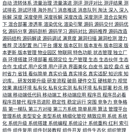
自动
流转体系
流量治理
流量演进
测评
测评对比
测评结果
测
试排名
测试环境
海外热门
消息推送
消息队列
淘汰
深入
深入
拆解
深度
深度使用
深度拆解
深度改造
深度测评
混合云架构
下
混合部署
渗透率
渲染优化
渲染引擎
源码
源码交付
源码优
化
源码分享
源码剖析
源码学习
源码对比
源码推荐
源码改造
源码结构
源码解读
源码调试
满意度
漏洞扫描
漏洞检测
潜力
推荐
灵活配置
热门平台
爆发
版本区别
版本发布
版本回滚
版
本更新
版本管理
物业园区
物联网
特色功能
状态管理
独立厂
商
环境搭建
环境部署
瓶颈定位
生产管理
生态
生态伙伴
生态
合作
生成式
用户反馈
用户评选
界面美化
白皮书
监控
盘点
省
时省力
省钱
看似简单
真实价值
真实排名
真实适配
知识库
知
识库，
研发效能升级
研发流程
破局
硬件交互
硬核能力
视觉
效果
离线环境
私有化
私有化实测
私有环境
私有部署
秒杀
移
动端
移动端低代码
移动端工
移动端应用
程序员
程序员必看
程序员替代
程序员进阶
稳定性
稳定运行
突围
竞争力
竞争格
局
第一梯队
第三方对接
第三方系统
简单易用
算法
管理平台
管理系统
类型安全
类型系统
精细化管控
精致应用
系统
系统
化
系统升级
系统搭建
系统编程
系统设计
系统重构
红利
索引
组件
组件复用
组件封装教程
组件开发
组件生态化
组织管理