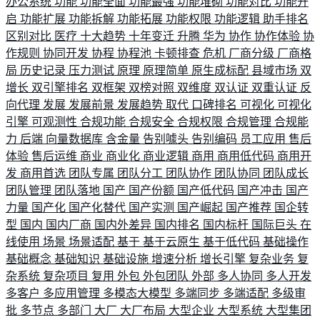
办公系统
功能
功能全面
功能最强
功能堆砌
功能对比
功能开
启
功能扩展
功能拆解
功能拓展
功能权限
功能逻辑
助手排名
区别对比
医疗
十大趋势
十年变迁
升腾
华为
协作
协作体验
协
作规则
协同开发
协程
协程池
卡顿排查
危机
厂商分级
厂商格
局
历史记录
压力测试
原理
原理简单
原生成标配
县域市场
双
增长
双引擎排名
双框架
双榜对照
双维度
双认证
双重认证
反
向代理
发展
发展前景
发展趋势
取代
口碑排名
可视化
可视化
引擎
可观测性
合规功能
合规安全
合规权限
合规管理
合规能
力
后端
向量数据库
含金量
告别噱头
告别编码
员工应用
售后
体验
售后运维
商业
商业化
商业逻辑
商用
商用低代码
商用开
发
商用首选
团队专属
团队分工
团队协作
团队协同
团队成长
团队管理
团队落地
国产
国产份额
国产低代码
国产冲击
国产
力量
国产化
国产化替代
国产实测
国产崛起
国产推荐
国企转
型
国内
国内厂商
国内外差异
国内排名
国内标杆
国际巨头
在
线使用
场景
场景适配
基于
基于云原生
基于低代码
基础操作
基础概念
基础知识
基础设施
增速分析
增长引擎
复杂业务
复
杂系统
复杂项目
复用
外包
外包团队
外部
多人协同
多人开发
多客户
多应用管理
多模态大模型
多端同步
多端适配
多级审
批
多节点
多部门
大厂
大厂布局
大型企业
大型系统
大型集团