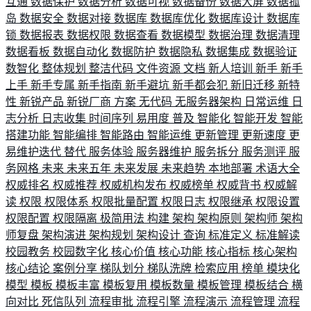
互通
数据保护
数据分析
数据可视
数据备份
数据大屏
数据孤
岛
数据安全
数据对接
数据库
数据库优化
数据库设计
数据库
锁
数据报表
数据权限
数据查看
数据模型
数据治理
数据清理
数据看板
数据自动化
数据防护
数据隐私
数据集成
数据验证
数智化
整体规划
整洁代码
文件资源
文档
新人培训
新手
新手
上手
新手专属
新手指南
新手避坑
新手都会犯
新旧迁移
新特
性
新锐产品
新锐厂商
方案
无代码
无服务器架构
日常运维
日
志分析
日志收集
时间序列
易用度
普及
智能化
智能开发
智能
搭建功能
智能编排
智能路由
智能运维
更新管理
更新速度
更
易维护迭代
替代
服务体验
服务器维护
服务拆分
服务测评
服
务网格
未来
未来五年
未来发展
未来趋势
本地部署
术语大全
权威排名
权威推荐
权威机构发布
权威榜单
权威背书
权威解
读
权限
权限体系
权限批量配置
权限日志
权限继承
权限设置
权限配置
权限隔离
极简用法
构建
架构
架构原则
架构师
架构
师复盘
架构演进
架构规划
架构设计
查询
标准定义
标准解读
校园教务
校园数字化
核心价值
核心功能
核心指标
核心架构
核心结论
案例分享
梯队划分
梯队洗牌
检索应用
榜单
模块化
模型
模板
模板丰富
模板复用
模板数量
模板管理
模板结合
横
向对比
死信队列
流程审批
流程引擎
流程演示
流程管理
流程