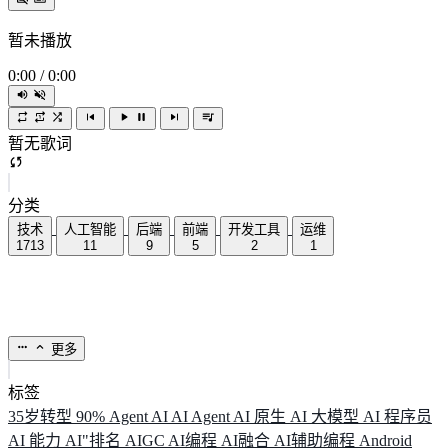
暂未播放
0:00
/
0:00
暂无歌词
分类
技术
人工智能
后端
前端
开发工具
运维
1713
11
9
5
2
1
更多
标签
35岁转型
90%
Agent
AI
AI Agent
AI 原生
AI 大模型
AI 程序员
AI 能力
AI"排名
AIGC
AI编程
AI融合
AI辅助编程
Android