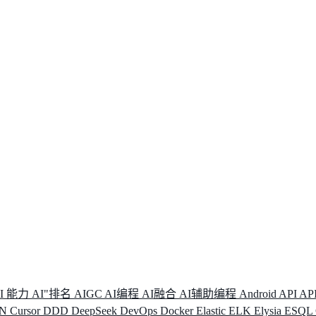
I 能力
AI"排名
AIGC
AI编程
AI融合
AI辅助编程
Android
API
AP
DN
Cursor
DDD
DeepSeek
DevOps
Docker
Elastic
ELK
Elysia
ESQL