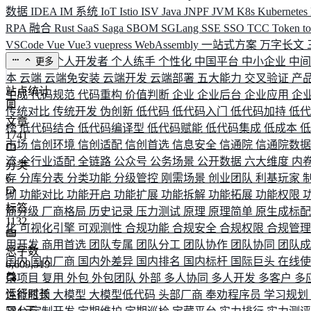
数据
IDEA
IM 系统
IoT
Istio
ISV
Java
JNPF
JVM
K8s
Kubernetes
RPA 融合
Rust
SaaS
Saga
SBOM
SGLang
SSE
SSO
TCC
Token
t
VSCode
Vue
Vue3
vuepress
WebAssembly
一站式方案
万字长文
业务连续
个人开发者
个人练手
个性化
中国平台
中小企业
中
更多
本
云端
云端免安装
云端开发
云端部署
五大能力
交叉验证
产
站点统计
生成
代码规范
代码重构
价值判断
企业
企业后台
企业应用
企
传统对比
传统开发
伪创新
低代码
低代码入门
低代码加持
低
文章
榜
低代码结合
低代码编译型
低代码赋能
低代码集成
低成本
1741
市场
信创环境
信创适配
信创首选
信息安全
信通院
信通院数
流
全行业适配
全链路
公众号
公务场景
公开数据
六大维度
内
分类
存
6
分库分表
分类功能
分级管控
刚需场景
创业团队
利基玩家
砌
功能对比
功能开启
功能扩展
功能拆解
功能拓展
功能权限
标签
商分级
厂商格局
历史记录
压力测试
原理
原理简单
原生成标
1132
化
可视化引擎
可观测性
合规功能
合规安全
合规权限
合规管
用开发
商用首选
团队专属
团队分工
团队协作
团队协同
团队
总字数
国内
国内厂商
国内外差异
国内排名
国内标杆
国际巨头
在线
6,609,519
杂项目
复用
外包
外包团队
外部
多人协同
多人开发
多客户
多
运行时长
性能瓶颈
大模型
大模型低代码
头部厂商
奉劝程序员
学习规划
584
天