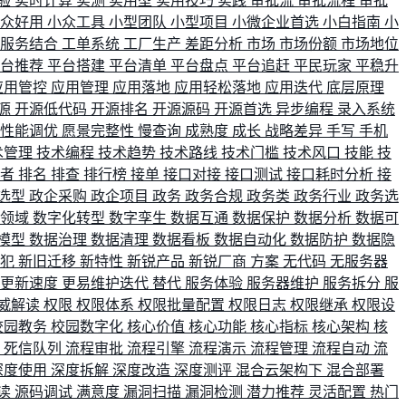
验
实时计算
实测
实用型
实用技巧
实践
审批流
审批流程
审批
小众好用
小众工具
小型团队
小型项目
小微企业首选
小白指南
小
单服务结合
工单系统
工厂生产
差距分析
市场
市场份额
市场地位
平台推荐
平台搭建
平台清单
平台盘点
平台追赶
平民玩家
平稳升
应用管控
应用管理
应用落地
应用轻松落地
应用迭代
底层原理
源
开源低代码
开源排名
开源源码
开源首选
异步编程
录入系统
性能调优
愿景完整性
慢查询
成熟度
成长
战略差异
手写
手机
术管理
技术编程
技术趋势
技术路线
技术门槛
技术风口
技能
技
战者
排名
排查
排行榜
接单
接口对接
接口测试
接口耗时分析
接
选型
政企采购
政企项目
政务
政务合规
政务类
政务行业
政务选
育领域
数字化转型
数字孪生
数据互通
数据保护
数据分析
数据可
模型
数据治理
数据清理
数据看板
数据自动化
数据防护
数据隐
会犯
新旧迁移
新特性
新锐产品
新锐厂商
方案
无代码
无服务器
更新速度
更易维护迭代
替代
服务体验
服务器维护
服务拆分
服
威解读
权限
权限体系
权限批量配置
权限日志
权限继承
权限设
校园教务
校园数字化
核心价值
核心功能
核心指标
核心架构
核
比
死信队列
流程审批
流程引擎
流程演示
流程管理
流程自动
流
深度使用
深度拆解
深度改造
深度测评
混合云架构下
混合部署
读
源码调试
满意度
漏洞扫描
漏洞检测
潜力推荐
灵活配置
热门