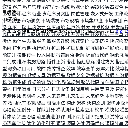
平台
定制开发
定期维护
定期巡检
宝藏平台
实力排行
实力测
逻辑
客户
客户管理
客户管理系统
客观评价
容器化
容器安全
最后活动
白教程
小程序
就业
岁程序员突围
岗位管理
嵌入式开发
工作
63
天前
市场数据
市场洞察
市场爆发
市场规模
市场集中度
市场预测
级
年度口碑
年度潜力
年度趋势
年弯路
并发
并发控制
并发编
©
2026
福建引迈信息技术有限公司. All Rights Reserved. /
RSS
/
底层逻辑
底层驱动
开发
开发实战
开发效率
开发模式
开发真
微信
微信生态
微服务
微服务迁移
快速定位
快速搭建
快速检
系统
打包构建
执行能力
扩展性
扩展机制
扩展维护
扩展能力
能提升
技能转型
投入回报
报告解读
拆解
拆解低代码
拒绝
拓
口集成
推荐
提效思路
插件更新
搭建
搭建思路
搭建方案
搭建
型
政务项目可用
故障
故障排查
效率
效率变革
效率对比
效率
视
数据备份
数据大屏
数据孤岛
数据安全
数据对接
数据库
数
私
数据集成
数据验证
数智化
整体规划
整洁代码
文件资源
文
架构
日常运维
日志分析
日志收集
时间序列
易用度
普及
智能
务测评
服务网格
未来
未来五年
未来发展
未来趋势
本地部署
置
权限配置
权限隔离
极简用法
构建
架构
架构原则
架构师
架
心结论
案例分享
梯队划分
梯队洗牌
检索应用
榜单
模块化
模
转体系
流量治理
流量演进
测评
测评对比
测评结果
测试排名
渗透率
渲染优化
渲染引擎
源码
源码交付
源码优化
源码分享