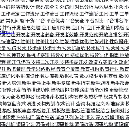
评
实力盘点
实力硬通货
实战
实战教程
实战演练
实战经验
实施经
容器编排
容错设计
密码安全
对外访问
对比分析
导入导出
小众
流
工作流定
工作流异
工作流日
工作流权
工作流版
工具
工单
工
布局
常见问题
干货
平台
平台优势
平台安全
平台对比
平台排名
程
并行开发
应急处理
应用
应用场景
应用库
应用开发
应用模板
Sitemap
开发经验
开发者
开发者必备
开发者效能
开发范式
开放度排名
开
索
快速落地
性价比
性价比出众
性能
性能优化
性能对比
性能提升
批量
技巧
技术
技术债
技术实力
技术新趋势
技术标准
技术栈
技
展性
拖拽开发
拖拽式搭建
持续交付
持续优化
持续迭代
指南
挑
流程
撕开低代码
支持二次开发
支持多端开发
改造方案
政企
政企
提升
教务管理
教学思路
教程
教育全覆盖
教育机构
教育行业
教
据库优化
数据库设计
数据库锁
数据报表
数据权限
数据查看
数据
档
新人培训
新手
新手上手
新手专属
新手指南
新手避坑
新手都
化
智能开发
智能搭建功能
智能编排
智能路由
智能运维
更新管理
术语大全
权威排名
权威推荐
权威机构发布
权威榜单
权威背书
权
构师复盘
架构演进
架构规划
架构设计
查询
标准定义
标准解读
型
模板
模板丰富
模板复用
模板数量
模板管理
模板结合
横向对
测试环境
海外热门
消息推送
消息队列
淘汰
深入
深入拆解
深度
源码剖析
源码学习
源码对比
源码推荐
源码改造
源码结构
源码解