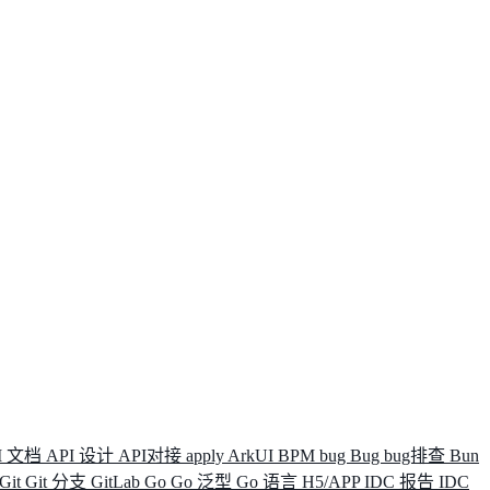
I 文档
API 设计
API对接
apply
ArkUI
BPM
bug
Bug
bug排查
Bun
Git
Git 分支
GitLab
Go
Go 泛型
Go 语言
H5/APP
IDC 报告
IDC