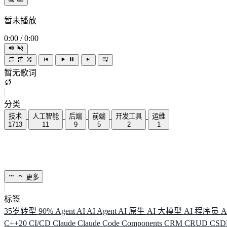
暂未播放
0:00
/
0:00
暂无歌词
分类
技术
人工智能
后端
前端
开发工具
运维
1713
11
9
5
2
1
更多
标签
35岁转型
90%
Agent
AI
AI Agent
AI 原生
AI 大模型
AI 程序员
A
C++20
CI/CD
Claude
Claude Code
Components
CRM
CRUD
CS