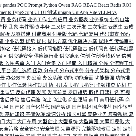
w
pandas
POC
Prompt
Python
Qwen
RAG
RBAC
React
Redis
ROI
rmer
ts
TypeScript
UI
UI 测试
uniapp
UniApp
Vite
vLLM
vs
人员
业务代码
业务工作
业务应用
业务报表
业务系统
业务自建
选择
乱象
事件驱动
事务
二叉树
二次开发
二次搭建
云原生
云成
群解析
从零搭建
付费商用
付费版
代码
代码复用
代码审查
代码
研
企业选型
优势
优化
优化方案
优化解决方案
优缺点
传统审批
码排名
低代码接入
低代码搭配
低代码整合
低代码真
低代码红黑
误区
供应链安全
供应链行业
供应链采
信创
信创全栈适配
信创
版
入围名单
入门
入门合集
入门指南
入门精通
全栈
全流程工作
佳平台
最佳选择
函数
分布式
分布式事务
分布式架构
分布式缓
场景
办公效率
办公流
办公系统
功能
功能全面
功能最强
功能堆
协作
协作体验
协作规则
协同开发
协程
协程池
卡顿排查
危机
厂
双重认证
反向代理
发展
发展前景
发展趋势
取代
口碑排名
可视
售后体验
售后运维
商业
商业化
商业逻辑
商用
商用低代码
商
力量
国产化
国产化替代
国产实测
国产崛起
国产推荐
国企转型
念
基础知识
基础设施
增速分析
增长引擎
复杂业务
复杂系统
复
部门
大厂
大厂布局
大型企业
大型系统
大型集团
大屏可视化
大
安全策略
安全管控
安全管理
完整源码
完整落地教程
定制
定制