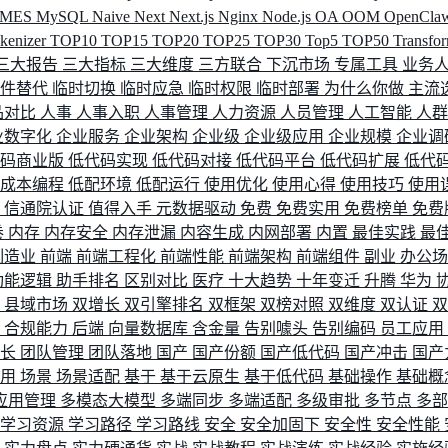
MES
MySQL
Naive
Next
Next.js
Nginx
Node.js
OA
OOM
OpenCla
okenizer
TOP10
TOP15
TOP20
TOP25
TOP30
Top5
TOP50
Transfo
三大报告
三大指标
三大维度
三方联合
下沉市场
专属工具
业务
间件替代
临时切换
临时应急
临时权限
临时部署
为什么你做
主流
品对比
人事
人事入职
人事管理
人力资源
人员管理
人工智能
人
业数字化
企业服务
企业架构
企业级
企业级应用
企业规模
企业调
代码商业版
低代码实现
低代码对接
低代码平台
低代码扩展
低代
低成本编程
低配环境
低配运行
使用优化
使用心得
使用技巧
使用
据
信通院认证
值得入手
元数据驱动
免费
免费实用
免费榜单
免费
卷
内存
内存安全
内存泄漏
内容生成
内网部署
内置
最佳实践
最
制造业
前端
前端工程化
前端性能
前端架构
前端组件
副业
办公
功能逻辑
助手排名
区别对比
医疗
十大趋势
十年变迁
升腾
华为
配
县域市场
双增长
双引擎排名
双框架
双榜对照
双维度
双认证
理
合规能力
后端
向量数据库
含金量
告别噱头
告别编码
员工应用
成长
团队管理
团队落地
国产
国产份额
国产低代码
国产冲击
国产
使用
场景
场景适配
基于
基于云原生
基于低代码
基础操作
基础概
应用管理
多模态大模型
多端同步
多端适配
多级审批
多节点
多
学习资源
学习路径
学习路线
安全
安全加固下
安全性
安全性能