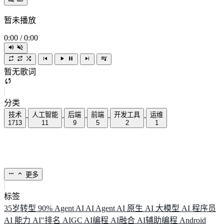
暂未播放
0:00
/
0:00
暂无歌词
分类
技术
人工智能
后端
前端
开发工具
运维
1713
11
9
5
2
1
更多
标签
35岁转型
90%
Agent
AI
AI Agent
AI 原生
AI 大模型
AI 程序员
AI 能力
AI"排名
AIGC
AI编程
AI融合
AI辅助编程
Android