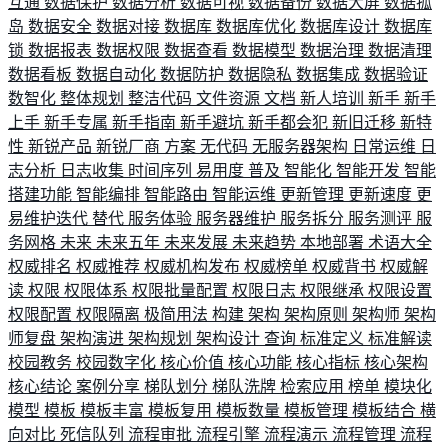
互通
数据保护
数据分析
数据可视
数据备份
数据大屏
数据孤
岛
数据安全
数据对接
数据库
数据库优化
数据库设计
数据库
锁
数据报表
数据权限
数据查看
数据模型
数据治理
数据清理
数据看板
数据自动化
数据防护
数据隐私
数据集成
数据验证
数智化
整体规划
整洁代码
文件资源
文档
新人培训
新手
新手
上手
新手专属
新手指南
新手避坑
新手都会犯
新旧迁移
新特
性
新锐产品
新锐厂商
方案
无代码
无服务器架构
日常运维
日
志分析
日志收集
时间序列
易用度
普及
智能化
智能开发
智能
搭建功能
智能编排
智能路由
智能运维
更新管理
更新速度
更
易维护迭代
替代
服务体验
服务器维护
服务拆分
服务测评
服
务网格
未来
未来五年
未来发展
未来趋势
本地部署
术语大全
权威排名
权威推荐
权威机构发布
权威榜单
权威背书
权威解
读
权限
权限体系
权限批量配置
权限日志
权限继承
权限设置
权限配置
权限隔离
极简用法
构建
架构
架构原则
架构师
架构
师复盘
架构演进
架构规划
架构设计
查询
标准定义
标准解读
校园教务
校园数字化
核心价值
核心功能
核心指标
核心架构
核心结论
案例分享
梯队划分
梯队洗牌
检索应用
榜单
模块化
模型
模板
模板丰富
模板复用
模板数量
模板管理
模板结合
横
向对比
死信队列
流程审批
流程引擎
流程演示
流程管理
流程