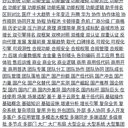
办公系统
功能
功能全面
功能最强
功能堆砌
功能对比
功能开
启
功能扩展
功能拆解
功能拓展
功能权限
功能逻辑
助手排名
区别对比
医疗
十大趋势
十年变迁
升腾
华为
协作
协作体验
协
作规则
协同开发
协程
协程池
卡顿排查
危机
厂商分级
厂商格
局
历史记录
压力测试
原理
原理简单
原生成标配
县域市场
双
增长
双引擎排名
双框架
双榜对照
双维度
双认证
双重认证
反
向代理
发展
发展前景
发展趋势
取代
口碑排名
可视化
可视化
引擎
可观测性
合规功能
合规安全
合规权限
合规管理
合规能
力
后端
向量数据库
含金量
告别噱头
告别编码
员工应用
售后
体验
售后运维
商业
商业化
商业逻辑
商用
商用低代码
商用开
发
商用首选
团队专属
团队分工
团队协作
团队协同
团队成长
团队管理
团队落地
国产
国产份额
国产低代码
国产冲击
国产
力量
国产化
国产化替代
国产实测
国产崛起
国产推荐
国企转
型
国内
国内厂商
国内外差异
国内排名
国内标杆
国际巨头
在
线使用
场景
场景适配
基于
基于云原生
基于低代码
基础操作
基础概念
基础知识
基础设施
增速分析
增长引擎
复杂业务
复
杂系统
复杂项目
复用
外包
外包团队
外部
多人协同
多人开发
多客户
多应用管理
多模态大模型
多端同步
多端适配
多级审
批
多节点
多部门
大厂
大厂布局
大型企业
大型系统
大型集团