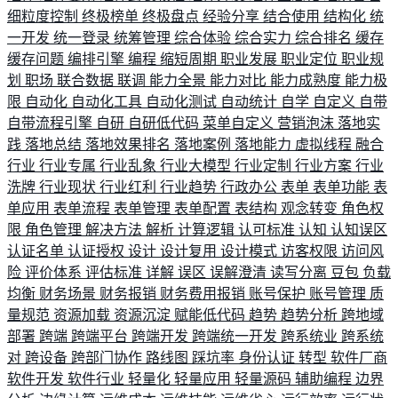
细粒度控制
终极榜单
终极盘点
经验分享
结合使用
结构化
统
一开发
统一登录
统筹管理
综合体验
综合实力
综合排名
缓存
缓存问题
编排引擎
编程
缩短周期
职业发展
职业定位
职业规
划
职场
联合数据
联调
能力全景
能力对比
能力成熟度
能力极
限
自动化
自动化工具
自动化测试
自动统计
自学
自定义
自带
自带流程引擎
自研
自研低代码
菜单自定义
营销泡沫
落地实
践
落地总结
落地效果排名
落地案例
落地能力
虚拟线程
融合
行业
行业专属
行业乱象
行业大模型
行业定制
行业方案
行业
洗牌
行业现状
行业红利
行业趋势
行政办公
表单
表单功能
表
单应用
表单流程
表单管理
表单配置
表结构
观念转变
角色权
限
角色管理
解决方法
解析
计算逻辑
认可标准
认知
认知误区
认证名单
认证授权
设计
设计复用
设计模式
访客权限
访问风
险
评价体系
评估标准
详解
误区
误解澄清
读写分离
豆包
负载
均衡
财务场景
财务报销
财务费用报销
账号保护
账号管理
质
量规范
资源加载
资源沉淀
赋能低代码
趋势
趋势分析
跨地域
部署
跨端
跨端平台
跨端开发
跨端统一开发
跨系统业
跨系统
对
跨设备
跨部门协作
路线图
踩坑率
身份认证
转型
软件厂商
软件开发
软件行业
轻量化
轻量应用
轻量源码
辅助编程
边界