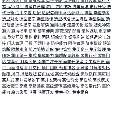
分析
边缘计算
运维成本
运维技能
运维省心
运行效率
运行状
态
运行监控
进销存管理
进阶
进阶技巧
进阶玩法
迭代升级
迭
代更新
适用岗位
适配
适配信创环境
适配能力
选型
选型参考
选型对比
选型指南
选型指标
选型标准
选型流程
选型误区
选
型预警
选购指南
通俗解读
通用技能
速度优化
逻辑
避免冲突
避坑
避坑指南
部署
部署使用
部署适配
配置
采购避坑
重复劳
动
重复开发
重构
销售团队
镜像优化
镜像构建
长期运营
长连
接
门店管理
门槛
问题排查
防护能力
附件管理
降本增效
限流
熔断
隐藏难度
随时随地
难度
集中管控
集团企业
集团管理
集
团级
集团统一
集成
集成能力
集群配置教程
零售行业
零售门
店
零基础
非程序员
面向二次开发
面向开发者
面向程序员
面
试
页面搭建
项目交付
项目团队
预测排名
领导者
领导者对比
颠覆
风口
风险规避
首页优化
高低代码融合
高危操作
高可用
高并发
高并发场景下
高并发架构
高性价比
高性能
高效模式
高效管理
高级
高级函数
高级流转
高级用法
高质量代码
高阶
能力
魔力象限
鸿蒙
鸿蒙开发
黄金标准
黄金组合