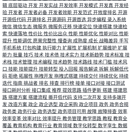
辑
底层驱动
开发
开发实战
开发效率
开发模式
开发真
开发经
验
开发者
开发者必备
开发者效能
开发范式
开放度排名
开源
开源低代码
开源排名
开源源码
开源首选
异步编程
录入系统
微信
微信生态
微服务
微服务迁移
快速定位
快速搭建
快速检
索
快速落地
性价比
性价比出众
性能
性能优化
性能对比
性能
提升
性能调优
愿景完整性
慢查询
成熟度
成长
战略差异
手写
手机系统
打包构建
执行能力
扩展性
扩展机制
扩展维护
扩展
能力
批量
技巧
技术
技术债
技术实力
技术新趋势
技术标准
技
术栈
技术管理
技术编程
技术趋势
技术路线
技术门槛
技术风
口
技能
技能提升
技能转型
投入回报
报告解读
拆解
拆解低代
码
拒绝
拓展性
拖拽开发
拖拽式搭建
持续交付
持续优化
持续
迭代
指南
挑战者
排名
排查
排行榜
接单
接口对接
接口测试
接口耗时分析
接口集成
推荐
提效思路
插件更新
搭建
搭建思
路
搭建方案
搭建流程
撕开低代码
支持二次开发
支持多端开
发
改造方案
政企
政企选型
政企采购
政企项目
政务
政务合规
政务类
政务行业
政务选型
政务项目可用
故障
故障排查
效率
效率变革
效率对比
效率提升
教务管理
教学思路
教程
教育全
覆盖
教育机构
教育行业
教育领域
数字化转型
数字孪生
数据