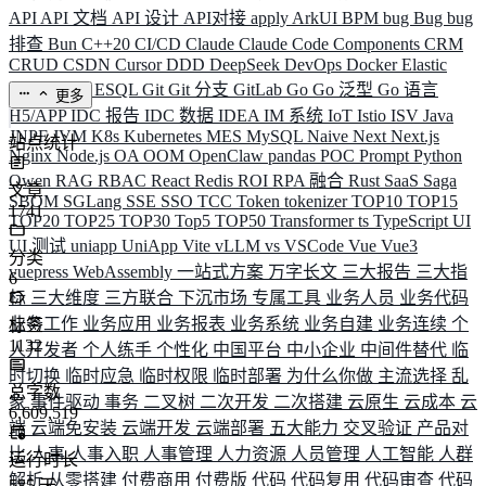
API
API 文档
API 设计
API对接
apply
ArkUI
BPM
bug
Bug
bug
排查
Bun
C++20
CI/CD
Claude
Claude Code
Components
CRM
CRUD
CSDN
Cursor
DDD
DeepSeek
DevOps
Docker
Elastic
ELK
Elysia
ESQL
Git
Git 分支
GitLab
Go
Go 泛型
Go 语言
更多
H5/APP
IDC 报告
IDC 数据
IDEA
IM 系统
IoT
Istio
ISV
Java
JNPF
JVM
K8s
Kubernetes
MES
MySQL
Naive
Next
Next.js
站点统计
Nginx
Node.js
OA
OOM
OpenClaw
pandas
POC
Prompt
Python
Qwen
RAG
RBAC
React
Redis
ROI
RPA 融合
Rust
SaaS
Saga
文章
SBOM
SGLang
SSE
SSO
TCC
Token
tokenizer
TOP10
TOP15
1741
TOP20
TOP25
TOP30
Top5
TOP50
Transformer
ts
TypeScript
UI
UI 测试
uniapp
UniApp
Vite
vLLM
vs
VSCode
Vue
Vue3
分类
vuepress
WebAssembly
一站式方案
万字长文
三大报告
三大指
6
标
三大维度
三方联合
下沉市场
专属工具
业务人员
业务代码
业务工作
业务应用
业务报表
业务系统
业务自建
业务连续
个
标签
1132
人开发者
个人练手
个性化
中国平台
中小企业
中间件替代
临
时切换
临时应急
临时权限
临时部署
为什么你做
主流选择
乱
总字数
象
事件驱动
事务
二叉树
二次开发
二次搭建
云原生
云成本
云
6,609,519
端
云端免安装
云端开发
云端部署
五大能力
交叉验证
产品对
比
人事
人事入职
人事管理
人力资源
人员管理
人工智能
人群
运行时长
解析
从零搭建
付费商用
付费版
代码
代码复用
代码审查
代码
585
天