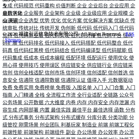
生成
代码规范
代码重构
价值判断
企业
企业后台
企业应用
企
业数字化
企业服务
企业架构
企业级
企业级应用
企业规模
企
最后活动
业调研
企业选型
优势
优化
优化方案
优化解决方案
优缺点
传
64
天前
统审批
传统对比
传统开发
伪创新
低代码
低代码入门
低代码
©
2026
福建引迈信息技术有限公司. All Rights Reserved. /
RSS
加持
低代码商业版
低代码实现
低代码对接
低代码平台
低代
/
Sitemap
码扩展
低代码排名
低代码接入
低代码搭配
低代码整合
低代
码真
低代码红黑榜
低代码结合
低代码编译型
低代码赋能
低
代码集成
低成本
低成本编程
低配环境
低配运行
使用优化
使
用心得
使用技巧
使用误区
供应链安全
供应链行业
供应链采
信创
信创全栈适配
信创市场
信创环境
信创适配
信创首选
信
息安全
信通院
信通院数据
信通院认证
值得入手
元数据驱动
免费
免费实用
免费榜单
免费版
入围名单
入门
入门合集
入门
指南
入门精通
全栈
全流程工作流
全行业适配
全链路
公众号
公务场景
公开数据
六大维度
内卷
内存
内存安全
内存泄漏
内
容生成
内网部署
内置
最佳实践
最佳平台
最佳选择
函数
分布
式
分布式事务
分布式架构
分布式缓存
分库分表
分类功能
分
级管控
刚需场景
创业团队
利基玩家
制造业
前端
前端工程化
前端性能
前端架构
前端组件
副业
办公场景
办公效率
办公流