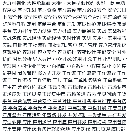
大屏可视化
大性能瓶颈
大模型
大模型低代码
头部厂商
奉劝
程序员
学习规划
学习资源
学习路径
学习路线
安全
安全加固
下
安全性
安全性能
安全策略
安全管控
安全管理
完整源码
完
整落地教程
定制
定制平台
定制开发
定期维护
定期巡检
宝藏
平台
实力排行
实力测评
实力盘点
实力硬通货
实战
实战教程
实战演练
实战经验
实施经验
实时计算
实测
实用型
实用技巧
实践
审批流
审批流程
审批逻辑
客户
客户管理
客户管理系统
客观评价
容器化
容器安全
容器编排
容错设计
密码安全
对外
访问
对比分析
导入导出
小众
小众好用
小众工具
小型团队
小
型项目
小微企业首选
小白指南
小白教程
小程序
就业
岁程序
员突围
岗位管理
嵌入式开发
工作流
工作流定
工作流异
工作
流日
工作流权
工作流版
工具
工单
工单服务结合
工单系统
工
厂生产
差距分析
市场
市场份额
市场地位
市场数据
市场洞察
市场爆发
市场规模
市场集中度
市场预测
布局
常见问题
干货
平台
平台优势
平台安全
平台对比
平台排名
平台推荐
平台搭
建
平台清单
平台盘点
平台追赶
平民玩家
平稳升级
年度口碑
年度潜力
年度趋势
年弯路
并发
并发控制
并发编程
并行开发
应急处理
应用
应用场景
应用库
应用开发
应用模板
应用管控
应用管理
应用落地
应用轻松落地
应用迭代
底层原理
底层逻