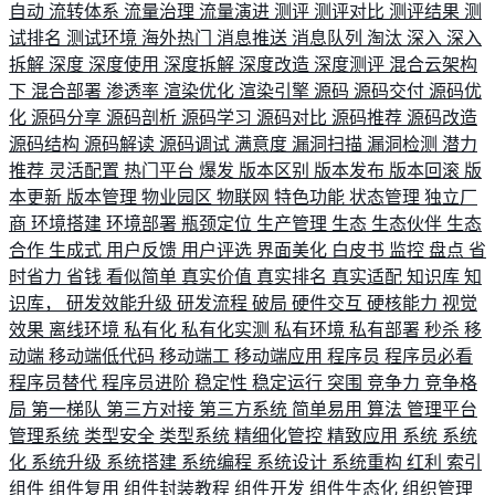
自动
流转体系
流量治理
流量演进
测评
测评对比
测评结果
测
试排名
测试环境
海外热门
消息推送
消息队列
淘汰
深入
深入
拆解
深度
深度使用
深度拆解
深度改造
深度测评
混合云架构
下
混合部署
渗透率
渲染优化
渲染引擎
源码
源码交付
源码优
化
源码分享
源码剖析
源码学习
源码对比
源码推荐
源码改造
源码结构
源码解读
源码调试
满意度
漏洞扫描
漏洞检测
潜力
推荐
灵活配置
热门平台
爆发
版本区别
版本发布
版本回滚
版
本更新
版本管理
物业园区
物联网
特色功能
状态管理
独立厂
商
环境搭建
环境部署
瓶颈定位
生产管理
生态
生态伙伴
生态
合作
生成式
用户反馈
用户评选
界面美化
白皮书
监控
盘点
省
时省力
省钱
看似简单
真实价值
真实排名
真实适配
知识库
知
识库，
研发效能升级
研发流程
破局
硬件交互
硬核能力
视觉
效果
离线环境
私有化
私有化实测
私有环境
私有部署
秒杀
移
动端
移动端低代码
移动端工
移动端应用
程序员
程序员必看
程序员替代
程序员进阶
稳定性
稳定运行
突围
竞争力
竞争格
局
第一梯队
第三方对接
第三方系统
简单易用
算法
管理平台
管理系统
类型安全
类型系统
精细化管控
精致应用
系统
系统
化
系统升级
系统搭建
系统编程
系统设计
系统重构
红利
索引
组件
组件复用
组件封装教程
组件开发
组件生态化
组织管理